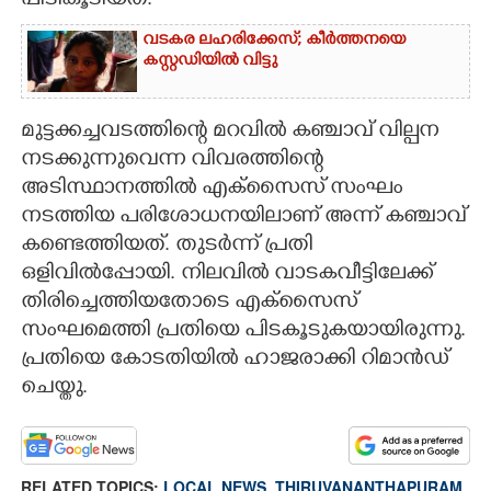
പിടികൂടിയത്.
CARTOONS
വടകര ലഹരിക്കേസ്; കീർത്തനയെ
കസ്റ്റഡിയിൽ വിട്ടു
LITERATURE
മുട്ടക്കച്ചവടത്തിന്റെ മറവിൽ കഞ്ചാവ് വില്പന
നടക്കുന്നുവെന്ന വിവരത്തിന്റെ
ZOOM
അടിസ്ഥാനത്തിൽ എക്സൈസ് സംഘം
നടത്തിയ പരിശോധനയിലാണ് അന്ന് കഞ്ചാവ്
CONTACT US
കണ്ടെത്തിയത്. തുടർന്ന് പ്രതി
ഒളിവിൽപ്പോയി. നിലവിൽ വാടകവീട്ടിലേക്ക്
തിരിച്ചെത്തിയതോടെ എക്സൈസ്
സംഘമെത്തി പ്രതിയെ പിടകൂടുകയായിരുന്നു.
പ്രതിയെ കോടതിയിൽ ഹാജരാക്കി റിമാൻഡ്
ചെയ്തു.
RELATED TOPICS:
LOCAL NEWS
,
THIRUVANANTHAPURAM