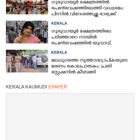
ഗുരുവായൂർ ക്ഷേത്രത്തിൽ
പെൺവേഷത്തിലെത്തി വധശ്രമം;
പിന്നിൽ വിദേശത്തുള്ള ഭാര്യക്ക്
ചിത്രങ്ങൾ അയച്ചതിലെ പക
KERALA
ഗുരുവായൂർ ക്ഷേത്രത്തിലെ
പടിഞ്ഞാറെ നടയിൽ
പെൺവേഷത്തിൽ യുവാവ്,​
കസ്റ്റഡിയിലെടുത്തപ്പോൾ
KERALA
തെളിഞ്ഞത് വൻഗൂഢാലോചന
മലപ്പുറത്തെ നൃത്താദ്ധ്യാപികയുടെ
മരണം കൊലപാതകം; പ്രതി
സ്റ്റേഷനിൽ കീഴടങ്ങി
KERALA KAUMUDI
EPAPER