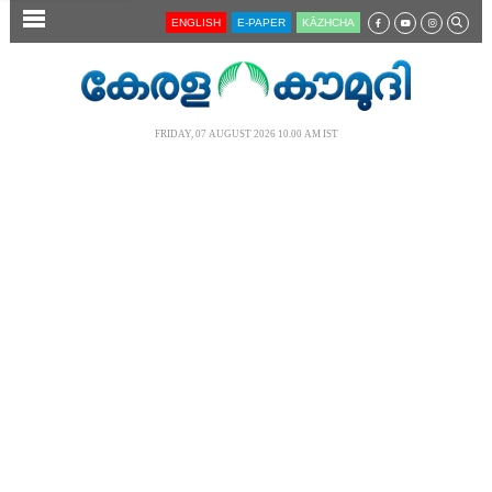
SECTIONS
ENGLISH
E-PAPER
KĀZHCHA
HOME
LATEST
FRIDAY, 07 AUGUST 2026 10.00 AM IST
AUDIO
NOTIFIED NEWS
POLL
KERALA
LOCAL
NEWS 360
CASE DIARY