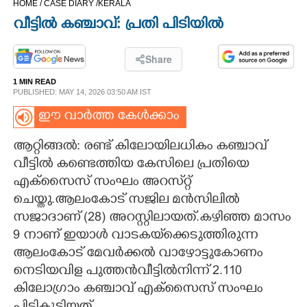
HOME /
CASE DIARY /
KERALA
CINEMA
വീട്ടിൽ കഞ്ചാവ്: പ്രതി പിടിയിൽ
OPINION
Share
1 MIN READ
PHOTOS
PUBLISHED: MAY 14, 2026 03:50 AM IST
ഈ വാർത്ത കേൾക്കാം
LIFESTYLE
ആറ്റിങ്ങൽ: രണ്ട് കിലോയിലധികം കഞ്ചാവ്
വീട്ടിൽ കണ്ടെത്തിയ കേസിലെ പ്രതിയെ
SPIRITUAL
എക്സൈസ് സംഘം അറസ്‌റ്റ്
ചെയ്തു.ആലംകോട് സജില മൻസിലിൽ
INFO+
സജാദാണ് (28) അറസ്റ്റിലായത്.കഴിഞ്ഞ മാസം
9 നാണ് ഇയാൾ വാടകയ്‌ക്കെടുത്തിരുന്ന
ART
ആലംകോട് മേവർക്കൽ വാഴോട്ടുകോണം
നെടിയവിള പുത്തൻവീട്ടിൽനിന്ന് 2.110
കിലോഗ്രാം കഞ്ചാവ് എക്സൈസ് സംഘം
ASTRO