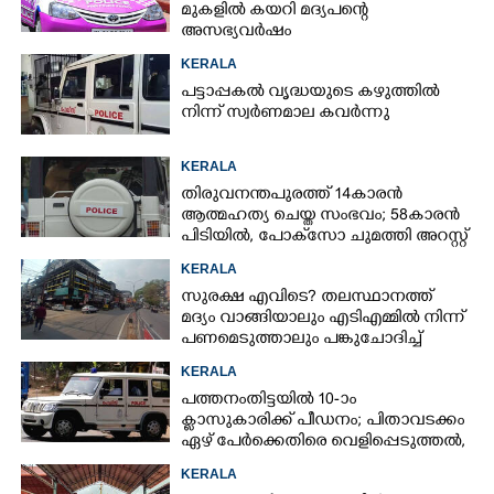
മുകളിൽ കയറി മദ്യപന്റെ
അസഭ്യവ‌ർഷം
KERALA
പട്ടാപ്പകൽ വൃദ്ധയുടെ കഴുത്തിൽ
നിന്ന് സ്വർണമാല കവർന്നു
KERALA
തിരുവനന്തപുരത്ത് 14കാരൻ
ആത്മഹത്യ ചെയ്ത സംഭവം; 58കാരൻ
പിടിയിൽ, പോക്‌സോ ചുമത്തി അറസ്റ്റ്
KERALA
സുരക്ഷ എവിടെ?​ തലസ്ഥാനത്ത്
മദ്യം വാങ്ങിയാലും എടിഎമ്മിൽ നിന്ന്
പണമെടുത്താലും പങ്കുചോദിച്ച്
സാമൂഹ്യവിരുദ്ധർ
KERALA
പത്തനംതിട്ടയിൽ 10-ാം
ക്ലാസുകാരിക്ക് പീഡനം; പിതാവടക്കം
ഏഴ് പേർക്കെതിരെ വെളിപ്പെടുത്തൽ,
മൂന്നുപേർ അറസ്റ്റിൽ
KERALA