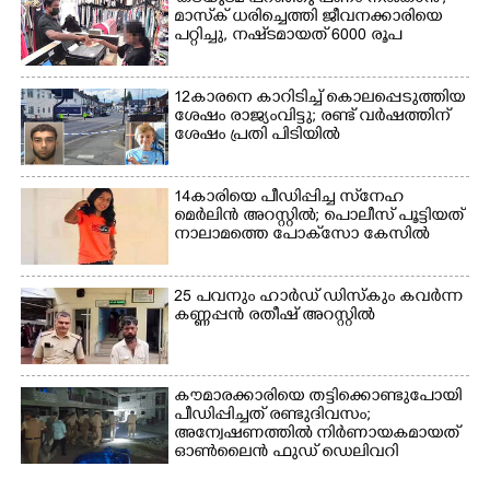
മാസ്‌ക് ധരിച്ചെത്തി ജീവനക്കാരിയെ
പറ്റിച്ചു, നഷ്‌ടമായത് 6000 രൂപ
12കാരനെ കാറിടിച്ച് കൊലപ്പെടുത്തിയ
ശേഷം രാജ്യംവിട്ടു; രണ്ട് വർഷത്തിന്
ശേഷം പ്രതി പിടിയിൽ
14കാരിയെ പീഡിപ്പിച്ച സ്‌നേഹ
മെർലിൻ അറസ്റ്റിൽ; പൊലീസ് പൂട്ടിയത്
നാലാമത്തെ പോക്‌സോ കേസിൽ
25 പവനും ഹാർഡ് ഡിസ്കും കവർന്ന
കണ്ണപ്പൻ രതീഷ് അറസ്റ്റിൽ
×
Share this link
കൗമാരക്കാരിയെ തട്ടിക്കൊണ്ടുപോയി
പീഡിപ്പിച്ചത് രണ്ടുദിവസം;
അന്വേഷണത്തിൽ നിർണായകമായത്
ഓൺലൈൻ ഫുഡ് ഡെലിവറി
Copy Link