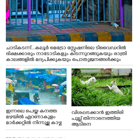
ചാടികടന്ന്...കലൂർ മെട്രോ സ്റ്റേഷനിലെ ടിവൈഡറിൽ
ഭിക്ഷക്കാരും നാടോടികളും കിടന്നുറങ്ങുകയും രാത്രി
കാലങ്ങളിൽ മദ്യപിക്കുകയും പൊതുജനങ്ങൾക്കും
വാഹനത്തിൽ പോകുന്നവർക്കും ബുദ്ധിമുട്ട് ഉണ്ടായ
സാഹചര്യത്തിൽ അധികാരികൾ കമ്പി കൊണ്ട് മറച്ച
വേലി ചാടികടക്കുന്ന നാടോടി സ്ത്രീ
ഇന്നലെ പെയ്ത കനത്ത
വിശപ്പടക്കാൻ ഇത്തിരി
മഴയിൽ എറണാകുളം
പുല്ല് തിന്നാനെത്തിയ
മാർക്കറ്റിൽ നിന്നുള്ള കാഴ്ച
ആടിനെ
ആക്രമിക്കാനൊരുങ്ങുന്ന
തെരുവ് നായ.