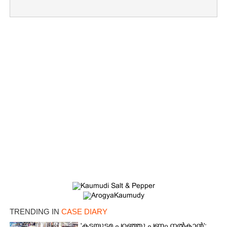
TRENDING IN
CASE DIARY
'കടയുടമ പറഞ്ഞു പണം നൽകാൻ';