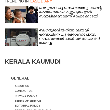
TRENDING IN
CASE DIARY
എറണാകുളം
വാത്തുരുത്തിയിൽ
നെടുമങ്ങാട്ടെ ഒന്നര വയസുകാരന്റെ
കൊലപാതകം: കുറ്റപത്രം ഉടൻ
നിന്നുള്ള കാഴ്ച
സമർപ്പിക്കണമെന്ന് ഹൈക്കോടതി
ബംഗളൂരുവിൽ നിന്ന് മലയാളി
യുവാവിനെ തട്ടിക്കൊണ്ടുപോയി;
നഗ്നചിത്രങ്ങൾ പകർത്തി മാതാവിന്
അയച്ചു
KERALA KAUMUDI
GENERAL
ABOUT US
CONTACT US
PRIVACY POLICY
TERMS OF SERVICE
EDITORIAL POLICY