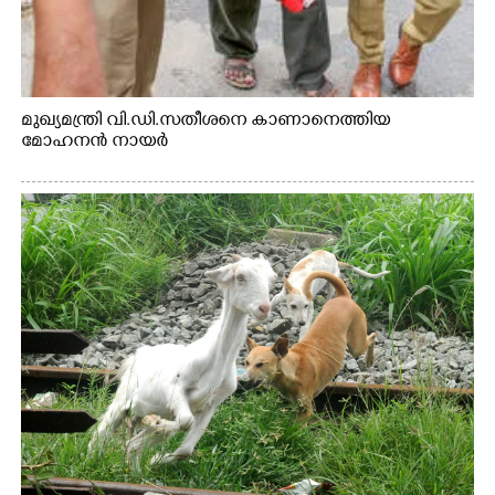
മുഖ്യമന്ത്രി വി.ഡി.സതീശനെ കാണാനെത്തിയ
മോഹനൻ നായർ