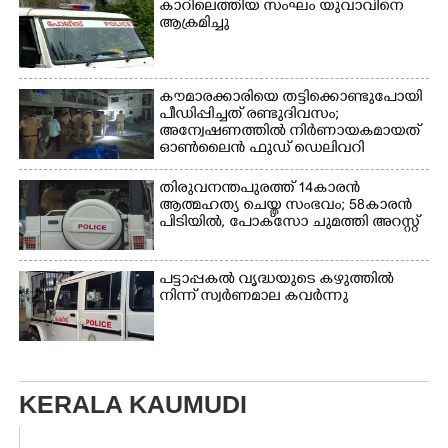
കാറിലെത്തിയ സംഘം യുവാവിനെ
ആക്രമിച്ചു
കൗമാരക്കാരിയെ തട്ടിക്കൊണ്ടുപോയി
പീഡിപ്പിച്ചത് രണ്ടുദിവസം;
അന്വേഷണത്തിൽ നിർണായകമായത്
ഓൺലൈൻ ഫുഡ് ഡെലിവറി
തിരുവനന്തപുരത്ത് 14കാരൻ
ആത്മഹത്യ ചെയ്ത സംഭവം; 58കാരൻ
പിടിയിൽ, പോക്‌സോ ചുമത്തി അറസ്റ്റ്
പട്ടാപ്പകൽ വൃദ്ധയുടെ കഴുത്തിൽ
നിന്ന് സ്വർണമാല കവർന്നു
KERALA KAUMUDI