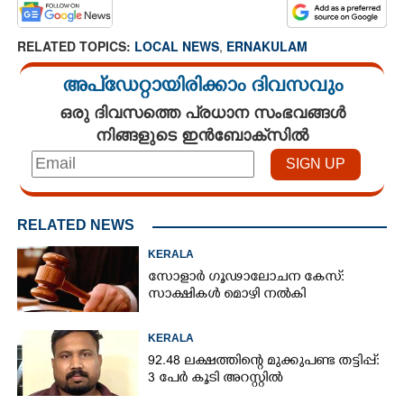
RELATED TOPICS:
LOCAL NEWS
,
ERNAKULAM
അപ്ഡേറ്റായിരിക്കാം ദിവസവും
ഒരു ദിവസത്തെ പ്രധാന സംഭവങ്ങൾ
നിങ്ങളുടെ ഇൻബോക്സിൽ
RELATED NEWS
KERALA
സോളാർ ഗൂഢാലോചന കേസ്:
സാക്ഷികൾ മൊഴി നൽകി
KERALA
92.48 ലക്ഷത്തിന്റെ മുക്കുപണ്ട തട്ടിപ്പ്:
3 പേർ കൂടി അറസ്റ്റിൽ