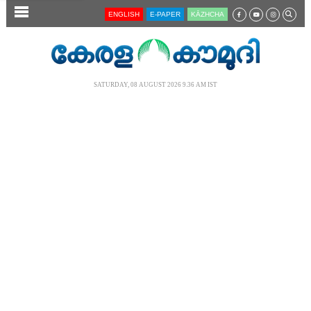
SECTIONS
ENGLISH
E-PAPER
KĀZHCHA
HOME
LATEST
SATURDAY, 08 AUGUST 2026 9.36 AM IST
AUDIO
NOTIFIED NEWS
POLL
KERALA
LOCAL
NEWS 360
CASE DIARY