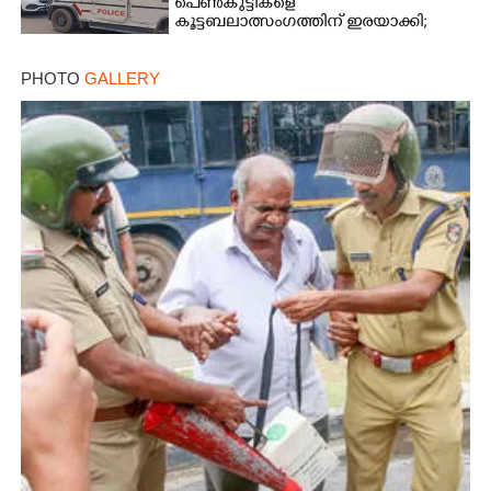
പെൺകുട്ടികളെ
കൂട്ടബലാത്സംഗത്തിന് ഇരയാക്കി;
മൂന്ന് പേർ പിടിയിൽ
PHOTO
GALLERY