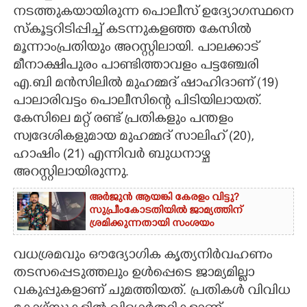
നടത്തുകയായിരുന്ന പൊലീസ് ഉദ്യോഗസ്ഥനെ
CARTOONS
സ്കൂട്ടറിടിപ്പിച്ച് കടന്നുകളഞ്ഞ കേസിൽ
മൂന്നാംപ്രതിയും അറസ്റ്റിലായി. പാലക്കാട്
LITERATURE
മീനാക്ഷിപുരം പാണ്ടിത്താവളം പട്ടഞ്ചേരി
എ.ബി മൻസിലിൽ മുഹമ്മദ് ഷാഹിദാണ് (19)
പാലാരിവട്ടം പൊലീസിന്റെ പിടിയിലായത്.
ZOOM
കേസിലെ മറ്റ് രണ്ട് പ്രതികളും പന്തളം
സ്വദേശികളുമായ മുഹമ്മദ് സാലിഹ് (20),
CONTACT US
ഹാഷിം (21) എന്നിവർ ബുധനാഴ്ച
അറസ്റ്റിലായിരുന്നു.
അർജുൻ ആയങ്കി കേരളം വിട്ടു?
സുപ്രീംകോടതിയിൽ ജാമ്യത്തിന്
ശ്രമിക്കുന്നതായി സംശയം
വധശ്രമവും ഔദ്യോഗിക കൃത്യനിർവഹണം
തടസപ്പെടുത്തലും ഉൾപ്പെടെ ജാമ്യമില്ലാ
വകുപ്പുകളാണ് ചുമത്തിയത്. പ്രതികൾ വിവിധ