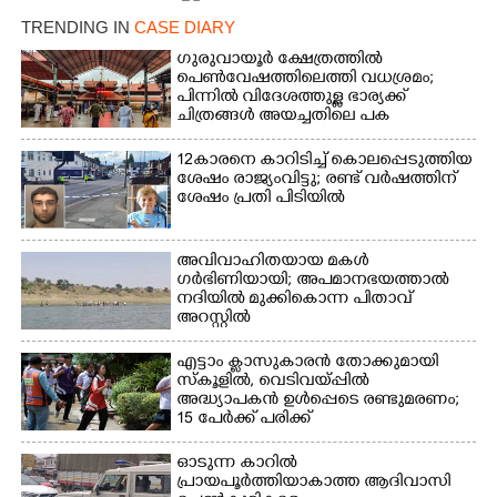
TRENDING IN
CASE DIARY
ഗുരുവായൂർ ക്ഷേത്രത്തിൽ
×
പെൺവേഷത്തിലെത്തി വധശ്രമം;
Share this link
പിന്നിൽ വിദേശത്തുള്ള ഭാര്യക്ക്
ചിത്രങ്ങൾ അയച്ചതിലെ പക
12കാരനെ കാറിടിച്ച് കൊലപ്പെടുത്തിയ
ശേഷം രാജ്യംവിട്ടു; രണ്ട് വർഷത്തിന്
ശേഷം പ്രതി പിടിയിൽ
Copy Link
അവിവാഹിതയായ മകൾ
ഗർഭിണിയായി; അപമാനഭയത്താൽ
നദിയിൽ മുക്കികൊന്ന പിതാവ്
അറസ്റ്റിൽ
എട്ടാം ക്ളാസുകാരൻ തോക്കുമായി
സ്കൂളിൽ, വെടിവയ്പ്പിൽ
അദ്ധ്യാപകൻ ഉൾപ്പെടെ രണ്ടുമരണം;
15 പേർക്ക് പരിക്ക്
ഓടുന്ന കാറിൽ
പ്രായപൂർത്തിയാകാത്ത ആദിവാസി