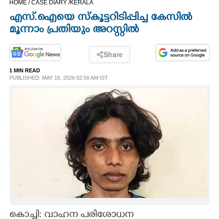
HOME /
CASE DIARY /
KERALA
CINEMA
എസ്.ഐയെ സ്കൂട്ടറിടിപ്പിച്ച കേസിൽ
മൂന്നാം പ്രതിയും അറസ്റ്റിൽ
OPINION
Share
PHOTOS
1 MIN READ
PUBLISHED: MAY 16, 2026 02:56 AM IST
LIFESTYLE
SPIRITUAL
INFO+
ART
ASTRO
കൊച്ചി: വാഹന പരിശോധന