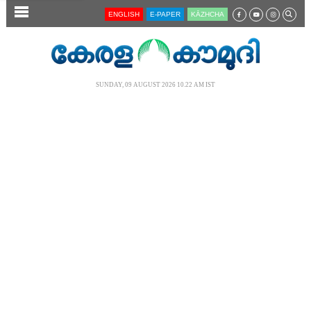
SECTIONS
ENGLISH
E-PAPER
KĀZHCHA
HOME
LATEST
SUNDAY, 09 AUGUST 2026 10.22 AM IST
AUDIO
NOTIFIED NEWS
POLL
KERALA
LOCAL
NEWS 360
CASE DIARY