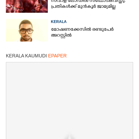
സവാള ലോഡിൽ സ്ഫോടകവസ്തു:
പ്രതികൾക്ക് മുൻകൂർ ജാമ്യമില്ല
KERALA
മോഷണക്കേസിൽ രണ്ടുപേർ
അറസ്റ്റിൽ
KERALA KAUMUDI
EPAPER