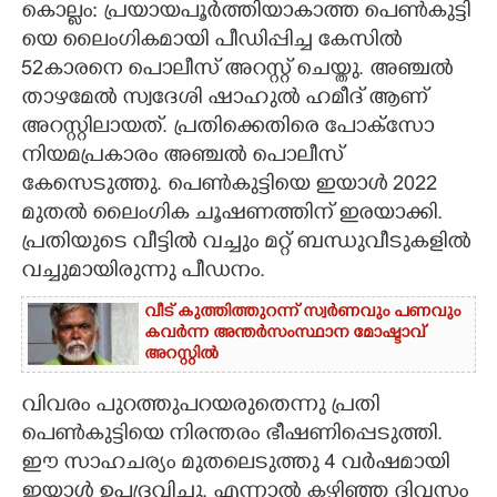
കൊല്ലം: പ്രയായപൂർത്തി​യാകാത്ത പെൺ​കുട്ടി​
യെ ലൈംഗികമായി പീഡിപ്പിച്ച കേസിൽ
CARTOONS
52കാരനെ പൊലീസ് അറസ്റ്റ് ചെയ്തു. അഞ്ചൽ
താഴമേൽ സ്വദേശി ഷാഹുൽ ഹമീദ് ആണ്
LITERATURE
അറസ്റ്റിലായത്. പ്രതിക്കെതിരെ പോക്സോ
നിയമപ്രകാരം അഞ്ചൽ പൊലീസ്
ZOOM
കേസെടുത്തു. പെൺകുട്ടിയെ ഇയാൾ 2022
മുതൽ ലൈംഗിക ചൂഷണത്തിന് ഇരയാക്കി​.
CONTACT US
പ്രതിയുടെ വീട്ടിൽ വച്ചും മറ്റ് ബന്ധുവീടുകളിൽ
വച്ചുമായിരുന്നു പീഡനം.
വീട് കുത്തിത്തുറന്ന് സ്വർണവും പണവും
കവർന്ന അന്തർസംസ്ഥാന മോഷ്ടാവ്
അറസ്റ്റിൽ
വിവരം പുറത്തുപറയരുതെന്നു പ്രതി
പെൺകുട്ടിയെ നിരന്തരം ഭീഷണിപ്പെടുത്തി.
ഈ സാഹചര്യം മുതലെടുത്തു 4 വർഷമായി
ഇയാൾ ഉപദ്രവിച്ചു. ​എന്നാൽ ​കഴിഞ്ഞ ദിവസം