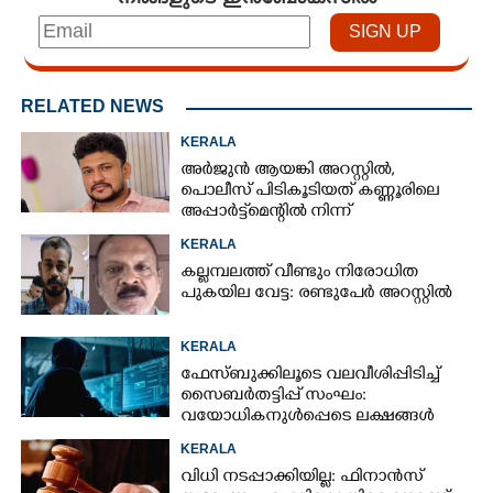
RELATED NEWS
KERALA
അർജുൻ ആയങ്കി അറസ്റ്റിൽ,
പൊലീസ് പിടികൂടിയത് കണ്ണൂരിലെ
അപ്പാർട്ട്‌മെന്റിൽ നിന്ന്
KERALA
കല്ലമ്പലത്ത് വീണ്ടും നിരോധിത
പുകയില വേട്ട: രണ്ടുപേർ അറസ്റ്റിൽ
KERALA
ഫേസ്ബുക്കിലൂടെ വലവീശിപ്പിടിച്ച്
സൈബർതട്ടിപ്പ് സംഘം:
വയോധികനുൾപ്പെടെ ലക്ഷങ്ങൾ
നഷ്ടമായി
KERALA
വിധി നടപ്പാക്കിയില്ല: ഫിനാൻസ്