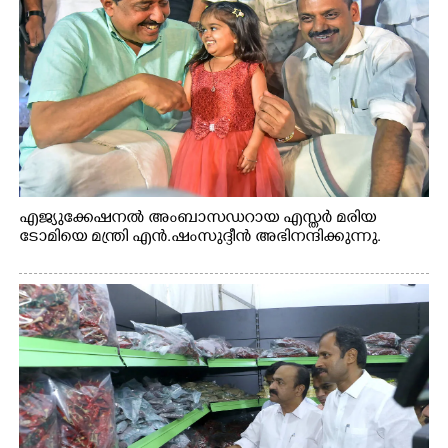
എജ്യുക്കേഷനൽ അംബാസഡറായ എസ്തർ മരിയ
ടോമിയെ മന്ത്രി എൻ.ഷംസുദ്ദീൻ അഭിനന്ദിക്കുന്നു.