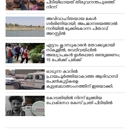
പിടിയിലായത് തിരുവനന്തപുരത്ത്
നായകൾ.
നിന്ന്
അവിവാഹിതയായ മകൾ
ഗർഭിണിയായി; അപമാനഭയത്താൽ
നദിയിൽ മുക്കികൊന്ന പിതാവ്
അറസ്റ്റിൽ
എട്ടാം ക്ളാസുകാരൻ തോക്കുമായി
സ്കൂളിൽ, വെടിവയ്പ്പിൽ
അദ്ധ്യാപകൻ ഉൾപ്പെടെ രണ്ടുമരണം;
15 പേർക്ക് പരിക്ക്
ഓടുന്ന കാറിൽ
പ്രായപൂർത്തിയാകാത്ത ആദിവാസി
പെൺകുട്ടികളെ
കൂട്ടബലാത്സംഗത്തിന് ഇരയാക്കി;
മൂന്ന് പേർ പിടിയിൽ
കോടതിയിൽ നിന്ന് മുങ്ങിയ
പോക്സോ കേസ് പ്രതി പിടിയിൽ