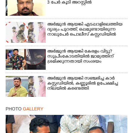
3 പേർ കൂടി അറസ്റ്റിൽ
Copy Link
അർജുൻ ആയങ്കി എടപ്പാളിലെത്തിയ
ദൃശ്യം പുറത്ത്; ഒപ്പമുണ്ടായിരുന്ന
നാലുപേർ പൊലീസ് കസ്റ്റഡിയിൽ
അർജുൻ ആയങ്കി കേരളം വിട്ടു?
സുപ്രീംകോടതിയിൽ ജാമ്യത്തിന്
ശ്രമിക്കുന്നതായി സംശയം
അർജുൻ ആയങ്കി സഞ്ചരിച്ച കാർ
കസ്റ്റഡിയിൽ,​ കണ്ണൂരിൽ ഉപേക്ഷിച്ച
നിലയിൽ കണ്ടെത്തി
PHOTO
GALLERY