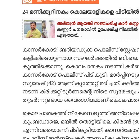
CARTOONS
24 മണിക്കൂറിനകം കൊലയാളികളെ പിടിയിൽ
അർജുൻ ആയങ്കി സഞ്ചരിച്ച കാർ കസ്റ്റഡ
LITERATURE
കണ്ണൂർ പനങ്കാവിൽ ഉപേക്ഷിച്ച നിലയി
എടുത്തത്....
ZOOM
കാസർകോട്: ബദിയഡുക്ക പൊലീസ് സ്റ്റേഷൻ പര
കളിക്കിടെയുണ്ടായ സംഘർഷത്തിൽ ബി.ജെ.പ
CONTACT US
കുത്തിക്കൊന്നു. കൊലപാതകം നടത്തി കർണാ
കാസർകോട് പൊലീസ് പിടികൂടി. മാർപ്പിനട
സുരേഷ് (42) ആണ് കുത്തേറ്റ് മരിച്ചത്. ക
നടന്ന ക്രിക്കറ്റ് ടൂർണമെന്റിനിടെ സുരേഷും 
തുടർന്നുണ്ടായ വൈരാഗ്യമാണ് കൊലപാതകത
കൊലപാതകത്തിന് കേസെടുത്ത് അന്വേഷ
കുംബഡാജെ, മയിൽ തൊട്ടിയിലെ കിരൺ (30)
എന്നിവരെയാണ് പിടികൂടിയത്. കാസർകോട
പൊലീസ് ഇൻസ്പെക്ടർ അനൂപ് കൃഷ്‌ണ എന്ന