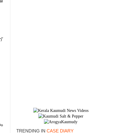
്
ം
TRENDING IN
CASE DIARY