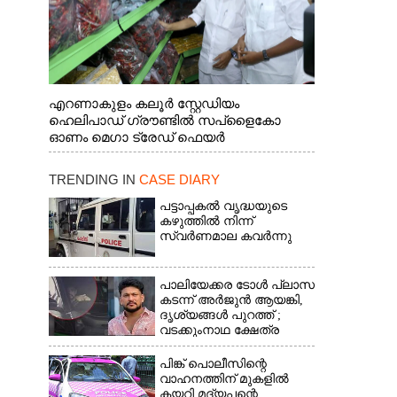
എറണാകുളം കലൂർ സ്റ്റേഡിയം
ഹെലിപാഡ് ഗ്രൗണ്ടിൽ സപ്ളൈകോ
ഓണം മെഗാ ട്രേഡ് ഫെയർ
സംസ്ഥാനതല ഉദ്ഘാടനം നിർവഹിച്ച്
സ്റ്റാൾ സന്ദർശിക്കുന്ന മുഖ്യമന്ത്രി വി.ഡി.
TRENDING IN
CASE DIARY
സതീശൻ. മന്ത്രി അനൂപ് ജേക്കബ് സമീപം
പട്ടാപ്പകൽ വൃദ്ധയുടെ
കഴുത്തിൽ നിന്ന്
സ്വർണമാല കവർന്നു
പാലിയേക്കര ടോൾ പ്ലാസ
കടന്ന് അർജുൻ ആയങ്കി,​
ദൃശ്യങ്ങൾ പുറത്ത് ;
വടക്കുംനാഥ ക്ഷേത്ര
മൈതാനത്തുണ്ടെന്ന്
ഫേസ്ബുക്ക് പോസ്റ്റ്
പിങ്ക് പൊലീസിന്റെ
വാഹനത്തിന് മുകളിൽ
കയറി മദ്യപന്റെ