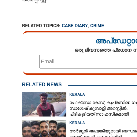
RELATED TOPICS:
CASE DIARY
,
CRIME
അപ്ഡേറ്റാ
ഒരു ദിവസത്തെ പ്രധാന
RELATED NEWS
KERALA
പോക്‌സോ കേസ്; കുപ്രസിദ്ധ ഗു
സാഗേഷ് കുമ്പാളി അറസ്റ്റിൽ,
ക്രിക്കറ്റ് കളിക്കി
പിടികൂടിയത് സാഹസികമായി
നേതാവിനെ കുത്
KERALA
അർജുൻ ആയങ്കിയുമായി ബന്ധമു
അഞ്ചുപേർ കസ്റ്റഡിയിൽ;