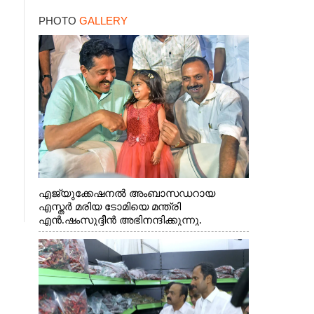
PHOTO
GALLERY
എജ്യുക്കേഷനൽ അംബാസഡറായ
എസ്തർ മരിയ ടോമിയെ മന്ത്രി
എൻ.ഷംസുദ്ദീൻ അഭിനന്ദിക്കുന്നു.