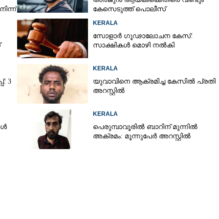
ിന്ന്
കേസെടുത്ത് പൊലീസ്
KERALA
സോളാർ ഗൂഢാലോചന കേസ്:
്
സാക്ഷികൾ മൊഴി നൽകി
KERALA
്: 3
യുവാവിനെ ആക്രമിച്ച കേസിൽ പ്രതി
അറസ്റ്റിൽ
KERALA
ങൾ
പെരുമ്പാവൂരിൽ ബാറിന് മുന്നിൽ
അക്രമം: മൂന്നുപേർ അറസ്റ്റിൽ