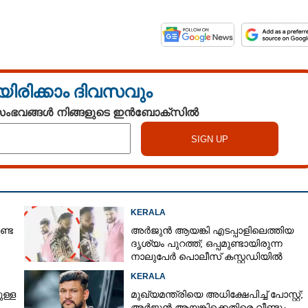
യിരിക്കാം ദിവസവും
 സംഭവങ്ങൾ നിങ്ങളുടെ ഇൻബോക്സിൽ
Share this link
KERALA
ണ്ട
അർജുൻ ആയങ്കി എടപ്പാളിലെത്തിയ
Copy Link
ദൃശ്യം പുറത്ത്; ഒപ്പമുണ്ടായിരുന്ന
ടെ സംഘർഷം: ബി.ജെ.പി
നാലുപേർ പൊലീസ് കസ്റ്റഡിയിൽ
തിക്കൊന്നു
KERALA
ള്ള
മുഖ്യമന്ത്രിയെ അധിക്ഷേപിച്ച് പോസ്റ്റ്;
അർജുൻ ആയങ്കിക്കെതിരെ വീണ്ടും