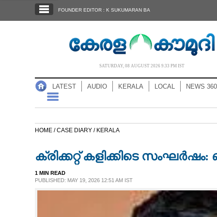
SECTIONS
FOUNDER EDITOR : K SUKUMARAN BA
HOME
LATEST
AUDIO
SATURDAY, 08 AUGUST 2026 9.33 PM IST
NOTIFIED NEWS
LATEST
AUDIO
KERALA
LOCAL
NEWS 360
POLL
KERALA
HOME /
CASE DIARY /
KERALA
LOCAL
ക്രിക്കറ്റ് കളിക്കിടെ സംഘർഷം
NEWS 360
1 MIN READ
PUBLISHED: MAY 19, 2026 12:51 AM IST
CASE DIARY