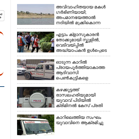
അവിവാഹിതയായ മകൾ
ഗർഭിണിയായി;
അപമാനഭയത്താൽ
നദിയിൽ മുക്കികൊന്ന
പിതാവ് അറസ്റ്റിൽ
എട്ടാം ക്ളാസുകാരൻ
തോക്കുമായി സ്കൂളിൽ,
വെടിവയ്പ്പിൽ
×
അദ്ധ്യാപകൻ ഉൾപ്പെടെ
രണ്ടുമരണം; 15 പേർക്ക്
പരിക്ക്
ഓടുന്ന കാറിൽ
പ്രായപൂർത്തിയാകാത്ത
ആദിവാസി
പെൺകുട്ടികളെ
കൂട്ടബലാത്സംഗത്തിന്
ഇരയാക്കി; മൂന്ന് പേർ
കഴക്കൂട്ടത്ത്
പിടിയിൽ
രാസലഹരിയുമായി
യുവാവ് പിടിയിൽ
ക്രിമിനൽ കേസ് പ്രതി
ഓടി രക്ഷപ്പെട്ടു
കാറിലെത്തിയ സംഘം
യുവാവിനെ ആക്രമിച്ചു