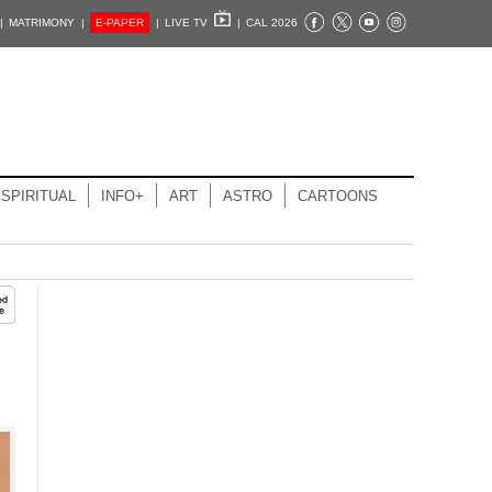
|
MATRIMONY |
E-PAPER
|
LIVE TV
|
CAL 2026
SPIRITUAL
INFO+
ART
ASTRO
CARTOONS