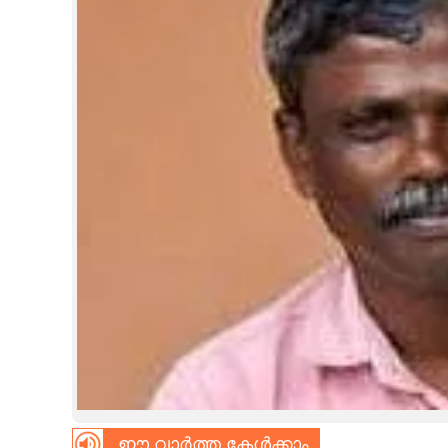
CINEMA
OPINION
PHOTOS
LIFESTYLE
SPIRITUAL
INFO+
ART
ASTRO
ഈ വാർത്ത കേൾക്കാം