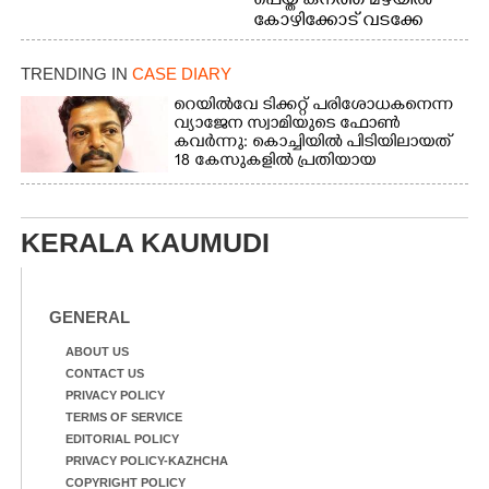
പെയ്ത കനത്ത മഴയിൽ
കോഴിക്കോട് വടക്കേ
വയലിൽ വെള്ളം
കയറിയതിനെ തുടർന്ന്
TRENDING IN
CASE DIARY
വീട്ടുസാധനങ്ങളുമായി
വെള്ളത്തിലൂടെ
റെയിൽവേ ടിക്കറ്റ് പരിശോധകനെന്ന
വ്യാജേന സ്വാമിയുടെ ഫോൺ
നടന്നുവരുന്നവരെ
കവർന്നു: കൊച്ചിയിൽ പിടിയിലായത്
മതിലിനു മുകളിൽ നോക്കി
18 കേസുകളിൽ പ്രതിയായ
നിൽക്കുന്ന
തട്ടിപ്പുവീരൻ
നായ. ഫോട്ടോ: കെ.വിശ്വജി
ത്ത്
KERALA KAUMUDI
GENERAL
ABOUT US
CONTACT US
PRIVACY POLICY
TERMS OF SERVICE
EDITORIAL POLICY
PRIVACY POLICY-KAZHCHA
COPYRIGHT POLICY