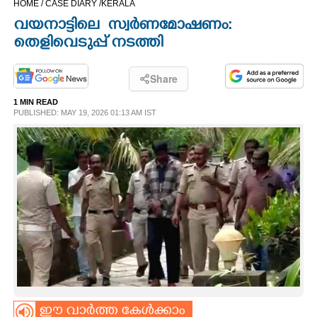
HOME /
CASE DIARY /
KERALA
CINEMA
വയനാട്ടിലെ ​ സ്വ​ർ​ണമോഷണം:​ ​
തെളിവെടുപ്പ് നടത്തി
OPINION
Share
PHOTOS
1 MIN READ
PUBLISHED: MAY 19, 2026 01:13 AM IST
LIFESTYLE
SPIRITUAL
INFO+
ART
ASTRO
ഈ വാർത്ത കേൾക്കാം