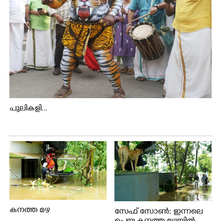
പുലികളി...
കനത്ത മഴ
സേഫ് സോൺ: ഇന്നലെ