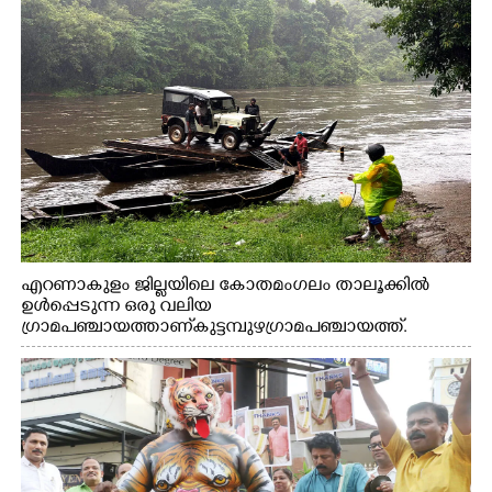
എറണാകുളം ജില്ലയിലെ കോതമംഗലം താലൂക്കിൽ
ഉൾപ്പെടുന്ന ഒരു വലിയ
ഗ്രാമപഞ്ചായത്താണ് കുട്ടമ്പുഴ ഗ്രാമ പഞ്ചായത്ത്.
ആദിവാസി ഊരുകളായ വെള്ളാരംകുത്ത്, കത്തിപ്പാറ,
ഉറിയംപെട്ടി, തേക്കല്ല്, വെട്ടിക്കല്ല്, മഞ്ചപ്പാറ എന്നീ ആറു
സ്ഥലങ്ങളിലേക്കുള്ള പ്രധാന സഞ്ചാര മാർഗമാണ് ഈ
കാണുന്ന കടത്ത് വള്ളം