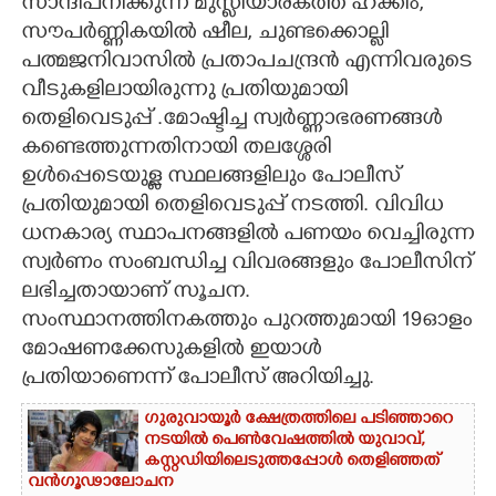
സാന്ദീപനിക്കുന്ന് മുസ്ലീയാരകത്ത് ഹക്കീം,
സൗപർണ്ണികയിൽ ഷീല, ചുണ്ടക്കൊല്ലി
പത്മജനിവാസിൽ പ്രതാപചന്ദ്രൻ എന്നിവരുടെ
വീടുകളിലായിരുന്നു പ്രതിയുമായി
തെളിവെടുപ്പ് .മോഷ്ടിച്ച സ്വർണ്ണാഭരണങ്ങൾ
കണ്ടെത്തുന്നതിനായി തലശ്ശേരി
ഉൾപ്പെടെയുള്ള സ്ഥലങ്ങളിലും പോലീസ്
പ്രതിയുമായി തെളിവെടുപ്പ് നടത്തി. വിവിധ
ധനകാര്യ സ്ഥാപനങ്ങളിൽ പണയം വെച്ചിരുന്ന
സ്വർണം സംബന്ധിച്ച വിവരങ്ങളും പോലീസിന്
ലഭിച്ചതായാണ് സൂചന.
സംസ്ഥാനത്തിനകത്തും പുറത്തുമായി 19ഓളം
മോഷണക്കേസുകളിൽ ഇയാൾ
പ്രതിയാണെന്ന് പോലീസ് അറിയിച്ചു.
ഗുരുവായൂർ ക്ഷേത്രത്തിലെ പടിഞ്ഞാറെ
നടയിൽ പെൺവേഷത്തിൽ യുവാവ്,​
കസ്റ്റഡിയിലെടുത്തപ്പോൾ തെളിഞ്ഞത്
വൻഗൂഢാലോചന