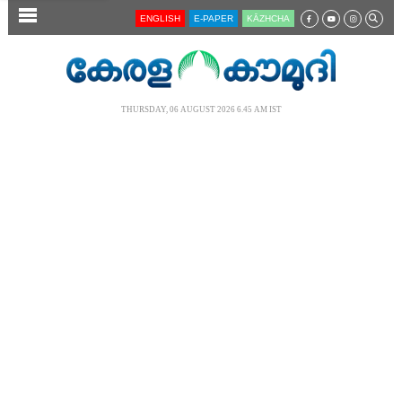
SECTIONS
ENGLISH
E-PAPER
KĀZHCHA
HOME
LATEST
THURSDAY, 06 AUGUST 2026 6.45 AM IST
AUDIO
NOTIFIED NEWS
POLL
KERALA
LOCAL
NEWS 360
CASE DIARY