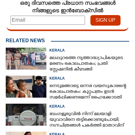
ഒരു ദിവസത്തെ പ്രധാന സംഭവങ്ങൾ
നിങ്ങളുടെ ഇൻബോക്സിൽ
RELATED NEWS
KERALA
മലപ്പുറത്തെ നൃത്താദ്ധ്യാപികയുടെ
മരണം കൊലപാതകം; പ്രതി
സ്റ്റേഷനിൽ കീഴടങ്ങി
KERALA
നെടുമങ്ങാട്ടെ ഒന്നര വയസുകാരന്റെ
കൊലപാതകം: കുറ്റപത്രം ഉടൻ
സമർപ്പിക്കണമെന്ന് ഹൈക്കോടതി
KERALA
ബംഗളൂരുവിൽ നിന്ന് മലയാളി
യുവാവിനെ തട്ടിക്കൊണ്ടുപോയി;
നഗ്നചിത്രങ്ങൾ പകർത്തി മാതാവിന്
അയച്ചു
KERALA