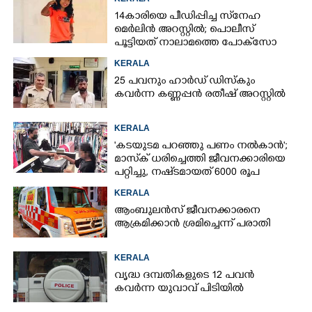
14കാരിയെ പീഡിപ്പിച്ച സ്‌നേഹ
മെർലിൻ അറസ്റ്റിൽ; പൊലീസ്
പൂട്ടിയത് നാലാമത്തെ പോക്‌സോ
കേസിൽ
KERALA
25 പവനും ഹാർഡ് ഡിസ്കും
കവർന്ന കണ്ണപ്പൻ രതീഷ് അറസ്റ്റിൽ
KERALA
'കടയുടമ പറഞ്ഞു പണം നൽകാൻ';
മാസ്‌ക് ധരിച്ചെത്തി ജീവനക്കാരിയെ
പറ്റിച്ചു, നഷ്‌ടമായത് 6000 രൂപ
KERALA
ആംബുലൻസ് ജീവനക്കാരനെ
ആക്രമിക്കാൻ ശ്രമിച്ചെന്ന് പരാതി
KERALA
വൃദ്ധ ദമ്പതികളുടെ 12 പവൻ
കവർന്ന യുവാവ് പിടിയിൽ