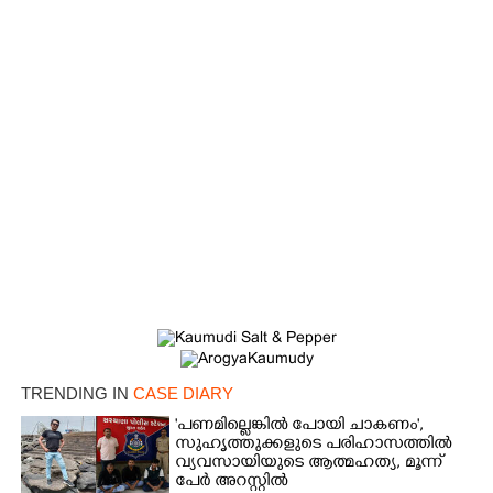
Copy Link
TRENDING IN
CASE DIARY
'പണമില്ലെങ്കിൽ പോയി ചാകണം',
സുഹൃത്തുക്കളുടെ പരിഹാസത്തിൽ
വ്യവസായിയുടെ ആത്മഹത്യ, മൂന്ന്
പേർ അറസ്റ്റിൽ