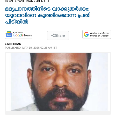
HOME /
CASE DIARY /
KERALA
CINEMA
മദ്യപാനത്തിനിടെ വാക്കുതർക്കം:
യുവാവിനെ കുത്തിക്കൊന്ന പ്രതി
OPINION
പിടിയിൽ
PHOTOS
Share
1 MIN READ
PUBLISHED: MAY 19, 2026 02:23 AM IST
LIFESTYLE
SPIRITUAL
INFO+
ART
ASTRO