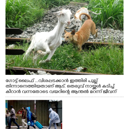
ഗോട്ട് ലൈഫ് ...വിശപ്പടക്കാൻ ഇത്തിരി പുല്ല്
തിന്നാനെത്തിയതാണ് ആട്. തെരുവ് നായ്ക്കൾ കടിച്ച്
കീറാൻ വന്നതോടെ വയറിന്റെ ആന്തൽ മറന്ന് ജീവന്
വേണ്ടിയായി ഓട്ടം. എറണാകുളം വാത്തുരുത്തിയിൽ
നിന്നുള്ള കാഴ്ച