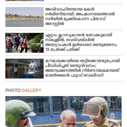
അവിവാഹിതയായ മകൾ
ഗർഭിണിയായി; അപമാനഭയത്താൽ
നദിയിൽ മുക്കികൊന്ന പിതാവ്
അറസ്റ്റിൽ
എട്ടാം ക്ളാസുകാരൻ തോക്കുമായി
സ്കൂളിൽ, വെടിവയ്പ്പിൽ
അദ്ധ്യാപകൻ ഉൾപ്പെടെ രണ്ടുമരണം;
15 പേർക്ക് പരിക്ക്
കൗമാരക്കാരിയെ തട്ടിക്കൊണ്ടുപോയി
പീഡിപ്പിച്ചത് രണ്ടുദിവസം;
അന്വേഷണത്തിൽ നിർണായകമായത്
ഓൺലൈൻ ഫുഡ് ഡെലിവറി
PHOTO
GALLERY