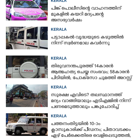
KERALA
പിങ്ക് പൊലീസിന്റെ വാഹനത്തിന്
മുകളിൽ കയറി മദ്യപന്റെ
അസഭ്യവ‌ർഷം
KERALA
പട്ടാപ്പകൽ വൃദ്ധയുടെ കഴുത്തിൽ
നിന്ന് സ്വർണമാല കവർന്നു
KERALA
തിരുവനന്തപുരത്ത് 14കാരൻ
ആത്മഹത്യ ചെയ്ത സംഭവം; 58കാരൻ
പിടിയിൽ, പോക്‌സോ ചുമത്തി അറസ്റ്റ്
KERALA
സുരക്ഷ എവിടെ?​ തലസ്ഥാനത്ത്
മദ്യം വാങ്ങിയാലും എടിഎമ്മിൽ നിന്ന്
പണമെടുത്താലും പങ്കുചോദിച്ച്
സാമൂഹ്യവിരുദ്ധർ
KERALA
പത്തനംതിട്ടയിൽ 10-ാം
ക്ലാസുകാരിക്ക് പീഡനം; പിതാവടക്കം
ഏഴ് പേർക്കെതിരെ വെളിപ്പെടുത്തൽ,