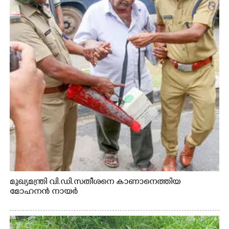
മുഖ്യമന്ത്രി വി.ഡി.സതീശനെ കാണാനെത്തിയ
മോഹനൻ നായർ