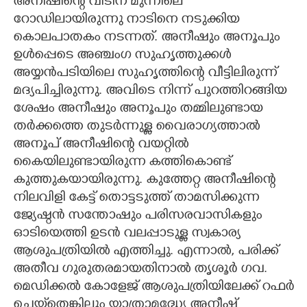
അനീഷിന്റെ വീടിന് മുന്നിലെ
റോഡിലായിരുന്നു നാടിനെ നടുക്കിയ
കൊലപാതകം നടന്നത്. അനീഷും അനൂപും
ഉൾപ്പെടെ അഞ്ചംഗ സുഹൃത്തുക്കൾ
അയ്യൻപടിയിലെ സുഹൃത്തിന്റെ വീട്ടിലിരുന്ന്
മദ്യപിച്ചിരുന്നു. അവിടെ നിന്ന് പുറത്തിറങ്ങിയ
ശേഷം അനീഷും അനൂപും തമ്മിലുണ്ടായ
തർക്കത്തെ തുടർന്നുള്ള വൈരാഗ്യത്താൽ
അനൂപ് അനീഷിന്റെ വയറ്റിൽ
കൈയിലുണ്ടായിരുന്ന കത്തികൊണ്ട്
കുത്തുകയായിരുന്നു. കുത്തേറ്റ അനീഷിന്റെ
നിലവിളി കേട്ട് തൊട്ടടുത്ത് താമസിക്കുന്ന
ജ്യേഷ്ഠൻ സന്തോഷും പരിസരവാസികളും
ഓടിയെത്തി ഉടൻ വലപ്പാടുള്ള സ്വകാര്യ
ആശുപത്രിയിൽ എത്തിച്ചു. എന്നാൽ,​ പരിക്ക്
അതീവ ഗുരുതരമായതിനാൽ തൃശൂർ ഗവ.
മെഡിക്കൽ കോളേജ് ആശുപത്രിയിലേക്ക് റഫർ
ചെയ്‌തെങ്കിലും യാത്രാമദ്ധ്യേ അനീഷ്