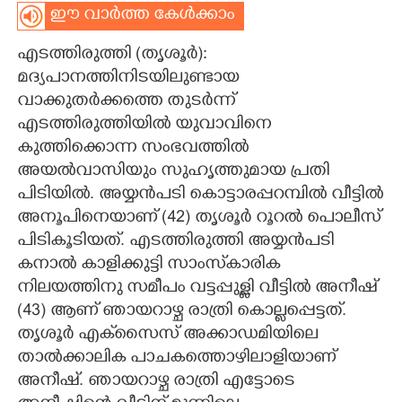
ഈ വാർത്ത കേൾക്കാം
CARTOONS
എടത്തിരുത്തി (തൃശൂർ):
മദ്യപാനത്തിനിടയിലുണ്ടായ
LITERATURE
വാക്കുതർക്കത്തെ തുടർന്ന്
എടത്തിരുത്തിയിൽ യുവാവിനെ
ZOOM
കുത്തിക്കൊന്ന സംഭവത്തിൽ
അയൽവാസിയും സുഹൃത്തുമായ പ്രതി
CONTACT US
പിടിയിൽ. അയ്യൻപടി കൊട്ടാരപ്പറമ്പിൽ വീട്ടിൽ
അനൂപിനെയാണ് (42) തൃശൂർ റൂറൽ പൊലീസ്
പിടികൂടിയത്. എടത്തിരുത്തി അയ്യൻപടി
കനാൽ കാളിക്കുട്ടി സാംസ്‌കാരിക
നിലയത്തിനു സമീപം വട്ടപ്പുള്ളി വീട്ടിൽ അനീഷ്
(43) ആണ് ഞായറാഴ്ച രാത്രി കൊല്ലപ്പെട്ടത്.
തൃശൂർ എക്‌സൈസ് അക്കാഡമിയിലെ
താൽക്കാലിക പാചകത്തൊഴിലാളിയാണ്
അനീഷ്. ഞായറാഴ്ച രാത്രി എട്ടോടെ