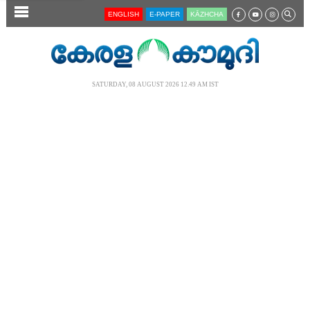
SECTIONS
ENGLISH
E-PAPER
KĀZHCHA
HOME
LATEST
SATURDAY, 08 AUGUST 2026 12.49 AM IST
AUDIO
NOTIFIED NEWS
POLL
KERALA
LOCAL
NEWS 360
CASE DIARY