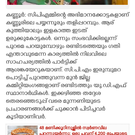
CARTOONS
കണ്ണൂർ: സിപിഎമ്മിന്റെ അഭിമാനക്കോട്ടകളാണ്
കണ്ണൂരിലെ പയ്യന്നൂരും തളിപ്പറമ്പും. ആര്
LITERATURE
കുത്തിയാലും ഇളകാത്ത ഇടത്
ഉരുക്കുകോട്ടകൾ. ​ഒന്നും സംഭവിക്കില്ലെന്ന്
ZOOM
പുറമെ പറയുമ്പോഴും രണ്ടിടത്തെയും ഗതി
എന്താവുമെന്ന കാര്യത്തിൽ നിലവിലെ
സാഹചര്യത്തിൽ പാർട്ടിക്ക്
CONTACT US
ആശങ്കയേറുകയാണ്. സി.പി.എം ഇരുമ്പുമറ
പൊട്ടിച്ച് പുറത്തുവന്ന മുൻ ജില്ല
കമ്മിറ്റിയംഗങ്ങളാണ് രണ്ടിടത്തും യു.ഡി.എഫ്
സ്ഥാനാർഥികൾ. ഇക്കഴിഞ്ഞ തദ്ദേശ
തെരഞ്ഞെടുപ്പ് വരെ മുന്നണിയുടെ
പ്രചാരണങ്ങൾക്ക് ചുക്കാൻ പിടിച്ചവർ
കൂടിയാണിവർ.
48 മണിക്കൂറിനുള്ളിൽ സ്വർണവില
പറന്നുയർന്നു; ഒരു പവന് 4,200 രൂപയുടെ