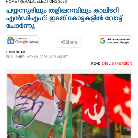
HOME /
KERALA /
ELECTIONS 2026
CINEMA
പയ്യന്നൂരിലും തളിപ്പറമ്പിലും കാലിടറി
എൽഡിഎഫ്: ഇടത് കോട്ടകളിൽ വോട്ട്
OPINION
ചോർന്നു
PHOTOS
Share
1 MIN READ
PUBLISHED: MAY 04, 2026 10:23 AM IST
LIFESTYLE
READ
ENGLISH VERSION
SPIRITUAL
INFO+
ART
ASTRO