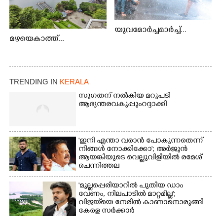
യുവമോർച്ചമാർച്ച്...
മഴയെകാത്ത്...
TRENDING IN
KERALA
സുഗതന് നൽകിയ മറുപടി
ആഭ്യന്തരവകുപ്പും റദ്ദാക്കി
'ഇനി എന്താ വരാൻ പോകുന്നതെന്ന്
നിങ്ങൾ നോക്കിക്കോ'; അർജുൻ
ആയങ്കിയുടെ വെല്ലുവിളിയിൽ രമേശ്
ചെന്നിത്തല
'മുല്ലപ്പെരിയാറിൽ പുതിയ ഡാം
വേണം, നിലപാടിൽ മാറ്റമില്ല';
വിജയ്‌യെ നേരിൽ കാണാനൊരുങ്ങി
കേരള സർക്കാർ