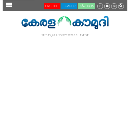
SECTIONS
ENGLISH
E-PAPER
KĀZHCHA
HOME
LATEST
FRIDAY, 07 AUGUST 2026 9.51 AM IST
AUDIO
NOTIFIED NEWS
POLL
KERALA
LOCAL
NEWS 360
CASE DIARY