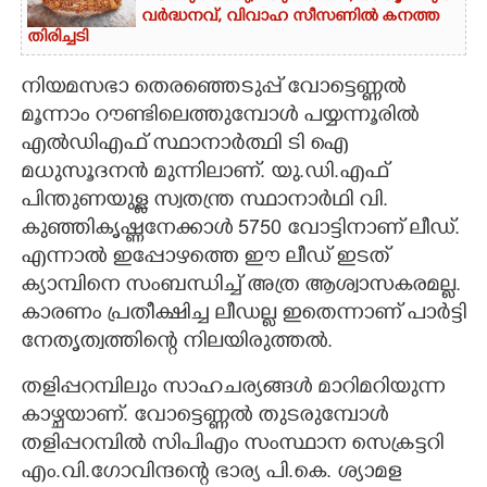
വർദ്ധനവ്, വിവാഹ സീസണിൽ കനത്ത
തിരിച്ചടി
നിയമസഭാ തെരഞ്ഞെടുപ്പ് വോട്ടെണ്ണൽ
മൂന്നാം റൗണ്ടിലെത്തുമ്പോൾ പയ്യന്നൂരിൽ
എൽ​ഡിഎഫ് സ്ഥാനാർത്ഥി ടി ഐ
മധുസൂദനൻ മുന്നിലാണ്. യു.ഡി.എഫ്
പിന്തുണയുള്ള സ്വതന്ത്ര സ്ഥാനാർഥി വി.
കുഞ്ഞികൃഷ്ണനേക്കാൾ 5750 വോട്ടിനാണ് ലീഡ്.
എന്നാൽ ഇപ്പോഴത്തെ ഈ ലീഡ് ഇടത്
ക്യാമ്പിനെ സംബന്ധിച്ച് അത്ര ആശ്വാസകരമല്ല.
കാരണം പ്രതീക്ഷിച്ച ലീഡല്ല ഇതെന്നാണ് പാർട്ടി
നേതൃത്വത്തിന്റെ നിലയിരുത്തൽ.
തളിപ്പറമ്പിലും സാഹചര്യങ്ങൾ മാറിമറിയുന്ന
കാഴ്ചയാണ്. വോട്ടെണ്ണൽ തുടരുമ്പോൾ
തളിപ്പറമ്പിൽ സിപിഎം സംസ്ഥാന സെക്രട്ടറി
എം.വി.ഗോവിന്ദന്റെ ഭാര്യ പി.കെ. ശ്യാമള