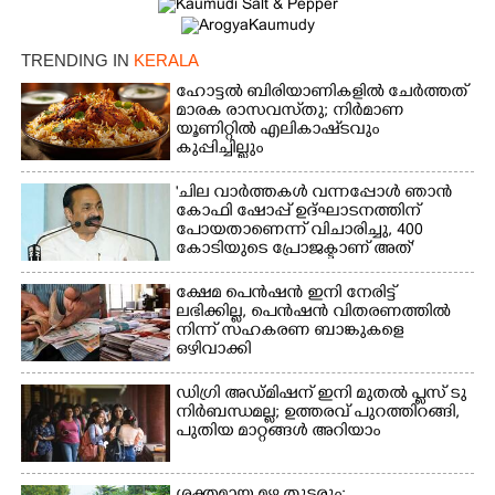
TRENDING IN
KERALA
ഹോട്ടൽ ബിരിയാണികളിൽ ചേർത്തത്
മാരക രാസവസ്‌തു; നിർമാണ
യൂണിറ്റിൽ എലികാഷ്‌ടവും
കുപ്പിച്ചില്ലും
'ചില വാർത്തകൾ വന്നപ്പോൾ ഞാൻ
കോഫി ഷോപ്പ് ഉദ്ഘാടനത്തിന്
പോയതാണെന്ന് വിചാരിച്ചു, 400
കോടിയുടെ പ്രോജക്ടാണ് അത്'
ക്ഷേമ പെൻഷൻ ഇനി നേരിട്ട്
ലഭിക്കില്ല,​ പെൻഷൻ വിതരണത്തിൽ
നിന്ന് സഹകരണ ബാങ്കുകളെ
ഒഴിവാക്കി
ഡിഗ്രി അഡ്മിഷന് ഇനി മുതൽ പ്ലസ് ടു
നിർബന്ധമല്ല; ഉത്തരവ് പുറത്തിറങ്ങി,
പുതിയ മാറ്റങ്ങൾ അറിയാം