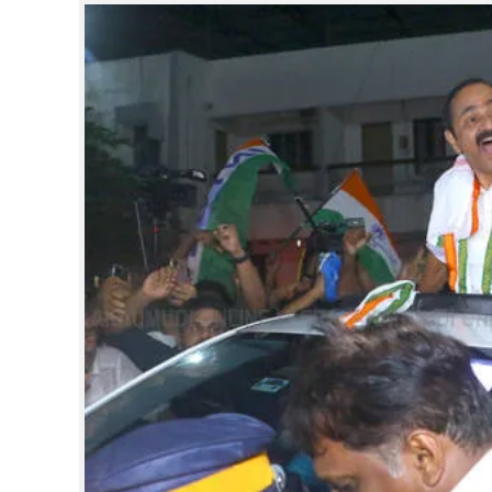
CINEMA
OPINION
PHOTOS
LIFESTYLE
SPIRITUAL
INFO+
ART
ASTRO