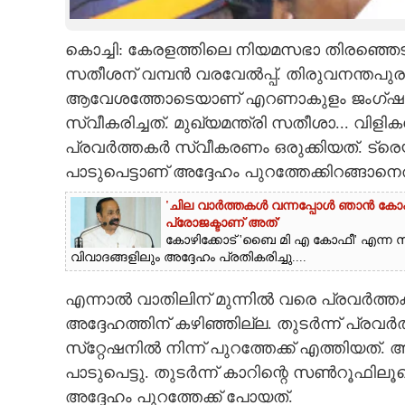
CARTOONS
കൊച്ചി: കേരളത്തിലെ നിയമസഭാ തിരഞ്ഞെടുപ്
സതീശന് വമ്പന്‍ വരവേല്‍പ്പ്. തിരുവനന്തപ
LITERATURE
ആവേശത്തോടെയാണ് എറണാകുളം ജംഗ്ഷന്‍ റെയ
സ്വീകരിച്ചത്. മുഖ്യമന്ത്രി സതീശാ...
ZOOM
പ്രവര്‍ത്തകര്‍ സ്വീകരണം ഒരുക്കിയത്. ട്രെയ
പാടുപെട്ടാണ് അദ്ദേഹം പുറത്തേക്കിറങ്ങാനെ
CONTACT US
'ചില വാർത്തകൾ വന്നപ്പോൾ ഞാൻ കോഫി 
പ്രോജക്ടാണ് അത്'
കോഴിക്കോട് 'ബൈ മി എ കോഫീ' എന്ന സ്
വിവാദങ്ങളിലും അദ്ദേഹം പ്രതികരിച്ചു....
എന്നാല്‍ വാതിലിന് മുന്നില്‍ വരെ പ്രവര്‍ത്തക
അദ്ദേഹത്തിന് കഴിഞ്ഞില്ല. തുടര്‍ന്ന് പ്ര
സ്‌റ്റേഷനില്‍ നിന്ന് പുറത്തേക്ക് എത്തിയത്.
പാടുപെട്ടു. തുടര്‍ന്ന് കാറിന്റെ സണ്‍റൂഫി
അദ്ദേഹം പുറത്തേക്ക് പോയത്.