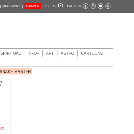
|
MATRIMONY |
E-PAPER
|
LIVE TV
|
CAL 2026
SPIRITUAL
INFO+
ART
ASTRO
CARTOONS
SNAKE MASTER
ION