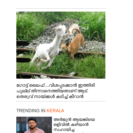
ഗോട്ട് ലൈഫ് ...വിശപ്പടക്കാൻ ഇത്തിരി
പുല്ല് തിന്നാനെത്തിയതാണ് ആട്.
തെരുവ് നായ്ക്കൾ കടിച്ച് കീറാൻ
വന്നതോടെ വയറിന്റെ ആന്തൽ മറന്ന്
ജീവന് വേണ്ടിയായി ഓട്ടം. എറണാകുളം
TRENDING IN
KERALA
വാത്തുരുത്തിയിൽ നിന്നുള്ള കാഴ്ച
അർജുൻ ആയങ്കിയെ
ഒളിവിൽ കഴിയാൻ
സഹായിച്ച