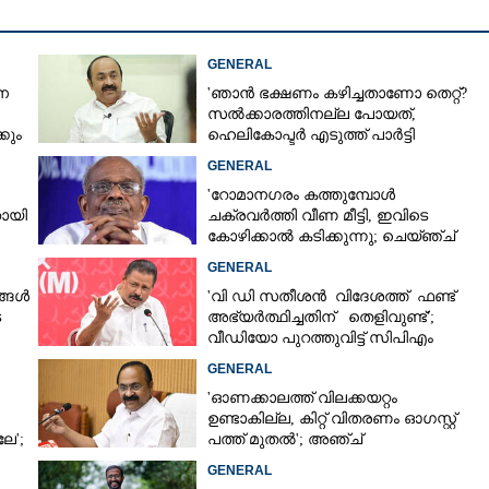
GENERAL
ന
'ഞാൻ ഭക്ഷണം കഴിച്ചതാണോ തെറ്റ്?
സൽക്കാരത്തിനല്ല പോയത്,
കും
ഹെലികോപ്ടർ എടുത്ത് പാർട്ടി
സമ്മേളനത്തിന് പോയില്ല'
GENERAL
'റോമാനഗരം കത്തുമ്പോൾ
ായി
ചക്രവർത്തി വീണ മീട്ടി, ഇവിടെ
കോഴിക്കാൽ കടിക്കുന്നു; ചെയ്ഞ്ച്
വേണമത്രെ ചെയ്ഞ്ച്'
GENERAL
ങ്ങൾ
'വി ഡി സതീശൻ വിദേശത്ത് ഫണ്ട്
െ
അഭ്യർത്ഥിച്ചതിന് തെളിവുണ്ട്';
Share this link
വീഡിയോ പുറത്തുവിട്ട് സിപിഎം
ത
GENERAL
'ഓണക്കാലത്ത് വിലക്കയറ്റം
ഉണ്ടാകില്ല, കിറ്റ് വിതരണം ഓഗസ്റ്റ്
േ';
പത്ത് മുതൽ'; അഞ്ച്
ഭരണപരിഷ്‌കാരങ്ങളിൽ
Copy Link
GENERAL
ീശാ...,
തീരുമാനമെടുത്ത് മന്ത്രിസഭ