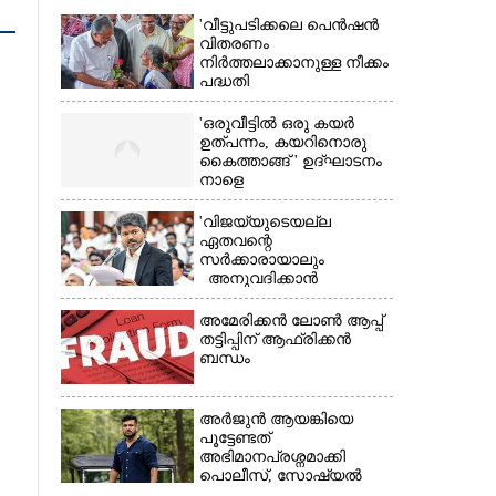
'വീട്ടുപടിക്കലെ പെൻഷൻ
വിതരണം
നിർത്തലാക്കാനുള്ള നീക്കം
പദ്ധതി
അവസാനിപ്പിക്കാനുള്ള
യുഡിഎഫ് അജണ്ടയുടെ
'ഒരുവീട്ടിൽ ഒരു കയർ
ആദ്യപടി'
ഉത്പന്നം, കയറിനൊരു
കൈത്താങ്ങ് ' ഉദ്ഘാടനം
നാളെ
'വിജയ്‌യുടെയല്ല
ഏതവന്റെ
സർക്കാരായാലും
×
അനുവദിക്കാൻ
കഴിയില്ല;
മുല്ലപ്പെരിയാറിന്റെ
അമേരിക്കൻ ലോൺ ആപ്പ്
വെള്ളം കൂട്ടുന്നത്
തട്ടിപ്പിന് ആഫ്രിക്കൻ
മനസിൽ വച്ചാൽമതി'
ബന്ധം
അർജുൻ ആയങ്കിയെ
പൂട്ടേണ്ടത്
അഭിമാനപ്രശ്നമാക്കി
പൊലീസ്, സാേഷ്യൽ
മീഡിയ ഉപയോഗിക്കുന്നത്