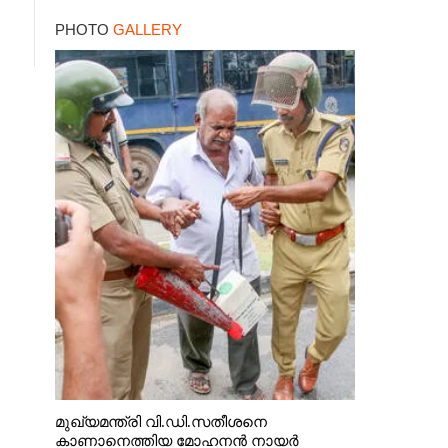
മറ്റൊരാളെന്ന് സംശയം
PHOTO
GALLERY
മുഖ്യമന്ത്രി വി.ഡി.സതീശനെ
കാണാനെത്തിയ മോഹനൻ നായർ