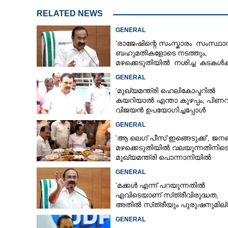
RELATED NEWS
GENERAL
'രാജേഷിന്റെ സംസ്കാരം സംസ്ഥാ
ബഹുമതികളോടെ നടത്തും,
മഴക്കെടുതിയിൽ നശിച്ച കടകൾക്
ധനസഹായം'
GENERAL
'മുഖ്യമന്ത്രി ഹെലികോപ്ടറിൽ
കയറിയാൽ എന്താ കുഴപ്പം, പിണറ
വിജയൻ ഉപയോഗിച്ചപ്പോൾ
ഞങ്ങളാരും പരാതിപറഞ്ഞിട്ടില്ല'
GENERAL
'ആ ലെഗ് പീസ് ഇങ്ങെടുക്ക്', ജന
മഴക്കെടുതിയിൽ വലയുന്നതിനിട
മുഖ്യമന്ത്രി പൊന്നാനിയിൽ
വിരുന്നിൽ പങ്കെടുത്തതിൽ കടുത്
GENERAL
വിമർശനം
'മക്കൾ എന്ന് പറയുന്നതിൽ
എവിടെയാണ് സ്‌ത്രീവിരുദ്ധത,
അതിൽ സ്‌ത്രീയും പുരുഷനുമില്ല
ആരോപണത്തിൽ പ്രതികരിച്ച്
GENERAL
മുഖ്യമന്ത്രി സത
മുഖ്യമന്ത്രി