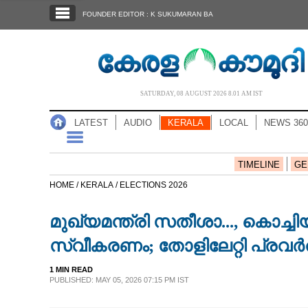
SECTIONS
FOUNDER EDITOR : K SUKUMARAN BA
HOME
LATEST
AUDIO
SATURDAY, 08 AUGUST 2026 8.01 AM IST
NOTIFIED NEWS
LATEST
AUDIO
KERALA
LOCAL
NEWS 360
POLL
KERALA
TIMELINE
GE
HOME /
KERALA /
ELECTIONS 2026
LOCAL
മുഖ്യമന്ത്രി സതീശാ..., കൊച്
NEWS 360
സ്വീകരണം; തോളിലേറ്റി പ്രവര്‍ത
1 MIN READ
CASE DIARY
PUBLISHED: MAY 05, 2026 07:15 PM IST