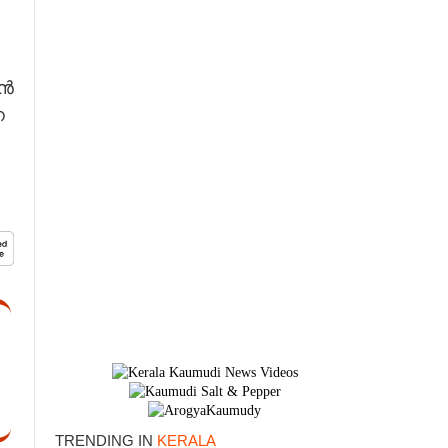
്‍
ന
TRENDING IN
KERALA