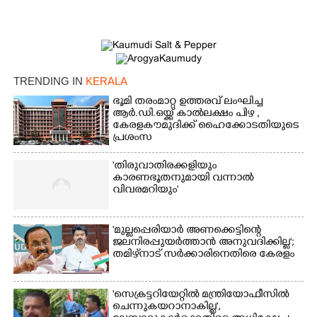
×
Share this link
TRENDING IN
KERALA
Copy Link
ഭൂമി തരംമാറ്റ ഉത്തരവ് ലംഘിച്ച
ആർ.ഡി.ഒയ്ക്ക് കാൽലക്ഷം പിഴ ,​
കേരളകൗമുദിക്ക് ഹൈക്കോടതിയുടെ
പ്രശംസ
'തിരുവാതിരക്കളിയും
കാരണഭൂതനുമായി വന്നാൽ
വിവരമറിയും '
'മുല്ലപ്പെരിയാർ അണക്കെട്ടിന്റെ
ജലനിരപ്പുയർത്താൻ അനുവദിക്കില്ല';
തമിഴ്‌നാട് സർക്കാരിനെതിരെ കേരളം
'സെക്രട്ടറിയേറ്റിൽ മന്ത്രിയോഫീസിൽ
ചെന്നുകയറാനാകില്ല',