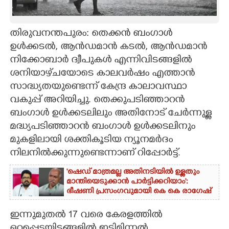
CARTOONS
തിരുവനന്തപുരം: തെക്കൻ ബംഗാൾ
ഉൾക്കടൽ, ആൻഡമാൻ കടൽ, ആൻഡമാൻ
LITERATURE
നിക്കോബാർ ദ്വീപുകൾ എന്നിവിടങ്ങളിൽ
ശനിയാഴ്‌ചയോടെ കാലവർഷം എത്താൻ
ZOOM
സാദ്ധ്യതയുണ്ടെന്ന് കേന്ദ്ര കാലാവസ്ഥാ
വകുപ്പ് അറിയിച്ചു. തെക്കുപടിഞ്ഞാറൻ
CONTACT US
ബംഗാൾ ഉൾക്കടലിലും അതിനോട് ചേർന്നുള്ള
മദ്ധ്യപടിഞ്ഞാറൻ ബംഗാൾ ഉൾക്കടലിനും
മുകളിലായി ശക്തികൂടിയ ന്യൂനമർദം
നിലനിൽക്കുന്നുണ്ടെന്നാണ് റിപ്പോർട്ട്.
'ഷെഡ് മാത്രമല്ല അതിനടിയിൽ ഉള്ളതും
മാന്തിയെടുക്കാൻ പാർട്ടിക്കറിയാം':
ഭീഷണി പ്രസംഗവുമായി കെ കെ രാഗേഷ്
ഇന്നുമുതൽ 17 വരെ കേരളത്തിൽ
ഒറ്റപ്പെട്ടയിടങ്ങളിൽ ഇടിമിന്നൽ,