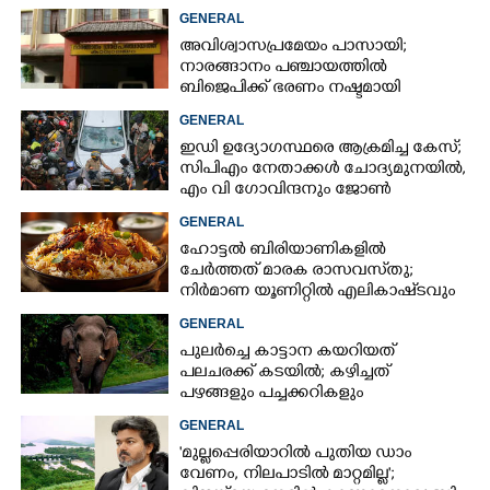
GENERAL
അവിശ്വാസപ്രമേയം പാസായി;
നാരങ്ങാനം പഞ്ചായത്തിൽ
ബിജെപിക്ക് ഭരണം നഷ്ടമായി
GENERAL
ഇഡി ഉദ്യോഗസ്ഥരെ ആക്രമിച്ച കേസ്;
സിപിഎം നേതാക്കൾ ചോദ്യമുനയിൽ,
എം വി ഗോവിന്ദനും ജോൺ
ബ്രിട്ടാസിനും നോട്ടീസ്
GENERAL
ഹോട്ടൽ ബിരിയാണികളിൽ
ചേർത്തത് മാരക രാസവസ്‌തു;
നിർമാണ യൂണിറ്റിൽ എലികാഷ്‌ടവും
കുപ്പിച്ചില്ലും
GENERAL
പുലർച്ചെ കാട്ടാന കയറിയത്
പലചരക്ക് കടയിൽ; കഴിച്ചത്
പഴങ്ങളും പച്ചക്കറികളും
GENERAL
'മുല്ലപ്പെരിയാറിൽ പുതിയ ഡാം
വേണം, നിലപാടിൽ മാറ്റമില്ല';