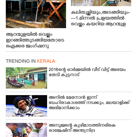
കലിതുള്ളിയും,അടങ്ങിയും-
---1.മിന്നൽ പ്രളയത്തിൽ
വെള്ളം കയറിയ ആറന്മുള
പെട്രോൾ പമ്പിന്
ആറന്മുളയിൽ വെള്ളം
സമീപത്തെ റോ‌ഡ് രണ്ടാം
ഇറങ്ങിത്തുടങ്ങിയതോടെ
തീയതിയിലെ
ഐക്കര ജംഗ്ഷനു
കാഴ്ച.2.വെള്ളം
സമീപം ആറന്മുള
ഇറങ്ങിപ്പോൾ
കിടങ്ങന്നൂർ റോഡിന്
ഇന്നലെത്തെ
TRENDING IN
KERALA
സമീപം പ്രവർത്തിക്കു
കാഴ്ച.രക്ഷാപ്രവർത്തന
ആറന്മുള തട്ടുകട കഴുകി
2018ന്റെ ഓർമ്മയിൽ വീട് വിട്ട് അഭയം
ത്തിന് ഓച്ചിറ അഴിക്കലിൽ
വൃത്തിയാക്കുന്നു.
തേടി കുട്ടനാട്
നിന്ന്എത്തിച്ച ബോട്ടും.
അനിൽ മേനോൻ ഇന്ന്
ബഹിരാകാശത്ത് നടക്കും, മലയാളിക്ക്
അഭിമാനിക്കാം
അനുജന്റെ കുഴിമാടത്തിനരികെ
രാജേഷിന് അന്ത്യനിദ്ര