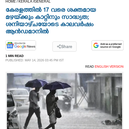
HOME /
KERALA /
GENERAL
CINEMA
കേരളത്തിൽ 17 വരെ ശക്തമായ
മഴയ്‌ക്കും കാറ്റിനും സാദ്ധ്യത;
OPINION
ശനിയാഴ്‌ചയോടെ കാലവർഷം
ആൻഡമാനിൽ
PHOTOS
Share
LIFESTYLE
1 MIN READ
PUBLISHED: MAY 14, 2026 03:45 PM IST
READ
ENGLISH VERSION
SPIRITUAL
INFO+
ART
ASTRO