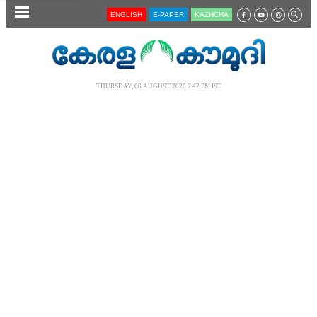
SECTIONS
ENGLISH
E-PAPER
KĀZHCHA
HOME
LATEST
THURSDAY, 06 AUGUST 2026 2.47 PM IST
AUDIO
NOTIFIED NEWS
POLL
KERALA
LOCAL
NEWS 360
CASE DIARY