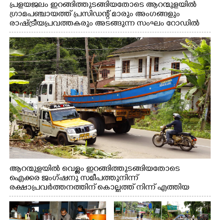
പ്രളയജലം ഇറങ്ങിത്തുടങ്ങിയതോടെ ആറന്മുളയിൽ
ഗ്രാമപഞ്ചായത്ത് പ്രസിഡന്റ് മാരും അംഗങ്ങളും
രാഷ്ട്രീയപ്രവത്തകരും അടങ്ങുന്ന സംഘം റോഡിൽ
അടിഞ്ഞ് കൂടിയ ചെളിയും മണ്ണും മറ്റ് മാലിന്യങ്ങളും
നീക്കം ചെയ്യുന്നു.
ആറന്മുളയിൽ വെള്ളം ഇറങ്ങിത്തുടങ്ങിയതോടെ
ഐക്കര ജംഗ്ഷനു സമീപത്തുനിന്ന്
രക്ഷാപ്രവർത്തനത്തിന് കൊല്ലത്ത് നിന്ന് എത്തിയ
ബോട്ടുകൾ തിരികെക്കൊണ്ടുപോകുന്നു.