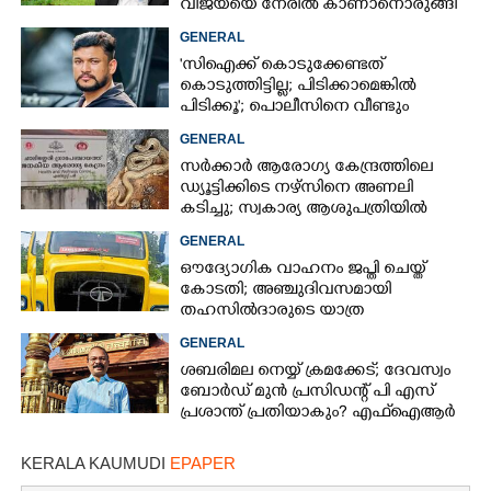
വിജയ്‌യെ നേരിൽ കാണാനൊരുങ്ങി
കേരള സർക്കാർ
GENERAL
'സിഐക്ക് കൊടുക്കേണ്ടത്
കൊടുത്തിട്ടില്ല; പിടിക്കാമെങ്കിൽ
പിടിക്കൂ'; പൊലീസിനെ വീണ്ടും
വെല്ലുവിളിച്ച് അർജുൻ ആയങ്കി
GENERAL
സർക്കാർ ആരോഗ്യ കേന്ദ്രത്തിലെ
ഡ്യൂട്ടിക്കിടെ നഴ്സിനെ അണലി
കടിച്ചു; സ്വകാര്യ ആശുപത്രിയിൽ
ചികിത്സയിൽ
GENERAL
ഔദ്യോഗിക വാഹനം ജപ്തി ചെയ്ത്
കോടതി; അഞ്ചുദിവസമായി
തഹസിൽദാരുടെ യാത്ര
ടിപ്പർ ലോറിയിൽ
GENERAL
ശബരിമല നെയ്യ് ക്രമക്കേട്; ദേവസ്വം
ബോർഡ് മുൻ പ്രസിഡന്റ് പി എസ്
പ്രശാന്ത് പ്രതിയാകും? എഫ്ഐആർ
ഇന്ന് കോടതിയിൽ
KERALA KAUMUDI
EPAPER