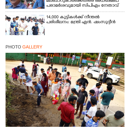
മലബാറുകാർക്കെതിരെ അധിക്ഷേപ
പരാമർശവുമായി സിപിഎം നേതാവ്‌
14,000 കുട്ടികൾക്ക് നീന്തൽ
പരിശീലനം: മന്ത്രി എൻ. ഷംസുദ്ദീൻ
PHOTO
GALLERY