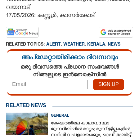
വയനാട്
17/05/2026: കണ്ണൂർ, കാസർകോട്
RELATED TOPICS:
ALERT
,
WEATHER
,
KERALA
,
NEWS
അപ്ഡേറ്റായിരിക്കാം ദിവസവും
ഒരു ദിവസത്തെ പ്രധാന സംഭവങ്ങൾ
നിങ്ങളുടെ ഇൻബോക്സിൽ
RELATED NEWS
GENERAL
കേരളത്തിലെ കാലാവസ്ഥാ
മുന്നറിയിപ്പിൽ മാറ്റം; മൂന്ന് ജില്ലകളിൽ
സ്ഥിതി വഷളായേക്കും, റെഡ് അലർട്ട്