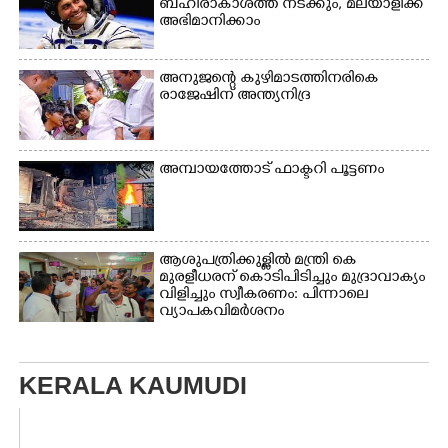
ബഹിരാകാശത്ത് നടക്കും, മലയാളിക്ക്
അഭിമാനിക്കാം
അനുജന്റെ കുഴിമാടത്തിനരികെ
രാജേഷിന് അന്ത്യനിദ്ര
അമ്പായത്തോട് ഫാക്ടറി പൂട്ടണം
ആശുപത്രിക്കുള്ളിൽ മന്ത്രി കെ
മുരളീധരന് കൊടിപിടിച്ചും മുദ്രാവാക്യം
വിളിച്ചും സ്വീകരണം: പിന്നാലെ
വ്യാപകവിമർശനം
KERALA KAUMUDI