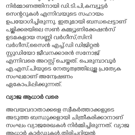
നിർമ്മാണത്തിനായി ഡി.ടി.പി,കമ്പ്യൂട്ടർ
സെന്ററുകൾ എന്നിവയുടെ സഹായം
ഉപയോഗിച്ചിരുന്നു. ഇതുമായി ബന്ധപ്പെട്ടാണ്
പള്ളിക്കരയിലെ സൺ കമ്മ്യൂണിക്കേഷൻസ്
ഉടമകളായ സണ്ണി വർഗീസ്,സിനി
വർഗീസ്,സൈൻ എച്ച്.ഡി ഡിജിറ്റൽ
സ്റ്റുഡിയോ ജീവനക്കാരൻ സനോജ്
എന്നിവരെ അറസ്റ്റ് ചെയ്തത്. പെരുമ്പാവൂർ
എ.എസ്.പിയുടെ നേതൃത്വത്തിലുള്ള പ്രത്യേക
സംഘമാണ് അന്വേഷണം
ഏകോപിപ്പിക്കുന്നത്.
വ്യാജ ആധാർ വരെ
അവയവദാതാക്കളെ സ്വീകർത്താക്കളുടെ
അടുത്ത ബന്ധുക്കളായി ചിത്രീകരിക്കാനാണ്
സംഘം വ്യാജരേഖകൾ നിർമ്മിച്ചിരുന്നത്. വ്യാജ
ആധാർ കാർഡുകൾ,തിരിച്ചറിയൽ