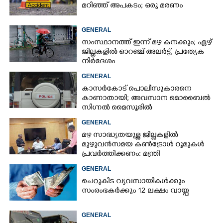
മറിഞ്ഞ് അപകടം; ഒരു മരണം
GENERAL
സംസ്ഥാനത്ത് ഇന്ന് മഴ കനക്കും; ഏഴ്
ജില്ലകളിൽ ഓറഞ്ച് അലർട്ട്, പ്രത്യേക
നിർദേശം
GENERAL
കാസർകോട് പൊലീസുകാരനെ
കാണാതായി; അവസാന മൊബൈൽ
സിഗ്നൽ മൈസൂരിൽ
GENERAL
മഴ സാദ്ധ്യതയുള്ള ജില്ലകളിൽ
മുഴുവൻസമയ കൺട്രോൾ റൂമുകൾ
പ്രവർത്തിക്കണം: മന്ത്രി
GENERAL
ചെറുകിട വ്യവസായികൾക്കും
സംരംഭകർക്കും 12 ലക്ഷം വായ്പ
GENERAL