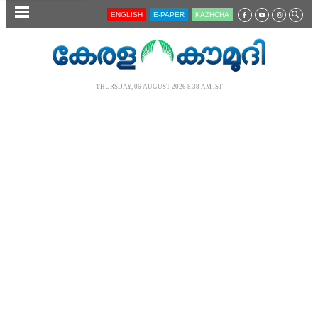
SECTIONS
ENGLISH
E-PAPER
KĀZHCHA
HOME
LATEST
THURSDAY, 06 AUGUST 2026 8.38 AM IST
AUDIO
NOTIFIED NEWS
POLL
KERALA
LOCAL
NEWS 360
CASE DIARY