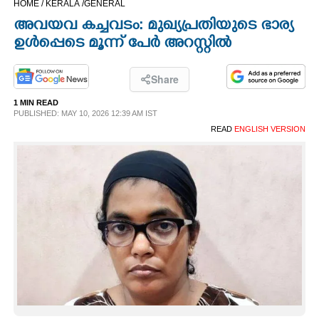
HOME /
KERALA /
GENERAL
CINEMA
അവയവ കച്ചവടം: മുഖ്യപ്രതിയുടെ ഭാര്യ
ഉൾപ്പെടെ മൂന്ന് പേർ അറസ്റ്റിൽ
OPINION
Share
PHOTOS
1 MIN READ
PUBLISHED: MAY 10, 2026 12:39 AM IST
READ
ENGLISH VERSION
LIFESTYLE
SPIRITUAL
INFO+
ART
ASTRO