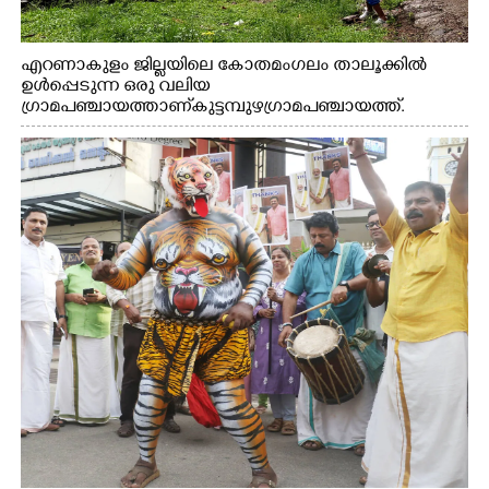
എറണാകുളം ജില്ലയിലെ കോതമംഗലം താലൂക്കിൽ
ഉൾപ്പെടുന്ന ഒരു വലിയ
ഗ്രാമപഞ്ചായത്താണ് കുട്ടമ്പുഴ ഗ്രാമ പഞ്ചായത്ത്.
ആദിവാസി ഊരുകളായ വെള്ളാരംകുത്ത്, കത്തിപ്പാറ,
ഉറിയംപെട്ടി, തേക്കല്ല്, വെട്ടിക്കല്ല്, മഞ്ചപ്പാറ എന്നീ ആറു
സ്ഥലങ്ങളിലേക്കുള്ള പ്രധാന സഞ്ചാര മാർഗമാണ് ഈ
കാണുന്ന കടത്ത് വള്ളം