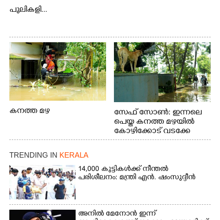
പുലികളി...
കനത്ത മഴ
സേഫ് സോൺ: ഇന്നലെ
പെയ്ത കനത്ത മഴയിൽ
കോഴിക്കോട് വടക്കേ
വയലിൽ വെള്ളം
കയറിയതിനെ തുടർന്ന്
TRENDING IN
KERALA
വീട്ടുസാധനങ്ങളുമായി
വെള്ളത്തിലൂടെ
14,000 കുട്ടികൾക്ക് നീന്തൽ
പരിശീലനം: മന്ത്രി എൻ. ഷംസുദ്ദീൻ
നടന്നുവരുന്നവരെ
മതിലിനു മുകളിൽ നോക്കി
നിൽക്കുന്ന
നായ. ഫോട്ടോ: കെ.വിശ്വജി
അനിൽ മേനോൻ ഇന്ന്
ത്ത്