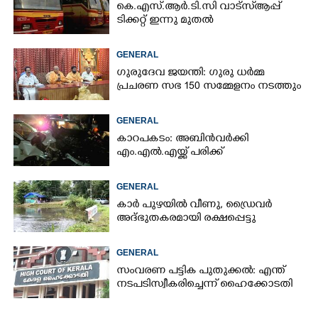
കെ.എസ്.ആർ.ടി.സി വാട്സ്ആപ്പ്
ടിക്കറ്റ് ഇന്നു മുതൽ
GENERAL
ഗുരുദേവ ജയന്തി: ഗുരു ധർമ്മ
പ്രചരണ സഭ 150 സമ്മേളനം നടത്തും
GENERAL
കാറപകടം: അബിൻവർക്കി
എം.എൽ.എയ്ക്ക് പരിക്ക്
GENERAL
കാർ പുഴയിൽ വീണു, ഡ്രെെവർ
അദ്ഭുതകരമായി രക്ഷപ്പെട്ടു
GENERAL
സംവരണ പട്ടിക പുതുക്കൽ: എന്ത്
നടപടി സ്വീകരിച്ചെന്ന് ഹൈക്കോടതി