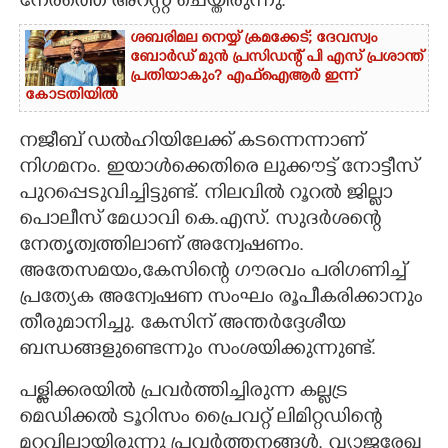
നേരത്തെ അറസ്റ്റ് ചെയ്തിരുന്നു.
ശബരിമല നെയ്യ് ക്രമക്കേട്; ദേവസ്വം
ബോർഡ് മുൻ പ്രസിഡന്റ് പി എസ് പ്രശാന്ത്
പ്രതിയാകും? എഫ്ഐആർ ഇന്ന്
കോടതിയിൽ
നജീബ് ഡൽഹിയിലേക്ക് കടന്നെന്നാണ്
നിഗമനം. ഇയാൾക്കെതിരെ ലുക്കൗട്ട് നോട്ടീസ്
പുറപ്പെടുവിച്ചിട്ടുണ്ട്. നിലവിൽ റൂറൽ ജില്ലാ
പൊലീസ് മേധാവി കെ.എസ്. സുദർശന്റെ
നേതൃത്വത്തിലാണ് അന്വേഷണം.
അതേസമയം,കേസിന്റെ ഗൗരവം പരിഗണിച്ച്
പ്രത്യേക അന്വേഷണ സംഘം രൂപീകരിക്കാനും
തീരുമാനിച്ചു. കേസിന് അന്തർദ്ദേശീയ
ബന്ധങ്ങളുണ്ടെന്നും സംശയിക്കുന്നുണ്ട്.
പള്ളിക്കരയിൽ പ്രവർത്തിച്ചിരുന്ന കല്ലട്ര
മെഡിക്കൽ ടൂറിസം പ്രൈവറ്റ് ലിമിറ്റഡിന്റെ
മറവിലായിരുന്നു പ്രവർത്തനങ്ങൾ. വ്യാജരേഖ