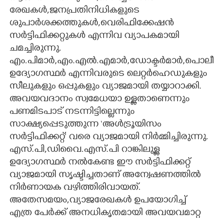
രേഖകൾ,ജനപ്രതിനിധികളുടെ
ശുപാർശക്കത്തുകൾ,വെരിഫിക്കേഷൻ
സർട്ടിഫിക്കറ്റുകൾ എന്നിവ വ്യാപകമായി
ചമച്ചിരുന്നു.
എം.പിമാർ,എം.എൽ.എമാർ,ഡോക്ടർമാർ,പൊലീ
ഉദ്യോഗസ്ഥർ എന്നിവരുടെ ലെറ്റർഹെഡുകളും
സീലുകളും ഒപ്പുകളും വ്യാജമായി തയ്യാറാക്കി.
അവയവദാനം സ്വമേധയാ ഉള്ളതാണെന്നും
പണമിടപാട് നടന്നിട്ടില്ലെന്നും
സാക്ഷ്യപ്പെടുത്തുന്ന ‘അൾട്രൂയിസം
സർട്ടിഫിക്കറ്റ്’ വരെ വ്യാജമായി നിർമ്മിച്ചിരുന്നു.
എസ്.പി,ഡിവൈ.എസ്.പി റാങ്കിലുള്ള
ഉദ്യോഗസ്ഥർ നൽകേണ്ട ഈ സർട്ടിഫിക്കറ്റ്
വ്യാജമായി സൃഷ്ടിച്ചതാണ് അന്വേഷണത്തിൽ
നിർണായക വഴിത്തിരിവായത്.
അതേസമയം,വ്യാജരേഖകൾ ഉപയോഗിച്ച്
എത്ര പേർക്ക് അനധികൃതമായി അവയവമാറ്റ