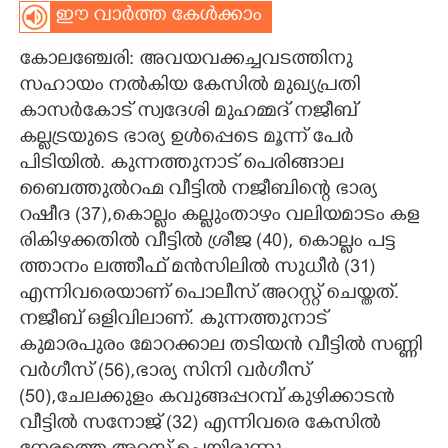
ഈ വാർത്ത കേൾക്കാം
CARTOONS
കോലഞ്ചേരി: അവയവക്കച്ചവടത്തിനു
സഹായം നൽകിയ കേസിൽ മുഖ്യപ്രതി
LITERATURE
കാസർകോട് സ്വദേശി മുഹമ്മദ് നജീബ്
കല്ലട്രയുടെ ഭാര്യ ഉൾപ്പെടെ മൂന്ന് പേർ
ZOOM
പിടിയിൽ. കുന്നത്തുനാട് പെരിങ്ങാല
ബൈത്തുൽറഹ്മ വീട്ടിൽ നജീബിന്റെ ഭാര്യ
CONTACT US
റഷീദ (37),കൊ​ല്ലം​ ​ക​ല്ലും​താ​ഴം​ ​വ​ലി​യ​മാ​ടം​ ​ക​ള​
രി​കി​ഴ​ക്ക​തി​ൽ​ ​വീ​ട്ടി​ൽ​ ​ശ്രീ​ജ​ ​(40​),​ ​കൊ​ല്ലം​ ​പ​ട്ട​
ത്താ​നം​ ​ല​ത്തീ​ഫ് ​മ​ൻ​സി​ലി​ൽ​ ​സു​ധീ​ർ​ ​(31​)
എന്നിവരെയാണ് പൊലീസ് അറസ്റ്റ് ചെയ്തത്. ​
നജീബ് ഒളിവിലാണ്. കുന്നത്തുനാട്
കുമാരപുരം മോറക്കാല തടിയൻ വീട്ടിൽ സണ്ണി
വർഗീസ് (56),ഭാര്യ സിനി വർഗീസ്
(50),ചേലക്കുളം കവുങ്ങപ്പറമ്പ് കുഴിക്കാടൻ
വീട്ടിൽ സനോജ് (32) എന്നിവരെ കേസിൽ