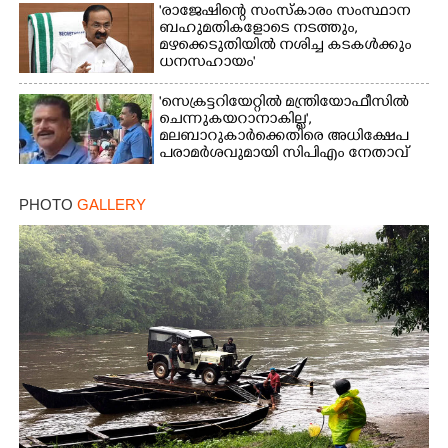
'രാജേഷിന്റെ സംസ്കാരം സംസ്ഥാന
ബഹുമതികളോടെ നടത്തും,
മഴക്കെടുതിയിൽ നശിച്ച കടകൾക്കും
ധനസഹായം'
'സെക്രട്ടറിയേറ്റിൽ മന്ത്രിയോഫീസിൽ
ചെന്നുകയറാനാകില്ല',
മലബാറുകാർക്കെതിരെ അധിക്ഷേപ
പരാമർശവുമായി സിപിഎം നേതാവ്‌
PHOTO
GALLERY