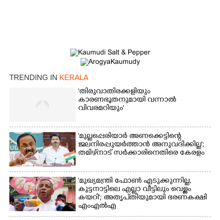
TRENDING IN
KERALA
'തിരുവാതിരക്കളിയും
കാരണഭൂതനുമായി വന്നാൽ
വിവരമറിയും '
'മുല്ലപ്പെരിയാർ അണക്കെട്ടിന്റെ
ജലനിരപ്പുയർത്താൻ അനുവദിക്കില്ല';
തമിഴ്‌നാട് സർക്കാരിനെതിരെ കേരളം
'മുഖ്യമന്ത്രി ഫോൺ എടുക്കുന്നില്ല,
കുട്ടനാട്ടിലെ എല്ലാ വീട്ടിലും വെള്ളം
കയറി'; അതൃപ്‌തിയുമായി ഭരണകക്ഷി
എംഎൽഎ