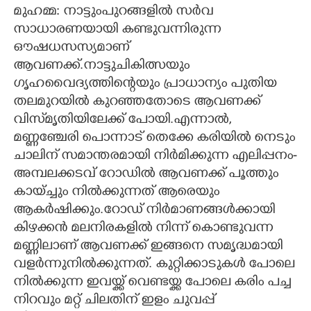
മുഹമ്മ: നാട്ടുംപുറങ്ങളിൽ സർവ
CARTOONS
സാധാരണയായി കണ്ടുവന്നിരുന്ന
ഔഷധസസ്യമാണ്
ആവണക്ക്.നാട്ടുചികിത്സയും
LITERATURE
ഗൃഹവൈദ്യത്തിന്റെയും പ്രാധാന്യം പുതിയ
തലമുറയിൽ കുറഞ്ഞതോടെ ആവണക്ക്
ZOOM
വിസ്‌മൃതിയിലേക്ക് പോയി.എന്നാൽ,​
മണ്ണഞ്ചേരി പൊന്നാട് തെക്കേ കരിയിൽ നെടും
CONTACT US
ചാലിന് സമാന്തരമായി നിർമിക്കുന്ന എലിപ്പനം-
അമ്പലക്കടവ് റോഡിൽ ആവണക്ക് പൂത്തും
കായ്ച്ചും നിൽക്കുന്നത് ആരെയും
ആകർഷിക്കും.റോഡ് നിർമാണങ്ങൾക്കായി
കിഴക്കൻ മലനിരകളിൽ നിന്ന് കൊണ്ടുവന്ന
മണ്ണിലാണ് ആവണക്ക് ഇങ്ങനെ സമൃദ്ധമായി
വളർന്നുനിൽക്കുന്നത്. കുറ്റിക്കാടുകൾ പോലെ
നിൽക്കുന്ന ഇവയ്ക്ക് വെണ്ടയ്ക്ക പോലെ കരിം പച്ച
നിറവും മറ്റ് ചിലതിന് ഇളം ചുവപ്പ്