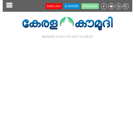
SECTIONS
ENGLISH
E-PAPER
KĀZHCHA
HOME
LATEST
MONDAY, 10 AUGUST 2026 7.42 AM IST
AUDIO
NOTIFIED NEWS
POLL
KERALA
LOCAL
NEWS 360
CASE DIARY