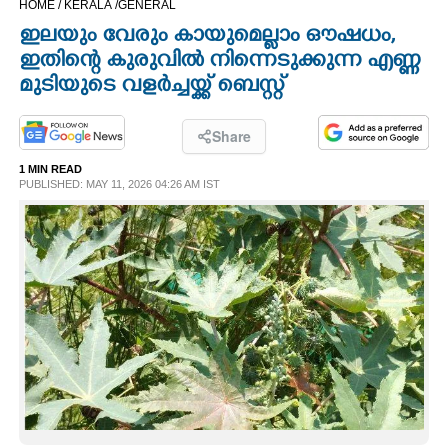
HOME /
KERALA /
GENERAL
CINEMA
ഇലയും വേരും കായുമെല്ലാം ഔഷധം,​
ഇതിന്റെ കുരുവിൽ നിന്നെടുക്കുന്ന എണ്ണ
OPINION
മുടിയുടെ വളർച്ചയ്ക്ക് ബെസ്റ്റ്
PHOTOS
Share
1 MIN READ
PUBLISHED: MAY 11, 2026 04:26 AM IST
LIFESTYLE
SPIRITUAL
INFO+
ART
ASTRO