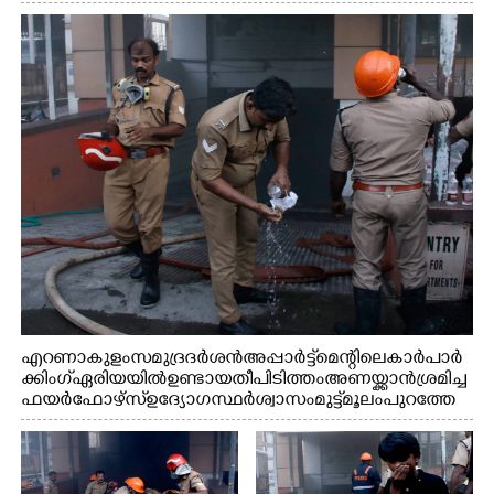
ക്കിറങ്ങി വരുന്നു
എറണാകുളം സമുദ്ര ദർശൻ അപ്പാർട്ട്മെന്റിലെ കാർ പാർ
ക്കിംഗ് ഏരിയയിൽ ഉണ്ടായ തീപിടിത്തം അണയ്ക്കാൻ ശ്രമിച്ച
ഫയർഫോഴ്സ് ഉദ്യോഗസ്ഥർ ശ്വാസം മുട്ട് മൂലം പുറത്തേ
ക്കിറങ്ങി മുഖം കഴുകുന്നു