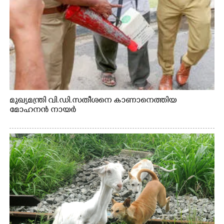
മുഖ്യമന്ത്രി വി.ഡി.സതീശനെ കാണാനെത്തിയ
മോഹനൻ നായർ