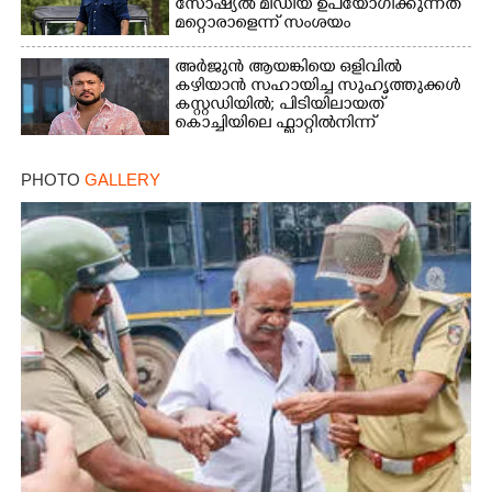
സാേഷ്യൽ മീഡിയ ഉപയോഗിക്കുന്നത്
മറ്റൊരാളെന്ന് സംശയം
അർജുൻ ആയങ്കിയെ ഒളിവിൽ
കഴിയാൻ സഹായിച്ച സുഹൃത്തുക്കൾ
കസ്റ്റഡിയിൽ; പിടിയിലായത്
കൊച്ചിയിലെ ഫ്ലാറ്റിൽനിന്ന്
PHOTO
GALLERY