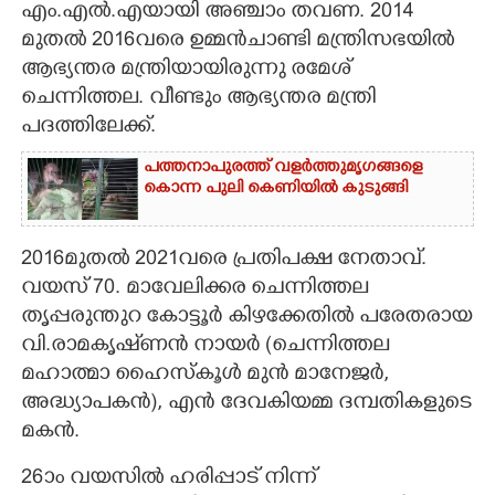
എം.എൽ.എയായി അഞ്ചാം തവണ. 2014
മുതൽ 2016വരെ ഉമ്മൻചാണ്ടി മന്ത്രിസഭയിൽ
CARTOONS
ആഭ്യന്തര മന്ത്രിയായിരുന്നു
രമേശ്
ചെന്നിത്തല.
വീണ്ടും ആഭ്യന്തര മന്ത്രി
LITERATURE
പദത്തിലേക്ക്.
ZOOM
പത്തനാപുരത്ത് വളർത്തുമൃഗങ്ങളെ
കൊന്ന പുലി കെണിയിൽ കുടുങ്ങി
CONTACT US
2016മുതൽ 2021വരെ പ്രതിപക്ഷ നേതാവ്.
വയസ് 70.
മാവേലിക്കര ചെന്നിത്തല
തൃപ്പരുന്തുറ കോട്ടൂർ കിഴക്കേതിൽ പരേതരായ
വി.രാമകൃഷ്‌ണൻ നായർ (ചെന്നിത്തല
മഹാത്മാ ഹൈസ്കൂൾ മുൻ മാനേജർ,
അദ്ധ്യാപകൻ),​ എൻ ദേവകിയമ്മ ദമ്പതികളുടെ
മകൻ.
26ാം വയസിൽ ഹരിപ്പാട് നിന്ന്