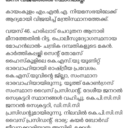
കന്നി വിജയത്തിൽ സ്ഥാനലബ്ധി
കായംകുളം എം.എൽ.എ. നിയമസഭയിലേക്ക്
ആദ്യമായി വിജയിച്ച് മന്ത്രിസ്ഥാനത്തേക്ക്.
വയസ് 46. ഹരിപ്പാട് ചെറുതന ആനാരി
മീനത്തേതിൽ റിട്ട. പൊലീസുദ്യോഗസ്ഥനായ
മോഹൻലാൽ- ചന്ദ്രിക ദമ്പതികളുടെ മകൻ.
കാർത്തികപ്പള്ളി സെന്റ് തോമസ്
ഹൈസ്കൂളിലെ കെ.എസ്.യു യൂണിറ്റ്
ഭാരവാഹിയായി രാഷ്ട്രീയ പ്രവേശം.
കെ.എസ്.യുവിന്റെ ജില്ലാ, സംസ്ഥാന
ഭാരവാഹിയായിരുന്നു. യൂത്ത് കോൺഗ്രസ്
സംസ്ഥാന വൈസ് പ്രസിഡന്റ്, ദേശീയ ജനറൽ
സെക്രട്ടറി സ്ഥാനങ്ങൾ വഹിച്ചു. കെ.പി.സി.സി
ജനറൽ സെക്രട്ടറി, ഡി.സി.സി
പ്രസിഡന്റുമായിരുന്നു. നിലവിൽ കെ.പി.സി.സി
വൈസ് പ്രസിഡന്റ്. ഭാര്യ: കയർ ബോർഡ്