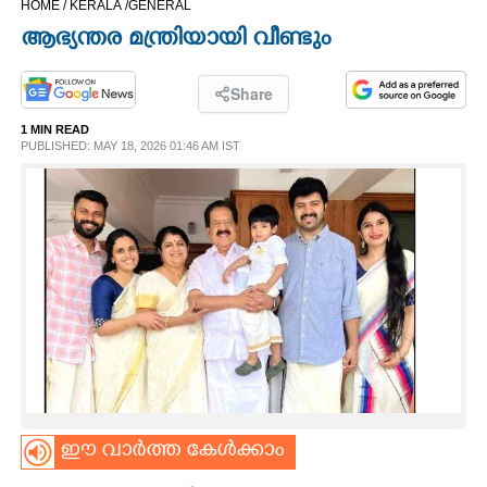
HOME /
KERALA /
GENERAL
CINEMA
ആഭ്യന്തര മന്ത്രിയായി വീണ്ടും
OPINION
Share
1 MIN READ
PHOTOS
PUBLISHED: MAY 18, 2026 01:46 AM IST
LIFESTYLE
SPIRITUAL
INFO+
ART
ഈ വാർത്ത കേൾക്കാം
ASTRO