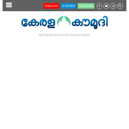
SECTIONS
ENGLISH
E-PAPER
KĀZHCHA
HOME
LATEST
SATURDAY, 08 AUGUST 2026 8.44 AM IST
AUDIO
NOTIFIED NEWS
POLL
KERALA
LOCAL
NEWS 360
CASE DIARY