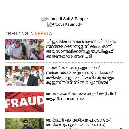
Copy Link
TRENDING IN
KERALA
'വീട്ടുപടിക്കലെ പെൻഷൻ വിതരണം
നിർത്തലാക്കാനുള്ള നീക്കം പദ്ധതി
അവസാനിപ്പിക്കാനുള്ള യുഡിഎഫ്
അജണ്ടയുടെ ആദ്യപടി'
'വിജയ്‌യുടെയല്ല ഏതവന്റെ
സർക്കാരായാലും അനുവദിക്കാൻ
കഴിയില്ല; മുല്ലപ്പെരിയാറിന്റെ വെള്ളം
കൂട്ടുന്നത് മനസിൽ വച്ചാൽമതി'
അമേരിക്കൻ ലോൺ ആപ്പ് തട്ടിപ്പിന്
ആഫ്രിക്കൻ ബന്ധം
അർജുൻ ആയങ്കിയെ പൂട്ടേണ്ടത്
അഭിമാനപ്രശ്നമാക്കി പൊലീസ്,