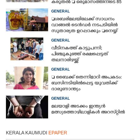
കരുതൽ  ഒരുമാസത്തിനിടെ 85
അപകടം
GENERAL
ശബരിമലയിലേക്ക് സാധനം
വാങ്ങൽ ടെൻ‌ഡർ നടപടിയിൽ
സുതാര്യത ഉറപ്പാക്കും നെയ്യ്
ക്രമക്കേടിൽ തുടരന്വേഷണം
GENERAL
വീടിനകത്ത് കാട്ടുപന്നി;
പിഞ്ചുകുഞ്ഞ് രക്ഷപ്പെട്ടത്
തലനാരിഴയ്ക്ക്
GENERAL
 ബൈക്ക് തെന്നിമാറി അപകടം:
ബസിനടിയിൽപ്പെട്ട യുവതിക്ക്
ദാരുണാന്ത്യം
GENERAL
മലയാളി അടക്കം ഇന്ത്യൻ
മത്സ്യത്തൊഴിലാളികൾ അറസ്‌റ്റിൽ
KERALA KAUMUDI
EPAPER