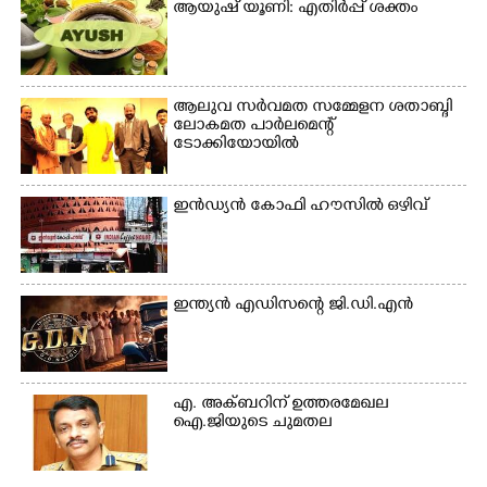
ആയുഷ് യൂണി: എതിർപ്പ് ശക്തം
ആലുവ സർവമത സമ്മേളന ശതാബ്ദി
ലോകമത പാർലമെന്റ്
ടോക്കിയോയിൽ
ഇൻഡ്യൻ കോഫി ഹൗസിൽ ഒഴിവ്
ഇന്ത്യൻ എഡിസന്റെ ജി.ഡി.എൻ
എ. അക്ബറിന് ഉത്തരമേഖല
ഐ.ജിയുടെ ചുമതല