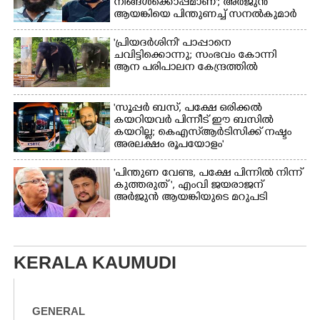
നിങ്ങൾക്കൊപ്പമാണ്'; അർജുൻ
ആയങ്കിയെ പിന്തുണച്ച് സനൽകുമാർ
'പ്രിയദർശിനി' പാപ്പാനെ
ചവിട്ടിക്കൊന്നു; സംഭവം കോന്നി
ആന പരിപാലന കേന്ദ്രത്തിൽ
'സൂപ്പർ ബസ്, പക്ഷേ ഒരിക്കൽ
കയറിയവർ പിന്നീട് ഈ ബസിൽ
കയറില്ല; കെഎസ്ആർടിസിക്ക് നഷ്ടം
അരലക്ഷം രൂപയോളം'
"പിന്തുണ വേണ്ട,​ പക്ഷേ പിന്നിൽ നിന്ന്
കുത്തരുത് ", എംവി ജയരാജന്
അർജുൻ ആയങ്കിയുടെ മറുപടി
KERALA KAUMUDI
GENERAL