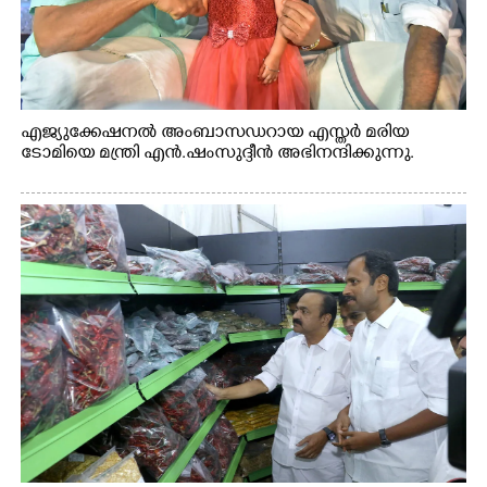
എജ്യുക്കേഷനൽ അംബാസഡറായ എസ്തർ മരിയ
ടോമിയെ മന്ത്രി എൻ.ഷംസുദ്ദീൻ അഭിനന്ദിക്കുന്നു.