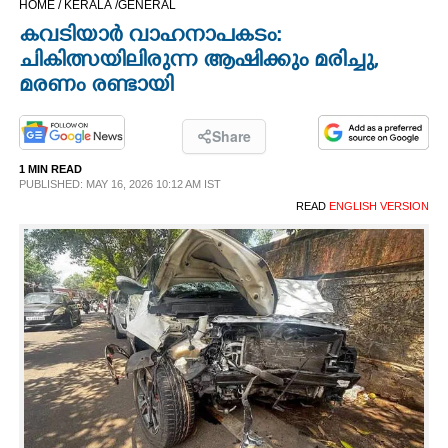
HOME /
KERALA /
GENERAL
CINEMA
കവടിയാർ വാഹനാപകടം:
ചികിത്സയിലിരുന്ന ആഷിക്കും മരിച്ചു,​
OPINION
മരണം രണ്ടായി
PHOTOS
Share
1 MIN READ
PUBLISHED: MAY 16, 2026 10:12 AM IST
LIFESTYLE
READ
ENGLISH VERSION
SPIRITUAL
INFO+
ART
ASTRO