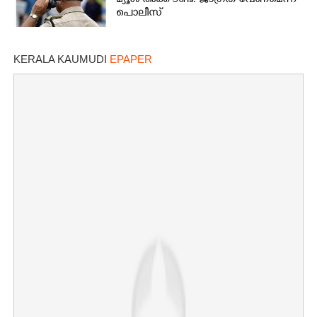
മ്യൂൾ അക്കൗണ്ട്: ജാഗ്രത വേണമെന്ന്
പൊലീസ്
KERALA KAUMUDI
EPAPER