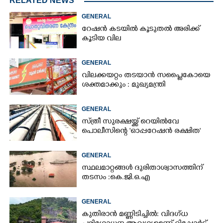
RELATED NEWS
GENERAL
റേഷൻ കടയിൽ കൂടുതൽ അരിക്ക്
കൂടിയ വില
GENERAL
വിലക്കയറ്റം തടയാൻ സപ്ലൈകോയെ
ശക്തമാക്കും : മുഖ്യമന്ത്രി
GENERAL
സ്ത്രീ സുരക്ഷയ്ക്ക് റെയിൽവേ
പൊലീസിന്റെ 'ഓപ്പറേഷൻ രക്ഷിത'
GENERAL
സ്ഥലമാറ്റങ്ങൾ ദുരിതാശ്വാസത്തിന്
തടസം :കെ.ജി.ഒ.എ
GENERAL
കുതിരാൻ മണ്ണിടിച്ചിൽ: വിദഗ്ധ