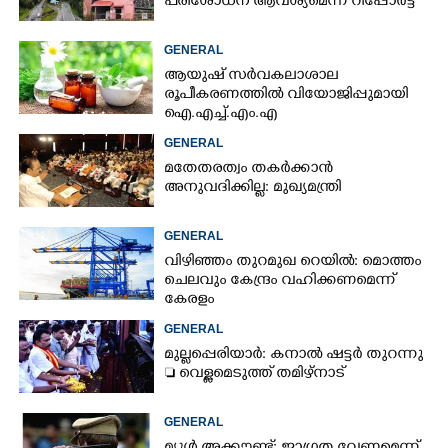
പരിശോധന ആവശ്യമെന്ന് റിപ്പോർട്ട്
GENERAL
ആയുഷ് സർവകലാശാല
രൂപീകരണത്തിൽ വിയോജിപ്പുമായി
ഐ.എച്ച്.എം.എ
GENERAL
മതേതരത്വം തകർക്കാൻ
അനുവദിക്കില്ല: മുഖ്യമന്ത്രി
GENERAL
വിഴിഞ്ഞം തുറമുഖ റെയിൽ: മൊത്തം
ചെലവും കേന്ദ്രം വഹിക്കണമെന്ന്
കേരളം
GENERAL
മുല്ലപ്പെരിയാർ: കനാൽ ഷട്ടർ തുറന്നു
 വെള്ളമെടുത്ത് തമിഴ്നാട്
GENERAL