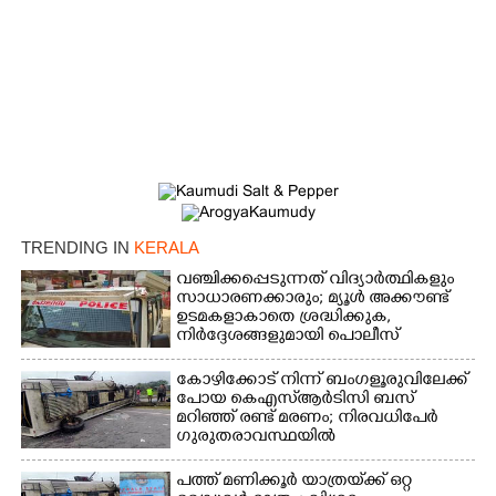
×
Share this link
Copy Link
TRENDING IN
KERALA
വഞ്ചിക്കപ്പെടുന്നത് വിദ്യാർത്ഥികളും
സാധാരണക്കാരും; മ്യൂൾ അക്കൗണ്ട്
ഉടമകളാകാതെ ശ്രദ്ധിക്കുക,
നിർദ്ദേശങ്ങളുമായി പൊലീസ്
കോഴിക്കോട് നിന്ന് ബംഗളൂരുവിലേക്ക്
പോയ കെഎസ്‌ആർടിസി ബസ്
മറിഞ്ഞ് രണ്ട് മരണം; നിരവധിപേർ
ഗുരുതരാവസ്ഥയിൽ
പത്ത് മണിക്കൂർ യാത്രയ്‌ക്ക് ഒറ്റ