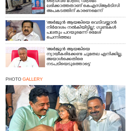
ഡ്രൈവർ മാത്രം; വിശ്രമം
ലഭിക്കാത്തതാണ് കെഎസ്‌ആർടിസി
അപകടത്തിന് കാരണമെന്ന്
വിമർശനം
'അർജുൻ ആയങ്കിയെ വെടിവയ്ക്കാൻ
നിർദേശം നൽകിയിട്ടില്ല'; ഗുണ്ടകൾ
പലതും പറയുമെന്ന് രമേശ്
ചെന്നിത്തല
'അർജുൻ ആയങ്കിയെ
ന്യായീകരിക്കേണ്ട ചുമതല എനിക്കില്ല,
അയാൾക്കെതിരെ
നടപടിയെടുത്തോട്ടെ'
PHOTO
GALLERY