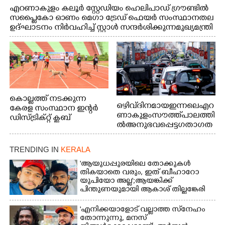
എറണാകുളം കലൂർ സ്റ്റേഡിയം ഹെലിപാഡ് ഗ്രൗണ്ടിൽ
സപ്ളൈകോ ഓണം മെഗാ ട്രേഡ് ഫെയർ സംസ്ഥാനതല
ഉദ്ഘാടനം നിർവഹിച്ച് സ്റ്റാൾ സന്ദർശിക്കുന്ന മുഖ്യമന്ത്രി
വി.ഡി. സതീശൻ. മന്ത്രി അനൂപ് ജേക്കബ് സമീപം
കൊല്ലത്ത് നടക്കുന്ന
ഒഴിവ് ദിനമായ ഇന്നലെ എറ
കേരള സംസ്ഥാന ഇന്റർ
ണാകുളം സൗത്ത് പാലത്തി
ഡിസ്ട്രിക്റ്റ് ക്ലബ്
ൽ അനുഭവപ്പെട്ട ഗതാഗത
അത്‌ലറ്റിക്
ക്കുരുക്ക്
ചാമ്പ്യൻഷിപ്പിൽ അണ്ടർ
20 ആൺകുട്ടികളുടെ 200
TRENDING IN
KERALA
മീറ്റർ ഓട്ടം ഫൈനൽ
'ആയുധപ്പുരയിലെ തോക്കുകൾ
മത്സരത്തിനിടെ സിന്തറ്റിക്
തികയാതെ വരും, ഇത് ബീഹാറോ
ട്രാക്കിന് കുറുകെ ഓടുന്ന
യുപിയോ അല്ല';ആയങ്കിക്ക്
നായകൾ.
പിന്തുണയുമായി ആകാശ് തില്ലങ്കേരി
'എനിക്കയാളോട് വല്ലാത്ത സ്‌നേഹം
തോന്നുന്നു, മനസ്