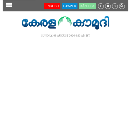
SECTIONS
ENGLISH
E-PAPER
KĀZHCHA
HOME
LATEST
SUNDAY, 09 AUGUST 2026 4.40 AM IST
AUDIO
NOTIFIED NEWS
POLL
KERALA
LOCAL
NEWS 360
CASE DIARY