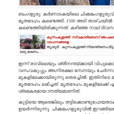
CARTOONS
ബംഗളൂരു: കർണാടകയിലെ ചിക്കമംഗളൂരുവ
മൃതദേഹം കണ്ടെത്തി. 1500 അടി താഴ്‌ചയി
LITERATURE
കണ്ടെത്തിയിരിക്കുന്നത്. കഴിഞ്ഞ നാല് ദിവസ
കുന്നംകുളത്ത് സ്വകാര്യബസ് അപകടം: ഒരു
ZOOM
വാഹനങ്ങളെ
തൃശൂർ: കുന്നംകുളത്ത് നിയന്ത്രണംവി
ഒരു മരണം....
CONTACT US
ഇന്ന് രാവിലെയും ശ്രീനന്ദയ്‌ക്കായി വിപുല
വനംവകുപ്പും അഗ്നിരക്ഷാ സേനയും ചേർന്നാണ
മുകളിലേക്കായിരുന്നു തെരച്ചിൽ. ഇതിനിടെ മ
മൃതദേഹം ലഭിച്ചത്. മൃതദേഹം മുകളിലേക്ക്
ശ്രമകരമായ ദൗത്യമാണിത്.
കുട്ടിയെ ആരെങ്കിലും തട്ടിക്കൊണ്ടുപോയത
ഉയർന്നിരുന്നു. ചിക്കമംഗളൂരുവിൽ ഇറങ്ങിയപ