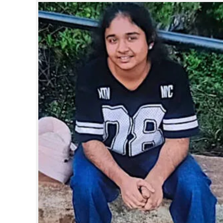
CINEMA
OPINION
PHOTOS
LIFESTYLE
SPIRITUAL
INFO+
ART
ASTRO