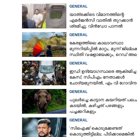
GENERAL
യാത്രക്കിടെ വിമാനത്തിന്റെ
എമർജൻസി വാതിൽ തുറക്കാൻ
ശ്രമിച്ചു; വിൻഡോ പാനൽ
അടിച്ചുതകർത്തു, നെടുമ്പാശേരി
GENERAL
മലയാളി അറസ്റ്റിൽ
കേരളത്തിലെ കാലാവസ്ഥാ
മുന്നറിയിപ്പിൽ മാറ്റം; മൂന്ന് ജില്
സ്ഥിതി വഷളായേക്കും, റെഡ് അലർട
GENERAL
ഇഡി ഉദ്യോഗസ്ഥരെ ആക്രമിച്ച
കേസ്; സിപിഎം നേതാക്കൾ
ചോദ്യമുനയിൽ, എം വി ഗോവിന്ദ
ജോൺ ബ്രിട്ടാസിനും നോട്ടീസ്
GENERAL
പുലർച്ചെ കാട്ടാന കയറിയത് പലചര
കടയിൽ; കഴിച്ചത് പഴങ്ങളും
ചിക്കമംഗളൂരു
പച്ചക്കറികളും
ശ്രീനന്ദയുടെ മ
GENERAL
കിട്ടിയത് 1500 
'സിഐക്ക് കൊടുക്കേണ്ടത്
കൊടുത്തിട്ടില്ല; പിടിക്കാമെങ്കിൽ