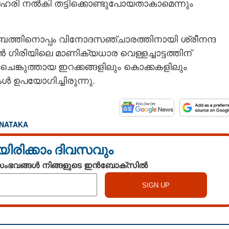
ൽ ലഹരി നൽകി തട്ടിക്കൊണ്ടുപോയതാകാമെന്നും
ംബത്തിനൊപ്പം വിനോദസഞ്ചാരത്തിനായി ശ്രീനന്ദ
ിരിയിലെ മാണിക്യധാര വെള്ളച്ചാട്ടത്തിന്
ചെങ്കുത്തായ ഇറക്കങ്ങളിലും കൊക്കകളിലും
പയോഗിച്ചിരുന്നു.
NATAKA
യിരിക്കാം ദിവസവും
 സംഭവങ്ങൾ നിങ്ങളുടെ ഇൻബോക്സിൽ