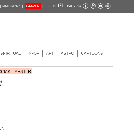
|
MATRIMONY |
E-PAPER
|
LIVE TV
|
CAL 2026
SPIRITUAL
INFO+
ART
ASTRO
CARTOONS
SNAKE MASTER
ION