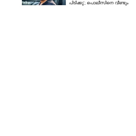
പിടിക്കൂ'; പൊലീസിനെ വീണ്ടും
വെല്ലുവിളിച്ച് അർജുൻ ആയങ്കി