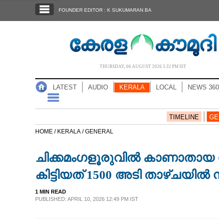
SECTIONS
FOUNDER EDITOR : K SUKUMARAN BA
HOME
LATEST
AUDIO
THURSDAY, 06 AUGUST 2026 3.32 PM IST
NOTIFIED NEWS
LATEST
AUDIO
KERALA
LOCAL
NEWS 360
POLL
KERALA
TIMELINE
GE
HOME /
KERALA /
GENERAL
LOCAL
ചിക്കമംഗളൂരുവിൽ കാണാതായ ശ്
NEWS 360
കിട്ടിയത് 1500 അടി താഴ്‌ചയിൽ നി
1 MIN READ
CASE DIARY
PUBLISHED: APRIL 10, 2026 12:49 PM IST