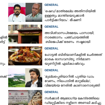
GENERAL
'ഷെഡ് മാത്രമല്ല അതിനടിയിൽ
ഉള്ളതും മാന്തിയെടുക്കാൻ
പാർട്ടിക്കറിയാം': ഭീഷണി
യിൽ
പ്രസംഗവുമായി കെ കെ രാഗേഷ്
GENERAL
അവിശ്വാസപ്രമേയം പാസായി;
ലകളിൽ
നാരങ്ങാനം പഞ്ചായത്തിൽ
്ട്
ബിജെപിക്ക് ഭരണം നഷ്ടമായി
GENERAL
Share this link
ഹോട്ടൽ ബിരിയാണികളിൽ ചേർത്തത്
മാരക രാസവസ്‌തു; നിർമാണ
നും
യൂണിറ്റിൽ എലികാഷ്‌ടവും
കുപ്പിച്ചില്ലും
GENERAL
ക്ക്
'മുല്ലപ്പെരിയാറിൽ പുതിയ ഡാം
Copy Link
വേണം, നിലപാടിൽ മാറ്റമില്ല';
വിൽ കാണാതായ
വിജയ്‌യെ നേരിൽ കാണാനൊരുങ്ങി
ൃതദേഹം കണ്ടെത്തി;
കേരള സർക്കാർ
GENERAL
അടി താഴ്‌ചയിൽ നിന്ന്
സർക്കാർ ആരോഗ്യ കേന്ദ്രത്തിലെ
ഡ്യൂട്ടിക്കിടെ നഴ്സിനെ അണലി കടിച്ചു;