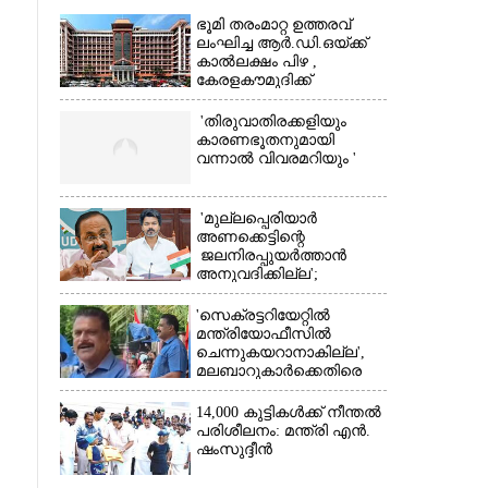
ഭൂമി തരംമാറ്റ ഉത്തരവ്
ലംഘിച്ച ആർ.ഡി.ഒയ്ക്ക്
കാൽലക്ഷം പിഴ ,​
കേരളകൗമുദിക്ക്
ഹൈക്കോടതിയുടെ
പ്രശംസ
'തിരുവാതിരക്കളിയും
കാരണഭൂതനുമായി
വന്നാൽ വിവരമറിയും '
×
'മുല്ലപ്പെരിയാർ
അണക്കെട്ടിന്റെ
ജലനിരപ്പുയർത്താൻ
അനുവദിക്കില്ല';
തമിഴ്‌നാട്
സർക്കാരിനെതിരെ കേരളം
'സെക്രട്ടറിയേറ്റിൽ
മന്ത്രിയോഫീസിൽ
ചെന്നുകയറാനാകില്ല',
മലബാറുകാർക്കെതിരെ
അധിക്ഷേപ
പരാമർശവുമായി സിപിഎം
14,000 കുട്ടികൾക്ക് നീന്തൽ
നേതാവ്‌
പരിശീലനം: മന്ത്രി എൻ.
ഷംസുദ്ദീൻ