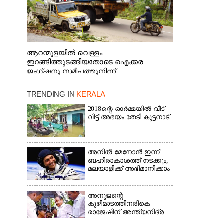
ആറന്മുളയിൽ വെള്ളം
ഇറങ്ങിത്തുടങ്ങിയതോടെ ഐക്കര
ജംഗ്ഷനു സമീപത്തുനിന്ന്
രക്ഷാപ്രവർത്തനത്തിന് കൊല്ലത്ത് നിന്ന്
എത്തിയ ബോട്ടുകൾ
TRENDING IN
KERALA
തിരികെക്കൊണ്ടുപോകുന്നു.
2018ന്റെ ഓർമ്മയിൽ വീട്
വിട്ട് അഭയം തേടി കുട്ടനാട്
അനിൽ മേനോൻ ഇന്ന്
ബഹിരാകാശത്ത് നടക്കും,
മലയാളിക്ക് അഭിമാനിക്കാം
അനുജന്റെ
കുഴിമാടത്തിനരികെ
രാജേഷിന് അന്ത്യനിദ്ര