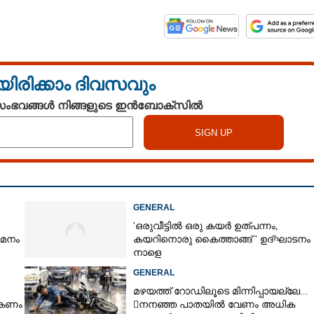
യിരിക്കാം ദിവസവും
 സംഭവങ്ങൾ നിങ്ങളുടെ ഇൻബോക്സിൽ
GENERAL
'ഒരുവീട്ടിൽ ഒരു കയർ ഉത്പന്നം,
യമനം
കയറിനൊരു കൈത്താങ്ങ് ' ഉദ്ഘാടനം
നാളെ
GENERAL
മഴയത്ത് റോഡിലൂടെ മിന്നിപ്പായല്ലേ...
ൽകണം
നനഞ്ഞ പാതയിൽ വേണം അധിക