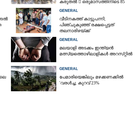
കരുതൽ  ഒരുമാസത്തിനിടെ 85
അപകടം
GENERAL
്ങൽ
വീടിനകത്ത് കാട്ടുപന്നി;
ത
പിഞ്ചുകുഞ്ഞ് രക്ഷപ്പെട്ടത്
തലനാരിഴയ്ക്ക്
GENERAL
മലയാളി അടക്കം ഇന്ത്യൻ
മത്സ്യത്തൊഴിലാളികൾ അറസ്‌റ്റിൽ
GENERAL
ിലെ
പേമാരിയെങ്കിലും മഴക്കണക്കിൽ
'വരൾച്ച; കുറവ് 23%
Share this link
Copy Link