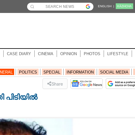
ENGLISH |
KĀZHCHA
CASE DIARY
CINEMA
OPINION
PHOTOS
LIFESTYLE
NERAL
POLITICS
SPECIAL
INFORMATION
SOCIAL MEDIA
Share
തി പിടിയിൽ