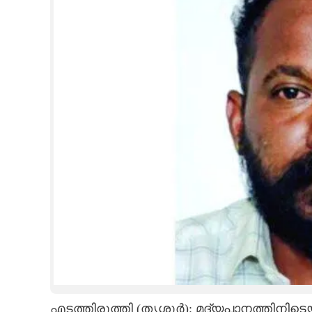
CINEMA
OPINION
PHOTOS
LIFESTYLE
SPIRITUAL
INFO+
ART
ASTRO
എടത്തിരുത്തി (തൃശൂർ): മദ്യപാനത്തിനിടെയ