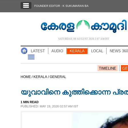
SECTIONS
FOUNDER EDITOR : K SUKUMARAN BA
HOME
LATEST
AUDIO
SATURDAY, 08 AUGUST 2026 2.07 AM IST
NOTIFIED NEWS
LATEST
AUDIO
KERALA
LOCAL
NEWS 360
POLL
KERALA
TIMELINE
GE
HOME /
KERALA /
GENERAL
LOCAL
യുവാവിനെ കുത്തിക്കൊന്ന പ്ര
NEWS 360
1 MIN READ
PUBLISHED: MAY 19, 2026 02:57 AM IST
CASE DIARY