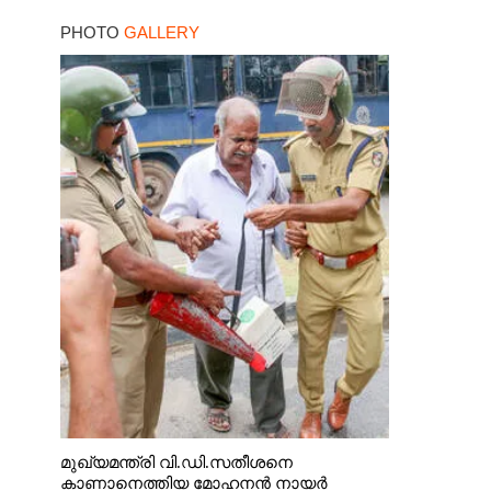
മറ്റൊരാളെന്ന് സംശയം
PHOTO
GALLERY
മുഖ്യമന്ത്രി വി.ഡി.സതീശനെ
കാണാനെത്തിയ മോഹനൻ നായർ