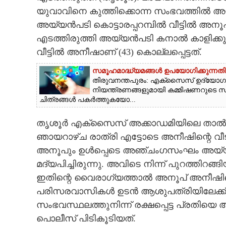
യുവാവിനെ കുത്തിക്കൊന്ന സംഭവത്തിൽ 
CARTOONS
അയ്യൻപടി കൊട്ടാരപ്പറമ്പിൽ വീട്ടിൽ അന
എടത്തിരുത്തി അയ്യൻപടി കനാൽ കാളിക്കുട്ട
LITERATURE
വീട്ടിൽ അനീഷാണ് (43) കൊല്ലപ്പെട്ടത്.
സമൂഹമാദ്ധ്യമങ്ങൾ ഉപയോഗിക്കുന്നതി
ZOOM
തിരുവനന്തപുരം: എക്സൈസ് ഉദ്യോഗസ
നിയന്ത്രണങ്ങളുമായി കമ്മിഷണറുടെ 
ചിത്രങ്ങൾ പകർത്തുകയോ...
CONTACT US
തൃശൂർ എക്‌സൈസ് അക്കാഡമിയിലെ താൽക്
ഞായറാഴ്ച രാത്രി എട്ടോടെ അനീഷിന്റെ വീ
അനൂപും ഉൾപ്പെടെ അഞ്ചംഗസംഘം അയ്യൻപടി
മദ്യപിച്ചിരുന്നു. അവിടെ നിന്ന് പുറത്തി
ഇതിന്റെ വൈരാഗ്യത്താൽ അനൂപ് അനീഷിന്റെ
പരിസരവാസികൾ ഉടൻ ആശുപത്രിയിലേക്ക് കൊണ
സംഭവസ്ഥലത്തുനിന്ന് രക്ഷപ്പെട്ട പ്രതിയെ
പൊലീസ് പിടികൂടിയത്.