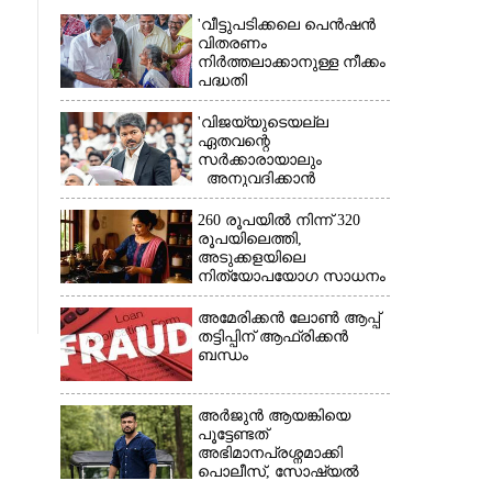
'വീട്ടുപടിക്കലെ പെൻഷൻ
വിതരണം
നിർത്തലാക്കാനുള്ള നീക്കം
പദ്ധതി
അവസാനിപ്പിക്കാനുള്ള
യുഡിഎഫ് അജണ്ടയുടെ
'വിജയ്‌യുടെയല്ല
ആദ്യപടി'
ഏതവന്റെ
സർക്കാരായാലും
അനുവദിക്കാൻ
കഴിയില്ല;
മുല്ലപ്പെരിയാറിന്റെ
260 രൂപയിൽ നിന്ന് 320
വെള്ളം കൂട്ടുന്നത്
രൂപയിലെത്തി,
മനസിൽ വച്ചാൽമതി'
അടുക്കളയിലെ
×
നിത്യോപയോഗ സാധനം
വാങ്ങിയാൽ കൈപൊള്ളും
അമേരിക്കൻ ലോൺ ആപ്പ്
തട്ടിപ്പിന് ആഫ്രിക്കൻ
ബന്ധം
അർജുൻ ആയങ്കിയെ
പൂട്ടേണ്ടത്
അഭിമാനപ്രശ്നമാക്കി
പൊലീസ്, സാേഷ്യൽ
മീഡിയ ഉപയോഗിക്കുന്നത്