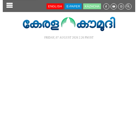
SECTIONS
ENGLISH
E-PAPER
KĀZHCHA
HOME
LATEST
FRIDAY, 07 AUGUST 2026 2.26 PM IST
AUDIO
NOTIFIED NEWS
POLL
KERALA
LOCAL
NEWS 360
CASE DIARY