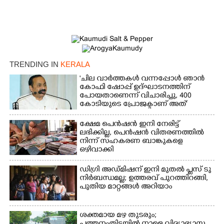
TRENDING IN
KERALA
'ചില വാർത്തകൾ വന്നപ്പോൾ ഞാൻ
കോഫി ഷോപ്പ് ഉദ്ഘാടനത്തിന്
പോയതാണെന്ന് വിചാരിച്ചു, 400
കോടിയുടെ പ്രോജക്ടാണ് അത്'
ക്ഷേമ പെൻഷൻ ഇനി നേരിട്ട്
ലഭിക്കില്ല,​ പെൻഷൻ വിതരണത്തിൽ
നിന്ന് സഹകരണ ബാങ്കുകളെ
ഒഴിവാക്കി
ഡിഗ്രി അഡ്മിഷന് ഇനി മുതൽ പ്ലസ് ടു
നിർബന്ധമല്ല; ഉത്തരവ് പുറത്തിറങ്ങി,
പുതിയ മാറ്റങ്ങൾ അറിയാം
ശക്തമായ മഴ തുടരും;