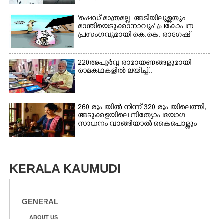
'ഷെഡ് മാത്രമല്ല, അടിയിലുള്ളതും
മാന്തിയെടുക്കാനാവും' പ്രകോപന
പ്രസംഗവുമായി കെ.കെ. രാഗേഷ്
220 അപൂർവ്വ രാമായണങ്ങളുമായി
രാമകഥകളിൽ ലയിച്ച്...
260 രൂപയിൽ നിന്ന് 320 രൂപയിലെത്തി,
അടുക്കളയിലെ നിത്യോപയോഗ
സാധനം വാങ്ങിയാൽ കൈപൊള്ളും
KERALA KAUMUDI
GENERAL
ABOUT US