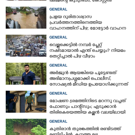
ഷിജിന്റെ കുടുംബം, കോസ്റ്റൽ
പൊലീസ് സ്റ്റേഷനുമുന്നിൽ
GENERAL
കുത്തിയിരിക്കുന്നു
പ്രളയ ദുരിതാശ്വാസ
പ്രവർത്തനത്തിനെത്തിയ
വാഹനത്തിന് പിഴ; മോട്ടോർ വാഹന
വകുപ്പ് ഉദ്യോഗസ്ഥന് സസ്പെൻഷൻ
GENERAL
വെള്ളക്കെട്ടിൽ നമ്പർ പ്ലേറ്റ്
നഷ്‌ടമായാൽ എന്ത് ചെയ്യും? നിയമം
തെറ്റിച്ചാൽ പിഴ വീഴാം
GENERAL
അർജുൻ ആയങ്കിയെ പൂട്ടേണ്ടത്
അഭിമാനപ്രശ്നമാക്കി പൊലീസ്,
സാേഷ്യൽ മീഡിയ ഉപയോഗിക്കുന്നത്
മറ്റൊരാളെന്ന് സംശയം
GENERAL
മോഷണ ശ്രമത്തിനിടെ മറന്നു വച്ചത്
ഫോണും പാന്റ്സും; എടുക്കാൻ
തിരികെയെത്തിയ കള്ളൻ വലയിലായി
GENERAL
കുതിരാൻ തുരങ്കത്തിൽ രണ്ടിടത്ത്