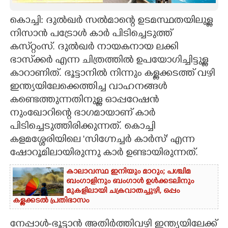
CARTOONS
കൊച്ചി: ദുൽഖർ സൽമാന്റെ ഉടമസ്ഥതയിലുള്ള
നിസാൻ പട്രോൾ കാർ പിടിച്ചെടുത്ത്
കസ്‌റ്റംസ്. ദുൽഖർ നായകനായ ലക്കി
LITERATURE
ഭാസ്‌ക്കർ എന്ന ചിത്രത്തിൽ ഉപയോഗിച്ചിട്ടുള്ള
കാറാണിത്. ഭൂട്ടാനിൽ നിന്നും കള്ളക്കടത്ത് വഴി
ZOOM
ഇന്ത്യയിലേക്കെത്തിച്ച വാഹനങ്ങൾ
കണ്ടെത്തുന്നതിനുള്ള ഓപ്പറേഷൻ
CONTACT US
നുംഖോറിന്റെ ഭാഗമായാണ് കാർ
പിടിച്ചെടുത്തിരിക്കുന്നത്. കൊച്ചി
കളമശ്ശേരിയിലെ 'സിഗ്നേച്ചർ കാർസ്' എന്ന
ഷോറൂമിലായിരുന്നു കാർ ഉണ്ടായിരുന്നത്.
കാലാവസ്ഥ ഇനിയും മാറും; പശ്ചിമ
ബംഗാളിനും ബംഗാൾ ഉൾക്കടലിനും
മുകളിലായി ചക്രവാതച്ചുഴി, ഒപ്പം
കള്ളക്കടൽ പ്രതിഭാസം
നേപ്പാൾ-ഭൂട്ടാൻ അതിർത്തിവഴി ഇന്ത്യയിലേക്ക്