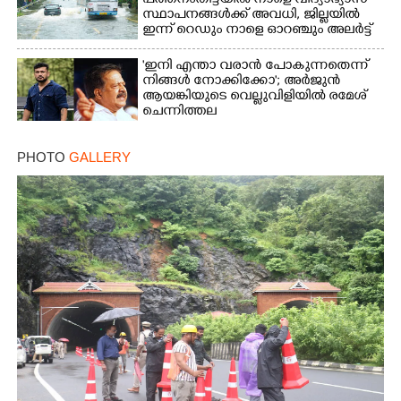
പത്തനംതിട്ടയിൽ നാളെ വിദ്യാഭ്യാസ
സ്ഥാപനങ്ങൾക്ക് അവധി,​ ജില്ലയിൽ
ഇന്ന് റെ‌ഡും നാളെ ഓറഞ്ചും അലർട്ട്
'ഇനി എന്താ വരാൻ പോകുന്നതെന്ന്
നിങ്ങൾ നോക്കിക്കോ'; അർജുൻ
ആയങ്കിയുടെ വെല്ലുവിളിയിൽ രമേശ്
ചെന്നിത്തല
PHOTO
GALLERY