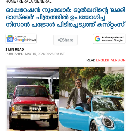
HOME /
KERALA /
GENERAL
CINEMA
ഓപ്പറേഷൻ നുംഖോർ: ദുൽഖറിന്റെ 'ലക്കി
ഭാസ്‌ക്കർ' ചിത്രത്തിൽ ഉപയോഗിച്ച
OPINION
നിസാൻ പട്രോൾ പിടിച്ചെടുത്ത് കസ്‌റ്റംസ്
PHOTOS
Share
1 MIN READ
PUBLISHED: MAY 15, 2026 09:26 PM IST
LIFESTYLE
READ
ENGLISH VERSION
SPIRITUAL
INFO+
ART
ASTRO