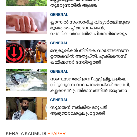
മണ്ണിടിച്ചിൽ, കനത്ത മഴ
തുടരുന്നതിൽ ആശങ്ക
GENERAL
ക്ളാസിൽ സംസാരിച്ച വിദ്യാർത്ഥിയുടെ
മുഖത്തടിച്ച് അദ്ധ്യാപകൻ,
ചോദിക്കാനെത്തിയ പിതാവിനെയും
ആക്രമിച്ചെന്ന് പരാതി
GENERAL
മദ്യകുപ്പികൾ തിരികെ വാങ്ങേണ്ടെന്ന
ഉത്തരവിൽ അതൃപ്‌തി, എക്‌സൈസ്
കമ്മിഷണർ നേരിട്ടെത്തി
വിശദീകരണം നൽകണമെന്ന് മന്ത്രി
GENERAL
സംസ്ഥാനത്ത് ഇന്ന് എട്ട് ജില്ലകളിലെ
വിദ്യാഭ്യാസ സ്ഥാപനങ്ങൾക്ക് അവധി,
കള്ളക്കടൽ പ്രതിഭാസത്തിൽ ജാഗ്രതാ
നിർദ്ദേശം
GENERAL
സുഗതന് നൽകിയ മറുപടി
ആഭ്യന്തരവകുപ്പും റദ്ദാക്കി
KERALA KAUMUDI
EPAPER