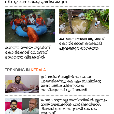
നിന്നും കണ്ണിൽകുടുങ്ങിയ കടുവ.
കനത്ത മഴയെ തുടർന്ന്
കോഴിക്കോട് കക്കോടി
കനത്ത മഴയെ തുടർന്ന്
പൂവത്തൂർ ഭാഗത്തെ
കോഴിക്കോട് വേങ്ങേരി
വീടുകളിൽ വെള്ളം
ഭാഗത്തെ വീടുകളിൽ
കയറിയപ്പോൾ
വെള്ളം
കയറിയപ്പോൾ ആളുകളെ
TRENDING IN
KERALA
സുരക്ഷിത സ്ഥാനത്തേക്ക്
മാറ്റുന്ന സുരക്ഷാസേനാം
'ശ്രീറാമിന്റെ കയ്യിൽ ചോരക്കറ
ഗങ്ങൾ
പുരണ്ടിരുന്നു'; കെ എം ബഷീറിന്റെ
മരണത്തിൽ നിർണായക
മൊഴിയുമായി ദൃക്‌സാക്ഷി
'ഷെഡ് മാത്രമല്ല അതിനടിയിൽ ഉള്ളതും
മാന്തിയെടുക്കാൻ പാർട്ടിക്കറിയാം':
ഭീഷണി പ്രസംഗവുമായി കെ കെ
രാഗേഷ്