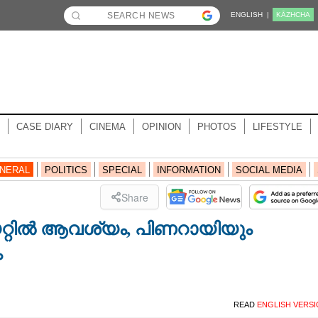
ENGLISH |
KĀZHCHA
CASE DIARY
CINEMA
OPINION
PHOTOS
LIFESTYLE
NERAL
POLITICS
SPECIAL
INFORMATION
SOCIAL MEDIA
Share
ിയറ്റിൽ ആവശ്യം, പിണറായിയും
ം
READ
ENGLISH VERS