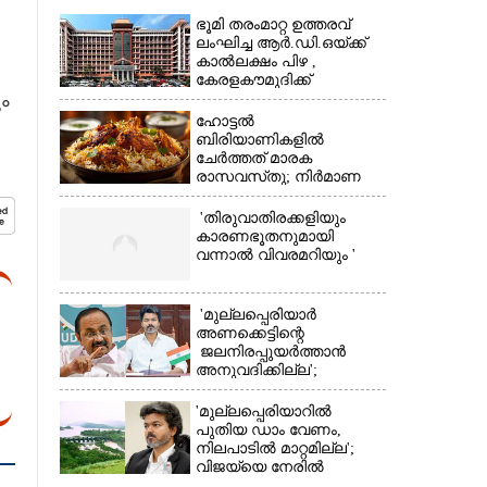
ഭൂമി തരംമാറ്റ ഉത്തരവ്
ലംഘിച്ച ആർ.ഡി.ഒയ്ക്ക്
കാൽലക്ഷം പിഴ ,​
കേരളകൗമുദിക്ക്
ം
ഹൈക്കോടതിയുടെ
പ്രശംസ
ഹോട്ടൽ
ബിരിയാണികളിൽ
×
ചേർത്തത് മാരക
രാസവസ്‌തു; നിർമാണ
യൂണിറ്റിൽ എലികാഷ്‌ടവും
കുപ്പിച്ചില്ലും
'തിരുവാതിരക്കളിയും
കാരണഭൂതനുമായി
വന്നാൽ വിവരമറിയും '
'മുല്ലപ്പെരിയാർ
അണക്കെട്ടിന്റെ
ജലനിരപ്പുയർത്താൻ
അനുവദിക്കില്ല';
തമിഴ്‌നാട്
സർക്കാരിനെതിരെ കേരളം
'മുല്ലപ്പെരിയാറിൽ
പുതിയ ഡാം വേണം,
നിലപാടിൽ മാറ്റമില്ല';
വിജയ്‌യെ നേരിൽ
കാണാനൊരുങ്ങി കേരള