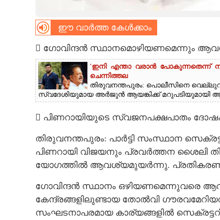
CARTOONS
ഈ വാർത്ത കേൾക്കാം
LITERATURE
 ഗോവിന്ദൻ സ്ഥാനമൊഴിയണമെന്നും ആവ
'ഇനി എന്താ വരാൻ പോകുന്നതെന്ന് ന
ZOOM
ചെന്നിത്തല
തിരുവനന്തപുരം: പൊലീസിനെ വെല്ലുവി
സ്വദേശിയുമായ അർജുൻ ആയങ്കിക്ക് മറുപടിയുമായി ആഭ്യന
CONTACT US
 പിണറായിയുടെ സ്വജനപക്ഷപാതം ദോഷം
തിരുവനന്തപുരം: പാർട്ടി സംസ്ഥാന സെക്രട്
പിണറായി വിജയനും പ്രവർത്തന ശൈലി തിരുത
യോഗത്തിൽ ആവശ്യമുയർന്നു. പ്രതികരണ
ഗോവിന്ദൻ സ്ഥാനം ഒഴിയണമെന്നുവരെ ആവശ്യ
കേന്ദ്രങ്ങളിലുണ്ടായ തോൽവി ഗൗരവമേറിയ
സംഘടനാപരമായ കാര്യങ്ങളിൽ സെക്രട്ടറി ജ