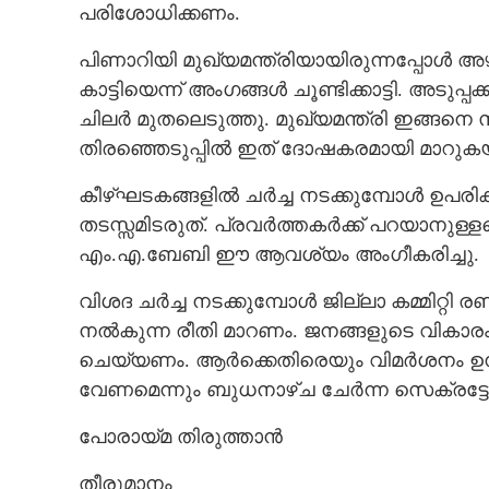
പരിശോധിക്കണം.
പിണാറിയി മുഖ്യമന്ത്രിയായിരുന്നപ്പോൾ അഴ
കാട്ടിയെന്ന് അംഗങ്ങൾ ചൂണ്ടിക്കാട്ടി. അടുപ്
ചിലർ മുതലെടുത്തു. മുഖ്യമന്ത്രി ഇങ്ങനെ സ
തിരഞ്ഞെടുപ്പിൽ ഇത് ദോഷകരമായി മാറുകയ
കീഴ്ഘടകങ്ങളിൽ ചർച്ച നടക്കുമ്പോൾ ഉപരികമ
തടസ്സമിടരുത്. പ്രവർത്തകർക്ക് പറയാനുള
എം.എ.ബേബി ഈ ആവശ്യം അംഗീകരിച്ചു.
വിശദ ചർച്ച നടക്കുമ്പോൾ ജില്ലാ കമ്മിറ്റി
നൽകുന്ന രീതി മാറണം. ജനങ്ങളുടെ വികാരം
ചെയ്യണം. ആർക്കെതിരെയും വിമർശനം ഉന്നയി
വേണമെന്നും ബുധനാഴ്ച ചേർന്ന സെക്രട്ടേ
പോരായ്മ തിരുത്താൻ
തീരുമാനം