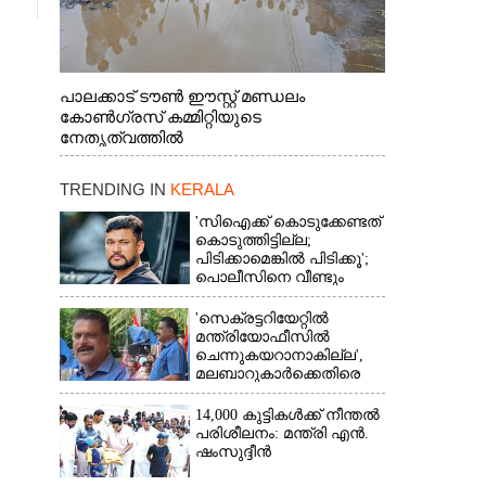
പാലക്കാട് ടൗൺ ഈസ്റ്റ് മണ്ഡലം
കോൺഗ്രസ് കമ്മിറ്റിയുടെ
നേതൃത്വത്തിൽ
TRENDING IN
KERALA
'സിഐക്ക് കൊടുക്കേണ്ടത്
കൊടുത്തിട്ടില്ല;
പിടിക്കാമെങ്കിൽ പിടിക്കൂ';
പൊലീസിനെ വീണ്ടും
വെല്ലുവിളിച്ച് അർജുൻ
ആയങ്കി
'സെക്രട്ടറിയേറ്റിൽ
മന്ത്രിയോഫീസിൽ
ചെന്നുകയറാനാകില്ല',
മലബാറുകാർക്കെതിരെ
അധിക്ഷേപ
പരാമർശവുമായി സിപിഎം
14,000 കുട്ടികൾക്ക് നീന്തൽ
നേതാവ്‌
പരിശീലനം: മന്ത്രി എൻ.
ഷംസുദ്ദീൻ