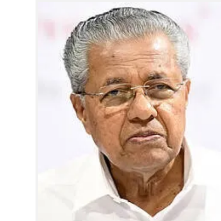
CINEMA
OPINION
PHOTOS
LIFESTYLE
SPIRITUAL
INFO+
ART
ASTRO