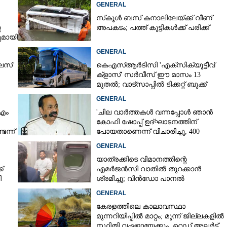
GENERAL
സ്‌കൂൾ ബസ് കനാലിലേയ്ക്ക് വീണ്
െ
അപകടം; പത്ത് കുട്ടികൾക്ക് പരിക്ക്
മായി
GENERAL
ലസ്
കെഎസ്‌ആർടിസി 'എക്‌സിക്യൂട്ടീവ്
ക്ളാസ്' സർവീസ് ഈ മാസം 13
മുതൽ; വാട്‌സാപ്പിൽ ടിക്കറ്റ് ബുക്ക്
ചെയ്യാൻ 9447071021
GENERAL
 എം
'ചില വാർത്തകൾ വന്നപ്പോൾ ഞാൻ
കോഫി ഷോപ്പ് ഉദ്ഘാടനത്തിന്
ന്ന്
പോയതാണെന്ന് വിചാരിച്ചു, 400
കോടിയുടെ പ്രോജക്ടാണ് അത്'
GENERAL
യാത്രക്കിടെ വിമാനത്തിന്റെ
്
എമർജൻസി വാതിൽ തുറക്കാൻ
ി
ശ്രമിച്ചു; വിൻഡോ പാനൽ
അടിച്ചുതകർത്തു, നെടുമ്പാശേരിയിൽ
GENERAL
മലയാളി അറസ്റ്റിൽ
കേരളത്തിലെ കാലാവസ്ഥാ
മുന്നറിയിപ്പിൽ മാറ്റം; മൂന്ന് ജില്ലകളിൽ
സ്ഥിതി വഷളായേക്കും, റെഡ് അലർട്ട്