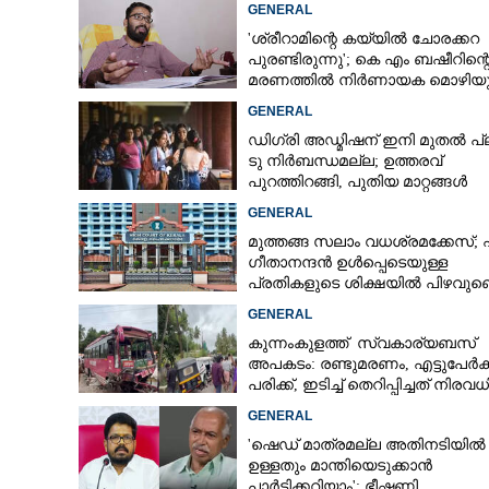
GENERAL
'ശ്രീറാമിന്റെ കയ്യിൽ ചോരക്കറ
പുരണ്ടിരുന്നു'; കെ എം ബഷീറിന്റ
മരണത്തിൽ നിർണായക മൊഴിയു
ദൃക്‌സാക്ഷി
GENERAL
ഡിഗ്രി അഡ്മിഷന് ഇനി മുതൽ പ്
ടു നിർബന്ധമല്ല; ഉത്തരവ്
പുറത്തിറങ്ങി, പുതിയ മാറ്റങ്ങൾ
അറിയാം
GENERAL
മുത്തങ്ങ സലാം വധശ്രമക്കേസ്;
ഗീതാനന്ദൻ ഉൾപ്പെടെയുള്ള
പ്രതികളുടെ ശിക്ഷയിൽ പിഴവുണ്ടെ
ഹൈക്കോടതി
GENERAL
കുന്നംകുളത്ത് സ്വകാര്യബസ്
അപകടം: രണ്ടുമരണം, എട്ടുപേർക്ക
പരിക്ക്, ഇടിച്ച് തെറിപ്പിച്ചത് നിരവധ
വാഹനങ്ങളെ
GENERAL
'ഷെഡ് മാത്രമല്ല അതിനടിയിൽ
ഉള്ളതും മാന്തിയെടുക്കാൻ
പാർട്ടിക്കറിയാം': ഭീഷണി