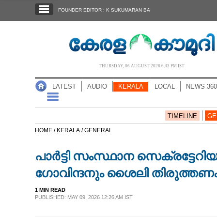
SECTIONS
FOUNDER EDITOR : K SUKUMARAN BA
HOME
LATEST
AUDIO
THURSDAY, 06 AUGUST 2026 6.43 PM IST
NOTIFIED NEWS
LATEST
AUDIO
KERALA
LOCAL
NEWS 360
POLL
KERALA
TIMELINE
GE
HOME /
KERALA /
GENERAL
LOCAL
പാർട്ടി സംസ്ഥാന സെക്രട്ടേറ
NEWS 360
ഗോവിന്ദനും ശൈലി തിരുത്തണ
1 MIN READ
CASE DIARY
PUBLISHED: MAY 09, 2026 12:26 AM IST