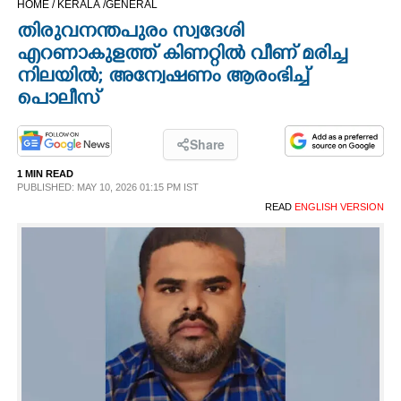
HOME /
KERALA /
GENERAL
CINEMA
തിരുവനന്തപുരം സ്വദേശി
എറണാകുളത്ത് കിണറ്റിൽ വീണ് മരിച്ച
OPINION
നിലയിൽ; അന്വേഷണം ആരംഭിച്ച്
പൊലീസ്
PHOTOS
Share
LIFESTYLE
1 MIN READ
PUBLISHED: MAY 10, 2026 01:15 PM IST
READ
ENGLISH VERSION
SPIRITUAL
INFO+
ART
ASTRO