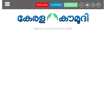
SECTIONS
ENGLISH
E-PAPER
KĀZHCHA
HOME
LATEST
FRIDAY, 07 AUGUST 2026 9.54 AM IST
AUDIO
NOTIFIED NEWS
POLL
KERALA
LOCAL
NEWS 360
CASE DIARY