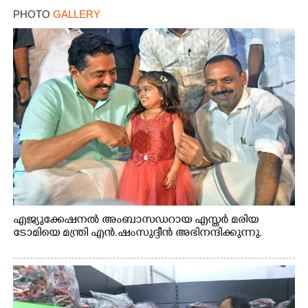
PHOTO
GALLERY
എജ്യുക്കേഷനൽ അംബാസഡറായ എസ്തർ മരിയ
ടോമിയെ മന്ത്രി എൻ.ഷംസുദ്ദീൻ അഭിനന്ദിക്കുന്നു.