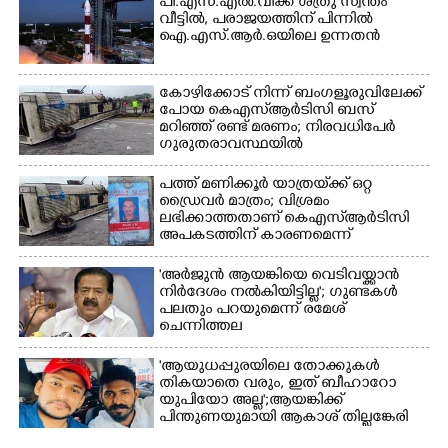
പി.എസ്.എൽ.വിക്ക് ശത്രു സ്വന്തം
വീട്ടിൽ,​ പരാജയത്തിന് പിന്നിൽ
ഐ.എസ്.ആർ.ഒയിലെ ഉന്നതൻ
കോഴിക്കോട് നിന്ന് ബംഗളൂരുവിലേക്ക്
പോയ കെഎസ്‌ആർടിസി ബസ്
മറിഞ്ഞ് രണ്ട് മരണം; നിരവധിപേർ
ഗുരുതരാവസ്ഥയിൽ
പത്ത് മണിക്കൂർ യാത്രയ്‌ക്ക് ഒറ്റ
ഡ്രൈവർ മാത്രം; വിശ്രമം
ലഭിക്കാത്തതാണ് കെഎസ്‌ആർടിസി
അപകടത്തിന് കാരണമെന്ന്
വിമർശനം
'അർജുൻ ആയങ്കിയെ വെടിവയ്ക്കാൻ
നിർദേശം നൽകിയിട്ടില്ല'; ഗുണ്ടകൾ
പലതും പറയുമെന്ന് രമേശ്
ചെന്നിത്തല
'ആയുധപ്പുരയിലെ തോക്കുകൾ
തികയാതെ വരും, ഇത് ബീഹാറോ
യുപിയോ അല്ല';ആയങ്കിക്ക്
പിന്തുണയുമായി ആകാശ് തില്ലങ്കേരി