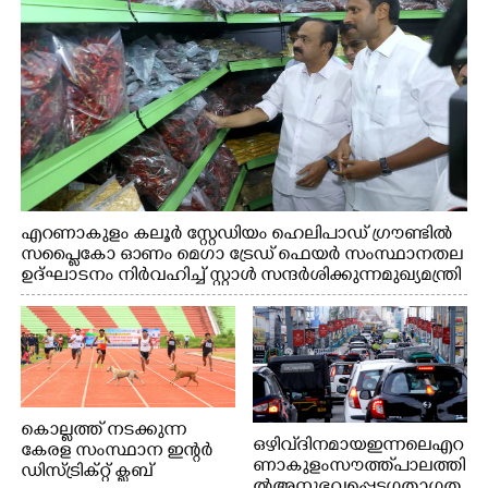
എറണാകുളം കലൂർ സ്റ്റേഡിയം ഹെലിപാഡ് ഗ്രൗണ്ടിൽ
സപ്ളൈകോ ഓണം മെഗാ ട്രേഡ് ഫെയർ സംസ്ഥാനതല
ഉദ്ഘാടനം നിർവഹിച്ച് സ്റ്റാൾ സന്ദർശിക്കുന്ന മുഖ്യമന്ത്രി
വി.ഡി. സതീശൻ. മന്ത്രി അനൂപ് ജേക്കബ് സമീപം
കൊല്ലത്ത് നടക്കുന്ന
ഒഴിവ് ദിനമായ ഇന്നലെ എറ
കേരള സംസ്ഥാന ഇന്റർ
ണാകുളം സൗത്ത് പാലത്തി
ഡിസ്ട്രിക്റ്റ് ക്ലബ്
ൽ അനുഭവപ്പെട്ട ഗതാഗത