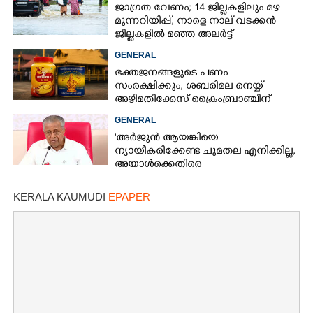
ജാഗ്രത വേണം; 14 ജില്ലകളിലും മഴ
മുന്നറിയിപ്പ്, നാളെ നാല് വടക്കൻ
ജില്ലകളിൽ മഞ്ഞ അലർട്ട്
GENERAL
ഭക്തജനങ്ങളുടെ പണം
സംരക്ഷിക്കും, ശബരിമല നെയ്യ്
അഴിമതിക്കേസ് ക്രൈംബ്രാഞ്ചിന്
വിടുമെന്ന് കെ മുരളീധരൻ
GENERAL
'അർജുൻ ആയങ്കിയെ
ന്യായീകരിക്കേണ്ട ചുമതല എനിക്കില്ല,
അയാൾക്കെതിരെ
നടപടിയെടുത്തോട്ടെ'
KERALA KAUMUDI
EPAPER
×
Share this link