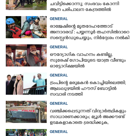
ചവിട്ടിക്കൊന്നു; സംഭവം കോന്നി
ആന പരിപാലന കേന്ദ്രത്തിൽ
GENERAL
രാജേഷിന്റെ മൃതദേഹത്തോട്
അനാദരവ് : പയ്യന്നൂർ തഹസിൽദാറെ
സസ്പെൻഡുചെയ്യും, നിർദ്ദേശം നൽകി
മന്ത്രി
GENERAL
ഔദ്യോഗിക വാഹനം കണ്ടില്ല,
സുരേഷ് ഗോപിയുടെ യാത്ര വീണ്ടും
ഓട്ടോറിക്ഷയിൽ
GENERAL
ട്രംപിന്റെ മരുമകൻ കൊച്ചിയിലെത്തി;
ആലപ്പുഴയിൽ ഹൗസ് ബോട്ടിൽ
സവാരി നടത്തി
GENERAL
വഞ്ചിക്കപ്പെടുന്നത് വിദ്യാർത്ഥികളും
സാധാരണക്കാരും; മ്യൂൾ അക്കൗണ്ട്
ഉടമകളാകാതെ ശ്രദ്ധിക്കുക,
നിർദ്ദേശങ്ങളുമായി പൊലീസ്
GENERAL