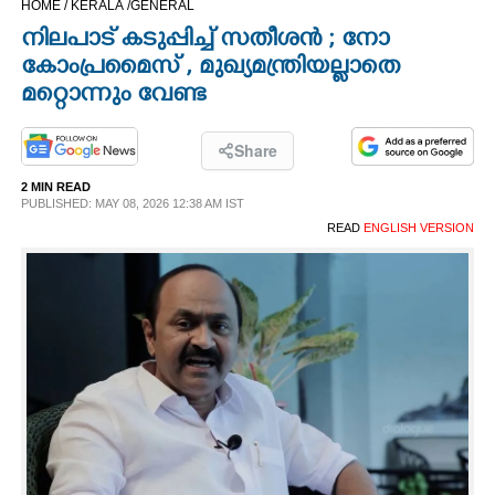
HOME /
KERALA /
GENERAL
CINEMA
നിലപാട് കടുപ്പിച്ച് സതീശൻ ; നോ
കോംപ്രമൈസ് , മുഖ്യമന്ത്രിയല്ലാതെ
OPINION
മറ്റൊന്നും വേണ്ട
PHOTOS
Share
2 MIN READ
PUBLISHED: MAY 08, 2026 12:38 AM IST
LIFESTYLE
READ
ENGLISH VERSION
SPIRITUAL
INFO+
ART
ASTRO