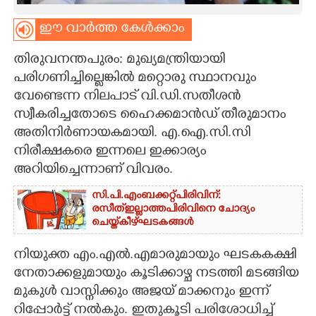
CARTOONS
ഈ വാർത്ത കേൾക്കാം
തിരുവനന്തപുരം: മുഖ്യമന്ത്രിയായി
LITERATURE
പരിഗണിച്ചില്ലെങ്കിൽ മറ്റൊരു സ്ഥാനവും
വേണ്ടെന്ന നിലപാട് വി.ഡി.സതീശൻ
ZOOM
സ്വീകരിച്ചതോടെ ഹൈക്കമാൻഡ് തീരുമാനം
അതിനിർണായകമായി. എ.ഐ.സി.സി
CONTACT US
നിരീക്ഷകരെ ഇന്നലെ ഇക്കാര്യം
അറിയിച്ചെന്നാണ് വിവരം.
സി.പി.എം ബക്കറ്റ് പിരിവിന്:
രസീത് ഇല്ലാത്ത പിരിവിനെ ചോദ്യം
ചെയ്ത് കീഴ്ഘടകങ്ങൾ
നിയുക്ത എം.എൽ.എമാരുമായും ഘടകകക്ഷി
നേതാക്കളുമായും കൂടിക്കാഴ്ച നടത്തി മടങ്ങിയ
മുകുൾ വാസ്നിക്കും അജയ് മാക്കനും ഇന്ന്
റിപ്പോർട്ട് നൽകും. ഇതുകൂടി പരിശോധിച്ച്