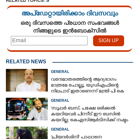
അപ്ഡേറ്റായിരിക്കാം ദിവസവും
ഒരു ദിവസത്തെ പ്രധാന സംഭവങ്ങൾ
നിങ്ങളുടെ ഇൻബോക്സിൽ
RELATED NEWS
GENERAL
വന്ദേമാതരത്തിന്റെ ആദ്യഭാഗം
മാത്രമേ ചൊല്ലൂ,​ യുഡിഎഫിന്റെ
നിലപാട് ഇതാണെന്ന് മന്ത്രി പി കെ
കുഞ്ഞാലിക്കുട്ടി
GENERAL
'സൂപ്പർ ബസ്, പക്ഷേ ഒരിക്കൽ
കയറിയവർ പിന്നീട് ഈ ബസിൽ
കയറില്ല; കെഎസ്ആർടിസിക്ക് നഷ്ടം
അരലക്ഷം രൂപയോളം'
GENERAL
'പ്രിയദർശിനി' പാപ്പാനെ