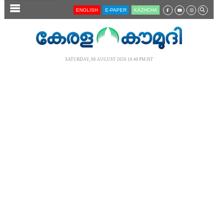
SECTIONS
ENGLISH
E-PAPER
KĀZHCHA
HOME
LATEST
SATURDAY, 08 AUGUST 2026 10.40 PM IST
AUDIO
NOTIFIED NEWS
POLL
KERALA
LOCAL
NEWS 360
CASE DIARY