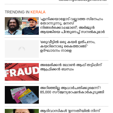
അത്‌ലറ്റിക്
ക്കുരുക്ക്
ചാമ്പ്യൻഷിപ്പിൽ അണ്ടർ
20 ആൺകുട്ടികളുടെ 200
TRENDING IN
KERALA
മീറ്റർ ഓട്ടം ഫൈനൽ
'എനിക്കയാളോട് വല്ലാത്ത സ്‌നേഹം
മത്സരത്തിനിടെ സിന്തറ്റിക്
തോന്നുന്നു, മനസ്
ട്രാക്കിന് കുറുകെ ഓടുന്ന
നിങ്ങൾക്കൊപ്പമാണ്'; അർജുൻ
നായകൾ.
ആയങ്കിയെ പിന്തുണച്ച് സനൽകുമാർ
'ഒരുവീട്ടിൽ ഒരു കയർ ഉത്പന്നം,
കയറിനൊരു കൈത്താങ്ങ് '
ഉദ്ഘാടനം നാളെ
അമേരിക്കൻ ലോൺ ആപ്പ് തട്ടിപ്പിന്
ആഫ്രിക്കൻ ബന്ധം
അറിഞ്ഞില്ല ആധാർ ചതിക്കുമെന്ന് !
85,000 സൗജന്യ റേഷൻകാർ കുടുങ്ങി
ആദിവാസികൾ 'ഉന്നതി'യിൽ നിന്ന്