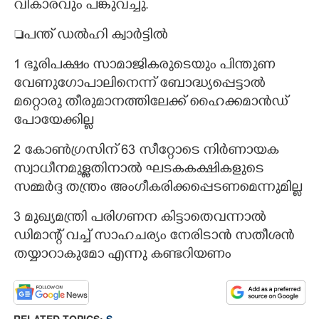
വികാരവും പങ്കുവച്ചു.
പന്ത് ഡൽഹി ക്വാർട്ടിൽ
1 ഭൂരിപക്ഷം സാമാജികരുടെയും പിന്തുണ
വേണുഗോപാലിനെന്ന് ബോദ്ധ്യപ്പെട്ടാൽ
മറ്റൊരു തീരുമാനത്തിലേക്ക് ഹൈക്കമാൻഡ്
പോയേക്കില്ല
2 കോൺഗ്രസിന് 63 സീറ്റോടെ നിർണായക
സ്വാധീനമുള്ളതിനാൽ ഘടകകക്ഷികളുടെ
സമ്മർദ്ദ തന്ത്രം അംഗീകരിക്കപ്പെടണമെന്നുമില്ല
3 മുഖ്യമന്ത്രി പരിഗണന കിട്ടാതെവന്നാൽ
ഡിമാന്റ് വച്ച് സാഹചര്യം നേരിടാൻ സതീശൻ
തയ്യാറാകുമോ എന്നു കണ്ടറിയണം
RELATED TOPICS:
S