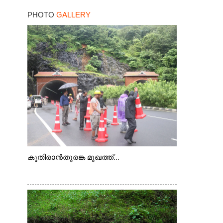
ചെന്നിത്തല
PHOTO
GALLERY
കുതിരാൻതുരങ്ക മുഖത്ത്...