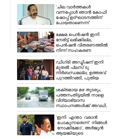
'ചില വാർത്തകൾ
വന്നപ്പോൾ ഞാൻ കോഫി
ഷോപ്പ് ഉദ്ഘാടനത്തിന്
പോയതാണെന്ന്
വിചാരിച്ചു, 400 കോടിയുടെ
പ്രോജക്ടാണ് അത്'
ക്ഷേമ പെൻഷൻ ഇനി
നേരിട്ട് ലഭിക്കില്ല,​
പെൻഷൻ വിതരണത്തിൽ
×
നിന്ന് സഹകരണ
ബാങ്കുകളെ ഒഴിവാക്കി
ഡിഗ്രി അഡ്മിഷന് ഇനി
മുതൽ പ്ലസ് ടു
നിർബന്ധമല്ല; ഉത്തരവ്
പുറത്തിറങ്ങി, പുതിയ
മാറ്റങ്ങൾ അറിയാം
ശക്തമായ മഴ തുടരും;
പത്തനംതിട്ടയിൽ നാളെ
വിദ്യാഭ്യാസ
സ്ഥാപനങ്ങൾക്ക് അവധി,​
ജില്ലയിൽ ഇന്ന് റെ‌ഡും
നാളെ ഓറഞ്ചും അലർട്ട്
'ഇനി എന്താ വരാൻ
പോകുന്നതെന്ന് നിങ്ങൾ
നോക്കിക്കോ'; അർജുൻ
ആയങ്കിയുടെ
വെല്ലുവിളിയിൽ രമേശ്