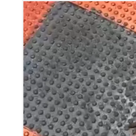
CINEMA
OPINION
PHOTOS
LIFESTYLE
SPIRITUAL
INFO+
ART
ASTRO