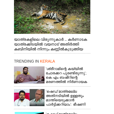
യാത്രകളിലെ വിരുന്നുകാർ .. കർണാടക
യാത്രക്കിടയിൽ വയനാട് അതിർത്തി
കബിനിയിൽ നിന്നും കണ്ണിൽകുടുങ്ങിയ
കടുവ.
TRENDING IN
KERALA
'ശ്രീറാമിന്റെ കയ്യിൽ
ചോരക്കറ പുരണ്ടിരുന്നു';
കെ എം ബഷീറിന്റെ
മരണത്തിൽ നിർണായക
മൊഴിയുമായി ദൃക്‌സാക്ഷി
'ഷെഡ് മാത്രമല്ല
അതിനടിയിൽ ഉള്ളതും
മാന്തിയെടുക്കാൻ
പാർട്ടിക്കറിയാം': ഭീഷണി
പ്രസംഗവുമായി കെ കെ
രാഗേഷ്