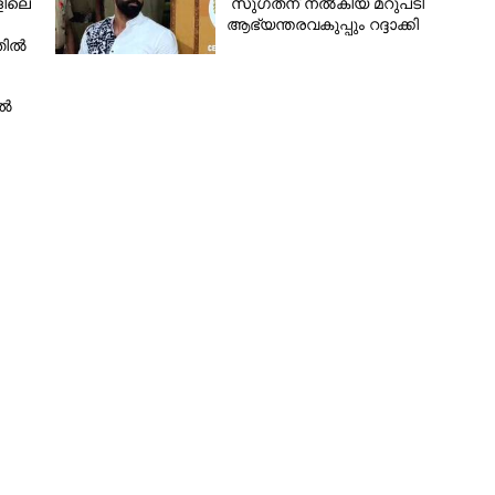
ളിലെ
സുഗതന് നൽകിയ മറുപടി
ആഭ്യന്തരവകുപ്പും റദ്ദാക്കി
തിൽ
ിൽ
Share this link
ൽ സുമ്മാവാ', വീട്ടുടമ
Copy Link
മുൻപ് വളർത്തുപൂച്ച
ത് ഉഗ്രവിഷമുള്ള