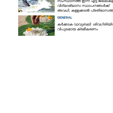
സംസ്ഥാനത്ത് ഇന്ന് എട്ട് ജില്ലക
വിദ്യാഭ്യാസ സ്ഥാപനങ്ങൾക്ക്
അവധി, കള്ളക്കടൽ പ്രതിഭാസത്
ജാഗ്രതാ നിർദ്ദേശം
GENERAL
കർക്കടക വാവുബലി: ശിവഗിരിയ
വിപുലമായ ക്രമീകരണം
'പൂച്ചസാർ എന്നാ
ഷൂസിടുന്നതിന് 
പിടികൂടി കൊന്ന
പാമ്പിനെ