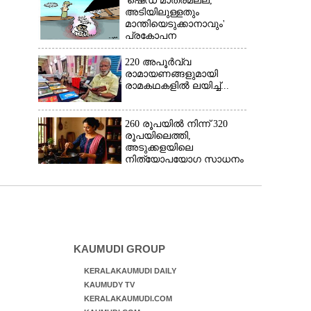
'ഷെഡ് മാത്രമല്ല,
അടിയിലുള്ളതും
മാന്തിയെടുക്കാനാവും'
പ്രകോപന
പ്രസംഗവുമായി കെ.കെ.
രാഗേഷ്
220 അപൂർവ്വ
രാമായണങ്ങളുമായി
രാമകഥകളിൽ ലയിച്ച്...
260 രൂപയിൽ നിന്ന് 320
രൂപയിലെത്തി,
അടുക്കളയിലെ
നിത്യോപയോഗ സാധനം
വാങ്ങിയാൽ കൈപൊള്ളും
KAUMUDI GROUP
KERALAKAUMUDI DAILY
KAUMUDY TV
KERALAKAUMUDI.COM