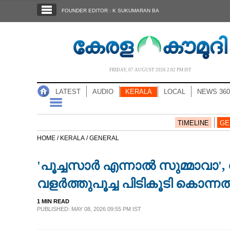
SECTIONS
FOUNDER EDITOR : K SUKUMARAN BA
HOME
LATEST
AUDIO
FRIDAY, 07 AUGUST 2026 2.02 PM IST
NOTIFIED NEWS
LATEST
AUDIO
KERALA
LOCAL
NEWS 360
POLL
KERALA
TIMELINE
GE
HOME /
KERALA /
GENERAL
LOCAL
'പൂച്ചസാർ എന്നാൽ സുമ്മാവാ', വ
NEWS 360
വളർത്തുപൂച്ച പിടികൂടി കൊന്നത
1 MIN READ
CASE DIARY
PUBLISHED: MAY 08, 2026 09:55 PM IST