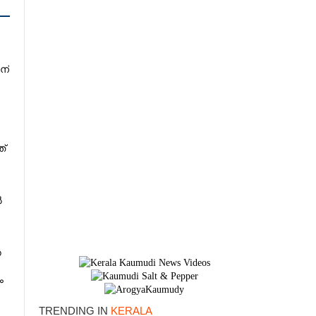
ന്
്
ൽ
ന
ം
TRENDING IN
KERALA