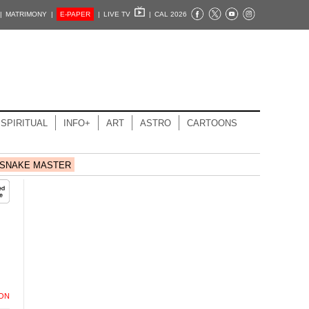
|
MATRIMONY |
E-PAPER
|
LIVE TV
|
CAL 2026
SPIRITUAL
INFO+
ART
ASTRO
CARTOONS
SNAKE MASTER
ION