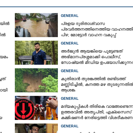
GENERAL
ഴിയിൽ
പ്രളയ ദുരിതാശ്വാസ
പ്രവർത്തനത്തിനെത്തിയ വാഹനത്തി
നിൽ
പിഴ; മോട്ടോർ വാഹന വകുപ്പ്
ഉദ്യോഗസ്ഥന് സസ്പെൻഷൻ
GENERAL
അർജുൻ ആയങ്കിയെ പൂട്ടേണ്ടത്
ിയമം
അഭിമാനപ്രശ്നമാക്കി പൊലീസ്,
സാേഷ്യൽ മീഡിയ ഉപയോഗിക്കുന്നത
മറ്റൊരാളെന്ന് സംശയം
GENERAL
ചത്
കുതിരാൻ തുരങ്കത്തിൽ രണ്ടിടത്ത്
മണ്ണിടിച്ചിൽ, കനത്ത മഴ തുടരുന്നതി
ായി
ആശങ്ക
GENERAL
മദ്യകുപ്പികൾ തിരികെ വാങ്ങേണ്ടെന്
ഉത്തരവിൽ അതൃപ്‌തി, എക്‌സൈസ്
യ
കമ്മിഷണർ നേരിട്ടെത്തി വിശദീകരണ
രാതി
നൽകണമെന്ന് മന്ത്രി
GENERAL