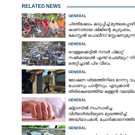
RELATED NEWS
GENERAL
പ്രതിഷേധം കടുപ്പിച്ച് മുതലപ്പൊ
കാണാതായ ഷിജിന്റെ കുടുംബം,
കോസ്റ്റൽ പൊലീസ് സ്റ്റേഷനുമുന്
കുത്തിയിരിക്കുന്നു
GENERAL
വെള്ളക്കെട്ടിൽ നമ്പർ പ്ലേറ്റ്
നഷ്‌ടമായാൽ എന്ത് ചെയ്യും? ന
തെറ്റിച്ചാൽ പിഴ വീഴാം
GENERAL
മോഷണ ശ്രമത്തിനിടെ മറന്നു വച്
ഫോണും പാന്റ്സും; എടുക്കാൻ
തിരികെയെത്തിയ കള്ളൻ വലയില
GENERAL
ക്ളാസിൽ സംസാരിച്ച
വിദ്യാർത്ഥിയുടെ മുഖത്തടിച്ച്
അദ്ധ്യാപകൻ, ചോദിക്കാനെത്തി
പിതാവിനെയും ആക്രമിച്ചെന്ന് പ
GENERAL