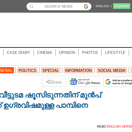
ENGLISH |
KĀZHCHA
CASE DIARY
CINEMA
OPINION
PHOTOS
LIFESTYLE
NERAL
POLITICS
SPECIAL
INFORMATION
SOCIAL MEDIA
Share
ീട്ടുടമ ഷൂസിടുന്നതിന് മുൻപ്
് ഉഗ്രവിഷമുള്ള പാമ്പിനെ
READ
ENGLISH VERS