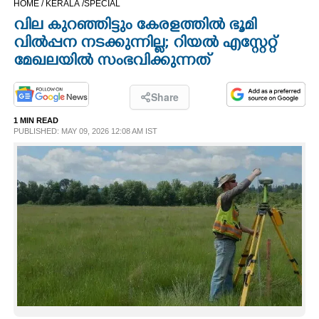
HOME /
KERALA /
SPECIAL
CINEMA
വില കുറഞ്ഞിട്ടും കേരളത്തില്‍ ഭൂമി
വില്‍പ്പന നടക്കുന്നില്ല; റിയല്‍ എസ്റ്റേറ്റ്
OPINION
മേഖലയില്‍ സംഭവിക്കുന്നത്
PHOTOS
Share
1 MIN READ
PUBLISHED: MAY 09, 2026 12:08 AM IST
LIFESTYLE
SPIRITUAL
INFO+
ART
ASTRO