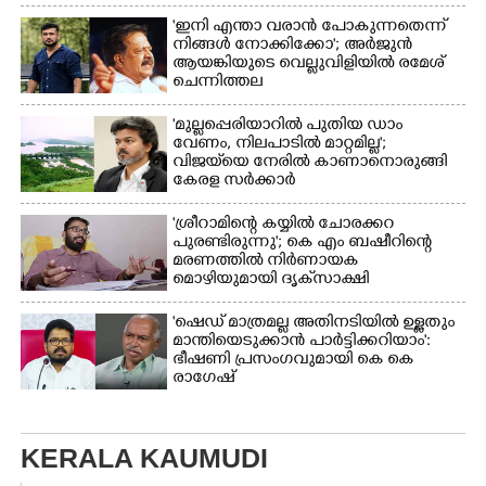
'ഇനി എന്താ വരാൻ പോകുന്നതെന്ന്
നിങ്ങൾ നോക്കിക്കോ'; അർജുൻ
ആയങ്കിയുടെ വെല്ലുവിളിയിൽ രമേശ്
ചെന്നിത്തല
'മുല്ലപ്പെരിയാറിൽ പുതിയ ഡാം
വേണം, നിലപാടിൽ മാറ്റമില്ല';
വിജയ്‌യെ നേരിൽ കാണാനൊരുങ്ങി
കേരള സർക്കാർ
'ശ്രീറാമിന്റെ കയ്യിൽ ചോരക്കറ
പുരണ്ടിരുന്നു'; കെ എം ബഷീറിന്റെ
മരണത്തിൽ നിർണായക
മൊഴിയുമായി ദൃക്‌സാക്ഷി
'ഷെഡ് മാത്രമല്ല അതിനടിയിൽ ഉള്ളതും
മാന്തിയെടുക്കാൻ പാർട്ടിക്കറിയാം':
ഭീഷണി പ്രസംഗവുമായി കെ കെ
രാഗേഷ്
KERALA KAUMUDI