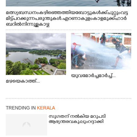
മത്സ്യബന്ധനം കഴിഞ്ഞെത്തിയ ബോട്ടുകൾക്ക് ചുറ്റും വട്ട
മിട്ട് പറക്കുന്ന പരുന്തുകൾ. എറണാകുളം കാളമുക്ക് ഹാർ
ബറിൽ നിന്നുള്ള കാഴ്ച
യുവമോർച്ചമാർച്ച്...
മഴയെകാത്ത്...
TRENDING IN
KERALA
സുഗതന് നൽകിയ മറുപടി
ആഭ്യന്തരവകുപ്പും റദ്ദാക്കി