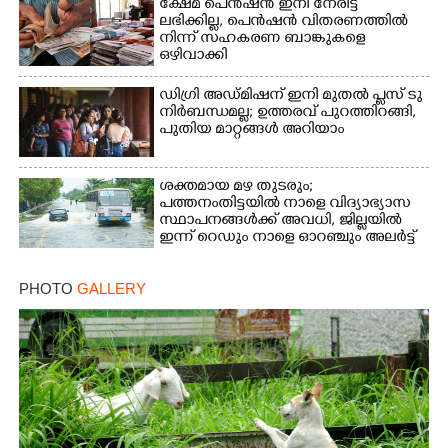
ക്ഷേമ പെൻഷൻ ഇനി നേരിട്ട്
ലഭിക്കില്ല,​ പെൻഷൻ വിതരണത്തിൽ
നിന്ന് സഹകരണ ബാങ്കുകളെ
ഒഴിവാക്കി
ഡിഗ്രി അഡ്മിഷന് ഇനി മുതൽ പ്ലസ് ടു
നിർബന്ധമല്ല; ഉത്തരവ് പുറത്തിറങ്ങി,
പുതിയ മാറ്റങ്ങൾ അറിയാം
ശക്തമായ മഴ തുടരും;
പത്തനംതിട്ടയിൽ നാളെ വിദ്യാഭ്യാസ
സ്ഥാപനങ്ങൾക്ക് അവധി,​ ജില്ലയിൽ
ഇന്ന് റെ‌ഡും നാളെ ഓറഞ്ചും അലർട്ട്
PHOTO
GALLERY