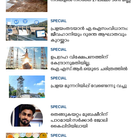
നദികളിൽ നിറഞ്ഞ് 27ലക്ഷം ടൺ മണ്ണ്
SPECIAL
പ്രളയം തടയാൻ എ.ഐ സംവിധാനം:
ജീവഹാനിയും ദുരന്ത ആഘാതവും
കുറയ്ക്കാം
SPECIAL
ഉപഗ്രഹ വിക്ഷേപണത്തിന്
കേന്ദ്രാനുമതിയില്ല,​
ഐ.എസ്.ആർ.ഒയുടെ ചരിത്രത്തിൽ
ആദ്യം
SPECIAL
പ്ര​ളയ മു​ന്ന​റി​യി​പ്പ് ​വേണ്ടെന്നു വച്ചു
SPECIAL
തെങ്ങുകയറ്റം മുബഷീറിന്
പാഠമായി:സർക്കാർ ജോലി
കൈപ്പിടിയിലായി
SPECIAL