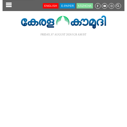
SECTIONS
ENGLISH
E-PAPER
KĀZHCHA
HOME
LATEST
FRIDAY, 07 AUGUST 2026 9.28 AM IST
AUDIO
NOTIFIED NEWS
POLL
KERALA
LOCAL
NEWS 360
CASE DIARY