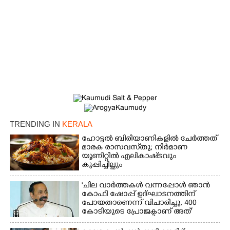
TRENDING IN
KERALA
ഹോട്ടൽ ബിരിയാണികളിൽ ചേർത്തത്
മാരക രാസവസ്‌തു; നിർമാണ
യൂണിറ്റിൽ എലികാഷ്‌ടവും
കുപ്പിച്ചില്ലും
'ചില വാർത്തകൾ വന്നപ്പോൾ ഞാൻ
കോഫി ഷോപ്പ് ഉദ്ഘാടനത്തിന്
പോയതാണെന്ന് വിചാരിച്ചു, 400
കോടിയുടെ പ്രോജക്ടാണ് അത്'