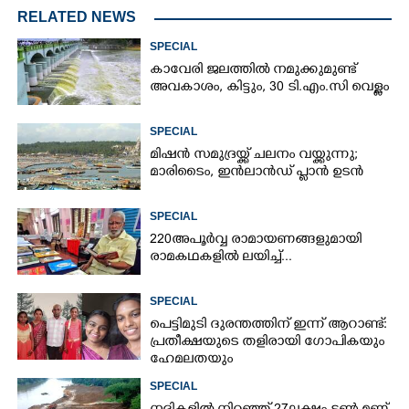
RELATED NEWS
SPECIAL
കാവേരി ജലത്തിൽ നമുക്കുമുണ്ട്
അവകാശം, കിട്ടും, 30 ടി.എം.സി വെള്ളം
SPECIAL
മിഷൻ സമുദ്ര‌യ്ക്ക് ചലനം വയ്ക്കുന്നു;
മാരിടൈം, ഇൻലാൻഡ് പ്ലാൻ ഉടൻ
SPECIAL
220 അപൂർവ്വ രാമായണങ്ങളുമായി
രാമകഥകളിൽ ലയിച്ച്...
SPECIAL
പെട്ടിമുടി ദുരന്തത്തിന് ഇന്ന് ആറാണ്ട്:
പ്രതീക്ഷയുടെ തളിരായി ഗോപികയും
ഹേമലതയും
SPECIAL