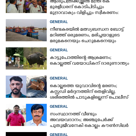
ആശുപത്രിക്കുള്ളിൽ മന്ത്രി കെ
മുരളീധരന് കൊടിപിടിച്ചും
മുദ്രാവാക്യം വിളിച്ചും സ്വീകരണം:
പിന്നാലെ വ്യാപകവിമർശനം
GENERAL
നീണ്ടകരയിൽ മത്സ്യബന്ധന ബോട്ട്
മറിഞ്ഞ്​ ഒരുമരണം,​ മരിച്ചയാളുടെ
മരുമകനെയും ചെറുമകനെയും
കാണാനില്ല
GENERAL
കാട്ടുപോത്തിന്റെ ആക്രമണം;
കൊല്ലത്ത് വയോധികന് ദാരുണാന്ത്യം
GENERAL
കൊല്ലത്തെ യുവാവിന്റെ മരണം;
കസ്റ്റഡി മർദ്ദനത്തിന് തെളിവില്ല,
ശരീരത്തിൽ പാടുകളില്ലെന്ന് പൊലീസ്
GENERAL
സംസ്ഥാനത്ത് വീണ്ടും
അവയവദാനം; അഞ്ചുപേർക്ക്
പുതുജീവനേകി കൊല്ലം കൗൺസിലർ
ബി അജിത് കുമാർ
GENERAL