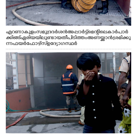
എറണാകുളം സമുദ്ര ദർശൻ അപ്പാർട്ട്മെന്റിലെ കാർ പാർ
ക്കിങ്ങ് ഏരിയയിലുണ്ടായ തീപിടിത്തം അണയ്ക്കാൻ ശ്രമിക്കു
ന്ന ഫയർഫോഴ്സ് ഉദ്യോഗസ്ഥർ