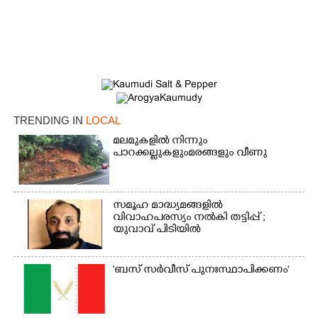
TRENDING IN
LOCAL
മലമുകളിൽ നിന്നും
പാറക്കല്ലുകളുംമരങ്ങളും വീണു
×
Share this link
സമൂഹ മാദ്ധ്യമങ്ങളിൽ
വിവാഹപരസ്യം നൽകി തട്ടിപ്പ് ;
യുവാവ് പിടിയിൽ
'ബസ് സർവീസ് പുനഃസ്ഥാപിക്കണം'
Copy Link