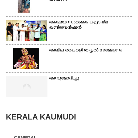
സൗഹൃദം പങ്ക് വയ്ക്കുന്നു.
ടി.ജെ. വിനോദ്
എം.എൽ.എ, പ്രഷ്യൻ ബ്ലൂ
ആർട്ട് ഹബ് ഡയറക്ടർ
അക്ഷയ സംരംഭക കൂട്ടായ്മ
ടി.ആർ, സുരേഷ്
കൺവെൻഷൻ
തുടങ്ങിയവർ സമീപം
അഖില കൈരളി തുള്ളൽ സമ്മേളനം
അനുമോദിച്ചു
KERALA KAUMUDI
GENERAL