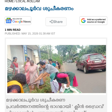
HOME /
LOCAL /
KOLLAM
CINEMA
മഴക്കാലപൂർവ ശുചീകരണം
OPINION
Share
1 MIN READ
PHOTOS
PUBLISHED: MAY 15, 2026 01:38 AM IST
LIFESTYLE
SPIRITUAL
INFO+
ART
മഴക്കാലപൂർവ ശുചീകരണ
ASTRO
പ്രവർത്തനത്തിന്റെ ഭാഗമായി ' ക്ലീൻ ഡ്രൈവ്'