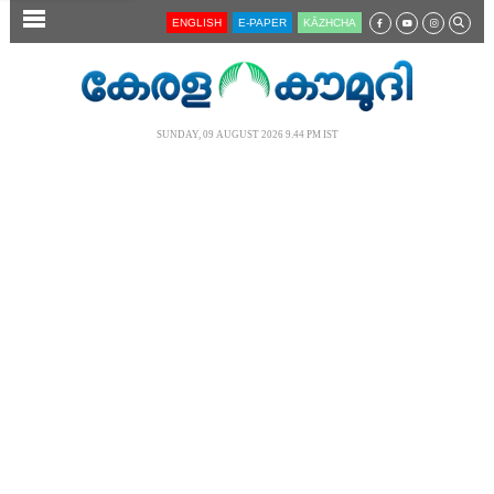
SECTIONS
ENGLISH
E-PAPER
KĀZHCHA
HOME
LATEST
SUNDAY, 09 AUGUST 2026 9.44 PM IST
AUDIO
NOTIFIED NEWS
POLL
KERALA
LOCAL
NEWS 360
CASE DIARY