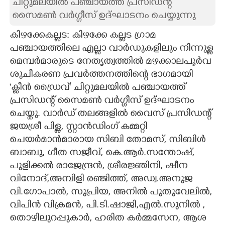
ചിറ്റുമലയിൽ പഞ്ചായത്ത് പ്രസിഡന്റ്
സൈമൺ വർഗ്ഗീസ് ഉദ്ഘാടനം ചെയ്യുന്നു
CARTOONS
കിഴക്കേകല്ലട: കിഴക്കേ കല്ലട ഗ്രാമ
LITERATURE
പഞ്ചായത്തിലെ എല്ലാ വാർഡുകളിലും നിന്നുള്ള
മെമ്പർമാരുടെ നേതൃത്വത്തിൽ മഴക്കാലപൂർവ
ശുചീകരണ പ്രവർത്തനത്തിന്റെ ഭാഗമായി
ZOOM
'ക്ലീൻ ഡ്രൈവ്' ചിറ്റുമലയിൽ പഞ്ചായത്ത്
പ്രസിഡന്റ് സൈമൺ വർഗ്ഗീസ് ഉദ്ഘാടനം
CONTACT US
ചെയ്തു. വാർഡ് തലങ്ങളിൽ വൈസ് പ്രസിഡന്റ്
ജയശ്രീ പിള്ള, സ്റ്റാൻഡിംഗ് കമ്മറ്റി
ചെയർമാൻമാരായ സിബി തോമസ്, സിബിൾ
ബാബു, ഗീത സജീവ്, കെ.ആർ.സന്തോഷ്,
പുളിക്കൽ രാജേന്ദ്രൻ, ശ്രീരജ്ഞിനി, ഷീന
വിനോദ്,അമ്പിളി രഞ്ജി​ത്ത്, അഡ്വ.അനുജ
വി.ഗോപാൽ, സുപ്രിയ, അനിൽ പുതുവേലിൽ,
വിപിൻ വിക്രമൻ, പി.ടി.ഷാജി,എൽ.സുനിൽ ,
തൊഴിലുറപ്പുകാർ, ഹരിത കർമ്മസേന, ആശ