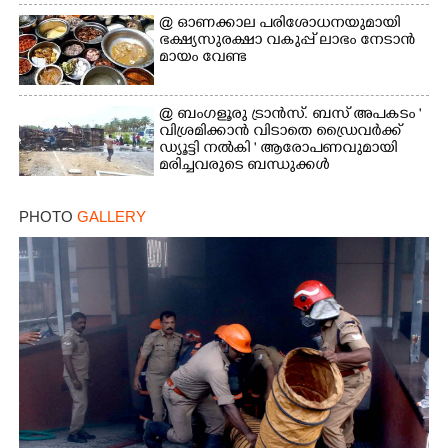
@​​​​​​​ ഓണക്കാല പരിശോധനയുമായി
ഭക്ഷ്യസുരക്ഷാ വകുപ്പ് ലാഭം നേടാൻ
മായം വേണ്ട
@ ബംഗളൂരു ട്രാൻസ്. ബസ് അപകടം '
വി​ശ്ര​മിക്കാൻ വിടാതെ ഡ്രൈ​വ​ർ​ക്ക്
ഡ്യൂട്ടി നൽകി ' ആരോപണവുമായി
മരിച്ചവരുടെ ബന്ധുക്കൾ
PHOTO
GALLERY