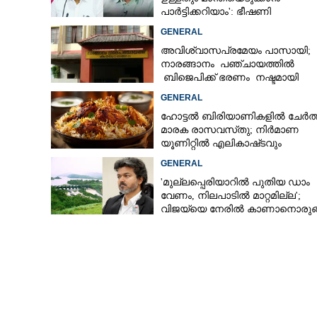
പാർട്ടിക്കറിയാം': ഭീഷണി
പ്രസംഗവുമായി കെ കെ രാഗേഷ
GENERAL
മാതാവിനൊപ്പം സ
അവിശ്വാസപ്രമേയം പാസായി;
പോകുന്നതിനിട
നാരങ്ങാനം പഞ്ചായത്തിൽ
ലോറി കയറി ഒമ്
ബിജെപിക്ക് ഭരണം നഷ്ടമായി
വിദ്യാർത്ഥി മരിച
GENERAL
ഹോട്ടൽ ബിരിയാണികളിൽ ചേർത്
മാരക രാസവസ്‌തു; നിർമാണ
യൂണിറ്റിൽ എലികാഷ്‌ടവും
കുപ്പിച്ചില്ലും
GENERAL
'മുല്ലപ്പെരിയാറിൽ പുതിയ ഡാം
വേണം, നിലപാടിൽ മാറ്റമില്ല';
വിജയ്‌യെ നേരിൽ കാണാനൊരുങ്
കേരള സർക്കാർ