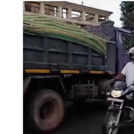
CINEMA
OPINION
PHOTOS
LIFESTYLE
SPIRITUAL
INFO+
ART
ASTRO