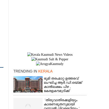
TRENDING IN
KERALA
×
ഭൂമി തരംമാറ്റ ഉത്തരവ്
ലംഘിച്ച ആർ.ഡി.ഒയ്ക്ക്
കാൽലക്ഷം പിഴ ,​
കേരളകൗമുദിക്ക്
ഹൈക്കോടതിയുടെ
പ്രശംസ
'തിരുവാതിരക്കളിയും
കാരണഭൂതനുമായി
വന്നാൽ വിവരമറിയും '