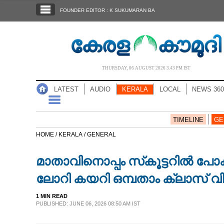
SECTIONS
FOUNDER EDITOR : K SUKUMARAN BA
HOME
LATEST
AUDIO
THURSDAY, 06 AUGUST 2026 3.43 PM IST
NOTIFIED NEWS
LATEST
AUDIO
KERALA
LOCAL
NEWS 360
POLL
KERALA
TIMELINE
GE
HOME /
KERALA /
GENERAL
LOCAL
മാതാവിനൊപ്പം സ്‌കൂട്ടറിൽ പ
NEWS 360
ലോറി കയറി ഒമ്പതാം ക്ലാസ് വിദ്
1 MIN READ
CASE DIARY
PUBLISHED: JUNE 06, 2026 08:50 AM IST