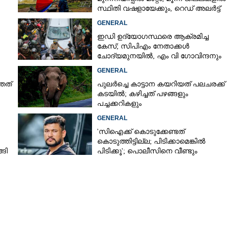
സ്ഥിതി വഷളായേക്കും, റെഡ് അലർട്ട്
്
GENERAL
്‌കൂട്ടറിൽ
Copy Link
ഇഡി ഉദ്യോഗസ്ഥരെ ആക്രമിച്ച
െ അപകടം; കൊല്ലത്ത്
കേസ്; സിപിഎം നേതാക്കൾ
പതാം ക്ലാസ്
ചോദ്യമുനയിൽ, എം വി ഗോവിന്ദനും
ജോൺ ബ്രിട്ടാസിനും നോട്ടീസ്
്ചു
GENERAL
തത്
പുലർച്ചെ കാട്ടാന കയറിയത് പലചരക്ക്
കടയിൽ; കഴിച്ചത് പഴങ്ങളും
പച്ചക്കറികളും
GENERAL
'സിഐക്ക് കൊടുക്കേണ്ടത്
കൊടുത്തിട്ടില്ല; പിടിക്കാമെങ്കിൽ
ങി
പിടിക്കൂ'; പൊലീസിനെ വീണ്ടും
വെല്ലുവിളിച്ച് അർജുൻ ആയങ്കി