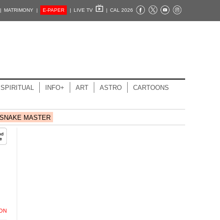
|
MATRIMONY |
E-PAPER
|
LIVE TV
|
CAL 2026
SPIRITUAL
INFO+
ART
ASTRO
CARTOONS
SNAKE MASTER
ION