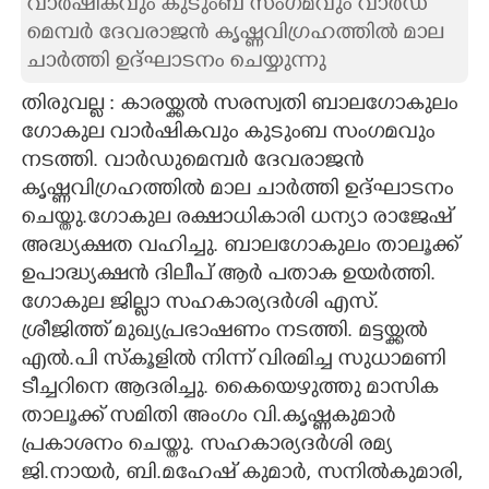
വാർഷികവും കുടുംബ സംഗമവും വാർഡ്
മെമ്പർ ദേവരാജൻ കൃഷ്ണവിഗ്രഹത്തിൽ മാല
CARTOONS
ചാർത്തി ഉദ്ഘാടനം ചെയ്യുന്നു
LITERATURE
തിരുവല്ല : കാരയ്ക്കൽ സരസ്വതി ബാലഗോകുലം
ഗോകുല വാർഷികവും കുടുംബ സംഗമവും
നടത്തി. വാർഡുമെമ്പർ ദേവരാജൻ
ZOOM
കൃഷ്ണവിഗ്രഹത്തിൽ മാല ചാർത്തി ഉദ്ഘാടനം
ചെയ്തു.ഗോകുല രക്ഷാധികാരി ധന്യാ രാജേഷ്
CONTACT US
അദ്ധ്യക്ഷത വഹിച്ചു. ബാലഗോകുലം താലൂക്ക്
ഉപാദ്ധ്യക്ഷൻ ദിലീപ് ആർ പതാക ഉയർത്തി.
ഗോകുല ജില്ലാ സഹകാര്യദർശി എസ്.
ശ്രീജിത്ത്‌ മുഖ്യപ്രഭാഷണം നടത്തി. മട്ടയ്ക്കൽ
എൽ.പി സ്കൂളിൽ നിന്ന് വിരമിച്ച സുധാമണി
ടീച്ചറിനെ ആദരിച്ചു. കൈയെഴുത്തു മാസിക
താലൂക്ക് സമിതി അംഗം വി.കൃഷ്ണകുമാർ
പ്രകാശനം ചെയ്തു. സഹകാര്യദർശി രമ്യ
ജി.നായർ, ബി.മഹേഷ് കുമാർ, സനിൽകുമാരി,