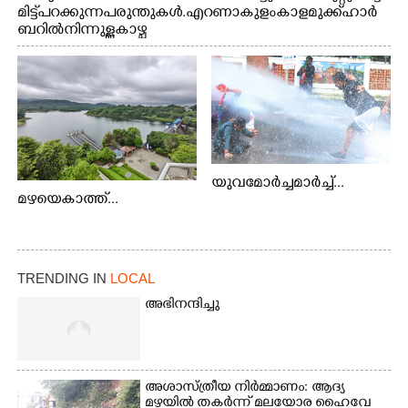
മിട്ട് പറക്കുന്ന പരുന്തുകൾ. എറണാകുളം കാളമുക്ക് ഹാർ
ബറിൽ നിന്നുള്ള കാഴ്ച
യുവമോർച്ചമാർച്ച്...
മഴയെകാത്ത്...
TRENDING IN
LOCAL
അഭിനന്ദിച്ചു
അശാസ്ത്രീയ നിർമ്മാണം: ആദ്യ
മഴയിൽ തകർന്ന് മലയോര ഹൈവേ