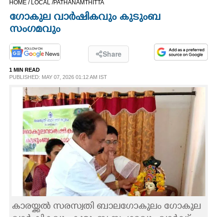
HOME /
LOCAL /
PATHANAMTHITTA
CINEMA
ഗോകുല വാർഷികവും കുടുംബ
സംഗമവും
OPINION
Share
PHOTOS
1 MIN READ
PUBLISHED: MAY 07, 2026 01:12 AM IST
LIFESTYLE
SPIRITUAL
INFO+
ART
കാരയ്ക്കൽ സരസ്വതി ബാലഗോകുലം ഗോകുല
ASTRO