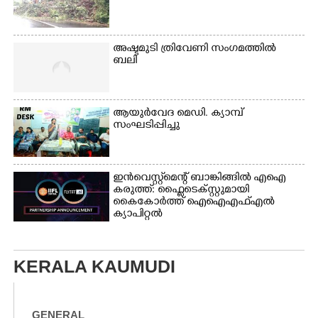
അഷ്ടമുടി ത്രിവേണി സംഗമത്തിൽ
ബലി
ആയുർവേദ മെഡി. ക്യാമ്പ്
സംഘടിപ്പിച്ചു
ഇൻവെസ്റ്റ്മെന്റ് ബാങ്കിങ്ങിൽ എഐ
കരുത്ത്: ഫ്ലൈടെക്സ്റ്റുമായി
കൈകോർത്ത് ഐഐഎഫ്എൽ
ക്യാപിറ്റൽ
KERALA KAUMUDI
GENERAL