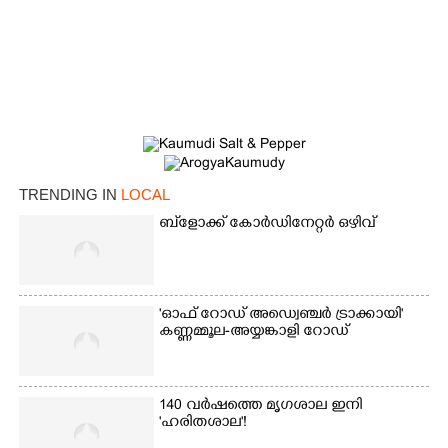
TRENDING IN
LOCAL
ബ്‌ളോക്ക് കോർഡിനേറ്റർ ഒഴിവ്
×
Share this link
'ഓഫ് റോഡ് അഡ്വെഞ്ചർ ട്രാക്കായി'
കണ്ണമ്മൂല-അയ്യങ്കാളി റോഡ്
140 വർഷത്തെ മൃഗശാല ഇനി
Copy Link
'ഹരിതശാല'!