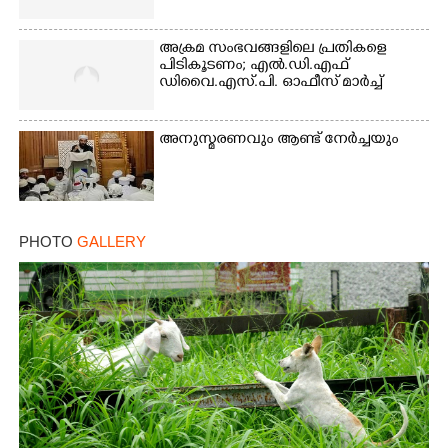
അക്രമ സംഭവങ്ങളിലെ പ്രതികളെ
പിടികൂടണം; എൽ.ഡി.എഫ്
ഡിവൈ.എസ്.പി. ഓഫീസ് മാർച്ച്
അനുസ്മരണവും ആണ്ട് നേർച്ചയും
PHOTO
GALLERY