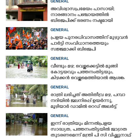
GENERAL
അവിശ്വാസപ്രമേയം പാസായി;
നാരങ്ങാനം പഞ്ചായത്തിൽ
ബിജെപിക്ക് ഭരണം നഷ്ടമായി
GENERAL
പ്രളയ പുനരധിവാസത്തിന് മുഴുവൻ
പാർട്ടി സംവിധാനത്തെയും
സജ്ജമാക്കി ബിജെപി
GENERAL
വീണ്ടും മഴ; വെള്ളക്കെട്ടിൽ മുങ്ങി
കോട്ടയവും പത്തനംതിട്ടയും,
കിഴക്കൻ വെള്ളമെത്തിയാൽ ആശങ്ക
ഇരട്ടിക്കും
GENERAL
രാത്രി ലഭിച്ചത് അതിതീവ്ര മഴ, പമ്പാ
നദിയിൽ ജലനിരപ്പ് ഉയർന്നു,
മൂഴിയാർ ഡാമിൽ റെഡ് അലർട്ട്
GENERAL
ഇന്ന് രാത്രിയും മിന്നൽപ്രളയ
സാദ്ധ്യത,​ പത്തനംതിട്ടയിൽ ജാഗ്രത
തുടരണമെന്ന് മന്ത്രി പി സി വിഷ്ണുനാഥ്