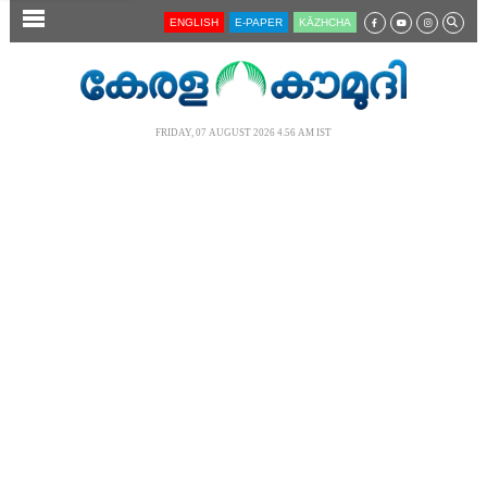
SECTIONS
ENGLISH
E-PAPER
KĀZHCHA
HOME
LATEST
FRIDAY, 07 AUGUST 2026 4.56 AM IST
AUDIO
NOTIFIED NEWS
POLL
KERALA
LOCAL
NEWS 360
CASE DIARY