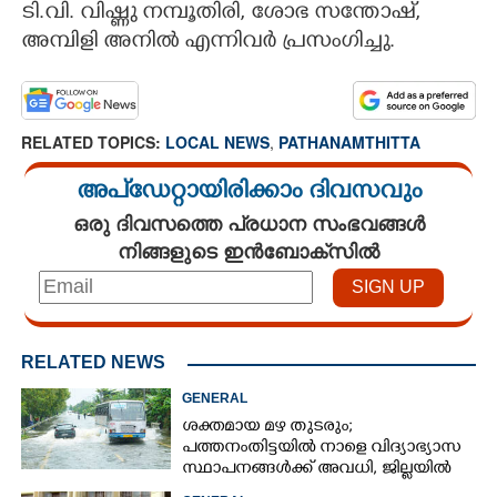
ടി.വി. വിഷ്ണു നമ്പൂതിരി, ശോഭ സന്തോഷ്‌,
അമ്പിളി അനിൽ എന്നിവർ പ്രസംഗിച്ചു.
RELATED TOPICS:
LOCAL NEWS
,
PATHANAMTHITTA
അപ്ഡേറ്റായിരിക്കാം ദിവസവും
ഒരു ദിവസത്തെ പ്രധാന സംഭവങ്ങൾ
നിങ്ങളുടെ ഇൻബോക്സിൽ
RELATED NEWS
GENERAL
ശക്തമായ മഴ തുടരും;
പത്തനംതിട്ടയിൽ നാളെ വിദ്യാഭ്യാസ
സ്ഥാപനങ്ങൾക്ക് അവധി,​ ജില്ലയിൽ
ഇന്ന് റെ‌ഡും നാളെ ഓറഞ്ചും അലർട്ട്