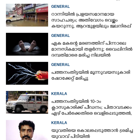
GENERAL
റാന്നിയിൽ പ്രളയസമാനമായ
സാഹചര്യം; അതിവേഗം വെള്ളം
കയറുന്നു, ആറന്മുളയിലും ജലനിരപ്പ്
ഉയരുന്നു
GENERAL
ഏക മകന്റെ മരണത്തിന് പിന്നാലെ
മാനസികമായി തളർന്നു; വൈപ്പിനിൽ
ദമ്പതിമാരെ മരിച്ച നിലയിൽ
കണ്ടെത്തി
GENERAL
പത്തനംതിട്ടയിൽ മൂന്നുവയസുകാരി
ഷോക്കേറ്റ് മരിച്ചു
KERALA
പത്തനംതിട്ടയിൽ 10-ാം
ക്ലാസുകാരിക്ക് പീഡനം; പിതാവടക്കം
ഏഴ് പേർക്കെതിരെ വെളിപ്പെടുത്തൽ,
മൂന്നുപേർ അറസ്റ്റിൽ
KERALA
യുവതിയെ കൊലപ്പെടുത്താൻ ശ്രമിച്ച
യുവാവ് പിടിയിൽ