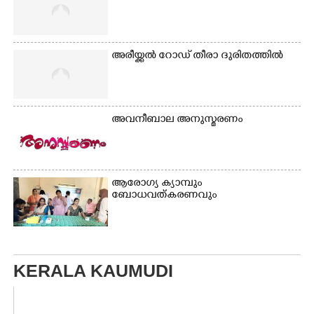
അരീയ്ക്കൽ റോഡ് തീരാ ദുരിതത്തിൽ
അവനീബാല അനുസ്മരണം
ആരോഗ്യ ക്യാമ്പും
ബോധവത്കരണവും
KERALA KAUMUDI