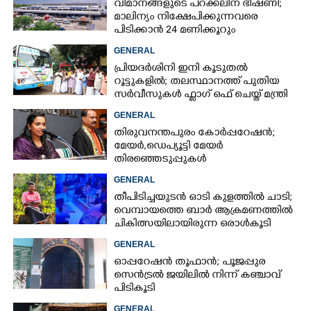
വിമാനങ്ങളുടെ പറക്കലിന് ഭീഷണി;​
മാലിന്യം നിക്ഷേപിക്കുന്നവരെ
പിടിക്കാൻ 24 മണിക്കൂറും
പ്രവർത്തിക്കുന്ന സ്‌ക്വാഡ്
GENERAL
പ്രിയദർശിനി ഇനി കൂടുതൽ
റൂട്ടുകളിൽ; തലസ്ഥാനത്ത് പുതിയ
സർവീസുകൾ ഫ്ലാഗ് ഒഫ് ചെയ്ത് മന്ത്രി
കെ മുരളീധരൻ
GENERAL
തിരുവനന്തപുരം കോർപ്പറേഷൻ;
മേയർ, ഡെപ്യൂട്ടി മേയർ
തിരഞ്ഞെടുപ്പുകൾ
റദ്ദാക്കണമെന്നാവശ്യപ്പെട്ട് സിപിഎം
GENERAL
തീപിടിച്ചയുടൻ ഓടി കുളത്തിൽ ചാടി;
വെമ്പായത്തെ ബാർ ആക്രമണത്തിൽ
ചികിത്സയിലായിരുന്ന ഒരാൾകൂടി
മരിച്ചു
GENERAL
ഓപ്പറേഷൻ തൂഫാൻ; പൂജപ്പുര
സെൻട്രൽ ജയിലിൽ നിന്ന് കഞ്ചാവ്
പിടികൂടി
GENERAL