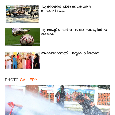
'തൃക്കാക്കര പശു'ക്കളെ ആര്
സംരക്ഷിക്കും
'പ്രോജക്ട് ഗെയിംചേഞ്ചർ' കൊച്ചിയിൽ
×
തുടക്കം
Share this link
അക്ഷരോന്നതി പുസ്തക വിതരണം
Copy Link
PHOTO
GALLERY