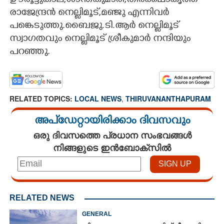
ഊരൂട്ടുകാല,​ശാന്തകുമാരി,​തിരക്കഥാകൃത്ത്
രാജേന്ദ്രൻ നെല്ലിമൂട്,​മഞ്ജു എന്നിവർ
CARTOONS
പങ്കെടുത്തു.ബൈജു.ടി.ആർ നെല്ലിമൂട്
സ്വാഗതവും നെല്ലിമൂട് ശ്രീകുമാർ നന്ദിയും
LITERATURE
പറഞ്ഞു.
ZOOM
RELATED TOPICS:
LOCAL NEWS
,
THIRUVANANTHAPURAM
CONTACT US
അപ്ഡേറ്റായിരിക്കാം ദിവസവും
ഒരു ദിവസത്തെ പ്രധാന സംഭവങ്ങൾ
നിങ്ങളുടെ ഇൻബോക്സിൽ
RELATED NEWS
GENERAL