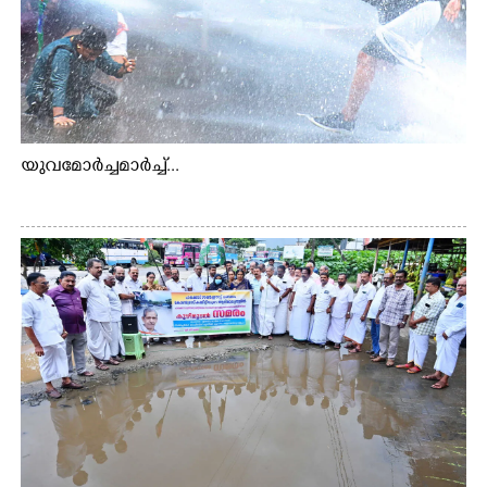
യുവമോർച്ചമാർച്ച്...