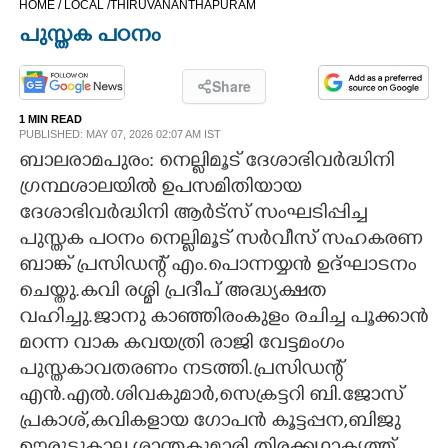
HOME /
LOCAL /
THIRUVANANTHAPURAM
CINEMA
പുസ്തക പഠനം
OPINION
Share
1 MIN READ
PHOTOS
PUBLISHED: MAY 07, 2026 02:07 AM IST
ബാലരാമപുരം: നെല്ലിമൂട് ദേശാഭിവർദ്ധിനി
ഗ്രന്ഥശാലയിൽ ഉപസമിതിയായ
LIFESTYLE
ദേശാഭിവർദ്ധിനി ആർട്സ് സംഘടിപ്പിച്ച
പുസ്തക പഠനം നെല്ലിമൂട് സർവീസ് സഹകരണ
SPIRITUAL
ബാങ്ക് പ്രസിഡന്റ് എം.പൊന്നയ്യൻ ഉദ്ഘാടനം
ചെയ്തു.കവി രശ്മി പ്രദീപ് അദ്ധ്യക്ഷത
INFO+
വഹിച്ചു.ജാനു കാഞ്ഞിരംകുളം രചിച്ച പൂക്കാൻ
മറന്ന വാക കവയത്രി രാജി വേട്ടമംഗം
ART
പുസ്തകാവതരണം നടത്തി.പ്രസിഡന്റ്
എൻ.എൽ.ശിവകുമാർ,​സെക്രട്ടറി ബി.ജോസ്
പ്രകാശ്,​കവികളായ ഗോപൻ കൂട്ടപ്പന,​ബിജു
ASTRO