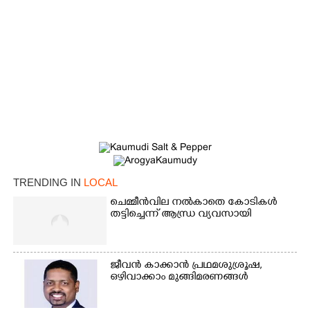
TRENDING IN
LOCAL
ചെമ്മീൻവില നൽകാതെ കോടികൾ
തട്ടിച്ചെന്ന് ആന്ധ്ര വ്യവസായി
ജീവൻ കാക്കാൻ പ്രഥമശുശ്രൂഷ,
ഒഴിവാക്കാം മുങ്ങിമരണങ്ങൾ