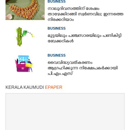
BUSINESS
നാലുദിവസത്തിന് ശേഷം
താഴേക്കിറങ്ങി സ്വർണവില; ഇന്നത്തെ
നിരക്കറിയാം
BUSINESS
മുട്ടയിലും പഞ്ചസാരയിലും പണികിട്ടി
ബേക്കറികൾ
BUSINESS
വൈവിദ്ധ്യവത്കരണം
ആഗ്രഹിക്കുന്ന നിക്ഷേപകർക്കായി
പി.എം.എസ്
KERALA KAUMUDI
EPAPER