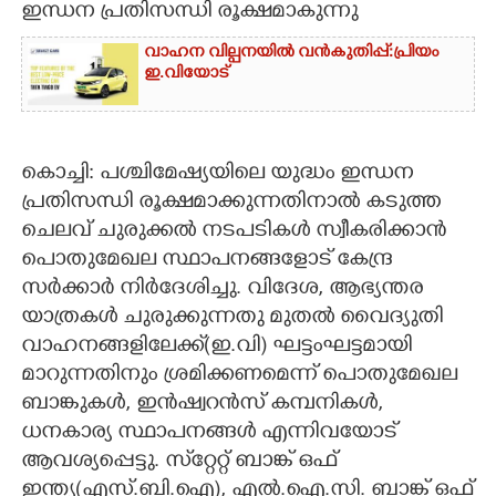
ഇന്ധന പ്രതിസന്ധി രൂക്ഷമാകുന്നു
CARTOONS
വാഹന വില്പനയിൽ വൻകുതിപ്പ്: ​പ്രി​യം
ഇ.വിയോട്
LITERATURE
ZOOM
കൊച്ചി: പശ്ചിമേഷ്യയിലെ യുദ്ധം ഇന്ധന
പ്രതിസന്ധി രൂക്ഷമാക്കുന്നതിനാൽ കടുത്ത
ചെലവ് ചുരുക്കൽ നടപടികൾ സ്വീകരിക്കാൻ
CONTACT US
പൊതുമേഖല സ്ഥാപനങ്ങളോട് കേന്ദ്ര
സർക്കാർ നിർദേശിച്ചു. വിദേശ, ആഭ്യന്തര
യാത്രകൾ ചുരുക്കുന്നതു മുതൽ വൈദ്യുതി
വാഹനങ്ങളിലേക്ക്(ഇ.വി) ഘട്ടംഘട്ടമായി
മാറുന്നതിനും ശ്രമിക്കണമെന്ന് പൊതുമേഖല
ബാങ്കുകൾ, ഇൻഷ്വറൻസ് കമ്പനികൾ,
ധനകാര്യ സ്ഥാപനങ്ങൾ എന്നിവയോട്
ആവശ്യപ്പെട്ടു. സ്‌റ്റേറ്റ് ബാങ്ക് ഒഫ്
ഇന്ത്യ(എസ്.ബി.ഐ), എൽ.ഐ.സി. ബാങ്ക് ഒഫ്