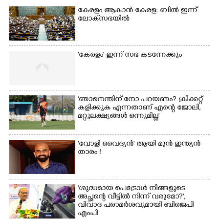
കേരളം ആകാൻ കേരള: ബിൽ ഇന്ന്
ലോക്‌സഭയിൽ
'കേരളം' ഇന്ന് സഭ കടന്നേക്കും
'ഞാനെന്തിന് നോ പറയണം? ക്രിക്കറ്റ്
കളിക്കുക എന്നതാണ് എന്റെ ജോലി,
മറ്റുലക്ഷ്യങ്ങൾ ഒന്നുമില്ല'
'വോളി വൈദ്യൻ' ആയി മുൻ ഇന്ത്യൻ
താരം !
'ശുദ്ധമായ പെട്രോൾ നിങ്ങളുടെ
അച്ഛന്റെ വീട്ടിൽ നിന്ന് വരുമോ?',
വിവാദ പരാമർശവുമായി ബിജെപി
എംപി