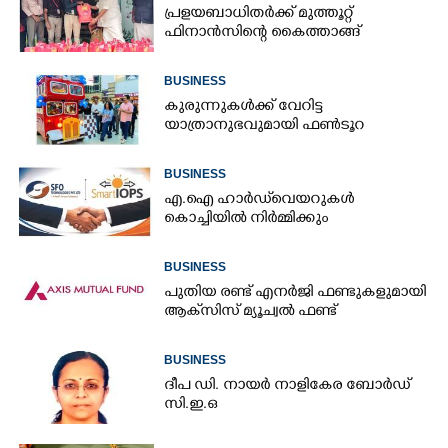
പ്രളയബാധിതർക്ക് മുത്തൂറ്റ്
ഫിനാൻസിന്റെ കൈത്താങ്ങ്
BUSINESS
കുരുന്നുകൾക്ക് വേറിട്ട
യാത്രാനുഭവുമായി ഫൺടൂറ
BUSINESS
എ.ഐ ഹാർഡ്‌വെയറുകൾ
കൊച്ചിയിൽ നിർമ്മിക്കും
BUSINESS
പുതിയ രണ്ട് എനർജി ഫണ്ടുകളുമായി
ആക്‌സിസ് മ്യൂച്വൽ ഫണ്ട്
BUSINESS
ദീപ ഡി. നായർ നാളികേര ബോർഡ്
സി.ഇ.ഒ