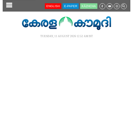
SECTIONS
ENGLISH
E-PAPER
KĀZHCHA
HOME
LATEST
TUESDAY, 11 AUGUST 2026 12.52 AM IST
AUDIO
NOTIFIED NEWS
POLL
KERALA
LOCAL
NEWS 360
CASE DIARY