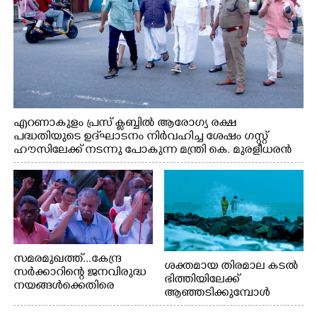
എറണാകുളം പ്രസ് ക്ലബ്ബിൽ ആരോഗ്യ രക്ഷ
പദ്ധതിയുടെ ഉദ്‌ഘാടനം നിർവഹിച്ച ശേഷം ഗസ്റ്റ്
ഹൗസിലേക്ക് നടന്നു പോകുന്ന മന്ത്രി കെ. മുരളീധരൻ
സമരമുഖത്ത്...കേന്ദ്ര
ശക്തമായ തിരമാല കടൽ
സർക്കാറിന്റെ ജനവിരുദ്ധ
ഭിത്തിയിലേക്ക്
നയങ്ങൾക്കെതിരെ
ആഞ്ഞടിക്കുമ്പോൾ
എറണാകുളം ബോട്ട് ജെട്ടി
അപകടകരമായ രീതിയിൽ
ബി.എസ്.എൻ.എൽ