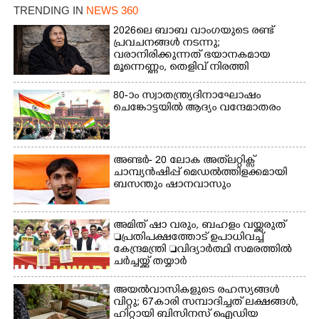
മീൻ പിടിക്കുന്ന
ഓഫീസിനു മുന്നിൽ
TRENDING IN
NEWS 360
യുവാക്കൾ. ഞാറയ്ക്കൽ
കർഷക തൊഴിലാളി
ബീച്ചിൽ നിന്നുള്ള കാഴ്ച്ച
2026ലെ ബാബ വാംഗയുടെ രണ്ട്
സംയുക്ത സമര സമിതി
പ്രവചനങ്ങൾ നടന്നു;
സംഘടിപ്പിച്ച ജയിൽ
വരാനിരിക്കുന്നത് ഭയാനകമായ
നിറയ്ക്കൽ സമരത്തിൽ
മൂന്നെണ്ണം, തെളിവ് നിരത്തി
പങ്കെടുത്തുകൊണ്ട്
അനുയായികൾ
മുദ്രാവാക്യം വിളിക്കുന്ന
80-ാം സ്വാതന്ത്ര്യദിനാഘോഷം
മുൻ മന്ത്രി എസ്. ശർമ്മ
ചെങ്കോട്ടയിൽ ആദ്യം വന്ദേമാതരം
അണ്ടർ- 20 ലോക അത്‌ലറ്റിക്സ്
ചാമ്പ്യൻഷിപ്പ് മെഡൽത്തിളക്കമായി
ബസന്തും ഷാനവാസും
അമിത് ഷാ വരും, ബഹളം വയ്ക്കരുത്
പ്രതിപക്ഷത്തോട് ഉപാധിവച്ച്
കേന്ദ്രമന്ത്രി വിദ്യാർത്ഥി സമരത്തിൽ
ചർച്ചയ്ക്ക് തയ്യാർ
അയൽവാസികളുടെ രഹസ്യങ്ങൾ
വിറ്റു; 67കാരി സമ്പാദിച്ചത് ലക്ഷങ്ങൾ,
ഹിറ്റായി ബിസിനസ് ഐഡിയ