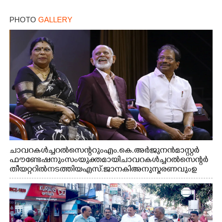
PHOTO
GALLERY
ചാവറ കൾച്ചറൽ സെന്ററും എം.കെ. അർജുനൻ മാസ്റ്റർ
ഫൗണ്ടേഷനും സംയുക്തമായി ചാവറ കൾച്ചറൽ സെന്റർ
തീയറ്ററിൽ നടത്തിയ എസ്. ജാനകി അനുസ്മരണവും ഉ
ദ്ഘാടനം ചെയ്യാനെത്തിയ സംഗീത സംവിധായകൻ ജെറി
അമൽദേവ്, ഗായിക ജെൻസി, എം.കെ. അർജുനൻ
ഫൗണ്ടേഷൻ ചെയർമാൻ ഡോ. രാധാകൃഷ്ണൻ എന്നിവർ