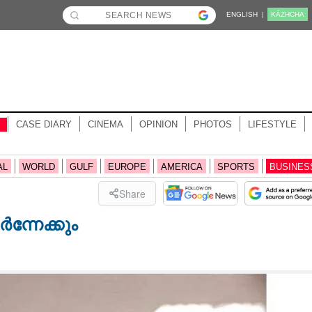
ENGLISH |
KĀZHCHA
CASE DIARY
CINEMA
OPINION
PHOTOS
LIFESTYLE
AL
WORLD
GULF
EUROPE
AMERICA
SPORTS
BUSINES
Share
ർന്നേക്കും