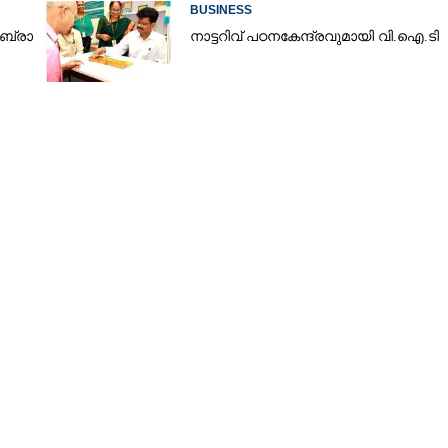
സീസണിൽ കനത്ത തിരിച്ചടി
BUSINESS
​ ബ്രാ​
നാ​ട്ട​റി​വ് ​പ​ഠ​ന​കേ​ന്ദ്ര​വു​മാ​യി​ ​വി.​ഐ.​ടി