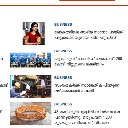
BUSINESS
ലോകത്തിലെ ആദ്യ നാനോ പായ്ക്ക്
പുട്ടുപൊടിയുമായി ഫിറ ഫുഡ്‌സ്
BUSINESS
ല,
യു.​ജി.​എ​സ് ​ഗോ​ൾ​ഡ് ​ലോണിന് 1200​ ​
Share this link
കോ​ടി​ ​വി​റ്റു​വ​ര​വ് ​ല​ക്ഷ്യ​ം
BUSINESS
ോടി
സംരംഭകർക്ക് സാങ്കേതിക പിന്തുണ
ലഭ്യമാക്കാൻ പദ്ധതി
Copy Link
BUSINESS
 കമ്മി കുതിച്ചുയർന്നേക്കും
്
48 മണിക്കൂറിനുള്ളിൽ സ്വർണവില
പറന്നുയർന്നു; ഒരു പവന് 4,200
രൂപയുടെ വർദ്ധനവ്, വിവാഹ