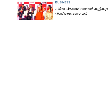
BUSINESS
പ്രി​യ​ ​പ്ര​കാ​ശ് ​വാ​ര്യർ കു​ട്ടി​കൂ​റ​ 
ൻ​ഡ് ​അം​ബാ​സ​ഡ​ർ