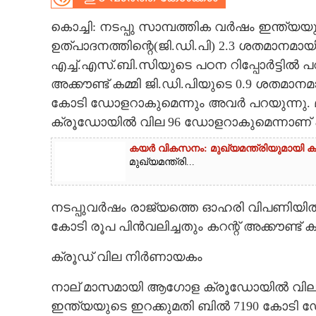
CARTOONS
കൊച്ചി: നടപ്പു സാമ്പത്തിക വർഷം ഇന്ത്യയു
ഉത്പാദനത്തിന്റെ(ജി.ഡി.പി) 2.3 ശതമാന
എച്ച്.എസ്.ബി.സിയുടെ പഠന റിപ്പോർട്ടിൽ 
LITERATURE
അക്കൗണ്ട് കമ്മി ജി.ഡി.പിയുടെ 0.9 ശതമാനമ
കോടി ഡോളറാകുമെന്നും അവർ പറയുന്നു. 
ZOOM
ക്രൂഡോയിൽ വില 96 ഡോളറാകുമെന്നാണ് 
CONTACT US
കയർ വികസനം: മുഖ്യമന്ത്രിയുമായി കയറ
മുഖ്യമന്ത്രി...
നടപ്പുവർഷം രാജ്യത്തെ ഓഹരി വിപണിയിൽ 
കോടി രൂപ പിൻവലിച്ചതും കറന്റ് അക്കൗണ്ട് 
ക്രൂഡ് വില നിർണായകം
നാല് മാസമായി ആഗോള ക്രൂഡോയിൽ വില 
ഇന്ത്യയുടെ ഇറക്കുമതി ബിൽ 7190 കോടി ഡ