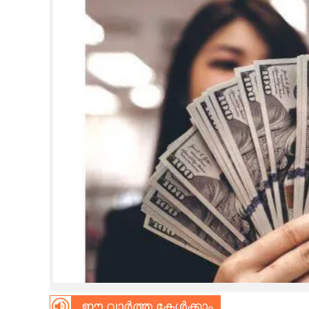
CINEMA
OPINION
PHOTOS
LIFESTYLE
SPIRITUAL
INFO+
ART
ASTRO
ഈ വാർത്ത കേൾക്കാം