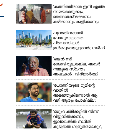
'കത്തിത്തീരാൻ ഇനി എത്ര
സമയമെടുക്കും,
ഞങ്ങൾക്ക് ഭക്ഷണം
കഴിക്കാനും കുളിക്കാനും
ഉള്ളതാണ്': അച്ഛന്റെ
സംസ്കാരചടങ്ങിനിടെ
പുറത്തിറങ്ങാൻ
മക്കൾ
പോലുമാകാതെ
പ്രവാസികൾ
ഉൾപ്പെടെയുള്ളവർ; ഗൾഫ്
×
രാജ്യത്ത് സ്ഥിതി രൂക്ഷം
'ജെൻ സി
ദേശവിരുദ്ധരല്ല, അവർ
നമ്മുടെ സ്വന്തം
ആളുകൾ', വിദ്യാർത്ഥി
പ്രക്ഷോഭത്തെ പിന്തുണച്ച്
ആർഎസ്‌എസ് മേധാവി
'ധോണിയുടെ റൂമിന്റെ
വാതിൽ
അടഞ്ഞുകിടന്നാൽ ആ
വഴി ആരും പോകില്ല';
കാരണം വെളിപ്പെടുത്തി
മുൻ താരം
'ബുംറ ക്രിക്കറ്റിൽ നിന്ന്
വിട്ടുനിൽക്കണം,
ഇല്ലെങ്കിൽ സ്ഥിതി
കൂടുതൽ ഗുരുതരമാകും';
മുന്നറിയിപ്പുമായി മുൻ