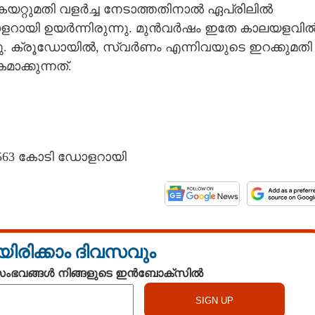
യറ്റുമതി വളർച്ച നേടാത്തതിനാൽ ഏപ്രിലിൽ
ഡോളറായി ഉയർന്നിരുന്നു. മുൻവർഷം ഇതേ കാലയളവി
്നു. ക്രൂഡോയിൽ, സ്വർണം എന്നിവയുടെ ഇറക്കുമതി
ക്കുന്നത്.
563 കോടി ഡോളറായി
യിരിക്കാം ദിവസവും
 സംഭവങ്ങൾ നിങ്ങളുടെ ഇൻബോക്സിൽ