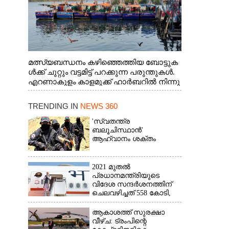
മത്സ്യബന്ധനം കഴിഞ്ഞെത്തിയ ബോട്ടുക
ൾക്ക് ചുറ്റും വട്ടമിട്ട് പറക്കുന്ന പരുന്തുകൾ.
എറണാകുളം കാളമുക്ക് ഹാർബറിൽ നിന്നു
ള്ള കാഴ്ച
TRENDING IN
NEWS 360
'സ്വതന്ത്ര
ബലൂചിസ്ഥാൻ'
ആഹ്വാനം ശക്തം
2021 മുതൽ
പ്രധാനമന്ത്രിയുടെ
വിദേശ സന്ദർശനത്തിന്
ചെലവഴിച്ചത് 558 കോടി,
രാജ്യത്തെത്തിയത് 381.8
ബില്യൺ ഡോളറിന്റെ
ആകാശത്ത് സുരക്ഷാ
നിക്ഷേപം
വീഴ്‌ച: ട്രംപിന്റെ