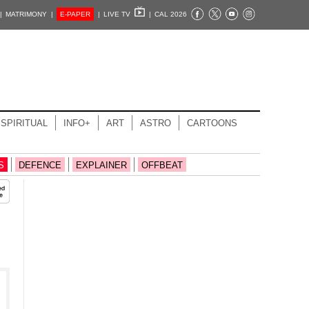
|
MATRIMONY |
E-PAPER
|
LIVE TV
|
CAL 2026
SPIRITUAL
INFO+
ART
ASTRO
CARTOONS
S
DEFENCE
EXPLAINER
OFFBEAT