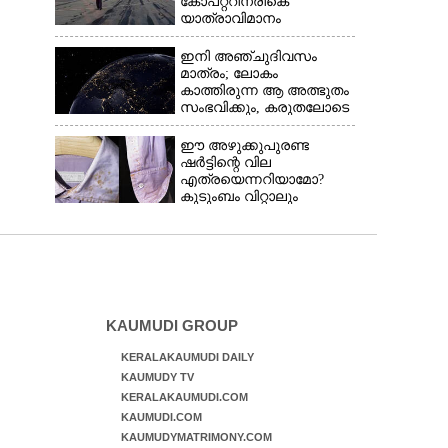
കോ‌പ്‌റ്ററിനരികെ
യാത്രാവിമാനം
ഇനി അഞ്ചുദിവസം
മാത്രം; ലോകം
കാത്തിരുന്ന ആ അത്ഭുതം
സംഭവിക്കും, കരുതലോടെ
വിദഗ്ധർ
ഈ അഴുക്കുപുരണ്ട
ഷർട്ടിന്റെ വില
എത്രയെന്നറിയാമോ?
കുടുംബം വിറ്റാലും
വാങ്ങാനാകില്ല
KAUMUDI GROUP
KERALAKAUMUDI DAILY
KAUMUDY TV
KERALAKAUMUDI.COM
KAUMUDI.COM
KAUMUDYMATRIMONY.COM