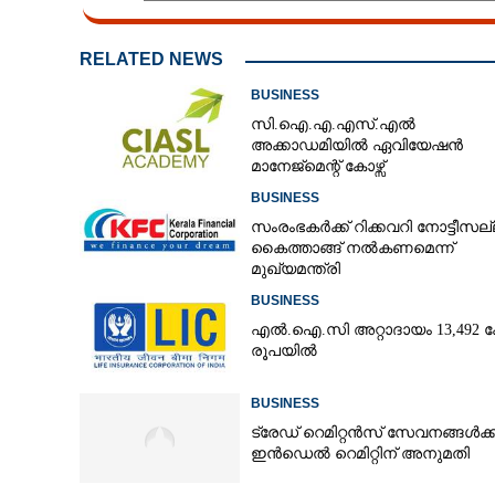
RELATED NEWS
BUSINESS
സി.ഐ.എ.എസ്.എൽ
അക്കാഡമിയിൽ ഏവിയേഷൻ
മാനേജ്മെന്റ് കോഴ്സ്
BUSINESS
സംരംഭകർക്ക് റിക്കവറി നോട്ടീസല്
കൈത്താങ്ങ് നൽകണമെന്ന്
മുഖ്യമന്ത്രി
BUSINESS
എൽ.ഐ.സി അറ്റാദായം 13,492 ക
രൂപയിൽ
BUSINESS
കറന്റ് അക്കൗണ്ട്
ട്രേഡ് റെമിറ്റൻസ് സേവനങ്ങൾക്ക
ഇൻഡെൽ റെമിറ്റിന് അനുമതി