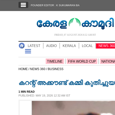
SECTIONS
FOUNDER EDITOR : K SUKUMARAN BA
HOME
LATEST
AUDIO
FRIDAY, 07 AUGUST 2026 8.52 AM IST
NOTIFIED NEWS
LATEST
AUDIO
KERALA
LOCAL
NEWS 360
POLL
KERALA
TIMELINE
FIFA WORLD CUP
NATION
HOME /
NEWS 360 /
BUSINESS
LOCAL
കറന്റ് അക്കൗണ്ട് കമ്മി കുതിച്ചുയ
NEWS 360
1 MIN READ
PUBLISHED: MAY 19, 2026 12:32 AM IST
CASE DIARY