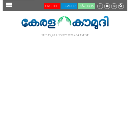
SECTIONS
ENGLISH
E-PAPER
KĀZHCHA
HOME
LATEST
FRIDAY, 07 AUGUST 2026 4.34 AM IST
AUDIO
NOTIFIED NEWS
POLL
KERALA
LOCAL
NEWS 360
CASE DIARY