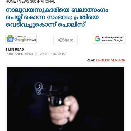
HOME /
NEWS 360 /
NATIONAL
CINEMA
നാലുവയസുകാരിയെ ബലാത്സംഗം
ചെയ്ത് കൊന്ന സംഭവം; പ്രതിയെ
OPINION
വെടിവച്ചുകൊന്ന് പൊലീസ്
PHOTOS
Share
1 MIN READ
PUBLISHED: APRIL 20, 2026 10:16 AM IST
LIFESTYLE
READ
ENGLISH VERSION
SPIRITUAL
INFO+
ART
ASTRO