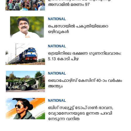
അസാമിൽ മരണം 97
NATIONAL
പെസോയിൽ പകുതിയിലേറെ
ഒഴിവുകൾ
NATIONAL
ട്രെയിനിലെ ഭക്ഷണ ഗുണനിലവാരം:
5.13 കോടി പിഴ
NATIONAL
ബൊഫോഴ്സ് കേസിന് 40-ാം വ‌ർഷം
അന്ത്യം
NATIONAL
ബിഗ് സല്യൂട്ട് ടോപ് ഗൺ ഭാവന,​
വ്യോമസേനയുടെ ഉന്നത പദവി
നേടുന്ന വനിത