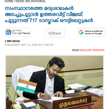
HOME /
NEWS 360 /
NATIONAL
CINEMA
സംസ്ഥാനത്തെ മദ്യശാലകൾ
അടച്ചുപൂട്ടാൻ ഉത്തരവിട്ട് വിജയ്;
OPINION
പൂട്ടുന്നത് 717 ടാസ്മാക് ഔട്ട്‌ലെറ്റുകൾ
PHOTOS
Share
1 MIN READ
PUBLISHED: MAY 12, 2026 09:17 AM IST
LIFESTYLE
READ
ENGLISH VERSION
SPIRITUAL
INFO+
ART
ASTRO