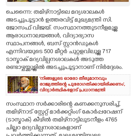
CARTOONS
ചെന്നൈ: തമിഴ്‌നാട്ടിലെ മദ്യശാലകൾ
അടച്ചുപൂട്ടാൻ ഉത്തരവിട്ട് മുഖ്യമന്ത്രി സി.
ജോസഫ് വിജയ്. സംസ്ഥാനത്തുടനീളമുള്ള
LITERATURE
ആരാധനാലയങ്ങൾ, വിദ്യാഭ്യാസ
സ്ഥാപനങ്ങൾ, ബസ് സ്റ്റാൻഡുകൾ
ZOOM
എന്നിവയുടെ 500 മീറ്റർ ചുറ്റളവിലുള്ള 717
ടാസ്മാക് മദ്യവില്പനശാലകൾ അടുത്ത
CONTACT US
രണ്ടാഴ്ചയ്ക്കുള്ളിൽ അടച്ചുപൂട്ടാനാണ് നിർദ്ദേശം.
'നിങ്ങളുടെ ഓരോ തീരുമാനവും
രാജ്യത്തിന്റെ പുരോഗതിക്കായിരിക്കണം',​
വിദ്യാർത്ഥികളോട് പ്രധാനമന്ത്രി
സംസ്ഥാന സർക്കാരിന്റെ കണക്കനുസരിച്ച്,
തമിഴ്‌നാട് സ്റ്റേറ്റ് മാർക്കറ്റിംഗ് കോർപ്പറേഷന്
(ടാസ്മാക്) കീഴിൽ തമിഴ്‌നാട്ടിലുടനീളം 4765
ചില്ലറ മദ്യവില്പനശാലകളാണ്