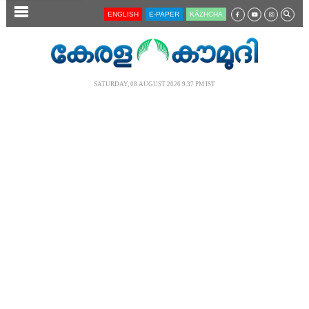
SECTIONS
ENGLISH
E-PAPER
KĀZHCHA
HOME
LATEST
SATURDAY, 08 AUGUST 2026 9.37 PM IST
AUDIO
NOTIFIED NEWS
POLL
KERALA
LOCAL
NEWS 360
CASE DIARY