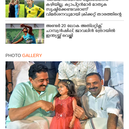
‘അവിഹിതബന്ധം പുലർത്താൻ
കഴിയില്ല,​ ക്യാപ്റ്റൻമാർ മാതൃക
സൃഷ്ടിക്കേണ്ടവരാണ്'
വിമർശനവുമായി ക്രിക്കറ്റ് താരത്തിന്റെ
ഭാര്യ
അണ്ടർ 20 ലോക അത്‌ലറ്റിക്സ്
ചാമ്പ്യൻഷിപ്പ്; ജാവലിൻ ത്രോയിൽ
ഇന്ത്യയ്ക്ക് വെള്ളി
PHOTO
GALLERY