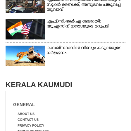
എത്തിയത് ലക്ഷങ്ങൾ വിലമതിക്കുന്ന
സൂപ്പർ ബൈക്ക്,​ അനുഭവം പങ്കുവച്ച്
യുവാവ്
എഫ്.സി.ആർ.എ ഭേദഗതി:
യു.എസിന് ഇന്ത്യയുടെ മറുപടി
കസഖ്‌സ്ഥാനിൽ വീണ്ടും കടുവയുടെ
ഗർജ്ജനം
KERALA KAUMUDI
GENERAL
ABOUT US
CONTACT US
PRIVACY POLICY