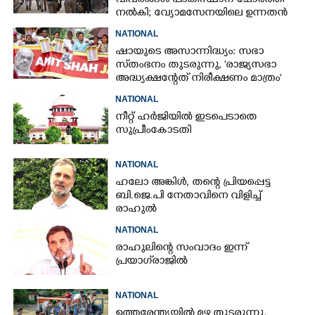
വിവരങ്ങൾ പാകിസ്ഥാന് ചോ‌ർത്തി
നൽകി; വ്യോമസേനയിലെ ഉന്നതൻ
അറസ്റ്റിൽ
NATIONAL
ഷായുടെ അസാന്നിദ്ധ്യം: സഭാ
സ്‌തംഭനം തുടരുന്നു, 'രാജ്യസഭാ
അദ്ധ്യക്ഷന്റേത് നിരീക്ഷണം മാത്രം'
NATIONAL
നീറ്റ് ഹർജിയിൽ ഇടപെടാതെ
സുപ്രീംകോടതി
NATIONAL
ഹലോ അങ്കിൾ,​ തന്റെ പ്രിയപ്പെട്ട
ബി.ജെ.പി നേതാവിനെ വിളിച്ച്
രാഹുൽ
NATIONAL
രാഹുലിന്റെ സംവാദം ഇന്ന്
പ്രയാഗ്‌രാജിൽ
NATIONAL
ഉത്തരേന്ത്യയിൽ മഴ തുടരുന്നു,​