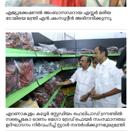
എജ്യുക്കേഷനൽ അംബാസഡറായ എസ്തർ മരിയ
ടോമിയെ മന്ത്രി എൻ.ഷംസുദ്ദീൻ അഭിനന്ദിക്കുന്നു.
എറണാകുളം കലൂർ സ്റ്റേഡിയം ഹെലിപാഡ് ഗ്രൗണ്ടിൽ
സപ്ളൈകോ ഓണം മെഗാ ട്രേഡ് ഫെയർ സംസ്ഥാനതല
ഉദ്ഘാടനം നിർവഹിച്ച് സ്റ്റാൾ സന്ദർശിക്കുന്ന മുഖ്യമന്ത്രി
വി.ഡി. സതീശൻ. മന്ത്രി അനൂപ് ജേക്കബ് സമീപം