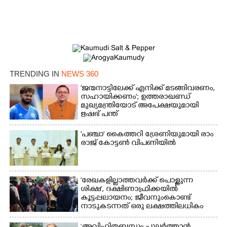
×
Share this link
TRENDING IN
NEWS 360
Copy Link
'ജന്മനാട്ടിലേക്ക് എനിക്ക് മടങ്ങിവരണം,
സഹായിക്കണം'; ഉത്തരാഖണ്ഡ്
മുഖ്യമന്ത്രിയോട് അപേക്ഷയുമായി
ഋഷഭ് പന്ത്
'​പ​ഞ്ചാ​'​ ​കൈ​ത്ത​റി​ ​ശ്രേ​ണി​യു​മാ​യി​ ​രാം​
രാ​ജ് ​കോ​ട്ടൺ വിപണിയിൽ
'രേഖകളില്ലാത്തവർക്ക് പൊള്ളുന്ന
ശിക്ഷ', ദക്ഷിണാഫ്രിക്കയിൽ
കൂട്ടപ്പലായനം; ജീവനുംകൊണ്ട്
നാടുകടന്നത് ഒരു ലക്ഷത്തിലധികം
പേർ