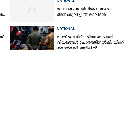
NATIONAL
മണ്ഡല പുനർനിർണയത്തെ
്രം
അനുകൂലിച്ച് അകാലിദൾ
NATIONAL
ത്:
പാക് ഹണിട്രാപ്പിൽ കുടുങ്ങി
വിവരങ്ങൾ ചോർത്തിനൽകി;​ വിംഗ്
കമാൻഡർ ജയിലിൽ