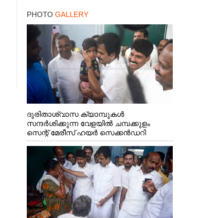
കണ്ടെത്തിയത് ഫിലിം
PHOTO
GALLERY
സിറ്റിയിൽ
ദുരിതാശ്വാസ ക്യാമ്പുകൾ
സന്ദർശിക്കുന്ന വേളയിൽ ചമ്പക്കുളം
സെന്റ് മേരീസ് ഹയർ സെക്കൻഡറി
സ്കൂളിലെ ക്യാമ്പിലെത്തിയ എ.ഐ.സി.സി
ജനറൽ സെക്രട്ടറി കെ.സി
വേണുഗോപാൽ എം.പി കുരുന്നിനെ
എടുത്ത് ലാളിച്ചപ്പോൾ. സഹകരണ-
എക്സൈസ് വകുപ്പ് മന്ത്രി എം. ലിജു,
കൃഷിവകുപ്പ് മന്ത്രി ടി. സിദ്ദിഖ്, റെജി
ചെറിയാൻ എം. എൽ. എ എന്നിവർ സമീപം