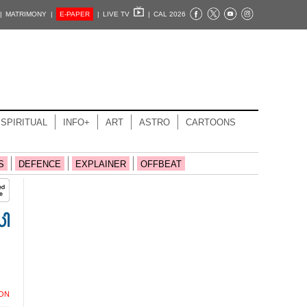
|
MATRIMONY |
E-PAPER
|
LIVE TV
|
CAL 2026
SPIRITUAL
INFO+
ART
ASTRO
CARTOONS
S
DEFENCE
EXPLAINER
OFFBEAT
സി
ION