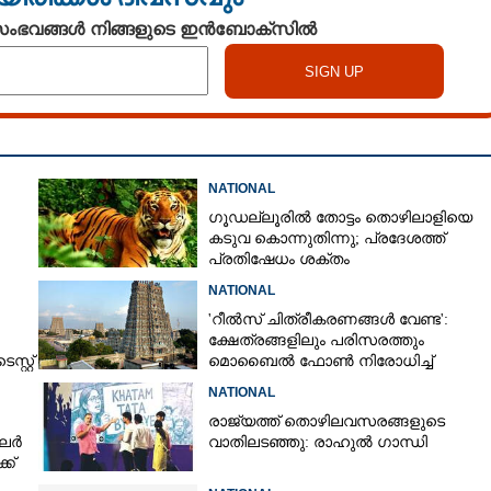
 സംഭവങ്ങൾ നിങ്ങളുടെ ഇൻബോക്സിൽ
NATIONAL
Share this link
ഗൂഡല്ലൂരിൽ തോട്ടം തൊഴിലാളിയെ
കടുവ കൊന്നുതിന്നു; പ്രദേശത്ത്
പ്രതിഷേധം ശക്തം
NATIONAL
'റീൽസ് ചിത്രീകരണങ്ങൾ വേണ്ട':
ക്ഷേത്രങ്ങളിലും പരിസരത്തും
Copy Link
്റ്റ്
മൊബൈൽ ഫോൺ നിരോധിച്ച്
ര ഉറപ്പിച്ച് വിജയ്:
തമിഴ്നാട് സർക്കാർ
വികെ സർക്കാർ, വി സി കെ,
NATIONAL
ൽ 120 തികച്ചു
രാജ്യത്ത് തൊഴിലവസരങ്ങളുടെ
ിലർ
വാതിലടഞ്ഞു: രാഹുൽ ഗാന്ധി
്ക്