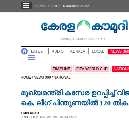
SECTIONS
FOUNDER EDITOR : K SUKUMARAN BA
HOME
LATEST
AUDIO
SUNDAY, 09 AUGUST 2026 5.18 PM IST
NOTIFIED NEWS
LATEST
AUDIO
KERALA
LOCAL
NEWS 360
POLL
KERALA
TIMELINE
FIFA WORLD CUP
NATION
HOME /
NEWS 360 /
NATIONAL
LOCAL
മുഖ്യമന്ത്രി കസേര ഉറപ്പിച്ച് വി
NEWS 360
കെ, ലീഗ് പിന്തുണയിൽ 120 തികച
1 MIN READ
CASE DIARY
PUBLISHED: MAY 09, 2026 04:44 PM IST