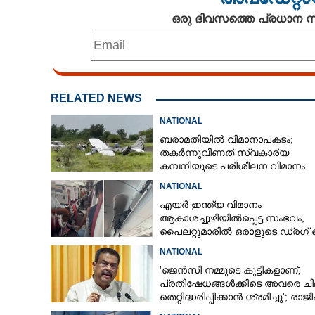
ഒരു ദിവസത്തെ പ്രധാന
RELATED NEWS
NATIONAL
ബരാമതിയിൽ വിമാനാപകടം;
തകർന്നുവീണത് സ്വകാര്യ
കമ്പനിയുടെ പരിശീലന വിമാനം
NATIONAL
എയർ ഇന്ത്യ വിമാനം
ആകാശച്ചുഴിയിൽപ്പെട്ട സംഭവം;
പൈലറ്റുമാരിൽ ഒരാളുടെ ഡ്രഗ് ടെസ
മുഖ്യമന്ത്രി കസേ
ഫലം പോസിറ്റീവ്
തമിഴ്നാട്ടിൽ ടി
NATIONAL
ലീഗ് പിന്തുണയി
'ജെൻസി നമ്മുടെ കുട്ടികളാണ്,
പ്രതിഷേധങ്ങൾക്കിടെ അവരെ ച
തെറ്റിദ്ധരിപ്പിക്കാൻ ശ്രമിച്ചു'; രാജിക
ശേഷം ആദ്യമായി പ്രതികരിച്ച്