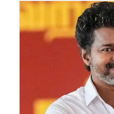
CINEMA
OPINION
PHOTOS
LIFESTYLE
SPIRITUAL
INFO+
ART
ASTRO