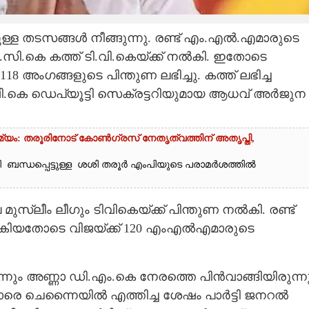
ുള്ള തടസങ്ങൾ നീങ്ങുന്നു. രണ്ട് എം.എൽ.എമാരുടെ
വി.സി.കെ കത്ത് ടി.വി.കെയ്ക്ക് നൽകി. ഇതോടെ
118 അംഗങ്ങളുടെ പിന്തുണ ലഭിച്ചു. കത്ത് ലഭിച്ച
വി.കെ ഡെപ്യൂട്ടി സെക്രട്ടറിയുമായ ആധവ് അർജുന
ം: തരൂരിനോട് കോൺഗ്രസ് നേതൃത്വത്തിന് അതൃപ്തി,
ബന്ധപ്പെട്ടുള്ള ശശി തരൂർ‌ എംപിയുടെ പരാമർശത്തിൽ
മുസ്ലീം ലീഗും ടിവികെയ്ക്ക് പിന്തുണ നൽകി. രണ്ട്
കിയതോടെ വിജയ്ക്ക് 120 എംഎൽഎമാരുടെ
ിന്നും അണ്ണാ ഡി.എം.കെ നേരത്തെ പിൻവാങ്ങിയിരുന്നു
ാരെ ചെന്നൈയിൽ എത്തിച്ച ശേഷം പാർട്ടി ജനറൽ