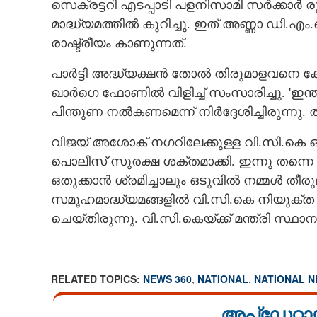
സെക്രട്ടറി എടപ്പാടി പളനിസാമി സർക്കാർ ര
മാദ്ധ്യമത്തിൽ കുറിച്ചു. ഇത് അണ്ണാ ഡി.എ
രാഷ്ട്രീയം കാണുന്നത്.
പാ‌ർട്ടി അദ്ധ്യക്ഷൻ തോൽ തിരുമാളവനെ 
ഖാർഗെ ഫോണിൽ വിളിച്ച് സംസാരിച്ചു. 'ഇന്ത്
പിന്തുണ നൽകണമെന്ന് നിർദ്ദേശിച്ചിരുന്നു. ത
വിജയ് അശോക് നഗറിലേക്കുള്ള വി.സി.കെ ഓ
പൊലീസ് സുരക്ഷ ശക്തമാക്കി. ഇന്നു തന്
ഒതുക്കാൻ ശ്രമിച്ചാലും ഒടുവിൽ നമ്മൾ തീരുമ
സമൂഹമാദ്ധ്യമങ്ങളിൽ വി.സി.കെ നിയുക്ത എ
ചെയ്തിരുന്നു. വി.സി.കെയ്ക്ക് മന്ത്രി 
RELATED TOPICS:
NEWS 360
,
NATIONAL
,
NATIONAL 
അപ്ഡേറ്റാ