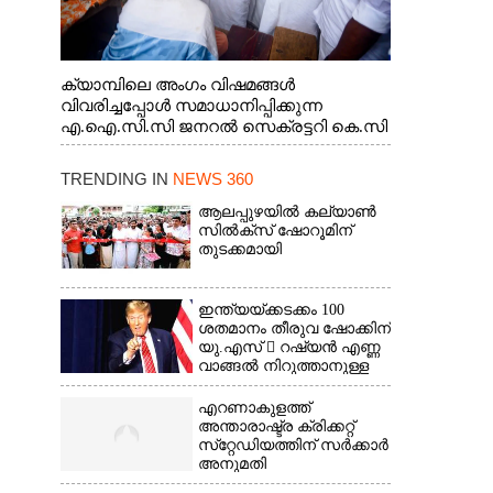
ക്യാമ്പിലെ അംഗം വിഷമങ്ങൾ
വിവരിച്ചപ്പോൾ സമാധാനിപ്പിക്കുന്ന
എ.ഐ.സി.സി ജനറൽ സെക്രട്ടറി കെ.സി
വേണുഗോപാൽ എം.പി. സഹകരണ-
എക്സൈസ് വകുപ്പ് മന്ത്രി എം. ലിജു,
TRENDING IN
NEWS 360
എന്നിവർ
ആലപ്പുഴയിൽ കല്യാൺ
സിൽക്‌സ് ഷോറൂമിന്
തുടക്കമായി
ഇന്ത്യയ്ക്കടക്കം 100
ശതമാനം തീരുവ ഷോക്കിന്
യു.എസ്  റഷ്യൻ എണ്ണ
വാങ്ങൽ നിറുത്താനുള്ള
സമ്മർദ്ദം
എറണാകുളത്ത്
അന്താരാഷ്ട്ര ക്രിക്കറ്റ്
സ്‌റ്റേഡിയത്തിന് സർക്കാർ
അനുമതി