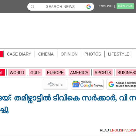
ENGLISH |
KĀZHCHA
CASE DIARY
CINEMA
OPINION
PHOTOS
LIFESTYLE
AL
WORLD
GULF
EUROPE
AMERICA
SPORTS
BUSINES
Share
ജയ്: തമിഴ്നാട്ടിൽ ടിവികെ സർക്കാർ, വി 
്ചു
READ
ENGLISH VERS