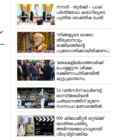
സൗദി - തുർക്കി - പാക്
പ്രതിരോധ കരാറിലൂടെ
പുതിയ ശാക്തിക ചേരി
'നിങ്ങളുടെ ഓരോ
തീരുമാനവും
×
രാജ്യത്തിന്റെ
പുരോഗതിക്കായിരിക്കണം',​
വിദ്യാർത്ഥികളോട്
പ്രധാനമന്ത്രി
'രേഖകളില്ലാത്തവർക്ക്
പൊള്ളുന്ന ശിക്ഷ',
ദക്ഷിണാഫ്രിക്കയിൽ
കൂട്ടപ്പലായനം;
ജീവനുംകൊണ്ട്
നാടുകടന്നത് ഒരു
54 റൺസിന് ഓൾഔട്ട്;
ലക്ഷത്തിലധികം പേർ
ഓസ്‌ട്രേലിയൻ
പര്യടനത്തിന് മുന്നേ
സന്നാഹ മത്സരത്തിൽ
ബംഗ്ലാദേശിന് തിരിച്ചടി,
രണ്ടക്കം കടന്നത്
900 കിലോമീറ്റർ ഒറ്റയ്‌ക്ക്
ഒരേയൊരു താരം
യാത്രചെ‌യ്‌തു,​
അഭിനയമോഹവുമായി
വീടുവിട്ടിറങ്ങിയ
പതിനാറുകാരനെ