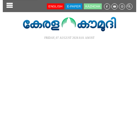
SECTIONS
ENGLISH
E-PAPER
KĀZHCHA
HOME
LATEST
FRIDAY, 07 AUGUST 2026 8.01 AM IST
AUDIO
NOTIFIED NEWS
POLL
KERALA
LOCAL
NEWS 360
CASE DIARY