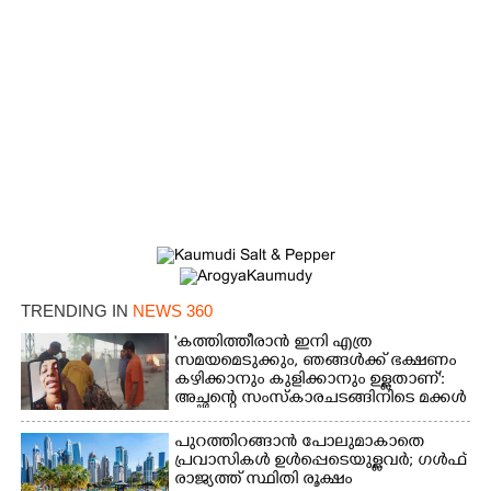
×
Share this link
Copy Link
TRENDING IN
NEWS 360
'കത്തിത്തീരാൻ ഇനി എത്ര
സമയമെടുക്കും, ഞങ്ങൾക്ക് ഭക്ഷണം
കഴിക്കാനും കുളിക്കാനും ഉള്ളതാണ്':
അച്ഛന്റെ സംസ്കാരചടങ്ങിനിടെ മക്കൾ
പുറത്തിറങ്ങാൻ പോലുമാകാതെ
പ്രവാസികൾ ഉൾപ്പെടെയുള്ളവർ; ഗൾഫ്
രാജ്യത്ത് സ്ഥിതി രൂക്ഷം