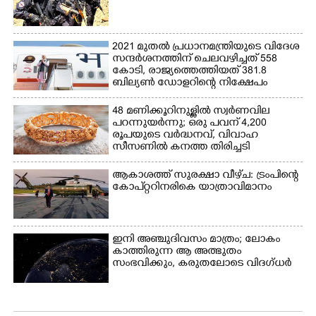
2021 മുതൽ പ്രധാനമന്ത്രിയുടെ വിദേശ
സന്ദർശനത്തിന് ചെലവഴിച്ചത് 558
കോടി, രാജ്യത്തെത്തിയത് 381.8
ബില്യൺ ഡോളറിന്റെ നിക്ഷേപം
48 മണിക്കൂറിനുള്ളിൽ സ്വർണവില
പറന്നുയർന്നു; ഒരു പവന് 4,200
രൂപയുടെ വർദ്ധനവ്, വിവാഹ
സീസണിൽ കനത്ത തിരിച്ചടി
ആകാശത്ത് സുരക്ഷാ വീഴ്‌ച: ട്രംപിന്റെ
കോ‌പ്‌റ്ററിനരികെ യാത്രാവിമാനം
ഇനി അഞ്ചുദിവസം മാത്രം; ലോകം
കാത്തിരുന്ന ആ അത്ഭുതം
സംഭവിക്കും, കരുതലോടെ വിദഗ്ധർ