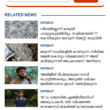
RELATED NEWS
OFFBEAT
വിലയില്ലെന്ന് കരുതി
ചവറ്റുകുട്ടയിലിട്ടു, നഷ്‌ടമായത് 11
കോടിയുടെ ലോട്ടറി ടിക്കറ്റ്; ഒടുവിൽ
ഭാഗ്യം തുണയായി
OFFBEAT
മരുന്ന് ഡപ്പികളിൽ കാണുന്ന സിലിക്ക
ജെൽ കൊടും വിഷമാണോ? അത്
കഴിക്കുന്നത് അപകടമോ? അറിയാം
OFFBEAT
'അഭിജീത് ദീപ്‌കെയുടെ ഭാവി
പൊട്ടിത്തകരും, അടുത്ത വർഷം
ജയിൽവാസം ഉറപ്പ്'; ഞെട്ടിക്കുന്ന
പ്രവചനവുമായി ജ്യോതിഷി
OFFBEAT
18-ാം വയസിൽ എഞ്ചിനീയറിംഗ്
അദ്ധ്യാപകൻ, 306 വർഷത്തെ
റെക്കോഡ് തകർത്ത് കൗമാരക്കാരൻ