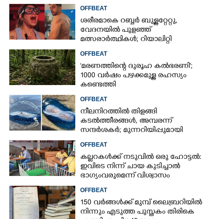
OFFBEAT
ശരീരമാകെ റബ്ബർ ബുള്ളറ്റേറ്റു,
വേദനയിൽ പുളഞ്ഞ്
മത്സരാർത്ഥികൾ; റിയാലിറ്റി
ഷോയ്‌ക്കെതിരെ വ്യാപക വിമർശനം
OFFBEAT
'മരണത്തിന്റെ ദുരൂഹ കൽഭരണി';
1000 വർഷം പഴക്കമുള്ള രഹസ്യം
കണ്ടെത്തി
OFFBEAT
നീലനിറത്തിൽ തിളങ്ങി
കടൽത്തീരങ്ങൾ, അമ്പരന്ന്
സന്ദർശകർ; മുന്നറിയിപ്പുമായി
സമുദ്രവിദഗ്‌ദ്ധ‌ർ
OFFBEAT
കല്ലറകൾക്ക് നടുവിൽ ഒരു ഹോട്ടൽ:
ഇവിടെ നിന്ന് ചായ കുടിച്ചാൽ
ഭാഗ്യംവരുമെന്ന് വിശ്വാസം
OFFBEAT
150 വർങ്ങൾക്ക് മുമ്പ് ലൈബ്രറിയിൽ
നിന്നും എടുത്ത പുസ്തകം തിരികെ