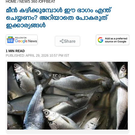
HOME /
NEWS 360 /
OFFBEAT
CINEMA
മീന്‍ കഴിക്കുമ്പോള്‍ ഈ ഭാഗം എന്ത്
ചെയ്യണം? അറിയാതെ പോകരുത്
OPINION
ഇക്കാര്യങ്ങള്‍
PHOTOS
Share
1 MIN READ
PUBLISHED: APRIL 29, 2026 10:57 PM IST
LIFESTYLE
SPIRITUAL
INFO+
ART
ASTRO