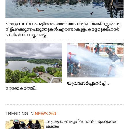
മത്സ്യബന്ധനം കഴിഞ്ഞെത്തിയ ബോട്ടുകൾക്ക് ചുറ്റും വട്ട
മിട്ട് പറക്കുന്ന പരുന്തുകൾ. എറണാകുളം കാളമുക്ക് ഹാർ
ബറിൽ നിന്നുള്ള കാഴ്ച
യുവമോർച്ചമാർച്ച്...
മഴയെകാത്ത്...
TRENDING IN
NEWS 360
'സ്വതന്ത്ര ബലൂചിസ്ഥാൻ' ആഹ്വാനം
ശക്തം