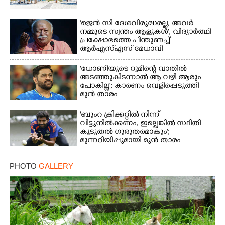
'ജെൻ സി ദേശവിരുദ്ധരല്ല, അവർ
നമ്മുടെ സ്വന്തം ആളുകൾ', വിദ്യാർത്ഥി
പ്രക്ഷോഭത്തെ പിന്തുണച്ച്
ആർഎസ്‌എസ് മേധാവി
'ധോണിയുടെ റൂമിന്റെ വാതിൽ
അടഞ്ഞുകിടന്നാൽ ആ വഴി ആരും
പോകില്ല'; കാരണം വെളിപ്പെടുത്തി
മുൻ താരം
'ബുംറ ക്രിക്കറ്റിൽ നിന്ന്
വിട്ടുനിൽക്കണം, ഇല്ലെങ്കിൽ സ്ഥിതി
കൂടുതൽ ഗുരുതരമാകും';
മുന്നറിയിപ്പുമായി മുൻ താരം
PHOTO
GALLERY