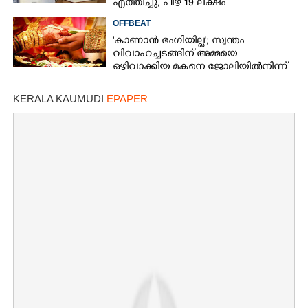
എത്തിച്ചു,​ പിഴ 19 ലക്ഷം
OFFBEAT
'കാണാൻ ഭംഗിയില്ല'; സ്വന്തം
വിവാഹച്ചടങ്ങിന് അമ്മയെ
ഒഴിവാക്കിയ മകനെ ജോലിയിൽനിന്ന്
പുറത്താക്കി
KERALA KAUMUDI
EPAPER