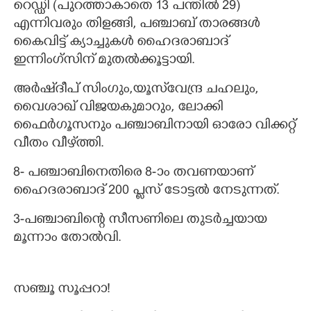
റെഡ്ഡി (പുറത്താകാതെ 13 പന്തിൽ 29)
എന്നിവരും തിളങ്ങി, പ‌ഞ്ചാബ് താരങ്ങൾ
കൈവിട്ട് ക്യാച്ചുകൾ ഹൈദരാബാദ്
ഇന്നിംഗ്സിന് മുതൽക്കൂട്ടായി.
അർഷ്‌ദീപ് സിംഗും,യൂസ്‌വേന്ദ്ര ചഹലും,
വൈശാഖ് വിജയകുമാറും, ലോക്കി
ഫൈർഗൂസനും പ‌ഞ്ചാബിനായി ഓരോ വിക്കറ്റ്
വീതം വീഴ്‌ത്തി.
8- പഞ്ചാബിനെതിരെ 8-ാം തവണയാണ്
ഹൈദരാബാദ് 200 പ്ലസ് ടോട്ടൽ നേടുന്നത്.
3-പ‌ഞ്ചാബിന്റെ സീസണിലെ തുടർച്ചയായ
മൂന്നാം തോൽവി.
സഞ്ചൂ സൂപ്പറാ!