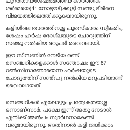
പുറത്തായശേഷമെത്തിയ കാർത്തിക്
ശർമ്മയെ(41 നോട്ടൗട്ട്)ക്കൂട്ടി സഞ്ജു ടീമിനെ
വിജയത്തിലെത്തിക്കുകയായിരുന്നു.
കളിയിലെ താരത്തിനുള്ള പുരസ്കാരം സ്വീകരിച്ച
ശേഷം ഹർഷ ഭോഗ്‌ലയുടെ ചോദ്യത്തിന്
സഞ്ജു നൽകിയ മറുപടി വൈറലായി.
ഈ സീസണിൽ നേടിയ രണ്ട്
സെഞ്ച്വറികളെക്കാൾ സന്തോഷം ഈ 87
റൺസിനാണോയെന്ന ഹർഷയുടെ
ചോദ്യത്തിന് സഞ്ഡു നൽകിയ മറുപടിയാണ്
വൈറലായത്.
സെഞ്ചറികൾ എപ്പോഴും പ്രത്യേകതയുള്ള
ഒന്നാണ്സാർ. പക്ഷേ ഇന്ന് അതു നേടാൻ
എനിക്ക് അൽപം സ്വാർഥനാകേണ്ടി
വരുമായിരുന്നു. അതിനാൽ കളി ജയിക്കാം