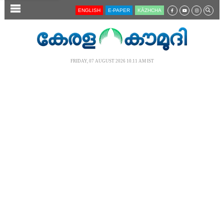
SECTIONS
ENGLISH
E-PAPER
KĀZHCHA
HOME
LATEST
FRIDAY, 07 AUGUST 2026 10.11 AM IST
AUDIO
NOTIFIED NEWS
POLL
KERALA
LOCAL
NEWS 360
CASE DIARY