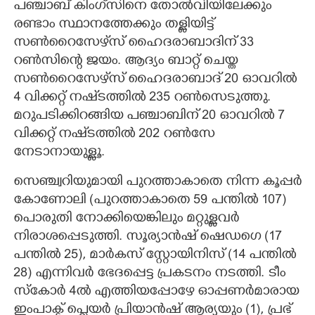
പഞ്ചാബ് കിംഗ്‌സിനെ തോൽവിയിലേക്കും
രണ്ടാം സ്ഥാനത്തേക്കും തള്ളിയിട്ട്
CARTOONS
സൺറൈസേഴ്‌സ് ഹൈദരാബാദിന് 33
റൺസിന്റെ ജയം. ആദ്യം ബാറ്റ് ചെയ്ത
LITERATURE
സൺറൈസേഴ്‌സ് ഹൈദരാബാദ് 20 ഓവറിൽ
4 വിക്കറ്റ് നഷ്‌ടത്തിൽ 235 റൺസെടുത്തു.
ZOOM
മറുപടിക്കിറങ്ങിയ പഞ്ചാബിന് 20 ഓവറിൽ 7
വിക്കറ്റ് നഷ്‌ടത്തിൽ 202 റൺസേ
CONTACT US
നേടാനായുള്ളൂ.
സെഞ്ച്വറിയുമായി പുറത്താകാതെ നിന്ന കൂപ്പർ
കോണോലി (പുറത്താകാതെ 59 പന്തിൽ 107)
പൊരുതി നോക്കിയെങ്കിലും മറ്റുള്ളവർ
നിരാശപ്പെടുത്തി. സൂര്യാൻഷ് ഷെഡഗെ (17
പന്തിൽ 25), മാർകസ് സ്റ്റോയിനിസ് (14 പന്തിൽ
28) എന്നിവർ ഭേദപ്പെട്ട പ്രകടനം നടത്തി. ടീം
സ്കോർ 4ൽ എത്തിയപ്പോഴേ ഓപ്പണർമാരായ
ഇംപാക്ട് പ്ലെയർ പ്രിയാൻഷ് ആര്യയും (1), പ്രഭ്