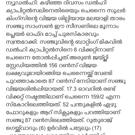
ന്യൂഡൽഹി: കഴി‌ഞ്ഞ ദിവസം ഡൽഹി
ക്യാപിറ്റൽസലിനെതിരെയും ചെന്നൈ സൂപ്പർ
കിംഗ്‌സിന്റെ വിജയ ശില്പിയായ മലയാളി താരം
സഞ്ജു സാംസൺ ഈ സീസണിലെ മൂന്നാം
പ്ലെയർ ഓഫ്ദ മാച്ച് പുരസ്കാരവും
സ്വന്തമാക്കി. സഞ്ജുവിന്റെ ബാറ്റിംഗ് മികവിൽ
ഡൽഹി ക്യാപിറ്റൽസിനെ 8 വിക്കറ്റിനാണ്
ചെന്നൈ തോൽപ്പിച്ചത്.അരുൺ ജയ്റ്റ്ലി
സ്റ്റേഡിയത്തിൽ 156 റൺസ് വിജയ
ലക്ഷ്യവുമായിറങ്ങിയ ചെന്നൈയ്ക്ക് വേണ്ടി
പുറത്താകാതെ 87 റൺസ് നേടിയാണ് സഞ്ജു
വിജയശിൽപ്പിയായത്. 17.3 ഓവറിൽ രണ്ട്
വിക്കറ്റ് നഷ്ടത്തിലാണ് ചെന്നൈ 159/2 എന്ന
സ്കോറിലെത്തിയത്. 52 പന്തുകളിൽ ഏഴു
ഫോറുകളും ആറ് സിക്സുകളും പറത്തിയാണ്
സഞ്ജു 87 റൺസിലെത്തിയത്. റുതുരാജ്
ഗെയ്ക്ക്‌വാദും (6) ഉർവിൽ പട്ടേലും (17)