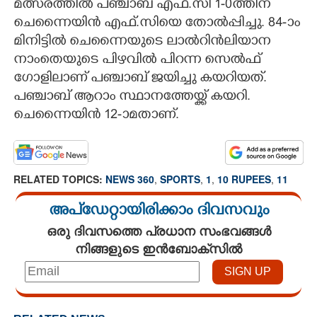
മത്സരത്തിൽ പ‌‌ഞ്ചാബ് എഫ്.സി 1-0ത്തിന്
ചെന്നൈയിൻ എഫ്.സിയെ തോൽപ്പിച്ചു. 84-ാം
മിനിട്ടിൽ ചെന്നൈയുടെ ലാൽറിൻലിയാന
നാംതെയുടെ പിഴവിൽ പിറന്ന സെൽഫ്
ഗോളിലാണ് പഞ്ചാബ് ജയിച്ചു കയറിയത്.
പ‌ഞ്ചാബ് ആറാം സ്ഥാനത്തേയ്ക്ക് കയറി.
ചെന്നൈയിൻ 12-ാമതാണ്.
RELATED TOPICS:
NEWS 360
,
SPORTS
,
1
,
10 RUPEES
,
11
അപ്ഡേറ്റായിരിക്കാം ദിവസവും
ഒരു ദിവസത്തെ പ്രധാന സംഭവങ്ങൾ
നിങ്ങളുടെ ഇൻബോക്സിൽ