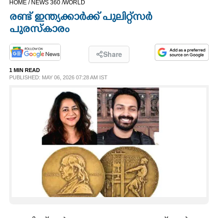
HOME /
NEWS 360 /
WORLD
CINEMA
രണ്ട് ഇന്ത്യക്കാർക്ക് പുലിറ്റ്സർ
പുരസ്കാരം
OPINION
Share
PHOTOS
1 MIN READ
PUBLISHED: MAY 06, 2026 07:28 AM IST
LIFESTYLE
SPIRITUAL
INFO+
ART
ASTRO