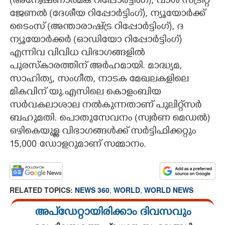
(അന്വേഷണാത്മക റിപ്പോർട്ടിംഗ്), വാൾ സ്ട്രീറ്റ്
ജേണൽ (ദേശീയ റിപ്പോർട്ടിംഗ്), ന്യൂയോർക്ക്
ടൈംസ് (അന്താരാഷ്ട്ര റിപ്പോർട്ടിംഗ്), ദ
ന്യൂയോർക്കർ (ഓഡിയോ റിപ്പോർട്ടിംഗ്)
എന്നിവ വിവിധ വിഭാഗങ്ങളിൽ
പുരസ്കാരത്തിന് അർഹമായി. മാദ്ധ്യമ,
സാഹിത്യ, സംഗീത, നാടക മേഖലകളിലെ
മികവിന് യു.എസിലെ കൊളംബിയ
സർവകലാശാല നൽകുന്നതാണ് പുലി​റ്റ്സർ
ബഹുമതി. പൊതുസേവനം (സ്വർണ മെഡൽ)
ഒഴികെയുള്ള വിഭാഗങ്ങൾക്ക് സർട്ടിഫിക്കറ്റും
15,000 ഡോളറുമാണ് സമ്മാനം.
RELATED TOPICS:
NEWS 360
,
WORLD
,
WORLD NEWS
അപ്ഡേറ്റായിരിക്കാം ദിവസവും