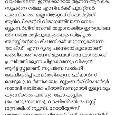
വാഷിംഗ്ടൺ: ഇന്ത്യക്കാരായ ആനന്ദ് ആർ.കെ,
സുപർണ ശർമ്മ എന്നിവർക്ക് പുലി​റ്റ്സർ
CARTOONS
പുരസ്കാരം. ഇല്ലസ്ട്രേറ്റഡ് റിപ്പോർട്ടിംഗ്
ആൻഡ് കമന്ററി വിഭാഗത്തിലാണ് നേട്ടം.
LITERATURE
ബ്ലൂംബർഗിന് വേണ്ടി തയ്യാറാക്കിയ ഇന്ത്യയിലെ
സൈബർ തട്ടിപ്പുകളുടെയും ഡിജിറ്റൽ
ZOOM
അറസ്റ്റിന്റെയും ഭീഷണികൾ തുറന്നുകാട്ടുന്ന
'ട്രാപ്പ്ഡ് ' എന്ന ദൃശ്യ പരമ്പരയിലൂടെയാണ്
CONTACT US
അംഗീകാരം. ആനന്ദ് മുംബയ് ആസ്ഥാനമാക്കി
പ്രവർത്തിക്കുന്ന ചിത്രകാരനും വിഷ്വൽ
ആർട്ടിസ്റ്റുമാണ്. സുപർണ ഡൽഹി
കേന്ദ്രീകരിച്ച് പ്രവർത്തിക്കുന്ന ഫ്രീലാൻസ്
മാദ്ധ്യമ പ്രവർത്തകയും. ബ്ലൂംബർഗ് റിപ്പോർട്ടർ
നതാലി ഒബീകോ പിയേഴ്സണുമായി ഇരുവരും
പുരസ്കാരം പങ്കിടും. പ്രോ പബ്ലിക
(പൊതുസേവനം), വാഷിംഗ്ടൺ പോസ്റ്റ്
(ബ്രേക്കിംഗ് ന്യൂസ്), റോയിട്ടേഴ്സ്