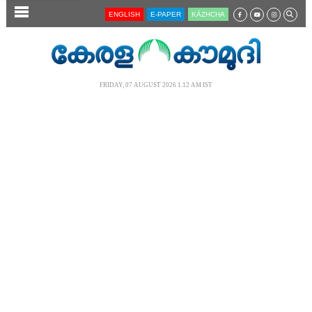
SECTIONS
ENGLISH
E-PAPER
KĀZHCHA
HOME
LATEST
FRIDAY, 07 AUGUST 2026 1.12 AM IST
AUDIO
NOTIFIED NEWS
POLL
KERALA
LOCAL
NEWS 360
CASE DIARY