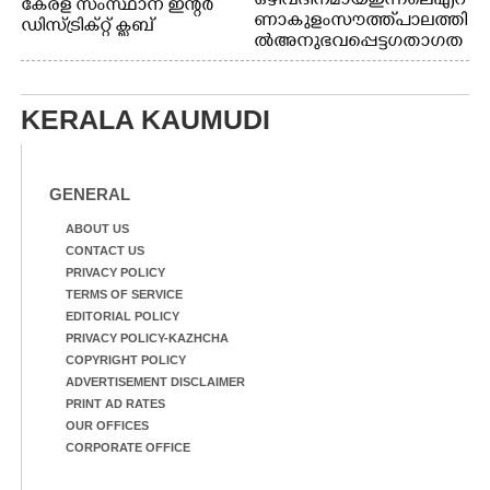
ഒഴിവ് ദിനമായ ഇന്നലെ എറ
കേരള സംസ്ഥാന ഇന്റർ
ണാകുളം സൗത്ത് പാലത്തി
ഡിസ്ട്രിക്റ്റ് ക്ലബ്
ൽ അനുഭവപ്പെട്ട ഗതാഗത
അത്‌ലറ്റിക്
ക്കുരുക്ക്
ചാമ്പ്യൻഷിപ്പിൽ അണ്ടർ
20 ആൺകുട്ടികളുടെ 200
മീറ്റർ ഓട്ടം ഫൈനൽ
KERALA KAUMUDI
മത്സരത്തിനിടെ സിന്തറ്റിക്
ട്രാക്കിന് കുറുകെ ഓടുന്ന
നായകൾ.
GENERAL
ABOUT US
CONTACT US
PRIVACY POLICY
TERMS OF SERVICE
EDITORIAL POLICY
PRIVACY POLICY-KAZHCHA
COPYRIGHT POLICY
ADVERTISEMENT DISCLAIMER
PRINT AD RATES
OUR OFFICES
CORPORATE OFFICE