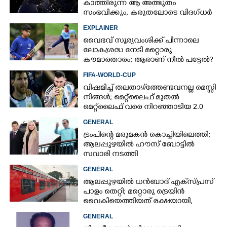
കാത്തിരുന്ന ആ അത്ഭുതം
സംഭവിക്കും, കരുതലോടെ വിദഗ്ധർ
EXPLAINER
വൈഭവ് സൂര്യവംശിക്ക് പിന്നാലെ
ലോകശ്രദ്ധ നേടി മറ്റൊരു
കൗമാരതാരം; ആരാണ് നീൽ പട്ടേൽ?
FIFA-WORLD-CUP
വിഷമിച്ച് തലതാഴ്‌ത്തേണ്ടവനല്ല മെസ്സി
നിങ്ങള്‍; മെറ്റ്‌ലൈഫ് മുതല്‍
മെറ്റ്‌ലൈഫ് വരെ നിറഞ്ഞാടിയ 2.0
GENERAL
ട്രംപിന്റെ മരുമകൻ കൊച്ചിയിലെത്തി;
ആലപ്പുഴയിൽ ഹൗസ് ബോട്ടിൽ
സവാരി നടത്തി
GENERAL
ആലപ്പുഴയിൽ ധൻബാദ് എക്‌സ്പ്രസ്
പാളം തെറ്റി; മറ്റൊരു ട്രെയിൻ
വൈകിയെത്തിയത് രക്ഷയായി,
ഒഴിവായത് വൻ ദുരന്തം
GENERAL