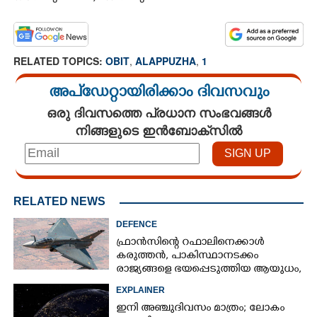
RELATED TOPICS:
OBIT
,
ALAPPUZHA
,
1
അപ്ഡേറ്റായിരിക്കാം ദിവസവും
ഒരു ദിവസത്തെ പ്രധാന സംഭവങ്ങൾ
നിങ്ങളുടെ ഇൻബോക്സിൽ
RELATED NEWS
DEFENCE
ഫ്രാൻസിന്റെ റഫാലിനെക്കാൾ
കരുത്തൻ,​ പാകിസ്ഥാനടക്കം
രാജ്യങ്ങളെ ഭയപ്പെടുത്തിയ ആയുധം,​
ഇന്ത്യ നിർമ്മിച്ച എണ്ണം 100ലേക്ക്
EXPLAINER
ഇനി അഞ്ചുദിവസം മാത്രം; ലോകം