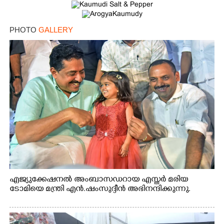
PHOTO
GALLERY
എജ്യുക്കേഷനൽ അംബാസഡറായ എസ്തർ മരിയ
ടോമിയെ മന്ത്രി എൻ.ഷംസുദ്ദീൻ അഭിനന്ദിക്കുന്നു.