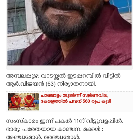
CARTOONS
LITERATURE
ZOOM
CONTACT US
അമ്പലപ്പുഴ: വാടയ്ക്കൽ ഇടപ്പറമ്പിൽ വീട്ടിൽ
ആർ.വിജയൻ (63) നിര്യാതനായി.
ചാഞ്ചാട്ടം തുടർന്ന് സ്വർണവില,
കേരളത്തിൽ പവന് 560 രൂപ കൂടി
സംസ്കാരം ഇന്ന് പകൽ 11ന് വീട്ടുവളപ്പിൽ.
ഭാര്യ: പരേതയായ കാഞ്ചന. മക്കൾ :
അഞ്ചുമോൾ, രെഞ്ചുമോൾ.