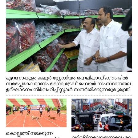
എറണാകുളം കലൂർ സ്റ്റേഡിയം ഹെലിപാഡ് ഗ്രൗണ്ടിൽ
സപ്ളൈകോ ഓണം മെഗാ ട്രേഡ് ഫെയർ സംസ്ഥാനതല
ഉദ്ഘാടനം നിർവഹിച്ച് സ്റ്റാൾ സന്ദർശിക്കുന്ന മുഖ്യമന്ത്രി
വി.ഡി. സതീശൻ. മന്ത്രി അനൂപ് ജേക്കബ് സമീപം
കൊല്ലത്ത് നടക്കുന്ന