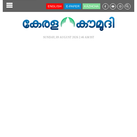
SECTIONS
ENGLISH
E-PAPER
KĀZHCHA
HOME
LATEST
SUNDAY, 09 AUGUST 2026 2.46 AM IST
AUDIO
NOTIFIED NEWS
POLL
KERALA
LOCAL
NEWS 360
CASE DIARY