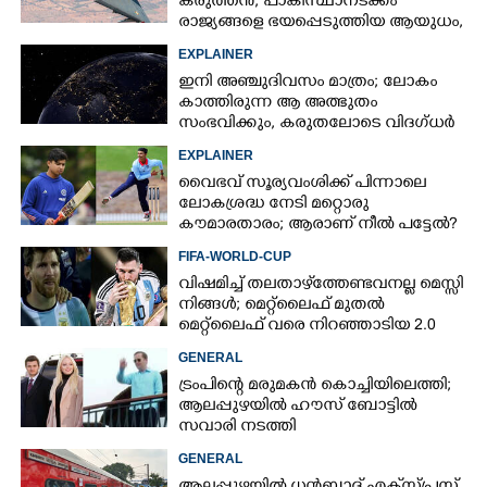
കരുത്തൻ,​ പാകിസ്ഥാനടക്കം
രാജ്യങ്ങളെ ഭയപ്പെടുത്തിയ ആയുധം,​
ഇന്ത്യ നിർമ്മിച്ച എണ്ണം 100ലേക്ക്
EXPLAINER
ഇനി അഞ്ചുദിവസം മാത്രം; ലോകം
കാത്തിരുന്ന ആ അത്ഭുതം
സംഭവിക്കും, കരുതലോടെ വിദഗ്ധർ
EXPLAINER
വൈഭവ് സൂര്യവംശിക്ക് പിന്നാലെ
ലോകശ്രദ്ധ നേടി മറ്റൊരു
കൗമാരതാരം; ആരാണ് നീൽ പട്ടേൽ?
FIFA-WORLD-CUP
വിഷമിച്ച് തലതാഴ്‌ത്തേണ്ടവനല്ല മെസ്സി
നിങ്ങള്‍; മെറ്റ്‌ലൈഫ് മുതല്‍
മെറ്റ്‌ലൈഫ് വരെ നിറഞ്ഞാടിയ 2.0
GENERAL
ട്രംപിന്റെ മരുമകൻ കൊച്ചിയിലെത്തി;
ആലപ്പുഴയിൽ ഹൗസ് ബോട്ടിൽ
സവാരി നടത്തി
GENERAL