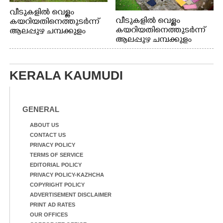
വീടുകളിൽ വെള്ളം
വീടുകളിൽ വെള്ളം
കയറിയതിനെത്തുടർന്ന്
കയറിയതിനെത്തുടർന്ന്
ആലപ്പുഴ ചമ്പക്കുളം
ആലപ്പുഴ ചമ്പക്കുളം
ഫാദർ തോമസ്
ഫാദർ തോമസ്
പോരൂക്കര സെൻട്രൽ
പോരൂക്കര സെൻട്രൽ
സ്കൂളിലെ ദുരിതാശ്വാസ
സ്കൂളിലെ ദുരിതാശ്വാസ
ക്യാമ്പിലെത്തിയവർ
KERALA KAUMUDI
ക്യാമ്പിലെത്തിയവർ മഴ
വസ്ത്രങ്ങൾ
മാറിനിന്ന ഇടവേളയിൽ
ഉണക്കാനിട്ടിരിക്കുന്ന
ക്യാമ്പ് പരിസരത്ത്
ഗോൾപോസ്റ്റിന് മുന്നിൽ
വസ്ത്രങ്ങൾ
ഫുട്ബോൾ കളികളിൽ
GENERAL
ഉണക്കാനിടുന്ന കാഴ്ച.
ഏർപ്പെട്ടിരിക്കുന്ന
കുട്ടികൾ
ABOUT US
CONTACT US
PRIVACY POLICY
TERMS OF SERVICE
EDITORIAL POLICY
PRIVACY POLICY-KAZHCHA
COPYRIGHT POLICY
ADVERTISEMENT DISCLAIMER
PRINT AD RATES
OUR OFFICES