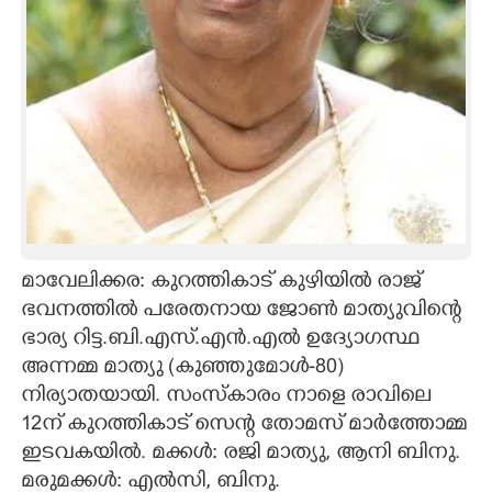
CARTOONS
LITERATURE
ZOOM
CONTACT US
മാവേലിക്കര: കുറത്തികാട് കുഴിയിൽ രാജ്
ഭവനത്തിൽ പരേതനായ ജോൺ മാത്യുവിന്റെ
ഭാര്യ റിട്ട.ബി.എസ്.എൻ.എൽ ഉദ്യോഗസ്ഥ
അന്നമ്മ മാത്യു (കുഞ്ഞുമോൾ-80)
നിര്യാതയായി. സംസ്കാരം നാളെ രാവിലെ
12ന് കുറത്തികാട് സെന്റ തോമസ് മാർത്തോമ്മ
ഇടവകയിൽ. മക്കൾ: രജി മാത്യു, ആനി ബിനു.
മരുമക്കൾ: എൽസി, ബിനു.