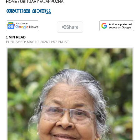
HOME /
OBITUARY /
ALAPPUZHA
CINEMA
അന്നമ്മ മാത്യു
OPINION
Share
1 MIN READ
PHOTOS
PUBLISHED: MAY 10, 2026 11:57 PM IST
LIFESTYLE
SPIRITUAL
INFO+
ART
ASTRO