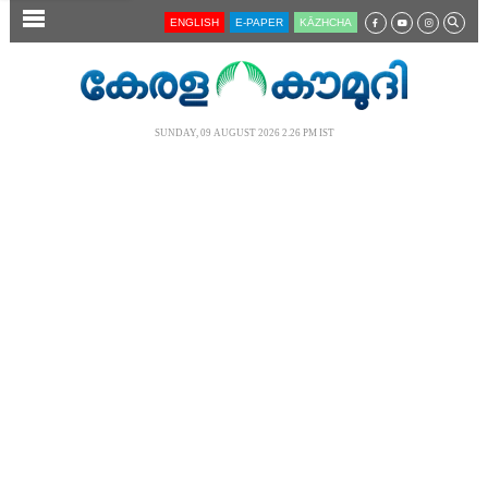
SECTIONS
ENGLISH
E-PAPER
KĀZHCHA
HOME
LATEST
SUNDAY, 09 AUGUST 2026 2.26 PM IST
AUDIO
NOTIFIED NEWS
POLL
KERALA
LOCAL
NEWS 360
CASE DIARY