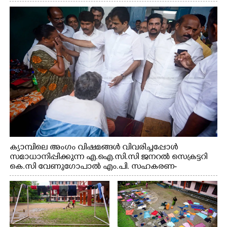
സെക്രട്ടറി കെ.സി വേണുഗോപാൽ എം.പി കുരുന്നിനെ
എടുത്ത് ലാളിച്ചപ്പോൾ. സഹകരണ-എക്സൈസ്
വകുപ്പ് മന്ത്രി എം. ലിജു, കൃഷിവകുപ്പ് മന്ത്രി ടി. സിദ്ദിഖ്,
റെജി ചെറിയാൻ എം. എൽ. എ എന്നിവർ സമീപം
ക്യാമ്പിലെ അംഗം വിഷമങ്ങൾ വിവരിച്ചപ്പോൾ
സമാധാനിപ്പിക്കുന്ന എ.ഐ.സി.സി ജനറൽ സെക്രട്ടറി
കെ.സി വേണുഗോപാൽ എം.പി. സഹകരണ-
എക്സൈസ് വകുപ്പ് മന്ത്രി എം. ലിജു, എന്നിവർ