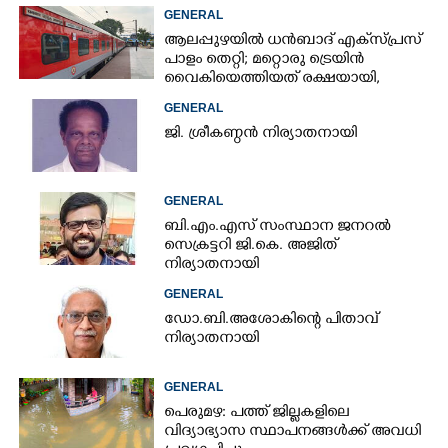
GENERAL
ആലപ്പുഴയിൽ ധൻബാദ് എക്‌സ്പ്രസ്
പാളം തെറ്റി; മറ്റൊരു ട്രെയിൻ
വൈകിയെത്തിയത് രക്ഷയായി,
ഒഴിവായത് വൻ ദുരന്തം
GENERAL
ജി. ശ്രീകണ്ഠൻ നിര്യാതനായി
GENERAL
ബി.എം.എസ് സംസ്ഥാന ജനറൽ
സെക്രട്ടറി ജി.കെ. അജിത്
നിര്യാതനായി
GENERAL
ഡോ.ബി.അശോകിന്റെ പിതാവ്
നിര്യാതനായി
GENERAL
പെരുമഴ: പത്ത് ജില്ലകളിലെ
വിദ്യാഭ്യാസ സ്ഥാപനങ്ങൾക്ക് അവധി