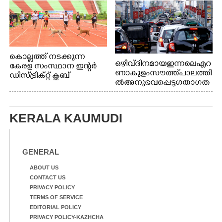
കൊല്ലത്ത് നടക്കുന്ന
ഒഴിവ് ദിനമായ ഇന്നലെ എറ
കേരള സംസ്ഥാന ഇന്റർ
ണാകുളം സൗത്ത് പാലത്തി
ഡിസ്ട്രിക്റ്റ് ക്ലബ്
ൽ അനുഭവപ്പെട്ട ഗതാഗത
അത്‌ലറ്റിക്
ക്കുരുക്ക്
ചാമ്പ്യൻഷിപ്പിൽ അണ്ടർ
20 ആൺകുട്ടികളുടെ 200
മീറ്റർ ഓട്ടം ഫൈനൽ
KERALA KAUMUDI
മത്സരത്തിനിടെ സിന്തറ്റിക്
ട്രാക്കിന് കുറുകെ ഓടുന്ന
നായകൾ.
GENERAL
ABOUT US
CONTACT US
PRIVACY POLICY
TERMS OF SERVICE
EDITORIAL POLICY
PRIVACY POLICY-KAZHCHA