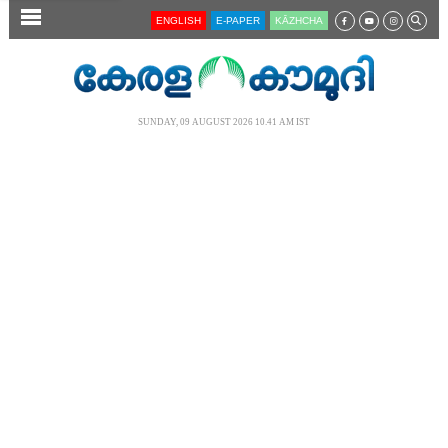
SECTIONS
ENGLISH
E-PAPER
KĀZHCHA
HOME
LATEST
SUNDAY, 09 AUGUST 2026 10.41 AM IST
AUDIO
NOTIFIED NEWS
POLL
KERALA
LOCAL
NEWS 360
CASE DIARY