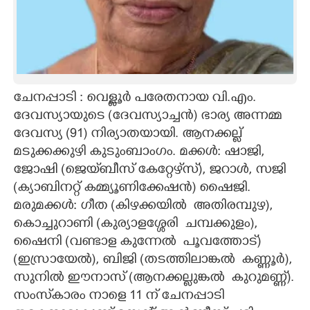
CARTOONS
LITERATURE
ചേനപ്പാടി : വെള്ളൂർ പരേതനായ വി.എം.
ZOOM
ദേവസ്യായുടെ (ദേവസ്യാച്ചൻ) ഭാര്യ അന്നമ്മ
ദേവസ്യ (91) നിര്യാ​ത​യായി. ആനക്കല്ല്
CONTACT US
മടുക്കക്കുഴി കുടുംബാംഗം. മക്കൾ: ഷാജി,
ജോഷി (ജെ​യ്​ബീ​സ് കേ​റ്റേ​ഴ്‌സ്), ജറാൾ, സ​ജി
(ക്യാ​ബിന​റ്റ് ക​മ്മ്യൂ​ണി​ക്കേഷൻ) ഷൈജി.
മരുമക്കൾ: ഗീത (കിഴക്കയിൽ ​ അതിരമ്പുഴ),
കൊച്ചുറാണി (കുര്യാളശ്ശേരി ​ ചമ്പക്കുളം),
ഷൈനി (വണ്ടാള കുന്നേൽ ​ പൂവത്തോട്)
(ഇസ്രായേൽ), ബിജി (തടത്തിലാങ്കൽ ​ കണ്ണൂർ),
സുനിൽ ഈനാസ് (ആനക്കല്ലുങ്കൽ ​ കുറുമ​ണ്ണ്).
സംസ്​കാരം നാളെ 11 ന് ചേനപ്പാടി