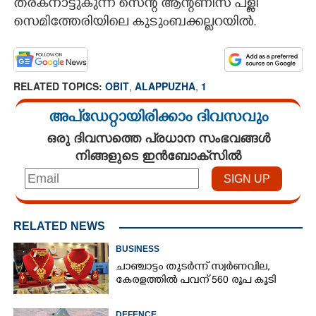
തരകനാട്ടുകുന്ന് സെന്റ് ആന്റണീസ് പള്ളി
സെമിത്തേരിയിലെ കുടുംബക്കല്ല​റ​യിൽ.
RELATED TOPICS:
OBIT
,
ALAPPUZHA
,
1
അപ്ഡേറ്റായിരിക്കാം ദിവസവും
ഒരു ദിവസത്തെ പ്രധാന സംഭവങ്ങൾ
നിങ്ങളുടെ ഇൻബോക്സിൽ
RELATED NEWS
BUSINESS
ചാഞ്ചാട്ടം തുടർന്ന് സ്വർണവില,
കേരളത്തിൽ പവന് 560 രൂപ കൂടി
DEFENCE