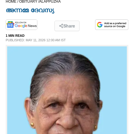
HOME /
OBITUARY /
ALAPPUZHA
CINEMA
അന്നമ്മ ദേവസ്യ
OPINION
Share
1 MIN READ
PHOTOS
PUBLISHED: MAY 11, 2026 12:00 AM IST
LIFESTYLE
SPIRITUAL
INFO+
ART
ASTRO