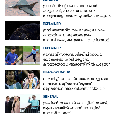
ഫ്രാൻസിന്റെ റഫാലിനെക്കാൾ
കരുത്തൻ,​ പാകിസ്ഥാനടക്കം
രാജ്യങ്ങളെ ഭയപ്പെടുത്തിയ ആയുധം,​
ഇന്ത്യ നിർമ്മിച്ച എണ്ണം 100ലേക്ക്
EXPLAINER
ഇനി അഞ്ചുദിവസം മാത്രം; ലോകം
കാത്തിരുന്ന ആ അത്ഭുതം
സംഭവിക്കും, കരുതലോടെ വിദഗ്ധർ
EXPLAINER
വൈഭവ് സൂര്യവംശിക്ക് പിന്നാലെ
ലോകശ്രദ്ധ നേടി മറ്റൊരു
കൗമാരതാരം; ആരാണ് നീൽ പട്ടേൽ?
FIFA-WORLD-CUP
വിഷമിച്ച് തലതാഴ്‌ത്തേണ്ടവനല്ല മെസ്സി
നിങ്ങള്‍; മെറ്റ്‌ലൈഫ് മുതല്‍
മെറ്റ്‌ലൈഫ് വരെ നിറഞ്ഞാടിയ 2.0
GENERAL
ട്രംപിന്റെ മരുമകൻ കൊച്ചിയിലെത്തി;
ആലപ്പുഴയിൽ ഹൗസ് ബോട്ടിൽ
സവാരി നടത്തി