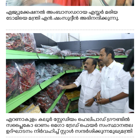
എജ്യുക്കേഷനൽ അംബാസഡറായ എസ്തർ മരിയ
ടോമിയെ മന്ത്രി എൻ.ഷംസുദ്ദീൻ അഭിനന്ദിക്കുന്നു.
എറണാകുളം കലൂർ സ്റ്റേഡിയം ഹെലിപാഡ് ഗ്രൗണ്ടിൽ
സപ്ളൈകോ ഓണം മെഗാ ട്രേഡ് ഫെയർ സംസ്ഥാനതല
ഉദ്ഘാടനം നിർവഹിച്ച് സ്റ്റാൾ സന്ദർശിക്കുന്ന മുഖ്യമന്ത്രി
വി.ഡി. സതീശൻ. മന്ത്രി അനൂപ് ജേക്കബ് സമീപം