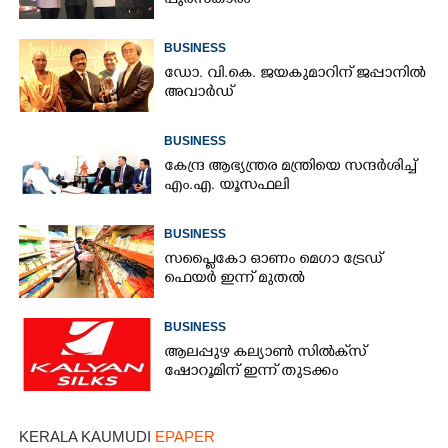
പുരസ്‌കാരം
BUSINESS
ഡോ. വി.കെ. ജയകുമാറിന് ജപ്പാനിൽ
അവാർഡ്
BUSINESS
കേന്ദ്ര ആഭ്യന്ത്രര മന്ത്രിയെ സന്ദർശിച്ച്
എം.എ. യൂസഫലി
BUSINESS
സപ്ലൈകോ ഓണം മെഗാ ട്രേഡ്
ഫെയർ ഇന്ന് മുതൽ
BUSINESS
ആലപ്പുഴ കല്യാൺ സിൽക്‌സ്
ഷോറൂമിന് ഇന്ന് തുടക്കം
KERALA KAUMUDI
EPAPER