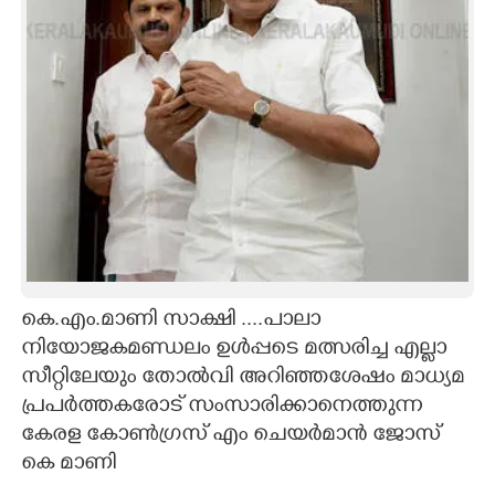
CARTOONS
LITERATURE
ZOOM
CONTACT US
കെ.എം.മാണി സാക്ഷി ....പാലാ
നിയോജകമണ്ഡലം ഉൾപ്പടെ മത്സരിച്ച എല്ലാ
സീറ്റിലേയും തോൽവി അറിഞ്ഞശേഷം മാധ്യമ
പ്രപർത്തകരോട് സംസാരിക്കാനെത്തുന്ന
കേരള കോൺഗ്രസ് എം ചെയർമാൻ ജോസ്
കെ മാണി