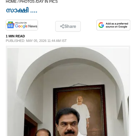
HOME /
PHOTOS /
DAY IN PICS
CINEMA
സാക്ഷി ....
OPINION
Share
1 MIN READ
PHOTOS
PUBLISHED: MAY 05, 2026 11:44 AM IST
LIFESTYLE
SPIRITUAL
INFO+
ART
ASTRO