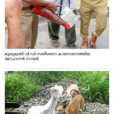
മുഖ്യമന്ത്രി വി.ഡി.സതീശനെ കാണാനെത്തിയ
മോഹനൻ നായർ