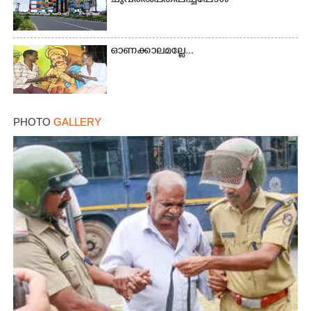
ചുവരിൽ പതിപ്പിച്ചപ്പോൾ
×
Share this link
ഓണക്കാലമല്ലേ...
Copy Link
PHOTO
GALLERY