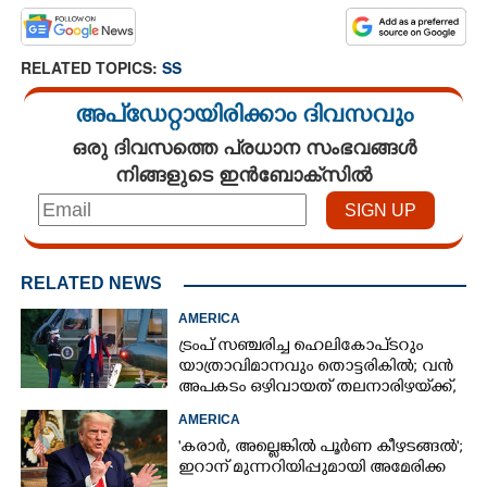
RELATED TOPICS:
SS
അപ്ഡേറ്റായിരിക്കാം ദിവസവും
ഒരു ദിവസത്തെ പ്രധാന സംഭവങ്ങൾ
നിങ്ങളുടെ ഇൻബോക്സിൽ
RELATED NEWS
AMERICA
ട്രംപ് സഞ്ചരിച്ച ഹെലികോപ്‌ടറും
യാത്രാവിമാനവും തൊട്ടരികിൽ; വൻ
അപകടം ഒഴിവായത് തലനാരിഴയ്‌ക്ക്,
അന്വേഷണം
AMERICA
'കരാർ, അല്ലെങ്കിൽ പൂർണ കീഴടങ്ങൽ';
ഇറാന് മുന്നറിയിപ്പുമായി അമേരിക്ക