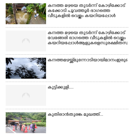
കനത്ത മഴയെ തുടർന്ന് കോഴിക്കോട്
കക്കോടി പൂവത്തൂർ ഭാഗത്തെ
വീടുകളിൽ വെള്ളം കയറിയപ്പോൾ
കനത്ത മഴയെ തുടർന്ന് കോഴിക്കോട്
വേങ്ങേരി ഭാഗത്തെ വീടുകളിൽ വെള്ളം
കയറിയപ്പോൾ ആളുകളെ സുരക്ഷിത സ്ഥാനത്
കനത്ത മഴയ്ക്ക് മുന്നോടിയായി മാനം ഇരുണ
കുട്ടിക്കുളി....
കുതിരാൻതുരങ്ക മുഖത്ത്...