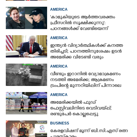
AMERICA
'കാമുകിയുടെ ആർത്തവരക്തം
ഫ്രീസറിൽ സൂക്ഷിക്കുന്നു':
പഠനങ്ങൾക്ക് വേണ്ടിയെന്ന്
വിശദീകരണം,​ ചർച്ചയായി ബ്രയാൻ
AMERICA
ജോൺസന്റെ പോസ്റ്റ്
ഇന്ത്യൻ വിദ്യാർത്ഥികൾക്ക് കനത്ത
തിരിച്ചടി; പഠനത്തിനുശേഷം ഉടൻ
അമേരിക്ക വിടേണ്ടി വരും
AMERICA
വീണ്ടും ഇറാനിൽ വ്യോമാക്രമണം
നടത്തി അമേരിക്ക; ആക്രമണം
ട്രംപിന്റെ മുന്നറിയിപ്പിന് പിന്നാലെ
AMERICA
അമേരിക്കയിൽ ഫുഡ്
ഫെസ്റ്റിവലിനിടെ വെടിവയ്‌പ്പ്;
രണ്ടുപേർ കൊല്ലപ്പെട്ടു
BUSINESS
കേരളവിഷന് മൂന്ന് ബി.സി.എസ് രത്ന