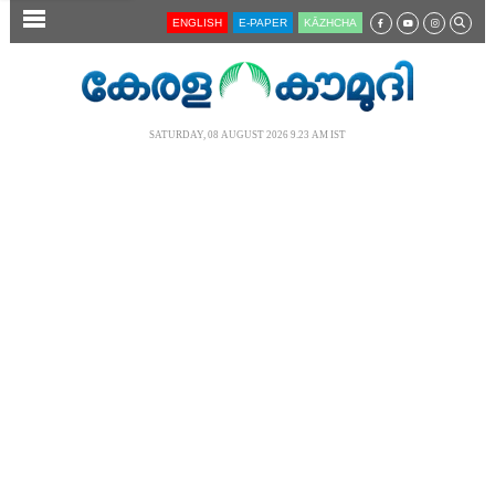
SECTIONS
ENGLISH
E-PAPER
KĀZHCHA
HOME
LATEST
SATURDAY, 08 AUGUST 2026 9.23 AM IST
AUDIO
NOTIFIED NEWS
POLL
KERALA
LOCAL
NEWS 360
CASE DIARY