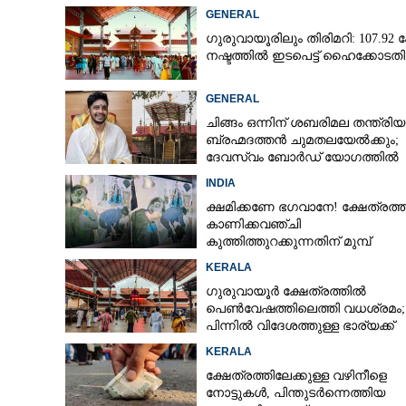
GENERAL
ഗുരുവായൂരിലും തിരിമറി: 107.92 ക
നഷ്ടത്തിൽ ഇടപെട്ട് ഹൈക്കോടതി
GENERAL
ചിങ്ങം ഒന്നിന് ശബരിമല തന്ത്രി
ബ്രഹ്മദത്തൻ ചുമതലയേൽക്കും;
ദേവസ്വം ബോർഡ് യോഗത്തിൽ
തീരുമാനം
INDIA
ക്ഷമിക്കണേ ഭഗവാനേ! ക്ഷേത്രത്
കാണിക്കവഞ്ചി
നിവേദ്യ സമയത്
കുത്തിത്തുറക്കുന്നതിന് മുമ്പ്
പ്രാർത്ഥിച്ച് കള്ളന്മാർ
നിന്ന് പുറത്തു
KERALA
എന്തിനെന്നറി
ഗുരുവായൂർ ക്ഷേത്രത്തിൽ
പെൺവേഷത്തിലെത്തി വധശ്രമം;
പിന്നിൽ വിദേശത്തുള്ള ഭാര്യക്ക്
ചിത്രങ്ങൾ അയച്ചതിലെ പക
KERALA
ക്ഷേത്രത്തിലേക്കുള്ള വഴിനീളെ
നോട്ടുകൾ,​ പിന്തുടർന്നെത്തിയ