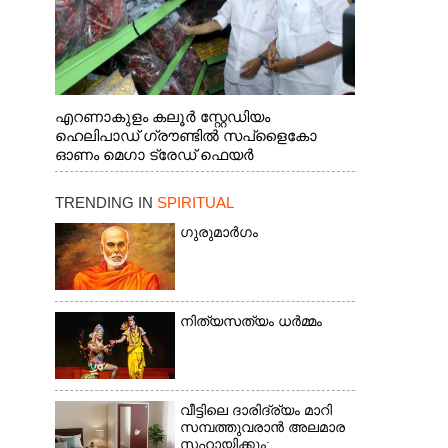
എറണാകുളം കലൂർ സ്റ്റേഡിയം
ഹെലിപാഡ് ഗ്രൗണ്ടിൽ സപ്ളൈകോ
ഓണം മെഗാ ട്രേഡ് ഫെയർ
സംസ്ഥാനതല ഉദ്ഘാടനം നിർവഹിച്ച്
സ്റ്റാൾ സന്ദർശിക്കുന്ന മുഖ്യമന്ത്രി വി.ഡി.
TRENDING IN
SPIRITUAL
സതീശൻ. മന്ത്രി അനൂപ് ജേക്കബ് സമീപം
ഗുരുമാർഗം
നിത്യസത്യം ധർമ്മം
വീട്ടിലെ ദാരിദ്ര്യം മാറി
സമ്പത്തുവരാൻ അലമാര
സഹായിക്കും;