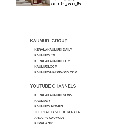
വാസ്‌തുശാസ്ത്രം
പറയുന്നത് അനുസരിക്കാം
KAUMUDI GROUP
KERALAKAUMUDI DAILY
KAUMUDY TV
KERALAKAUMUDI.COM
KAUMUDI.COM
KAUMUDYMATRIMONY.COM
YOUTUBE CHANNELS
KERALAKAUMUDI NEWS
KAUMUDY
KAUMUDY MOVIES
THE REAL TASTE OF KERALA
AROGYA KAUMUDY
KERALA 360