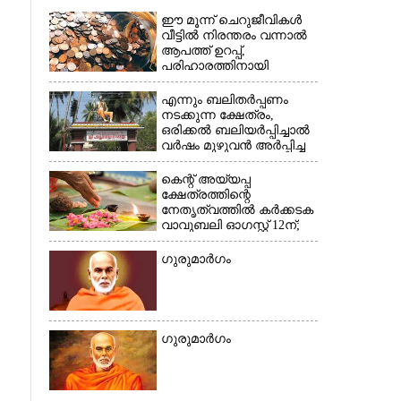
ഈ മൂന്ന് ചെറുജീവികൾ
വീട്ടിൽ നിരന്തരം വന്നാൽ
ആപത്ത് ഉറപ്പ്,​
×
പരിഹാരത്തിനായി
ചെയ്യേണ്ടത്
എന്നും ബലിതർപ്പണം
നടക്കുന്ന ക്ഷേത്രം,​
ഒരിക്കൽ ബലിയർപ്പിച്ചാൽ
വർഷം മുഴുവൻ അർപ്പിച്ച
പുണ്യം
കെന്റ് അയ്യപ്പ
ക്ഷേത്രത്തിന്റെ
നേതൃത്വത്തിൽ കർക്കടക
വാവുബലി ഓഗസ്റ്റ് 12ന്;
ഒരുക്കങ്ങൾ പൂർത്തിയായി
ഗുരുമാർഗം
ഗുരുമാർഗം