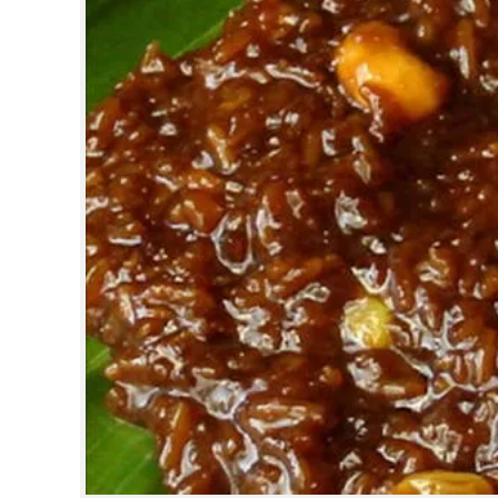
CINEMA
OPINION
PHOTOS
LIFESTYLE
SPIRITUAL
INFO+
ART
ASTRO