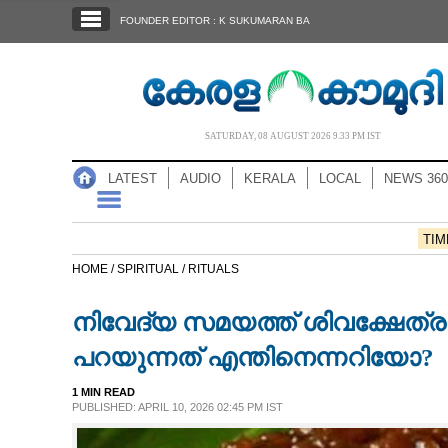
SECTIONS
FOUNDER EDITOR : K SUKUMARAN BA
HOME
LATEST
AUDIO
SATURDAY, 08 AUGUST 2026 9.33 PM IST
NOTIFIED NEWS
LATEST
AUDIO
KERALA
LOCAL
NEWS 360
POLL
KERALA
TIM
HOME /
SPIRITUAL /
RITUALS
LOCAL
നിവേദ്യ സമയത്ത് ശിവക്ഷേത്ര
NEWS 360
പറയുന്നത് എന്തിനെന്നറിയോ?
1 MIN READ
CASE DIARY
PUBLISHED: APRIL 10, 2026 02:45 PM IST