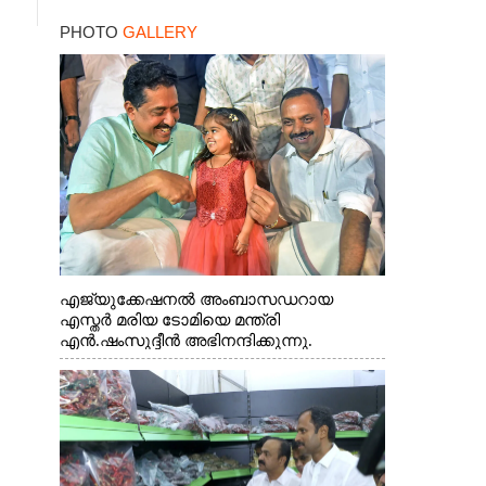
PHOTO
GALLERY
എജ്യുക്കേഷനൽ അംബാസഡറായ
എസ്തർ മരിയ ടോമിയെ മന്ത്രി
എൻ.ഷംസുദ്ദീൻ അഭിനന്ദിക്കുന്നു.