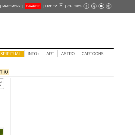
|
MATRIMONY |
E-PAPER
|
LIVE TV
|
CAL 2026
SPIRITUAL
INFO+
ART
ASTRO
CARTOONS
THU