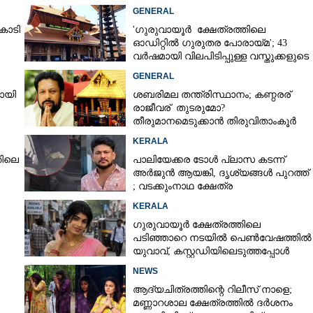
GENERAL
ോടി
'ഗുരുവായൂർ ക്ഷേത്രത്തിലെ
ഓഡിറ്റിൽ ഗുരുതര പോരായ്മ'; 43
വർഷമായി വിലപിടിപ്പുള്ള വസ്തുക്കളുടെ
പരിശോധന നടത്തിയിട്ടില്ലെന്ന്
GENERAL
ഹൈക്കോടതി
Share this link
യായി
ശബരിമല തന്ത്രിസ്ഥാനം; കണ്ഠരര്
രാജീവര് തുടരുമോ?
തീരുമാനമെടുക്കാൻ തിരുവിതാംകൂർ
ദേവസ്വം ബോർഡ്
KERALA
തിലെ
പാലിയേക്കര ടോൾ പ്ലാസ കടന്ന്
അർജുൻ ആയങ്കി,​ ദൃശ്യങ്ങൾ പുറത്ത്
Copy Link
ത് ശിവക്ഷേത്രത്തിൽ
; വടക്കുംനാഥ ക്ഷേത്ര
മൈതാനത്തുണ്ടെന്ന് ഫേസ്ബുക്ക്
പോകണം എന്ന് പറയുന്നത്
KERALA
പോസ്റ്റ്
യോ?
ഗുരുവായൂർ ക്ഷേത്രത്തിലെ
പടിഞ്ഞാറെ നടയിൽ പെൺവേഷത്തിൽ
യുവാവ്,​ കസ്റ്റഡിയിലെടുത്തപ്പോൾ
തെളിഞ്ഞത് വൻഗൂഢാലോചന
NEWS
ആദ്യചിത്രത്തിന്റെ റിലീസ് നാളെ;
മണ്ണാറശാല ക്ഷേത്രത്തിൽ ദർശനം