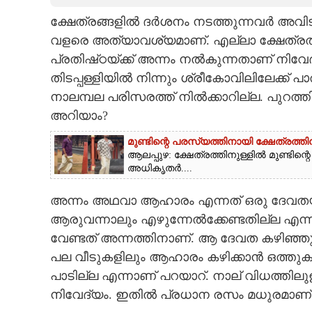
ക്ഷേത്രങ്ങളിൽ ദർശനം നടത്തുന്നവർ അവിടങ്
CARTOONS
വളരെ അത്യാവശ്യമാണ്. എല്ലാ ക്ഷേത്രത്ത
പ്രതിഷ്‌ഠയ്‌ക്ക് അന്നം നൽകുന്നതാണ് നിവേദ
LITERATURE
തിടപ്പള്ളിയിൽ നിന്നും ശ്രീകോവിലിലേക്
നാലമ്പല പരിസരത്ത് നിൽക്കാറില്ല. പുറത്തി
ZOOM
അറിയാം?
മുണ്ടിന്റെ പരസ്യത്തിനായി ക്ഷേത്രത
CONTACT US
ആലപ്പുഴ: ക്ഷേത്രത്തിനുള്ളിൽ മുണ്ടി
അധികൃതർ....
അന്നം അഥവാ ആഹാരം എന്നത് ഒരു ദേവതയാണ
ആരുവന്നാലും എഴുന്നേൽക്കേണ്ടതില്ല എന്ന
വേണ്ടത് അന്നത്തിനാണ്. ആ ദേവത കഴിഞ്ഞുമാത
പല വീടുകളിലും ആഹാരം കഴിക്കാൻ ഒത്തുക
പാടില്ല എന്നാണ് പറയാറ്. നാല് വിധത്തില
നിവേദ്യം. ഇതിൽ പ്രധാന രസം മധുരമാണ്