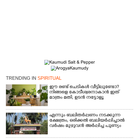
TRENDING IN
SPIRITUAL
ഈ രണ്ട് ചെടികൾ വീട്ടിലുണ്ടോ?​
നിങ്ങളെ കോടീശ്വരനാകാൻ ഇത്
മാത്രം മതി,​ ഉടൻ നട്ടോളൂ
എന്നും ബലിതർപ്പണം നടക്കുന്ന
ക്ഷേത്രം,​ ഒരിക്കൽ ബലിയർപ്പിച്ചാൽ
വർഷം മുഴുവൻ അർപ്പിച്ച പുണ്യം