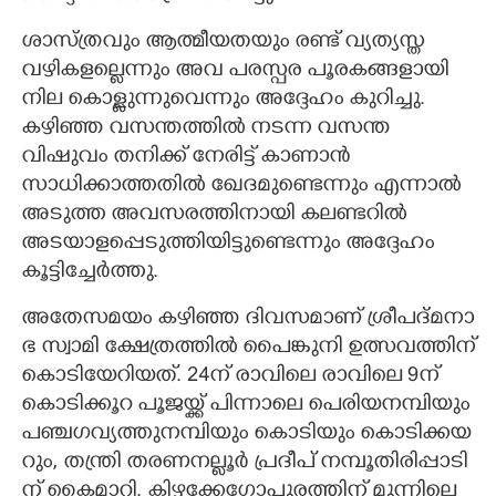
ശാസ്ത്രവും ആത്മീയതയും രണ്ട് വ്യത്യസ്ത
വഴികളല്ലെന്നും അവ പരസ്പര പൂരകങ്ങളായി
നില കൊള്ളുന്നുവെന്നും അദ്ദേഹം കുറിച്ചു.
കഴിഞ്ഞ വസന്തത്തിൽ നടന്ന വസന്ത
വിഷുവം തനിക്ക് നേരിട്ട് കാണാൻ
സാധിക്കാത്തതിൽ ഖേദമുണ്ടെന്നും എന്നാൽ
അടുത്ത അവസരത്തിനായി കലണ്ടറിൽ
അടയാളപ്പെടുത്തിയിട്ടുണ്ടെന്നും അദ്ദേഹം
കൂട്ടിച്ചേർത്തു.
അതേസമയം കഴിഞ്ഞ ദിവസമാണ് ശ്രീ​പ​ദ്മ​നാ​
ഭ​ ​സ്വാ​മി​ ​ക്ഷേ​ത്ര​ത്തിൽ പൈ​ങ്കു​നി​ ​ഉ​ത്സ​വ​ത്തി​ന്
​കൊ​ടി​യേ​റിയത്. 24ന് രാവിലെ രാ​വി​ലെ​ 9​ന് ​
കൊ​ടി​ക്കൂ​റ​ ​പൂ​ജ​യ്ക്ക് ​പി​ന്നാ​ലെ​ ​പെ​രി​യ​ന​മ്പി​യും​ ​
പ​ഞ്ച​ഗ​വ്യ​ത്തു​ന​മ്പി​യും​ ​കൊ​ടി​യും​ ​കൊ​ടി​ക്ക​യ​
റും,​​​ ​ത​ന്ത്രി​ ​ത​ര​ണ​ന​ല്ലൂ​ർ​ ​പ്ര​ദീ​പ് ​ന​മ്പൂ​തി​രി​പ്പാ​ടി​
ന് ​കൈ​മാ​റി.​ ​കി​ഴ​ക്കേ​ഗോ​പു​ര​ത്തി​ന് ​മു​ന്നി​ലെ​ ​