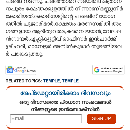
ച​ട​ങ്ങ് ​ന​ട​ന്നു.​ ​പ​ടി​ഞ്ഞാ​റെ​ ​ന​ട​യി​ലെ​ ​മി​ത്രാ​ന​
ന്ദ​പു​രം​ ​ക്ഷേ​ത്ര​ക്കു​ള​ത്തി​ൽ​ ​നി​ന്നാ​ണ് ​മ​ണ്ണു​നീ​ർ​ ​
കോ​രി​യ​ത്.​കൊ​ടി​യേ​റ്റി​ന്റെ​ ​ച​ട​ങ്ങി​ന് ​യോ​ഗ​
ത്തി​ൽ​ ​പൂ​ജാ​രി​മാ​ർ,​ക്ഷേ​ത്രം​ ​ഭ​ര​ണ​സ​മി​തി​ ​അം​
ഗ​ങ്ങ​ളാ​യ​ ​ആ​ദി​ത്യ​വ​ർ​മ,​ക​ര​മ​ന​ ​ജ​യ​ൻ,​വേ​ല​പ്പ​
ൻ​നാ​യ​ർ,​എ​ക്സി​ക്യൂ​ട്ടീ​വ് ​ഓ​ഫീ​സ​ർ​ ​ഇ​ൻ​ചാ​ർ​ജ് ​
ശ്രീ​ഹ​രി,​ മാ​നേ​ജ​ർ​ ​അ​നി​ൽ​കു​മാ​ർ​ ​തു​ട​ങ്ങി​യ​വ​
ർ​ ​പ​ങ്കെ​ടു​ത്തു.
RELATED TOPICS:
TEMPLE
,
TEMPLE
അപ്ഡേറ്റായിരിക്കാം ദിവസവും
ഒരു ദിവസത്തെ പ്രധാന സംഭവങ്ങൾ
നിങ്ങളുടെ ഇൻബോക്സിൽ