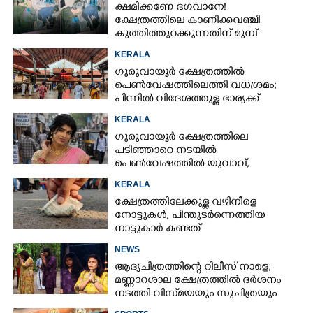
ക്ഷമിക്കണേ ഭഗവാനേ!
ക്ഷേത്രത്തിലെ കാണിക്കവഞ്ചി
കുത്തിത്തുറക്കുന്നതിന് മുമ്പ്
പ്രാർത്ഥിച്ച് കള്ളന്മാർ
KERALA
ഗുരുവായൂർ ക്ഷേത്രത്തിൽ
പെൺവേഷത്തിലെത്തി വധശ്രമം;
പിന്നിൽ വിദേശത്തുള്ള ഭാര്യക്ക്
ചിത്രങ്ങൾ അയച്ചതിലെ പക
KERALA
ഗുരുവായൂർ ക്ഷേത്രത്തിലെ
പടിഞ്ഞാറെ നടയിൽ
പെൺവേഷത്തിൽ യുവാവ്,​
കസ്റ്റഡിയിലെടുത്തപ്പോൾ
KERALA
തെളിഞ്ഞത് വൻഗൂഢാലോചന
ക്ഷേത്രത്തിലേക്കുള്ള വഴിനീളെ
നോട്ടുകൾ,​ പിന്തുടർന്നെത്തിയ
നാട്ടുകാർ കണ്ടത്
NEWS
ആദ്യചിത്രത്തിന്റെ റിലീസ് നാളെ;
മണ്ണാറശാല ക്ഷേത്രത്തിൽ ദർശനം
നടത്തി വിസ്‌മയയും സുചിത്രയും