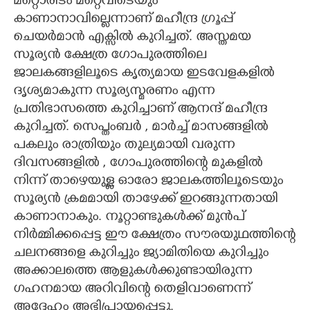
മറ്റൊരിടം മറ്റെവിടെയും
കാണാനാവില്ലെന്നാണ് മഹീന്ദ്ര ഗ്രൂപ്പ്
ചെയർമാൻ എക്സിൽ കുറിച്ചത്. അസ്തമയ
സൂര്യൻ ക്ഷേത്ര ഗോപുരത്തിലെ
ജാലകങ്ങളിലൂടെ കൃത്യമായ ഇടവേളകളിൽ
ദൃശ്യമാകുന്ന സൂര്യസ്മരണം എന്ന
പ്രതിഭാസത്തെ കുറിച്ചാണ് ആനന്ദ് മഹീന്ദ്ര
കുറിച്ചത്. സെപ്തംബർ ,​ മാർച്ച് മാസങ്ങളിൽ
പകലും രാത്രിയും തുല്യമായി വരുന്ന
ദിവസങ്ങളിൽ ,​ ഗോപുരത്തിന്റെ മുകളിൽ
നിന്ന് താഴെയുള്ള ഓരോ ജാലകത്തിലൂടെയും
സൂര്യൻ ക്രമമായി താഴേക്ക് ഇറങ്ങുന്നതായി
കാണാനാകും. നൂറ്റാണ്ടുകൾക്ക് മുൻപ്
നിർമ്മിക്കപ്പെട്ട ഈ ക്ഷേത്രം സൗരയുഥത്തിന്റെ
ചലനങ്ങളെ കുറിച്ചും ജ്യാമിതിയെ കുറിച്ചും
അക്കാലത്തെ ആളുകൾക്കുണ്ടായിരുന്ന
ഗഹനമായ അറിവിന്റെ തെളിവാണെന്ന്
അദ്ദേഹം അഭിപ്രായപ്പെട്ടു.