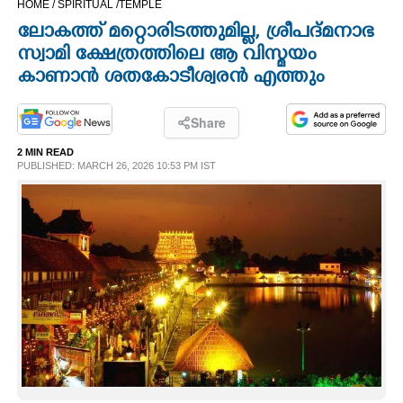
HOME /
SPIRITUAL /
TEMPLE
CINEMA
ലോകത്ത് മറ്റൊരിടത്തുമില്ല,​ ശ്രീപദ്മനാഭ
സ്വാമി ക്ഷേത്രത്തിലെ ആ വിസ്മയം
OPINION
കാണാൻ ശതകോടീശ്വരൻ എത്തും
PHOTOS
Share
2 MIN READ
PUBLISHED: MARCH 26, 2026 10:53 PM IST
LIFESTYLE
SPIRITUAL
INFO+
ART
ASTRO