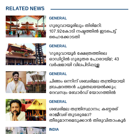
RELATED NEWS
GENERAL
ഗുരുവായൂരിലും തിരിമറി:
107.92 കോടി നഷ്ടത്തിൽ ഇടപെട്ട്
ഹൈക്കോടതി
GENERAL
'ഗുരുവായൂർ ക്ഷേത്രത്തിലെ
ഓഡിറ്റിൽ ഗുരുതര പോരായ്മ'; 43
വർഷമായി വിലപിടിപ്പുള്ള
വസ്തുക്കളുടെ പരിശോധന
GENERAL
നടത്തിയിട്ടില്ലെന്ന് ഹൈക്കോടതി
ചിങ്ങം ഒന്നിന് ശബരിമല തന്ത്രിയായി
ബ്രഹ്മദത്തൻ ചുമതലയേൽക്കും;
ദേവസ്വം ബോർഡ് യോഗത്തിൽ
തീരുമാനം
GENERAL
ശബരിമല തന്ത്രിസ്ഥാനം; കണ്ഠരര്
രാജീവര് തുടരുമോ?
തീരുമാനമെടുക്കാൻ തിരുവിതാംകൂർ
ദേവസ്വം ബോർഡ്
INDIA