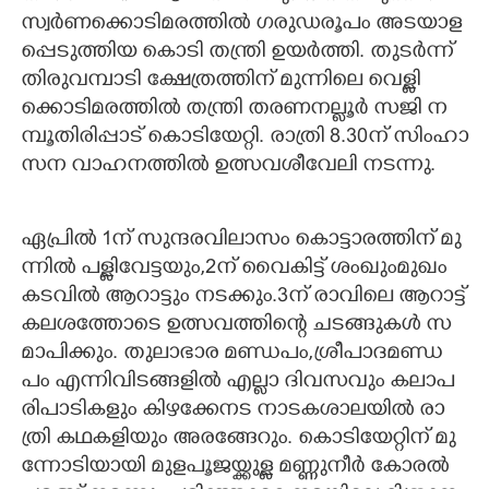
സ്വ​ർ​ണ​ക്കൊ​ടി​മ​ര​ത്തി​ൽ​ ​ഗ​രു​ഡ​രൂ​പം​ ​അ​ട​യാ​ള​
പ്പെ​ടു​ത്തി​യ​ ​കൊ​ടി​ ​ത​ന്ത്രി​ ​ഉ​യ​ർ​ത്തി.​ തു​ട​ർ​ന്ന് ​
തി​രു​വ​മ്പാ​ടി​ ​ക്ഷേ​ത്ര​ത്തി​ന് ​മു​ന്നി​ലെ​ ​വെ​ള്ളി​
ക്കൊ​ടി​മ​ര​ത്തി​ൽ​ ​ത​ന്ത്രി​ ​ത​ര​ണ​ന​ല്ലൂ​ർ​ ​സ​ജി​ ​ന​
മ്പൂ​തി​രി​പ്പാ​ട് ​കൊ​ടി​യേ​റ്റി.​ ​രാ​ത്രി​ 8.30​ന് ​സിം​ഹാ​
സ​ന​ ​വാ​ഹ​ന​ത്തി​ൽ​ ​ഉ​ത്സ​വ​ശീ​വേ​ലി​ ​ന​ട​ന്നു.
ഏ​പ്രി​ൽ​ 1​ന് ​സു​ന്ദ​ര​വി​ലാ​സം​ ​കൊ​ട്ടാ​ര​ത്തി​ന് ​മു​
ന്നി​ൽ​ ​പ​ള്ളി​വേ​ട്ട​യും,​​2​ന് ​വൈ​കി​ട്ട് ​ശം​ഖും​മു​ഖം​ ​
ക​ട​വി​ൽ​ ​ആ​റാ​ട്ടും​ ​ന​ട​ക്കും.3​ന് ​രാ​വി​ലെ​ ​ആ​റാ​ട്ട്
​ക​ല​ശ​ത്തോ​ടെ​ ​ഉ​ത്സ​വ​ത്തി​ന്റെ​ ​ച​ട​ങ്ങു​ക​ൾ​ ​സ​
മാ​പി​ക്കും. തു​ലാ​ഭാ​ര​ ​മ​ണ്ഡ​പം,​ശ്രീ​പാ​ദ​മ​ണ്ഡ​
പം​ ​എ​ന്നി​വി​ട​ങ്ങ​ളി​ൽ​ ​എ​ല്ലാ​ ​ദി​വ​സ​വും​ ​ക​ലാ​പ​
രി​പാ​ടി​ക​ളും​ ​കി​ഴ​ക്കേ​ന​ട​ ​നാ​ട​ക​ശാ​ല​യി​ൽ​ ​രാ​
ത്രി​ ​ക​ഥ​ക​ളി​യും​ ​അ​ര​ങ്ങേ​റും. കൊ​ടി​യേ​റ്റി​ന് ​മു​
ന്നോ​ടി​യാ​യി​ ​മു​ള​പൂ​ജ​യ്ക്കു​ള്ള​ ​മ​ണ്ണു​നീ​ർ​ ​കോ​ര​ൽ​ ​