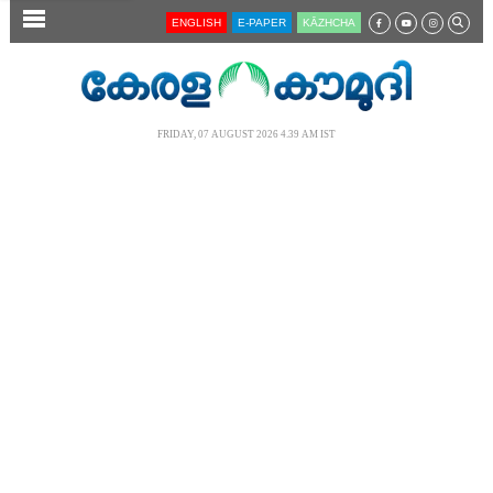
SECTIONS
ENGLISH
E-PAPER
KĀZHCHA
HOME
LATEST
FRIDAY, 07 AUGUST 2026 4.39 AM IST
AUDIO
NOTIFIED NEWS
POLL
KERALA
LOCAL
NEWS 360
CASE DIARY