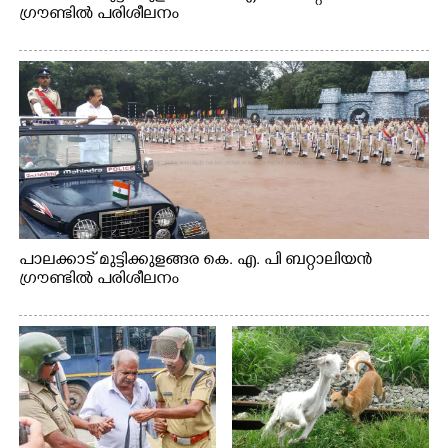
ഗ്രൗണ്ടിൽ പരിശീലനം
പാലക്കാട് മുട്ടിക്കുളങ്ങര കെ. എ. പി ബറ്റാലിയൻ
ഗ്രൗണ്ടിൽ പരിശീലനം