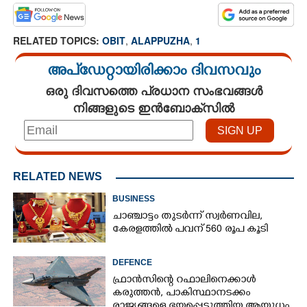
RELATED TOPICS:
OBIT
,
ALAPPUZHA
,
1
അപ്ഡേറ്റായിരിക്കാം ദിവസവും
ഒരു ദിവസത്തെ പ്രധാന സംഭവങ്ങൾ
നിങ്ങളുടെ ഇൻബോക്സിൽ
RELATED NEWS
BUSINESS
ചാഞ്ചാട്ടം തുടർന്ന് സ്വർണവില,
കേരളത്തിൽ പവന് 560 രൂപ കൂടി
DEFENCE
ഫ്രാൻസിന്റെ റഫാലിനെക്കാൾ
കരുത്തൻ,​ പാകിസ്ഥാനടക്കം
രാജ്യങ്ങളെ ഭയപ്പെടുത്തിയ ആയുധം,​