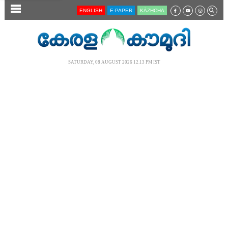
SECTIONS
ENGLISH
E-PAPER
KĀZHCHA
HOME
LATEST
SATURDAY, 08 AUGUST 2026 12.13 PM IST
AUDIO
NOTIFIED NEWS
POLL
KERALA
LOCAL
NEWS 360
CASE DIARY