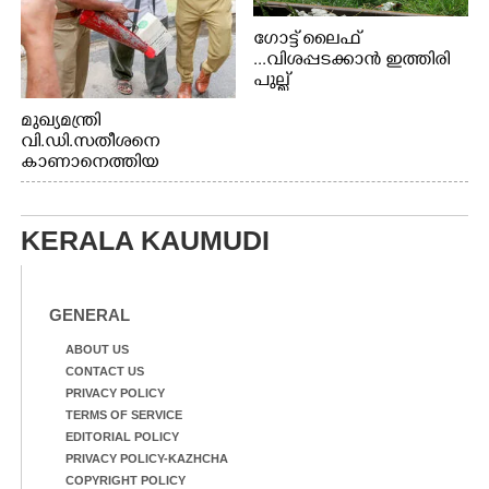
ഗോട്ട് ലൈഫ്
...വിശപ്പടക്കാൻ ഇത്തിരി
പുല്ല്
തിന്നാനെത്തിയതാണ്
മുഖ്യമന്ത്രി
ആട്. തെരുവ് നായ്ക്കൾ
വി.ഡി.സതീശനെ
കടിച്ച് കീറാൻ വന്നതോടെ
കാണാനെത്തിയ
വയറിന്റെ ആന്തൽ മറന്ന്
മോഹനൻ നായർ
ജീവന് വേണ്ടിയായി ഓട്ടം.
എറണാകുളം
വാത്തുരുത്തിയിൽ
KERALA KAUMUDI
നിന്നുള്ള കാഴ്ച
GENERAL
ABOUT US
CONTACT US
PRIVACY POLICY
TERMS OF SERVICE
EDITORIAL POLICY
PRIVACY POLICY-KAZHCHA
COPYRIGHT POLICY