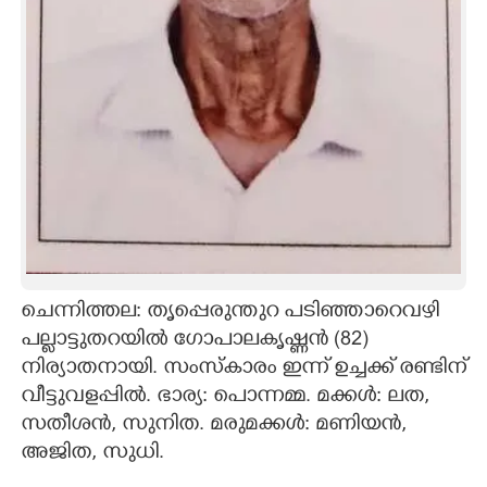
CARTOONS
LITERATURE
ZOOM
CONTACT US
ചെന്നിത്തല: തൃപ്പെരുന്തുറ പടിഞ്ഞാറെവഴി
പല്ലാട്ടുതറയിൽ ഗോപാലകൃഷ്ണൻ (82)
നിര്യാതനായി. സംസ്കാരം ഇന്ന് ഉച്ചക്ക് രണ്ടിന്
വീട്ടുവളപ്പിൽ. ഭാര്യ: പൊന്നമ്മ. മക്കൾ: ലത,
സതീശൻ, സുനിത. മരുമക്കൾ: മണിയൻ,
അജിത, സുധി.