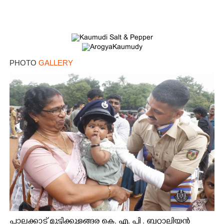
Copy Link
PHOTO
GALLERY
പാലക്കാട് മുട്ടിക്കുളങ്ങര കെ. എ. പി . ബറ്റാലിയൻ