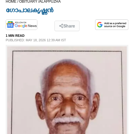
HOME /
OBITUARY /
ALAPPUZHA
CINEMA
ഗോപാലകൃഷ്ണൻ
OPINION
Share
1 MIN READ
PHOTOS
PUBLISHED: MAY 18, 2026 12:39 AM IST
LIFESTYLE
SPIRITUAL
INFO+
ART
ASTRO