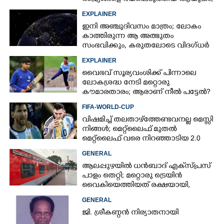
ഇന്ത്യ നിർമ്മിച്ച എണ്ണം 100ലേക്ക്
EXPLAINER
ഇനി അഞ്ചുദിവസം മാത്രം; ലോകം
കാത്തിരുന്ന ആ അത്ഭുതം
സംഭവിക്കും, കരുതലോടെ വിദഗ്ധർ
EXPLAINER
വൈഭവ് സൂര്യവംശിക്ക് പിന്നാലെ
ലോകശ്രദ്ധ നേടി മറ്റൊരു
കൗമാരതാരം; ആരാണ് നീൽ പട്ടേൽ?
FIFA-WORLD-CUP
വിഷമിച്ച് തലതാഴ്‌ത്തേണ്ടവനല്ല മെസ്സി
നിങ്ങള്‍; മെറ്റ്‌ലൈഫ് മുതല്‍
മെറ്റ്‌ലൈഫ് വരെ നിറഞ്ഞാടിയ 2.0
GENERAL
ആലപ്പുഴയിൽ ധൻബാദ് എക്‌സ്പ്രസ്
പാളം തെറ്റി; മറ്റൊരു ട്രെയിൻ
വൈകിയെത്തിയത് രക്ഷയായി,
ഒഴിവായത് വൻ ദുരന്തം
GENERAL
ജി. ശ്രീകണ്ഠൻ നിര്യാതനായി