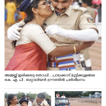
അമ്മയ്ക്ക് ഇരിക്കട്ടെ തൊപ്പി ...പാലക്കാട് മുട്ടിക്കുളങ്ങര
കെ. എ. പി . ബറ്റാലിയൻ ഗ്രൗണ്ടിൽ പരിശീലനം