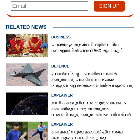
RELATED NEWS
BUSINESS
ചാഞ്ചാട്ടം തുടർന്ന് സ്വർണവില,
കേരളത്തിൽ പവന് 560 രൂപ കൂടി
DEFENCE
ഫ്രാൻസിന്റെ റഫാലിനെക്കാൾ
കരുത്തൻ,​ പാകിസ്ഥാനടക്കം
രാജ്യങ്ങളെ ഭയപ്പെടുത്തിയ ആയുധം,​
ഇന്ത്യ നിർമ്മിച്ച എണ്ണം 100ലേക്ക്
EXPLAINER
ഇനി അഞ്ചുദിവസം മാത്രം; ലോകം
കാത്തിരുന്ന ആ അത്ഭുതം
സംഭവിക്കും, കരുതലോടെ വിദഗ്ധർ
EXPLAINER
വൈഭവ് സൂര്യവംശിക്ക് പിന്നാലെ
ലോകശ്രദ്ധ നേടി മറ്റൊരു