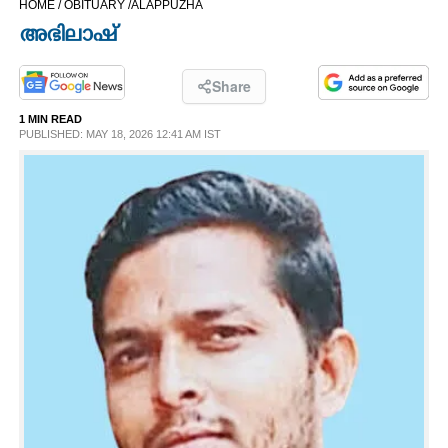
HOME /
OBITUARY /
ALAPPUZHA
CINEMA
അഭിലാഷ്
OPINION
Share
1 MIN READ
PHOTOS
PUBLISHED: MAY 18, 2026 12:41 AM IST
LIFESTYLE
SPIRITUAL
INFO+
ART
ASTRO