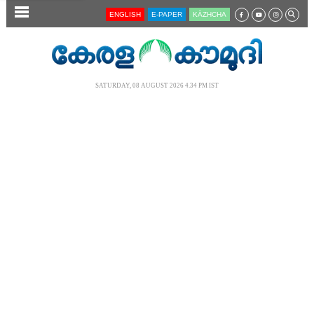
SECTIONS
ENGLISH
E-PAPER
KĀZHCHA
HOME
LATEST
SATURDAY, 08 AUGUST 2026 4.34 PM IST
AUDIO
NOTIFIED NEWS
POLL
KERALA
LOCAL
NEWS 360
CASE DIARY