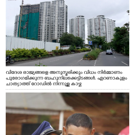
വിദേശ രാജ്യങ്ങളെ അനുസ്മരിക്കും വിധം നിർമ്മാണം
പുരോഗമിക്കുന്ന ബഹുനിലക്കെട്ടിടങ്ങൾ. എറണാകുളം
ചാത്യാത്ത് റോഡിൽ നിന്നുള്ള കാഴ്ച