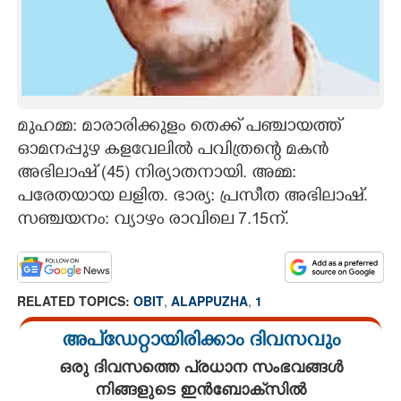
CARTOONS
LITERATURE
മുഹമ്മ: മാരാരിക്കുളം തെക്ക് പഞ്ചായത്ത്
ZOOM
ഓമനപ്പുഴ കളവേലിൽ പവിത്രന്റെ മകൻ
അഭിലാഷ് (45) നിര്യാതനായി. അമ്മ:
CONTACT US
പരേതയായ ലളിത. ഭാര്യ: പ്രസീത അഭിലാഷ്.
സഞ്ചയനം: വ്യാഴം രാവിലെ 7.15ന്.
RELATED TOPICS:
OBIT
,
ALAPPUZHA
,
1
അപ്ഡേറ്റായിരിക്കാം ദിവസവും
ഒരു ദിവസത്തെ പ്രധാന സംഭവങ്ങൾ
നിങ്ങളുടെ ഇൻബോക്സിൽ