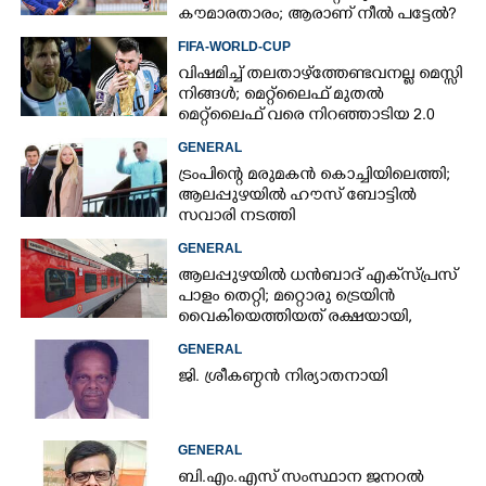
കൗമാരതാരം; ആരാണ് നീൽ പട്ടേൽ?
FIFA-WORLD-CUP
വിഷമിച്ച് തലതാഴ്‌ത്തേണ്ടവനല്ല മെസ്സി
നിങ്ങള്‍; മെറ്റ്‌ലൈഫ് മുതല്‍
മെറ്റ്‌ലൈഫ് വരെ നിറഞ്ഞാടിയ 2.0
GENERAL
ട്രംപിന്റെ മരുമകൻ കൊച്ചിയിലെത്തി;
ആലപ്പുഴയിൽ ഹൗസ് ബോട്ടിൽ
സവാരി നടത്തി
GENERAL
ആലപ്പുഴയിൽ ധൻബാദ് എക്‌സ്പ്രസ്
പാളം തെറ്റി; മറ്റൊരു ട്രെയിൻ
വൈകിയെത്തിയത് രക്ഷയായി,
ഒഴിവായത് വൻ ദുരന്തം
GENERAL
ജി. ശ്രീകണ്ഠൻ നിര്യാതനായി
GENERAL
ബി.എം.എസ് സംസ്ഥാന ജനറൽ