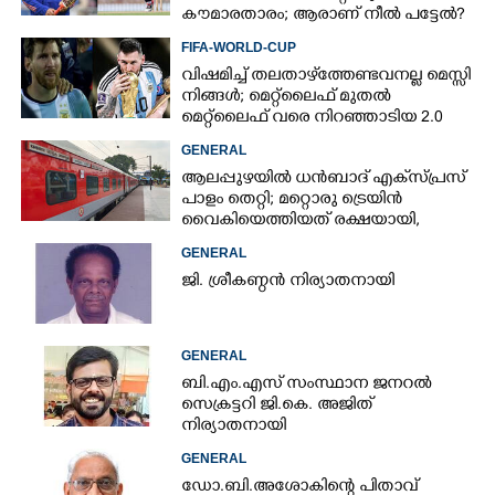
കൗമാരതാരം; ആരാണ് നീൽ പട്ടേൽ?
FIFA-WORLD-CUP
വിഷമിച്ച് തലതാഴ്‌ത്തേണ്ടവനല്ല മെസ്സി
നിങ്ങള്‍; മെറ്റ്‌ലൈഫ് മുതല്‍
മെറ്റ്‌ലൈഫ് വരെ നിറഞ്ഞാടിയ 2.0
GENERAL
ആലപ്പുഴയിൽ ധൻബാദ് എക്‌സ്പ്രസ്
പാളം തെറ്റി; മറ്റൊരു ട്രെയിൻ
വൈകിയെത്തിയത് രക്ഷയായി,
ഒഴിവായത് വൻ ദുരന്തം
GENERAL
ജി. ശ്രീകണ്ഠൻ നിര്യാതനായി
GENERAL
ബി.എം.എസ് സംസ്ഥാന ജനറൽ
സെക്രട്ടറി ജി.കെ. അജിത്
നിര്യാതനായി
GENERAL
ഡോ.ബി.അശോകിന്റെ പിതാവ്