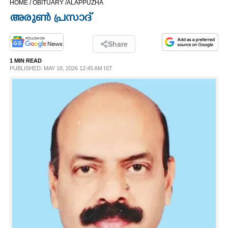
HOME /
OBITUARY /
ALAPPUZHA
CINEMA
അരുൺ പ്രസാദ്
OPINION
Share
1 MIN READ
PHOTOS
PUBLISHED: MAY 18, 2026 12:45 AM IST
LIFESTYLE
SPIRITUAL
INFO+
ART
ASTRO