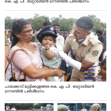
കെ. എ. പി . ബറ്റാലിയൻ ഗ്രൗണ്ടിൽ പരിശീലനം
പാലക്കാട് മുട്ടിക്കുളങ്ങര കെ. എ. പി . ബറ്റാലിയൻ
ഗ്രൗണ്ടിൽ പരിശീലനം