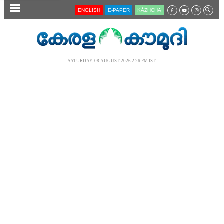
SECTIONS
ENGLISH
E-PAPER
KĀZHCHA
HOME
LATEST
SATURDAY, 08 AUGUST 2026 2.26 PM IST
AUDIO
NOTIFIED NEWS
POLL
KERALA
LOCAL
NEWS 360
CASE DIARY