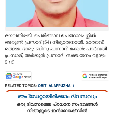
CARTOONS
LITERATURE
ഭഗവതിപ്പടി: പെരിങ്ങാല ചെങ്ങാലപള്ളിൽ
ZOOM
അരുൺ പ്രസാദ് (54) നിര്യാതനായി. മാതാവ്:
രത്നമ്മ. ഭാര്യ: ബിനു പ്രസാദ്. മക്കൾ: പാർവതി
CONTACT US
പ്രസാദ്, അർജുൻ പ്രസാദ്. സഞ്ചയനം വ്യാഴം
9 ന്.
RELATED TOPICS:
OBIT
,
ALAPPUZHA
,
1
അപ്ഡേറ്റായിരിക്കാം ദിവസവും
ഒരു ദിവസത്തെ പ്രധാന സംഭവങ്ങൾ
നിങ്ങളുടെ ഇൻബോക്സിൽ