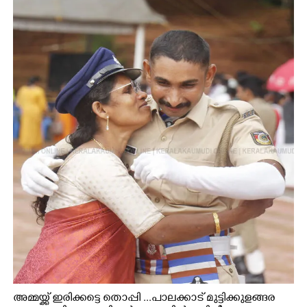
Copy Link
അമ്മയ്ക്ക് ഇരിക്കട്ടെ തൊപ്പി ...പാലക്കാട് മുട്ടിക്കുളങ്ങര