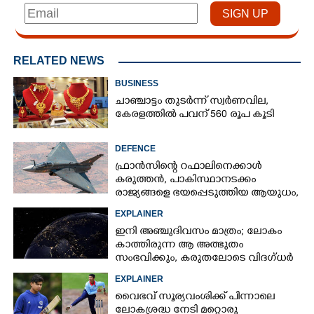
RELATED NEWS
BUSINESS
ചാഞ്ചാട്ടം തുടർന്ന് സ്വർണവില,
കേരളത്തിൽ പവന് 560 രൂപ കൂടി
DEFENCE
ഫ്രാൻസിന്റെ റഫാലിനെക്കാൾ
കരുത്തൻ,​ പാകിസ്ഥാനടക്കം
രാജ്യങ്ങളെ ഭയപ്പെടുത്തിയ ആയുധം,​
ഇന്ത്യ നിർമ്മിച്ച എണ്ണം 100ലേക്ക്
EXPLAINER
ഇനി അഞ്ചുദിവസം മാത്രം; ലോകം
കാത്തിരുന്ന ആ അത്ഭുതം
സംഭവിക്കും, കരുതലോടെ വിദഗ്ധർ
EXPLAINER
വൈഭവ് സൂര്യവംശിക്ക് പിന്നാലെ
ലോകശ്രദ്ധ നേടി മറ്റൊരു