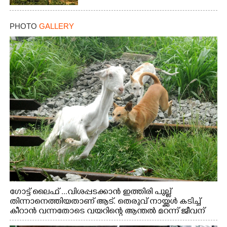
PHOTO
GALLERY
Copy Link
ഗോട്ട് ലൈഫ് ...വിശപ്പടക്കാൻ ഇത്തിരി പുല്ല്
തിന്നാനെത്തിയതാണ് ആട്. തെരുവ് നായ്ക്കൾ കടിച്ച്
കീറാൻ വന്നതോടെ വയറിന്റെ ആന്തൽ മറന്ന് ജീവന്
വേണ്ടിയായി ഓട്ടം. എറണാകുളം വാത്തുരുത്തിയിൽ