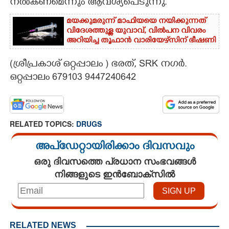
നൽകണമെന്നും ആവശ്യപെടുന്നു.
മയക്കുമരുന്ന് മാഫിയയെ നയിക്കുന്നത്
വിദേശത്തുള്ള യുവാവ്, വിൽപന വിവരം
അറിയിച്ച തൂഫാൻ വാരിയേഴ്‌സിന് ഭീഷണി
(ശ്രീപ്രകാശ് ഒറ്റപ്പാലം ) ഭരത്, SRK നഗർ.
ഒറ്റപ്പാലം 679103 9447240642
RELATED TOPICS:
DRUGS
അപ്ഡേറ്റായിരിക്കാം ദിവസവും
ഒരു ദിവസത്തെ പ്രധാന സംഭവങ്ങൾ
നിങ്ങളുടെ ഇൻബോക്സിൽ
RELATED NEWS