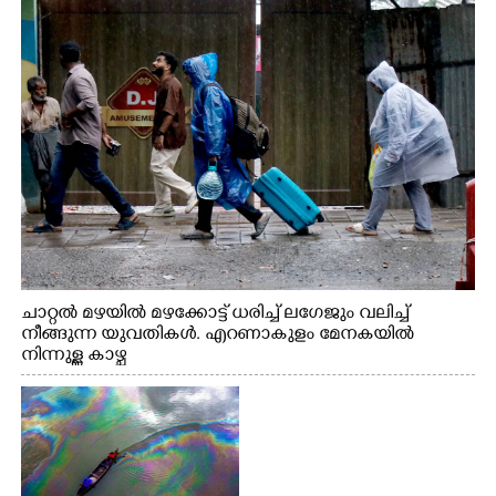
നിന്നുള്ള കാഴ്ച
ചാറ്റൽ മഴയിൽ മഴക്കോട്ട് ധരിച്ച് ലഗേജും വലിച്ച്
നീങ്ങുന്ന യുവതികൾ. എറണാകുളം മേനകയിൽ
നിന്നുള്ള കാഴ്ച