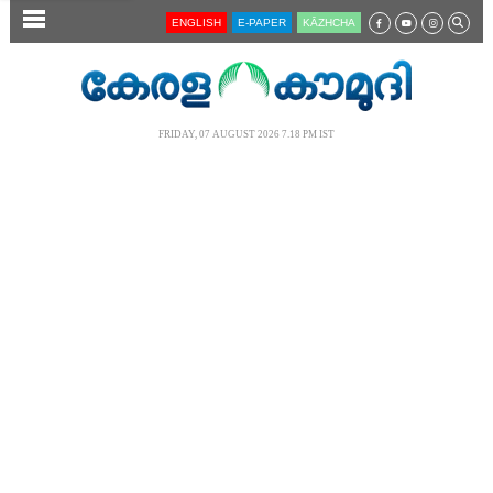
SECTIONS
ENGLISH
E-PAPER
KĀZHCHA
HOME
LATEST
FRIDAY, 07 AUGUST 2026 7.18 PM IST
AUDIO
NOTIFIED NEWS
POLL
KERALA
LOCAL
NEWS 360
CASE DIARY