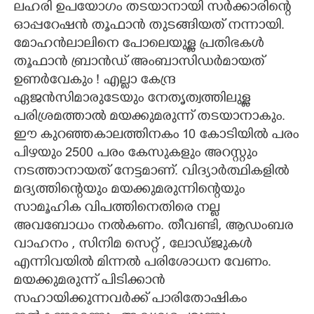
ലഹരി ഉപയോഗം തടയാനായി സർക്കാരിന്റെ
ഓപ്പറേഷൻ തൂഫാൻ തുടങ്ങിയത് നന്നായി.
CARTOONS
മോഹൻലാലിനെ പോലെയുള്ള പ്രതിഭകൾ
തൂഫാൻ ബ്രാൻഡ് അംബാസിഡർമായത്
LITERATURE
ഉണർവേകും ! എല്ലാ കേന്ദ്ര
ഏജൻസിമാരുടേയും നേതൃത്വത്തിലുള്ള
ZOOM
പരിശ്രമത്താൽ മയക്കുമരുന്ന് തടയാനാകും.
ഈ കുറഞ്ഞകാലത്തിനകം 10 കോടിയിൽ പരം
CONTACT US
പിഴയും 2500 പരം കേസുകളും അറസ്റ്റും
നടത്താനായത് നേട്ടമാണ്. വിദ്യാർത്ഥികളിൽ
മദ്യത്തിന്റെയും മയക്കുമരുന്നി
ന്റെയും
സാമൂഹിക വിപത്തിനെതിരെ നല്ല
അവബോധം നൽകണം. തീവണ്ടി, ആഡംബര
വാഹനം , സിനിമ സെറ്റ് , ലോഡ്ജുകൾ
എന്നിവയിൽ മിന്നൽ പരിശോധന വേണം.
മയക്കുമരുന്ന് പിടിക്കാൻ
സഹായിക്കുന്നവർക്ക് പാരിതോഷികം