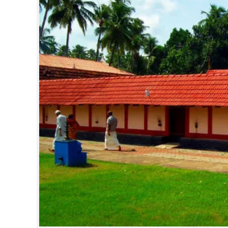
CINEMA
OPINION
PHOTOS
LIFESTYLE
SPIRITUAL
INFO+
ART
ASTRO