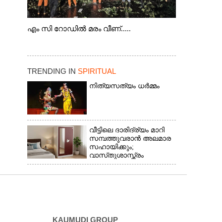
എം സി റോഡിൽ മരം വീണ്.....
TRENDING IN
SPIRITUAL
നിത്യസത്യം ധർമ്മം
വീട്ടിലെ ദാരിദ്ര്യം മാറി
സമ്പത്തുവരാൻ അലമാര
സഹായിക്കും;
വാസ്‌തുശാസ്ത്രം
പറയുന്നത് അനുസരിക്കാം
KAUMUDI GROUP