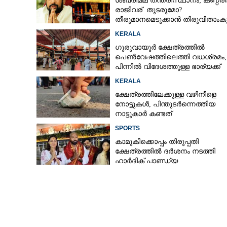
ശബരിമല തന്ത്രിസ്ഥാനം; കണ്ഠരര
രാജീവര് തുടരുമോ?
തീരുമാനമെടുക്കാൻ തിരുവിതാം
ദേവസ്വം ബോർഡ്
KERALA
ഗുരുവായൂർ ക്ഷേത്രത്തിൽ
പെൺവേഷത്തിലെത്തി വധശ്രമം;
പിന്നിൽ വിദേശത്തുള്ള ഭാര്യക്ക്
ചിത്രങ്ങൾ അയച്ചതിലെ പക
KERALA
ഇടയ്‌ക്കിടെ ക്
ക്ഷേത്രത്തിലേക്കുള്ള വഴിനീളെ
എല്ലാവരും തെറ്
നോട്ടുകൾ,​ പിന്തുടർന്നെത്തിയ
നാട്ടുകാർ കണ്ടത്
ശ്രദ്ധിച്ചാൽ പ്ര
ഫലം
SPORTS
കാമുകിക്കൊപ്പം തിരുപ്പതി
ക്ഷേത്രത്തിൽ ദർശനം നടത്തി
ഹാർദിക് പാണ്ഡ്യ