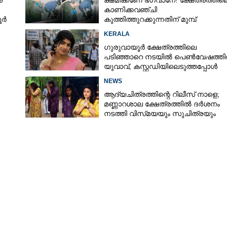
്
ക്ഷമിക്കണേ ഭഗവാനേ! ക്ഷേത്രത്തില
കാണിക്കവഞ്ചി
കൂർ
കുത്തിത്തുറക്കുന്നതിന് മുമ്പ്
Share this link
പ്രാർത്ഥിച്ച് കള്ളന്മാർ
KERALA
ഗുരുവായൂർ ക്ഷേത്രത്തിലെ
പടിഞ്ഞാറെ നടയിൽ പെൺവേഷത്ത
യുവാവ്,​ കസ്റ്റഡിയിലെടുത്തപ്പോൾ
തെളിഞ്ഞത് വൻഗൂഢാലോചന
NEWS
ഷേത്രത്തിൽ പോകാറുണ്ടോ?
Copy Link
ആദ്യചിത്രത്തിന്റെ റിലീസ് നാളെ;
റിക്കുന്ന പ്രധാന കാര്യം,
മണ്ണാറശാല ക്ഷേത്രത്തിൽ ദർശനം
നടത്തി വിസ്‌മയയും സുചിത്രയും
ാർത്ഥനയ്‌ക്ക് നാലിരട്ടി