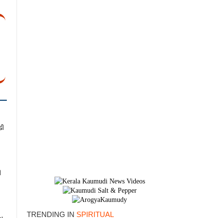
ി
ി
×
TRENDING IN
SPIRITUAL