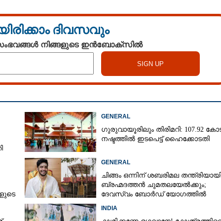
യിരിക്കാം ദിവസവും
 സംഭവങ്ങൾ നിങ്ങളുടെ ഇൻബോക്സിൽ
GENERAL
ഗുരുവായൂരിലും തിരിമറി: 107.92 കോട
നഷ്ടത്തിൽ ഇടപെട്ട് ഹൈക്കോടതി
ി
GENERAL
ചിങ്ങം ഒന്നിന് ശബരിമല തന്ത്രിയായ
ബ്രഹ്മദത്തൻ ചുമതലയേൽക്കും;
കളുടെ
ദേവസ്വം ബോർഡ് യോഗത്തിൽ
തീരുമാനം
INDIA