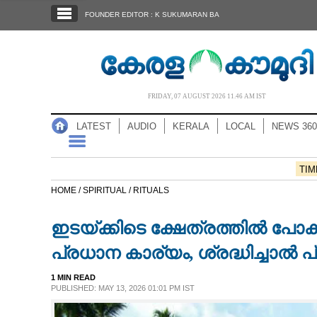
SECTIONS
FOUNDER EDITOR : K SUKUMARAN BA
HOME
LATEST
AUDIO
FRIDAY, 07 AUGUST 2026 11.46 AM IST
NOTIFIED NEWS
LATEST
AUDIO
KERALA
LOCAL
NEWS 360
POLL
KERALA
TIM
HOME /
SPIRITUAL /
RITUALS
LOCAL
ഇടയ്‌ക്കിടെ ക്ഷേത്രത്തിൽ പോക
NEWS 360
പ്രധാന കാര്യം, ശ്രദ്ധിച്ചാൽ പ്
1 MIN READ
CASE DIARY
PUBLISHED: MAY 13, 2026 01:01 PM IST