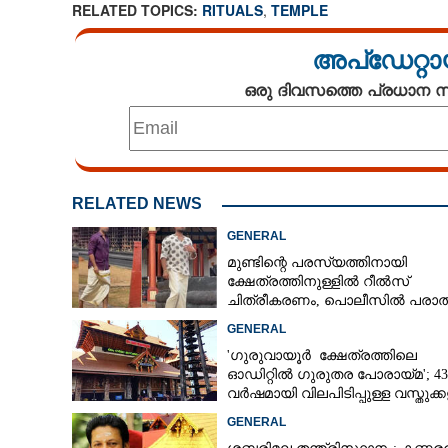
RELATED TOPICS:
RITUALS
,
TEMPLE
അപ്ഡേറ്റാ
ഒരു ദിവസത്തെ പ്രധാന
RELATED NEWS
GENERAL
മുണ്ടിന്റെ പരസ്യത്തിനായി
ക്ഷേത്രത്തിനുള്ളിൽ റീൽസ്
ചിത്രീകരണം, പൊലീസിൽ പരാത
GENERAL
'ഗുരുവായൂർ ക്ഷേത്രത്തിലെ
ഓഡിറ്റിൽ ഗുരുതര പോരായ്മ'; 43
വർഷമായി വിലപിടിപ്പുള്ള വസ്തുക്
പരിശോധന നടത്തിയിട്ടില്ലെന്ന്
GENERAL
ഹൈക്കോടതി