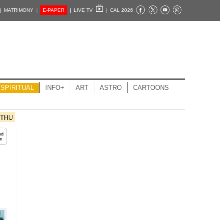
|
MATRIMONY |
E-PAPER
|
LIVE TV
|
CAL 2026
SPIRITUAL
INFO+
ART
ASTRO
CARTOONS
THU