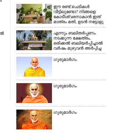
െ
ഈ രണ്ട് ചെടികൾ
വീട്ടിലുണ്ടോ?​ നിങ്ങളെ
കോടീശ്വരനാകാൻ ഇത്
മാത്രം മതി,​ ഉടൻ നട്ടോളൂ
എന്നും ബലിതർപ്പണം
ിൽ
നടക്കുന്ന ക്ഷേത്രം,​
ഒരിക്കൽ ബലിയർപ്പിച്ചാൽ
വർഷം മുഴുവൻ അർപ്പിച്ച
പുണ്യം
ഗുരുമാർഗം
ഗുരുമാർഗം
ഗുരുമാർഗം