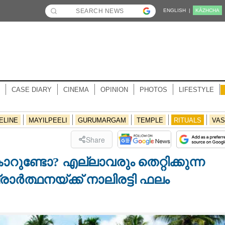
ENGLISH |
KĀZHCHA
CASE DIARY
CINEMA
OPINION
PHOTOS
LIFESTYLE
ELINE
MAYILPEELI
GURUMARGAM
TEMPLE
RITUALS
VAS
Share
ാറുണ്ടോ? എല്ലാവരും തെറ്റിക്കുന്ന
രാർത്ഥനയ്‌ക്ക് നാലിരട്ടി ഫലം