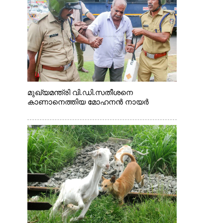
മുഖ്യമന്ത്രി വി.ഡി.സതീശനെ
കാണാനെത്തിയ മോഹനൻ നായർ