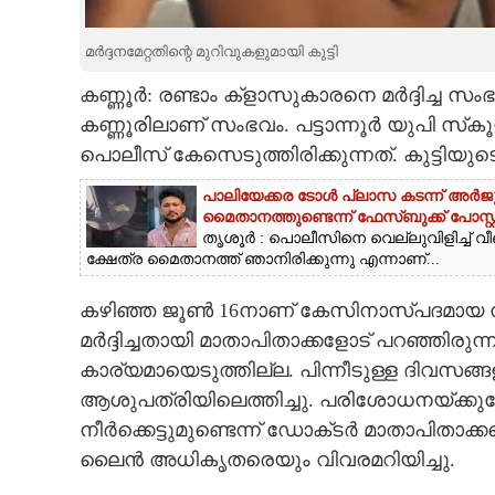
CARTOONS
മർദ്ദനമേറ്റതിന്റെ മുറിവുകളുമായി കുട്ടി
കണ്ണൂർ: രണ്ടാം ക്ളാസുകാരനെ മർദ്ദിച്ച
LITERATURE
കണ്ണൂരിലാണ് സംഭവം. പട്ടാന്നൂർ യുപി സ്
പൊലീസ് കേസെടുത്തിരിക്കുന്നത്. കുട്ടിയ
ZOOM
പാലിയേക്കര ടോൾ പ്ലാസ കടന്ന് അർജുൻ 
മൈതാനത്തുണ്ടെന്ന് ഫേസ്ബുക്ക് പോസ്റ്റ
CONTACT US
തൃശൂർ : പൊലീസിനെ വെല്ലുവിളിച്ച് വീ
ക്ഷേത്ര മൈതാനത്ത് ഞാനിരിക്കുന്നു എന്നാണ്...
കഴിഞ്ഞ ജൂൺ 16നാണ് കേസിനാസ്‌പദമായ സംഭ
മർദ്ദിച്ചതായി മാതാപിതാക്കളോട് പറഞ്ഞിരുന
കാര്യമായെടുത്തില്ല. പിന്നീടുള്ള ദിവസങ്ങള
ആശുപത്രിയിലെത്തിച്ചു. പരിശോധനയ്ക്കു
നീർക്കെട്ടുമുണ്ടെന്ന് ഡോക്‌ടർ മാതാപിതാ
ലൈൻ അധികൃതരെയും വിവരമറിയിച്ചു.