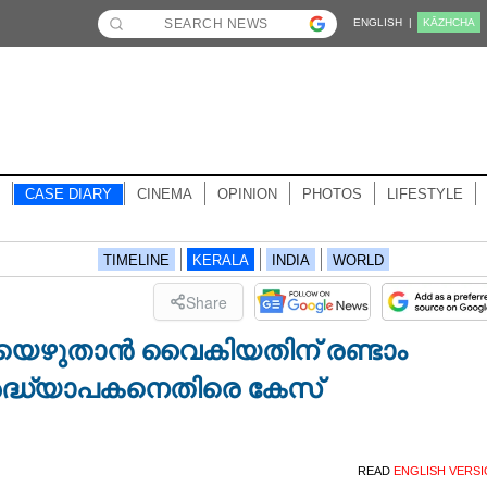
ENGLISH |
KĀZHCHA
CASE DIARY
CINEMA
OPINION
PHOTOS
LIFESTYLE
TIMELINE
KERALA
INDIA
WORLD
Share
െഴുതാൻ വൈകിയതിന് രണ്ടാം
 അദ്ധ്യാപകനെതിരെ കേസ്
READ
ENGLISH VERS