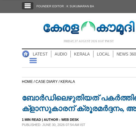
SECTIONS
FOUNDER EDITOR : K SUKUMARAN BA
HOME
LATEST
AUDIO
FRIDAY, 07 AUGUST 2026 10.07 PM IST
NOTIFIED NEWS
LATEST
AUDIO
KERALA
LOCAL
NEWS 360
POLL
KERALA
HOME /
CASE DIARY /
KERALA
LOCAL
ബോർഡിലെഴുതിയത് പകർത്തിയ
NEWS 360
ക്ളാസുകാരന് ക്രൂരമർദ്ദനം,
1 MIN READ
| AUTHOR :
WEB DESK
CASE DIARY
PUBLISHED: JUNE 30, 2026 07:54 AM IST