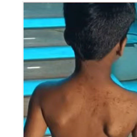
CINEMA
OPINION
PHOTOS
LIFESTYLE
SPIRITUAL
INFO+
ART
ASTRO