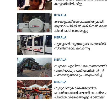
കസ്റ്റഡിയിൽ വിട്ടു
KERALA
ബോർഡിലെഴുത
പകർത്തിയെഴുത
കഴക്കൂട്ടത്ത് രാസലഹരിയുമായി
യുവാവ് പിടിയിൽ ക്രിമിനൽ കേസ
ക്ളാസുകാരന് ക്
പ്രതി ഓടി രക്ഷപ്പെട്ടു
അദ്ധ്യാപകനെ
KERALA
പട്ടാപ്പകൽ വൃദ്ധയുടെ കഴുത്തിൽ ന
സ്വർണമാല കവർന്നു
KERALA
സുരക്ഷ എവിടെ?​ തലസ്ഥാനത്ത് 
വാങ്ങിയാലും എടിഎമ്മിൽ നിന്ന്
പണമെടുത്താലും പങ്കുചോദിച്ച്
സാമൂഹ്യവിരുദ്ധർ
KERALA
ഗുരുവായൂർ ക്ഷേത്രത്തിൽ
പെൺവേഷത്തിലെത്തി വധശ്രമം;
പിന്നിൽ വിദേശത്തുള്ള ഭാര്യക്ക്
ചിത്രങ്ങൾ അയച്ചതിലെ പക