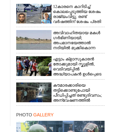
12കാരനെ കാറിടിച്ച്
കൊലപ്പെടുത്തിയ ശേഷം
രാജ്യംവിട്ടു; രണ്ട്
വർഷത്തിന് ശേഷം പ്രതി
പിടിയിൽ
അവിവാഹിതയായ മകൾ
ഗർഭിണിയായി;
അപമാനഭയത്താൽ
നദിയിൽ മുക്കികൊന്ന
പിതാവ് അറസ്റ്റിൽ
എട്ടാം ക്ളാസുകാരൻ
തോക്കുമായി സ്കൂളിൽ,
വെടിവയ്പ്പിൽ
അദ്ധ്യാപകൻ ഉൾപ്പെടെ
രണ്ടുമരണം; 15 പേർക്ക്
പരിക്ക്
കൗമാരക്കാരിയെ
തട്ടിക്കൊണ്ടുപോയി
പീഡിപ്പിച്ചത് രണ്ടുദിവസം;
അന്വേഷണത്തിൽ
നിർണായകമായത്
ഓൺലൈൻ ഫുഡ്
PHOTO
GALLERY
ഡെലിവറി