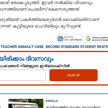
ഴി രേഖപ്പെടുത്തി. ഇവർ നൽകിയ വിവരവും
ഥാനത്തിലാണ് പൊലീസ് കേസെടുത്തത്.
എഴുതിയത് പകർത്തിയെഴുതാൻ വൈകിയതിനാണ്
്നത്. കുട്ടിയുടെ ചെവിയിലും മുറിവുണ്ട്.
 TEACHER ASSAULT CASE
,
SECOND STANDARD STUDENT BEAT
യിരിക്കാം ദിവസവും
 സംഭവങ്ങൾ നിങ്ങളുടെ ഇൻബോക്സിൽ
Share this link
KERALA
െ
കാറിലെത്തിയ സംഘം യുവാവിനെ