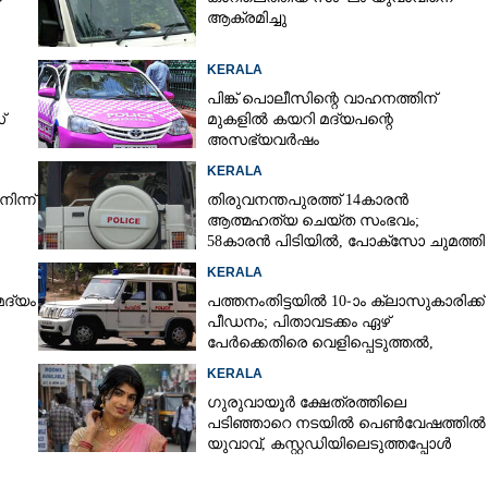
ആക്രമിച്ചു
KERALA
ിയത്
Copy Link
ാൻ വൈകിയതിന് രണ്ടാം
പിങ്ക് പൊലീസിന്റെ വാഹനത്തിന്
്
മുകളിൽ കയറി മദ്യപന്റെ
രൂരമർദ്ദനം,
അസഭ്യവ‌ർഷം
തിരെ കേസ്
KERALA
ിന്ന്
തിരുവനന്തപുരത്ത് 14കാരൻ
ആത്മഹത്യ ചെയ്ത സംഭവം;
58കാരൻ പിടിയിൽ, പോക്‌സോ ചുമത്തി
അറസ്റ്റ്
KERALA
മദ്യം
പത്തനംതിട്ടയിൽ 10-ാം ക്ലാസുകാരിക്ക്
പീഡനം; പിതാവടക്കം ഏഴ്
പേർക്കെതിരെ വെളിപ്പെടുത്തൽ,
മൂന്നുപേർ അറസ്റ്റിൽ
KERALA
ഗുരുവായൂർ ക്ഷേത്രത്തിലെ
പടിഞ്ഞാറെ നടയിൽ പെൺവേഷത്തിൽ
യുവാവ്,​ കസ്റ്റഡിയിലെടുത്തപ്പോൾ
തെളിഞ്ഞത് വൻഗൂഢാലോചന