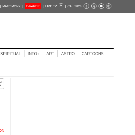
|
MATRIMONY |
E-PAPER
|
LIVE TV
|
CAL 2026
SPIRITUAL
INFO+
ART
ASTRO
CARTOONS
ION