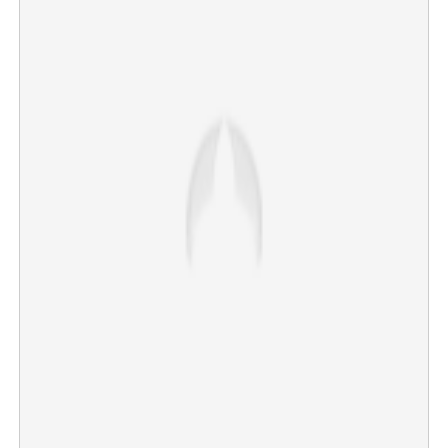
×
Share this link
Copy Link