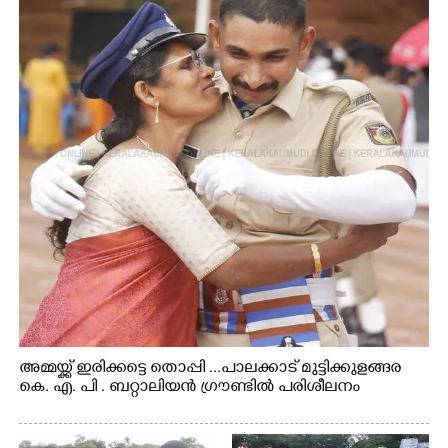
അമ്മയ്ക്ക് ഇരിക്കട്ടെ തൊപ്പി ...പാലക്കാട് മുട്ടിക്കുളങ്ങര
കെ. എ. പി . ബറ്റാലിയൻ ഗ്രൗണ്ടിൽ പരിശീലനം