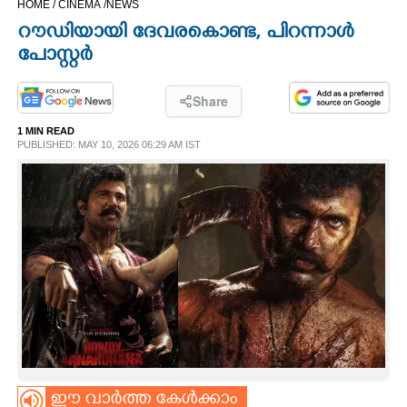
HOME /
CINEMA /
NEWS
CINEMA
റൗഡിയായി ദേവരകൊണ്ട, പിറന്നാൾ
പോസ്റ്റർ
OPINION
Share
PHOTOS
1 MIN READ
PUBLISHED: MAY 10, 2026 06:29 AM IST
LIFESTYLE
SPIRITUAL
INFO+
ART
ASTRO
ഈ വാർത്ത കേൾക്കാം