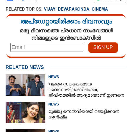
RELATED TOPICS:
VIJAY
,
DEVARAKONDA
,
CINEMA
അപ്ഡേറ്റായിരിക്കാം ദിവസവും
ഒരു ദിവസത്തെ പ്രധാന സംഭവങ്ങൾ
നിങ്ങളുടെ ഇൻബോക്സിൽ
RELATED NEWS
NEWS
'വളരെ സങ്കടകരമായ
അവസ്ഥയിലാണ് ഞാൻ,
ജീവിതത്തിൽ ആദ്യമായാണ് ഇങ്ങനെ
സംഭവിക്കുന്നത്'; വീഡിയോ പങ്കുവച്ച്
NEWS
മോഹൻലാൽ
മുത്തു സെൽവിയായി ഞെട്ടിക്കാൻ
അനിഷ്‌മ
NEWS