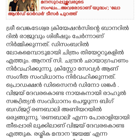
മനസുറപ്പുള്ളവരുടെ
സംഘം...അവരോടാണ് യുദ്ധം’; ‘ലോ
ആൻഡ് ഓർഡർ’ ടീസർ പുറത്ത്
ശ്രീ വെങ്കടേശ്വര ക്രിയേഷൻസിന്റെ ബാനറിൽ
ദിൽ രാജുവും ശിരീഷും ചേർന്നാണ്
നിർമ്മിക്കുന്നത്. ഡിസംബറിൽ
ലോകമെമ്പാടുമായി ചിത്രം തിയേറ്ററുകളിൽ
എത്തും. ആനന്ദ് സി. ചന്ദ്രൻ ഛായാഗ്രഹണം
നിർവഹിക്കുന്നു. ക്രിസ്റ്റോ സേവ്യർ ആണ്
സംഗീത സംവിധാനം നിർവഹിക്കുന്നത്.
പ്രൊഡക്ഷൻ ഡിസൈനർ ഡിനോ ശങ്കർ .
വിജയ് ദേവരകൊണ്ട നായകനായി രാഹുൽ
സങ്ക്രിത്യൻ സംവിധാനം ചെയ്യുന്ന ബിഗ്
ബഡ്ജറ്റ് രണബാലി അണിയറയിൽ
ഒരുങ്ങുന്നു. 'രണബാലി' എന്ന പോരാളിയായി
തീപ്പൊരി ലുക്കിലാണ് വിജയ് ദേവരകൊണ്ട
എത്തുക. രശ്മിക മന്ദാന 'ജയമ്മ' എന്ന