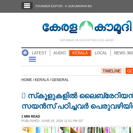
SECTIONS
FOUNDER EDITOR : K SUKUMARAN BA
HOME
LATEST
AUDIO
SATURDAY, 08 AUGUST 2026 10.05 AM IST
NOTIFIED NEWS
LATEST
AUDIO
KERALA
LOCAL
NEWS 360
POLL
KERALA
TIMELINE
GE
HOME /
KERALA /
GENERAL
LOCAL
 സ്‌കൂളുകളിൽ ലൈബ്രേറിയൻ
NEWS 360
സയൻസ് പഠിച്ചവർ പെരുവഴിയ
1 MIN READ
CASE DIARY
PUBLISHED: JUNE 03, 2026 11:51 PM IST