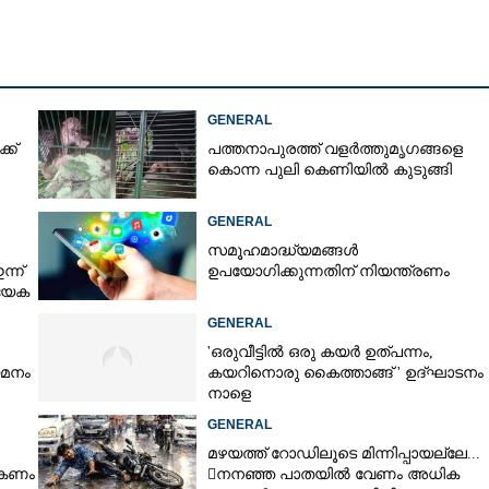
Copy Link
ൻ
്ല, ലൈബ്രറി സയൻസ്
GENERAL
ുവഴിയിൽ
്ക്
പത്തനാപുരത്ത് വളർത്തുമൃഗങ്ങളെ
കൊന്ന പുലി കെണിയിൽ കുടുങ്ങി
GENERAL
സമൂഹമാദ്ധ്യമങ്ങൾ
്ന്
ഉപയോഗിക്കുന്നതിന് നിയന്ത്രണം
്യേക
GENERAL
'ഒരുവീട്ടിൽ ഒരു കയർ ഉത്പന്നം,
യമനം
കയറിനൊരു കൈത്താങ്ങ് ' ഉദ്ഘാടനം
നാളെ
GENERAL
മഴയത്ത് റോഡിലൂടെ മിന്നിപ്പായല്ലേ...
ൽകണം
നനഞ്ഞ പാതയിൽ വേണം അധിക