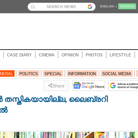
ENGLISH |
KĀZHCHA
CASE DIARY
CINEMA
OPINION
PHOTOS
LIFESTYLE
NERAL
POLITICS
SPECIAL
INFORMATION
SOCIAL MEDIA
Share
 തസ്തികയായില്ല, ലൈബ്രറി
ിൽ