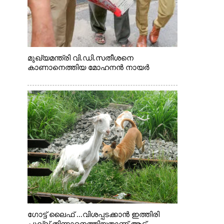
മുഖ്യമന്ത്രി വി.ഡി.സതീശനെ
കാണാനെത്തിയ മോഹനൻ നായർ
ഗോട്ട് ലൈഫ് ...വിശപ്പടക്കാൻ ഇത്തിരി