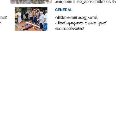
കരുതൽ  ഒരുമാസത്തിനിടെ 85
അപകടം
GENERAL
്ങൽ
വീടിനകത്ത് കാട്ടുപന്നി;
ത
പിഞ്ചുകുഞ്ഞ് രക്ഷപ്പെട്ടത്
തലനാരിഴയ്ക്ക്