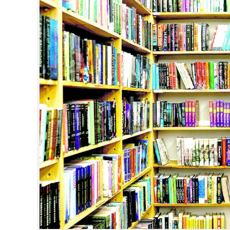
CINEMA
OPINION
PHOTOS
LIFESTYLE
SPIRITUAL
INFO+
ART
ASTRO