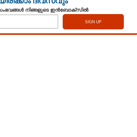
യിരിക്കാം ദിവസവും
 സംഭവങ്ങൾ നിങ്ങളുടെ ഇൻബോക്സിൽ
Watch More
Share this link