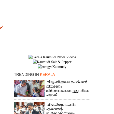
TRENDING IN
KERALA
×
'വീട്ടുപടിക്കലെ പെൻഷൻ
വിതരണം
നിർത്തലാക്കാനുള്ള നീക്കം
പദ്ധതി
അവസാനിപ്പിക്കാനുള്ള
യുഡിഎഫ് അജണ്ടയുടെ
'വിജയ്‌യുടെയല്ല
ആദ്യപടി'
ഏതവന്റെ
സർക്കാരായാലും