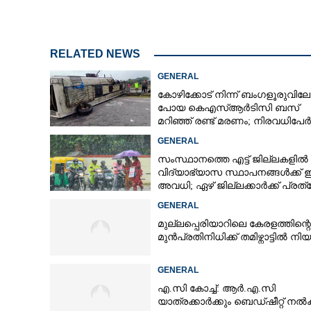
 സ്‌കൂളുകളിൽ ലൈബ്രേറിയ
RELATED NEWS
തസ്തികയായില
GENERAL
പഠിച്ചവർ പെര
കോഴിക്കോട് നിന്ന് ബംഗളൂരുവിലേക
പോയ കെഎസ്‌ആർടിസി ബസ്
മറിഞ്ഞ് രണ്ട് മരണം; നിരവധിപേർ
ഗുരുതരാവസ്ഥയിൽ
GENERAL
സംസ്ഥാനത്തെ എട്ട് ജില്ലകളിൽ
വിദ്യാഭ്യാസ സ്ഥാപനങ്ങൾക്ക് ഇന
അവധി; ഏഴ് ജില്ലക്കാർക്ക് പ്രത
ജാഗ്രതാ മുന്നറിയിപ്പ്
GENERAL
മുല്ലപ്പെരിയാറിലെ കേരളത്തിന്റെ
മുൻപ്രതിനിധിക്ക് തമിഴ്നാട്ടിൽ നി
GENERAL
എ.സി കോച്ച്: ആർ.എ.സി
യാത്രക്കാർക്കും ബെഡ്ഷീറ്റ് ന