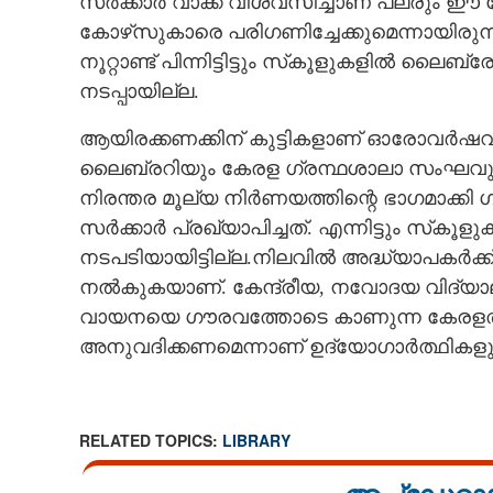
സർക്കാർ വാക്ക് വിശ്വസിച്ചാണ് പലരും ഈ കോഴ്
കോഴ്‌സുകാരെ പരിഗണിച്ചേക്കുമെന്നായിരുന്
നൂറ്റാണ്ട് പിന്നിട്ടിട്ടും സ്‌കൂളുകളിൽ ലൈബ്
നടപ്പായില്ല.
ആയിരക്കണക്കിന് കുട്ടികളാണ് ഓരോവർഷവു
ലൈബ്രറിയും കേരള ഗ്രന്ഥശാലാ സംഘവും നട
നിരന്തര മൂല്യ നിർണയത്തിന്റെ ഭാഗമാക്കി 
സർക്കാർ പ്രഖ്യാപിച്ചത്. എന്നിട്ടും സ്‌
നടപടിയായിട്ടില്ല.നിലവിൽ അദ്ധ്യാപകർക
നൽകുകയാണ്. കേന്ദ്രീയ, നവോദയ വിദ്യാലയ
വായനയെ ഗൗരവത്തോടെ കാണുന്ന കേരളത്
അനുവദിക്കണമെന്നാണ് ഉദ്യോഗാർത്ഥികള
RELATED TOPICS:
LIBRARY