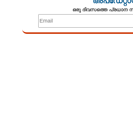
അപ്ഡേറ്റാ
ഒരു ദിവസത്തെ പ്രധാന
Loaded
:
5.46%
/
Unmute