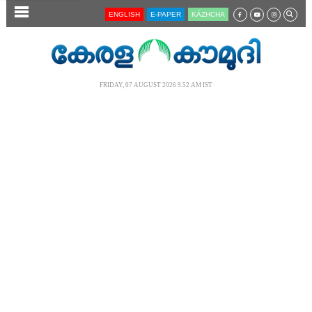
SECTIONS
ENGLISH
E-PAPER
KĀZHCHA
HOME
LATEST
FRIDAY, 07 AUGUST 2026 9.52 AM IST
AUDIO
NOTIFIED NEWS
POLL
KERALA
LOCAL
NEWS 360
CASE DIARY