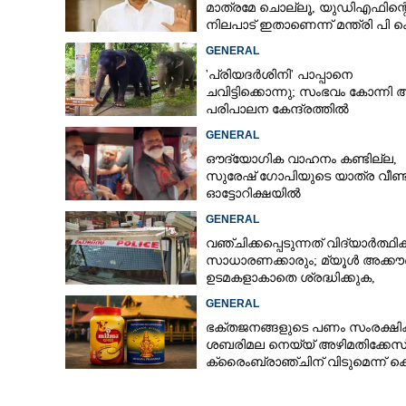
മാത്രമേ ചൊല്ലൂ,​ യുഡിഎഫിന്റ
നിലപാട് ഇതാണെന്ന് മന്ത്രി പി 
കുഞ്ഞാലിക്കുട്ടി
GENERAL
'പ്രിയദർശിനി' പാപ്പാനെ
ഓർമ്മിക്കാൻ
ചവിട്ടിക്കൊന്നു; സംഭവം കോന്നി
പരിപാലന കേന്ദ്രത്തിൽ
GENERAL
ഔദ്യോഗിക വാഹനം കണ്ടില്ല,
സുരേഷ് ഗോപിയുടെ യാത്ര വീണ്ട
ഓട്ടോറിക്ഷയിൽ
GENERAL
വഞ്ചിക്കപ്പെടുന്നത് വിദ്യാർത്ഥി
സാധാരണക്കാരും; മ്യൂൾ അക്കൗണ
ഉടമകളാകാതെ ശ്രദ്ധിക്കുക,
നിർദ്ദേശങ്ങളുമായി പൊലീസ്
GENERAL
ഭക്തജനങ്ങളുടെ പണം സംരക്ഷിക്
ശബരിമല നെയ്യ് അഴിമതിക്കേസ
ക്രൈംബ്രാഞ്ചിന് വിടുമെന്ന് ക
മുരളീധരൻ