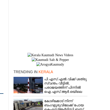
TRENDING IN
KERALA
പി.എസ്.എൽ.വിക്ക് ശത്രു
സ്വന്തം വീട്ടിൽ,​
×
പരാജയത്തിന് പിന്നിൽ
ഐ.എസ്.ആർ.ഒയിലെ
ഉന്നതൻ
കോഴിക്കോട് നിന്ന്
ബംഗളൂരുവിലേക്ക് പോയ
കെഎസ്‌ആർടിസി ബസ്