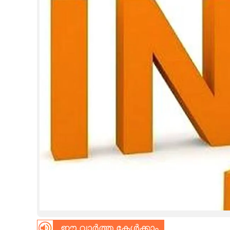
CINEMA
OPINION
PHOTOS
LIFESTYLE
SPIRITUAL
INFO+
ART
ASTRO
ഈ വാർത്ത കേൾക്കാം