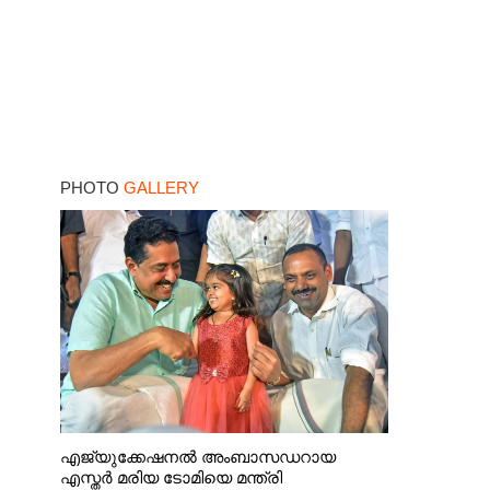
PHOTO
GALLERY
എജ്യുക്കേഷനൽ അംബാസഡറായ
എസ്തർ മരിയ ടോമിയെ മന്ത്രി