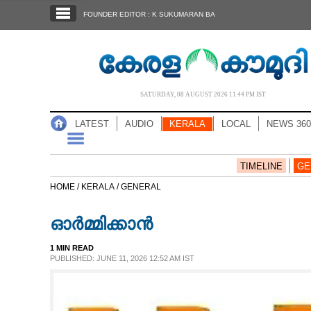
SECTIONS
FOUNDER EDITOR : K SUKUMARAN BA
HOME
LATEST
AUDIO
SATURDAY, 08 AUGUST 2026 11.44 PM IST
NOTIFIED NEWS
LATEST
AUDIO
KERALA
LOCAL
NEWS 360
POLL
KERALA
TIMELINE
GE
HOME /
KERALA /
GENERAL
LOCAL
ഓർമ്മിക്കാൻ
NEWS 360
1 MIN READ
PUBLISHED: JUNE 11, 2026 12:52 AM IST
CASE DIARY