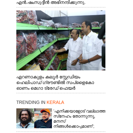
എൻ.ഷംസുദ്ദീൻ അഭിനന്ദിക്കുന്നു.
എറണാകുളം കലൂർ സ്റ്റേഡിയം
ഹെലിപാഡ് ഗ്രൗണ്ടിൽ സപ്ളൈകോ
ഓണം മെഗാ ട്രേഡ് ഫെയർ
സംസ്ഥാനതല ഉദ്ഘാടനം നിർവഹിച്ച്
സ്റ്റാൾ സന്ദർശിക്കുന്ന മുഖ്യമന്ത്രി വി.ഡി.
TRENDING IN
KERALA
സതീശൻ. മന്ത്രി അനൂപ് ജേക്കബ് സമീപം
'എനിക്കയാളോട് വല്ലാത്ത
സ്‌നേഹം തോന്നുന്നു,
മനസ്
നിങ്ങൾക്കൊപ്പമാണ്';
അർജുൻ ആയങ്കിയെ