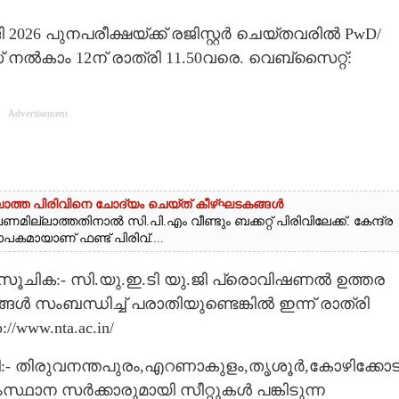
യു.ജി 2026 പുനപരീക്ഷയ്ക്ക് രജിസ്റ്റർ ചെയ്തവരിൽ PwD/
് നൽകാം 12ന് രാത്രി 11.50വരെ. വെബ്സൈറ്റ്:
Advertisement
ല്ലാത്ത പിരിവിനെ ചോദ്യം ചെയ്ത് കീഴ്ഘടകങ്ങൾ
മില്ലാത്തതിനാൽ സി.പി.എം വീണ്ടും ബക്കറ്റ് പിരിവിലേക്ക്. കേന്ദ്ര
പകമായാണ് ഫണ്ട് പിരിവ്....
രസൂചിക:- സി.യു.ഇ.ടി യു.ജി പ്രൊവിഷണൽ ഉത്തര
ങൾ സംബന്ധിച്ച് പരാതിയുണ്ടെങ്കിൽ ഇന്ന് രാത്രി
/www.nta.ac.in/
:- തിരുവനന്തപുരം,എറണാകുളം,തൃശൂർ,കോഴിക്കോട
ഥാന സർക്കാരുമായി സീറ്റുകൾ പങ്കിടുന്ന