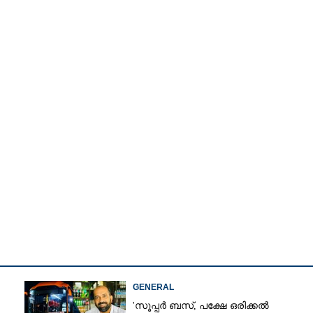
Watch More
Share this link
GENERAL
'സൂപ്പർ ബസ്, പക്ഷേ ഒരിക്കൽ