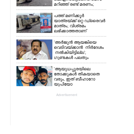
മറിഞ്ഞ് രണ്ട് മരണം;
നിരവധിപേർ
ഗുരുതരാവസ്ഥയിൽ
പത്ത് മണിക്കൂർ
യാത്രയ്‌ക്ക് ഒറ്റ ഡ്രൈവർ
മാത്രം; വിശ്രമം
ലഭിക്കാത്തതാണ്
കെഎസ്‌ആർടിസി
അപകടത്തിന്
'അർജുൻ ആയങ്കിയെ
കാരണമെന്ന് വിമർശനം
വെടിവയ്ക്കാൻ നിർദേശം
നൽകിയിട്ടില്ല';
ഗുണ്ടകൾ പലതും
പറയുമെന്ന് രമേശ്
ചെന്നിത്തല
'ആയുധപ്പുരയിലെ
തോക്കുകൾ തികയാതെ
വരും, ഇത് ബീഹാറോ
യുപിയോ
അല്ല';ആയങ്കിക്ക്
പിന്തുണയുമായി ആകാശ്
Advertisement
തില്ലങ്കേരി