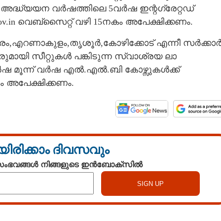
അദ്ധ്യയന വർഷത്തിലെ 5വർഷ ഇന്റഗ്രേറ്റഡ്
ov.in വെബ്സൈറ്റ് വഴി 15നകം അപേക്ഷിക്കണം.
ുരം,എറണാകുളം,തൃശൂർ,കോഴിക്കോട് എന്നീ സർക്കാ
ായി സീറ്റുകൾ പങ്കിടുന്ന സ്വാശ്രയ ലാ
ഷ മൂന്ന് വർഷ എൽ.എൽ.ബി കോഴ്സുകൾക്ക്
കം അപേക്ഷിക്കണം.
യിരിക്കാം ദിവസവും
 സംഭവങ്ങൾ നിങ്ങളുടെ ഇൻബോക്സിൽ