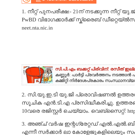
CARTOONS
1. നീറ്റ് പുനപരീക്ഷ:- 21ന് നടക്കുന്ന നീറ്റ് 
PwBD വിഭാഗക്കാർക്ക് സ്ക്രൈബ് ഡീറ്റെയ്ൽസ
neet.nta.nic.in
LITERATURE
ZOOM
CONTACT US
സി.പി.എം ബക്കറ്റ് പിരിവിന്: രസീത് ഇ
കണ്ണൂർ: പാർട്ടി പ്രവർത്തനം നടത്താൻ പണ
കമ്മിറ്റി നിർദേശപ്രകാരം സംസ്ഥാനവ്യാ
2. സി.യു.ഇ.ടി യു.ജി പ്രാെവിഷണൽ ഉത്ത
സൂചിക എൻ.ടി.എ പ്രസിദ്ധീകരിച്ചു. ഉത്തരങ്
10വരെ രജിസ്റ്റർ ചെയ്യാം. വെബ്സൈറ്റ്: http:/
3. അഞ്ച് വർഷ ഇന്റഗ്രേറ്റഡ് എൽ.എൽ.ബി
എന്നീ സർക്കാർ ലാ കോളേജുകളിലെയും സംസ്