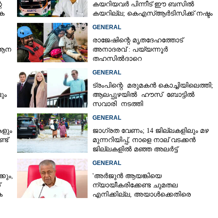
െ
കയറിയവർ പിന്നീട് ഈ ബസിൽ
കെ
കയറില്ല; കെഎസ്ആർടിസിക്ക് നഷ്ടം
അരലക്ഷം രൂപയോളം'
GENERAL
Copy Link
രാജേഷിന്റെ മൃതദേഹത്തോട്
 ആന
അനാദരവ് : പയ്യന്നൂർ
തഹസിൽദാറെ
സസ്പെൻഡുചെയ്യും, നിർദ്ദേശം
GENERAL
നൽകി മന്ത്രി
ട്രംപിന്റെ മരുമകൻ കൊച്ചിയിലെത്തി;
ും
ആലപ്പുഴയിൽ ഹൗസ് ബോട്ടിൽ
സവാരി നടത്തി
GENERAL
കളും
ജാഗ്രത വേണം; 14 ജില്ലകളിലും മഴ
്ട്
മുന്നറിയിപ്പ്, നാളെ നാല് വടക്കൻ
ജില്ലകളിൽ മഞ്ഞ അലർട്ട്
GENERAL
കും,
'അർജുൻ ആയങ്കിയെ
്
ന്യായീകരിക്കേണ്ട ചുമതല
െ
എനിക്കില്ല, അയാൾക്കെതിരെ
നടപടിയെടുത്തോട്ടെ'