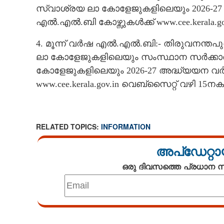
സ്വാശ്രയ ലാ കോളേജുകളിലെയും 2026-27 
എൽ.എൽ.ബി കോഴ്സുകൾക്ക് www.cee.kerala.g
4. മൂന്ന് വർഷ എൽ.എൽ.ബി:- തിരുവനന്തപ
ലാ കോളേജുകളിലെയും സംസ്ഥാന സർക്കാരുമ
കോളേജുകളിലെയും 2026-27 അദ്ധ്യയന വർ
www.cee.kerala.gov.in വെബ്സൈറ്റ് വഴി 15ന
RELATED TOPICS:
INFORMATION
അപ്ഡേറ്റാ
ഒരു ദിവസത്തെ പ്രധാന
Loaded
:
3.34%