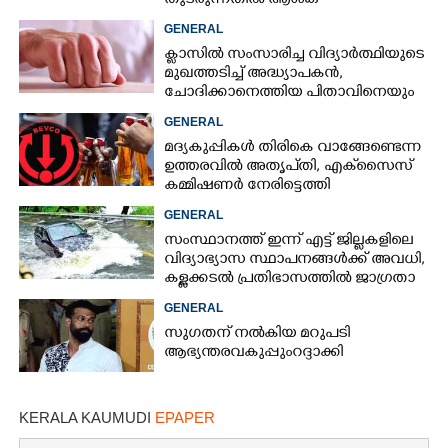
തുടരുന്നതിൽ ആശങ്ക
GENERAL
ക്ളാസിൽ സംസാരിച്ച വിദ്യാർത്ഥിയുടെ
മുഖത്തടിച്ച് അദ്ധ്യാപകൻ,
ചോദിക്കാനെത്തിയ പിതാവിനെയും
ആക്രമിച്ചെന്ന് പരാതി
GENERAL
മദ്യകുപ്പികൾ തിരികെ വാങ്ങേണ്ടെന്ന
ഉത്തരവിൽ അതൃപ്‌തി, എക്‌സൈസ്
കമ്മിഷണർ നേരിട്ടെത്തി
വിശദീകരണം നൽകണമെന്ന് മന്ത്രി
GENERAL
സംസ്ഥാനത്ത് ഇന്ന് എട്ട് ജില്ലകളിലെ
വിദ്യാഭ്യാസ സ്ഥാപനങ്ങൾക്ക് അവധി,
കള്ളക്കടൽ പ്രതിഭാസത്തിൽ ജാഗ്രതാ
നിർദ്ദേശം
GENERAL
സുഗതന് നൽകിയ മറുപടി
ആഭ്യന്തരവകുപ്പും റദ്ദാക്കി
KERALA KAUMUDI
EPAPER