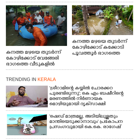
കനത്ത മഴയെ തുടർന്ന്
കോഴിക്കോട് കക്കോടി
കനത്ത മഴയെ തുടർന്ന്
പൂവത്തൂർ ഭാഗത്തെ
കോഴിക്കോട് വേങ്ങേരി
വീടുകളിൽ വെള്ളം
ഭാഗത്തെ വീടുകളിൽ
കയറിയപ്പോൾ
വെള്ളം
കയറിയപ്പോൾ ആളുകളെ
TRENDING IN
KERALA
സുരക്ഷിത സ്ഥാനത്തേക്ക്
മാറ്റുന്ന സുരക്ഷാസേനാം
'ശ്രീറാമിന്റെ കയ്യിൽ ചോരക്കറ
ഗങ്ങൾ
പുരണ്ടിരുന്നു'; കെ എം ബഷീറിന്റെ
മരണത്തിൽ നിർണായക
മൊഴിയുമായി ദൃക്‌സാക്ഷി
'ഷെഡ് മാത്രമല്ല, അടിയിലുള്ളതും
മാന്തിയെടുക്കാനാവും' പ്രകോപന
പ്രസംഗവുമായി കെ.കെ. രാഗേഷ്