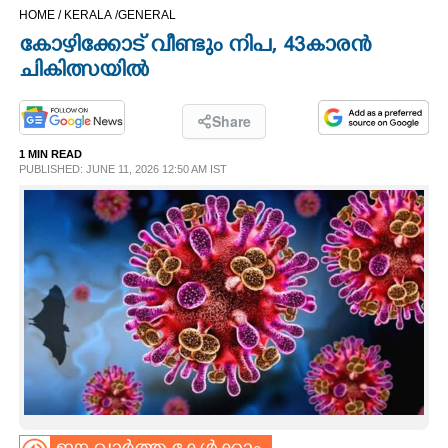
HOME /
KERALA /
GENERAL
CINEMA
കോഴിക്കോട് വീണ്ടും നിപ, 43കാരൻ
ചികിത്സയിൽ
OPINION
Share
PHOTOS
1 MIN READ
PUBLISHED: JUNE 11, 2026 12:50 AM IST
LIFESTYLE
SPIRITUAL
INFO+
ART
ASTRO