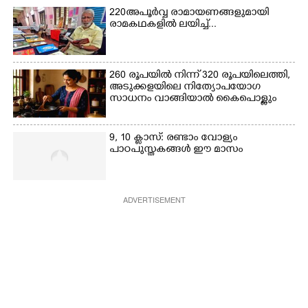
220 അപൂർവ്വ രാമായണങ്ങളുമായി
രാമകഥകളിൽ ലയിച്ച്...
260 രൂപയിൽ നിന്ന് 320 രൂപയിലെത്തി,
അടുക്കളയിലെ നിത്യോപയോഗ
സാധനം വാങ്ങിയാൽ കൈപൊള്ളും
9, 10 ക്ലാസ്: രണ്ടാം വോള്യം
പാഠപുസ്തകങ്ങൾ ഈ മാസം
ADVERTISEMENT