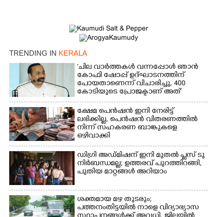
TRENDING IN
KERALA
'ചില വാർത്തകൾ വന്നപ്പോൾ ഞാൻ
കോഫി ഷോപ്പ് ഉദ്ഘാടനത്തിന്
പോയതാണെന്ന് വിചാരിച്ചു, 400
×
Share this link
കോടിയുടെ പ്രോജക്ടാണ് അത്'
ക്ഷേമ പെൻഷൻ ഇനി നേരിട്ട്
ലഭിക്കില്ല,​ പെൻഷൻ വിതരണത്തിൽ
നിന്ന് സഹകരണ ബാങ്കുകളെ
ഒഴിവാക്കി
Copy Link
ഡിഗ്രി അഡ്മിഷന് ഇനി മുതൽ പ്ലസ് ടു
നിർബന്ധമല്ല; ഉത്തരവ് പുറത്തിറങ്ങി,
പുതിയ മാറ്റങ്ങൾ അറിയാം
ശക്തമായ മഴ തുടരും;
പത്തനംതിട്ടയിൽ നാളെ വിദ്യാഭ്യാസ
സ്ഥാപനങ്ങൾക്ക് അവധി,​ ജില്ലയിൽ