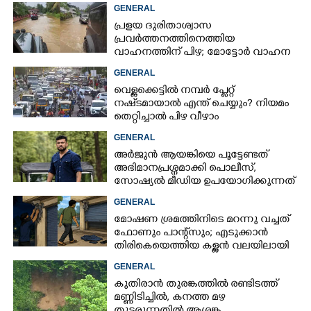
പൊലീസ് സ്റ്റേഷനുമുന്നിൽ
GENERAL
കുത്തിയിരിക്കുന്നു
പ്രളയ ദുരിതാശ്വാസ
പ്രവർത്തനത്തിനെത്തിയ
വാഹനത്തിന് പിഴ; മോട്ടോർ വാഹന
വകുപ്പ് ഉദ്യോഗസ്ഥന് സസ്പെൻഷൻ
GENERAL
വെള്ളക്കെട്ടിൽ നമ്പർ പ്ലേറ്റ്
നഷ്‌ടമായാൽ എന്ത് ചെയ്യും? നിയമം
തെറ്റിച്ചാൽ പിഴ വീഴാം
GENERAL
അർജുൻ ആയങ്കിയെ പൂട്ടേണ്ടത്
അഭിമാനപ്രശ്നമാക്കി പൊലീസ്,
സാേഷ്യൽ മീഡിയ ഉപയോഗിക്കുന്നത്
മറ്റൊരാളെന്ന് സംശയം
GENERAL
മോഷണ ശ്രമത്തിനിടെ മറന്നു വച്ചത്
ഫോണും പാന്റ്സും; എടുക്കാൻ
തിരികെയെത്തിയ കള്ളൻ വലയിലായി
GENERAL
കുതിരാൻ തുരങ്കത്തിൽ രണ്ടിടത്ത്
മണ്ണിടിച്ചിൽ, കനത്ത മഴ