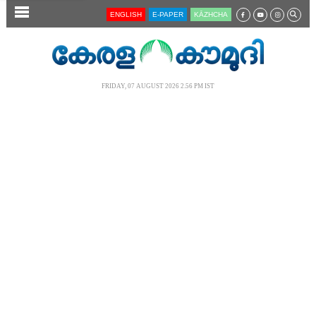
SECTIONS
ENGLISH
E-PAPER
KĀZHCHA
HOME
LATEST
FRIDAY, 07 AUGUST 2026 2.56 PM IST
AUDIO
NOTIFIED NEWS
POLL
KERALA
LOCAL
NEWS 360
CASE DIARY