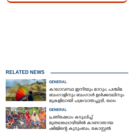
Loaded
:
3.29%
/
Unmute
RELATED NEWS
GENERAL
കാലാവസ്ഥ ഇനിയും മാറും; പശ്ചിമ
ബംഗാളിനും ബംഗാൾ ഉൾക്കടലിനും
മുകളിലായി ചക്രവാതച്ചുഴി, ഒപ്പം
കള്ളക്കടൽ പ്രതിഭാസം
GENERAL
പ്രതിഷേധം കടുപ്പിച്ച്
മുതലപ്പൊഴിയിൽ കാണാതായ
ഷിജിന്റെ കുടുംബം, കോസ്റ്റൽ